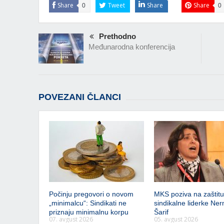
Share
Tweet
Share
Share
0
0
Prethodno
Međunarodna konferencija
POVEZANI ČLANCI
Počinju pregovori o novom
MKS poziva na zaštitu 
„minimalcu“: Sindikati ne
sindikalne liderke Ner
priznaju minimalnu korpu
Šarif
07. avgust 2026
05. avgust 2026