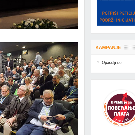
KAMPANJE
Opasulji se