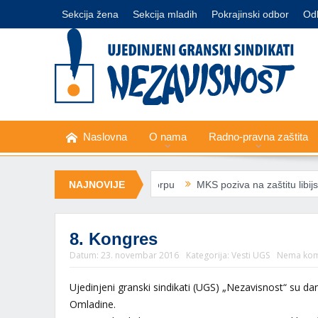
Sekcija žena
Sekcija mladih
Pokrajinski odbor
Od
Naslovna
O nama
Radno-pravna zaštita
aju minimalnu korpu
NAJNOVIJE
MKS poziva na zaštitu libijske sindikalne liderk
8. Kongres
Datum:
23. novembar 2016
Kategorija:
Vesti UGS
Nema kom
Ujedinjeni granski sindikati (UGS) „Nezavisnost“ su d
Omladine.