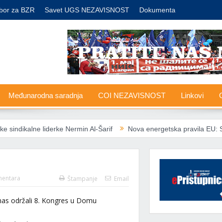
bor za BZR
Savet UGS NEZAVISNOST
Dokumenta
Međunarodna saradnja
COI NEZAVISNOST
Linkovi
G
e Nermin Al-Šarif
Nova energetska pravila EU: Socijalno ugroženima
entara
Štampanje
Email
anas održali 8. Kongres u Domu