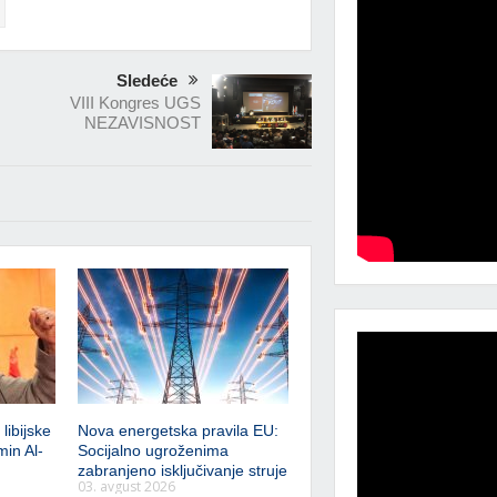
Sledeće
VIII Kongres UGS
NEZAVISNOST
libijske
Nova energetska pravila EU:
min Al-
Socijalno ugroženima
zabranjeno isključivanje struje
03. avgust 2026