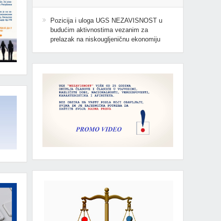
Pozicija i uloga UGS NEZAVISNOST u
budućim aktivnostima vezanim za
prelazak na niskougljeničnu ekonomiju