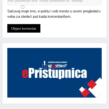
Sačuvaj moje ime, e-poštu i veb mesto u ovom pregledaču
veba za sledeći put kada komentarišem.