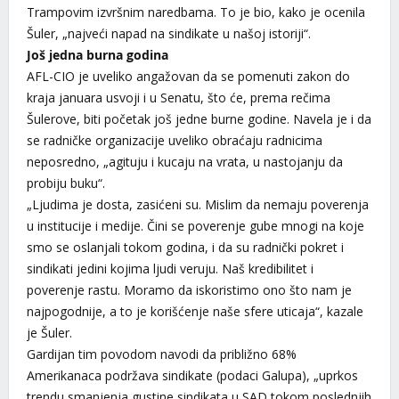
Trampovim izvršnim naredbama. To je bio, kako je ocenila
Šuler, „najveći napad na sindikate u našoj istoriji“.
Još jedna burna godina
AFL-CIO je uveliko angažovan da se pomenuti zakon do
kraja januara usvoji i u Senatu, što će, prema rečima
Šulerove, biti početak još jedne burne godine. Navela je i da
se radničke organizacije uveliko obraćaju radnicima
neposredno, „agituju i kucaju na vrata, u nastojanju da
probiju buku“.
„Ljudima je dosta, zasićeni su. Mislim da nemaju poverenja
u institucije i medije. Čini se poverenje gube mnogi na koje
smo se oslanjali tokom godina, i da su radnički pokret i
sindikati jedini kojima ljudi veruju. Naš kredibilitet i
poverenje rastu. Moramo da iskoristimo ono što nam je
najpogodnije, a to je korišćenje naše sfere uticaja“, kazale
je Šuler.
Gardijan tim povodom navodi da približno 68%
Amerikanaca podržava sindikate (podaci Galupa), „uprkos
trendu smanjenja gustine sindikata u SAD tokom poslednjih