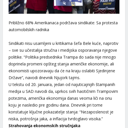
Približno 68% Amerikanaca podržava sindikate: Sa protesta
automobilskih radnika
Sindikati nisu usamljeni u kritikama šefa Bele kuće, naprotiv
– sve su učestalija stručna i medijska osporavanja njegove
politike. “Politika predsednika Trampa do sada nije mnogo
doprinela promeni opšteg stanja američke ekonomije, ali
ekonomisti upozoravaju da će na kraju oslabiti Sjedinjene
Države”, navodi dnevnik Njujork tajms.
U tekstu od 20. januara, jedan od najuticajnijih štampanih
medija u SAD navodi da, uprkos svih haotičnim Trampovim
potezima, američka ekonomija danas veoma liči na onu
koju je nasledio pre godinu dana. Dnevnik pri tome
konstatuje ključne pokazatelje stanja: “Nezaposlenost je
niska, potrošnja jaka, a inflacija tvrdoglavo visoka.”
Strahovanja ekonomskih stručnjaka