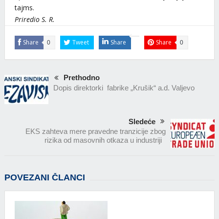
tajms.
Priredio S. R.
Share
Tweet
Share
Share
0
0
Prethodno
Dopis direktorki fabrike „Krušik“ a.d. Valjevo
Sledeće
EKS zahteva mere pravedne tranzicije zbog
rizika od masovnih otkaza u industriji
POVEZANI ČLANCI