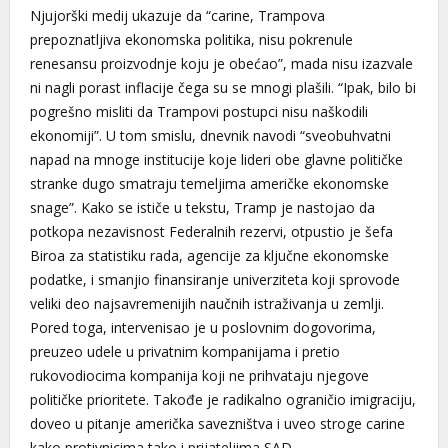
Njujorški medij ukazuje da “carine, Trampova
prepoznatljiva ekonomska politika, nisu pokrenule
renesansu proizvodnje koju je obećao”, mada nisu izazvale
ni nagli porast inflacije čega su se mnogi plašili. “Ipak, bilo bi
pogrešno misliti da Trampovi postupci nisu naškodili
ekonomiji”. U tom smislu, dnevnik navodi “sveobuhvatni
napad na mnoge institucije koje lideri obe glavne političke
stranke dugo smatraju temeljima američke ekonomske
snage”. Kako se ističe u tekstu, Tramp je nastojao da
potkopa nezavisnost Federalnih rezervi, otpustio je šefa
Biroa za statistiku rada, agencije za ključne ekonomske
podatke, i smanjio finansiranje univerziteta koji sprovode
veliki deo najsavremenijih naučnih istraživanja u zemlji.
Pored toga, intervenisao je u poslovnim dogovorima,
preuzeo udele u privatnim kompanijama i pretio
rukovodiocima kompanija koji ne prihvataju njegove
političke prioritete. Takođe je radikalno ograničio imigraciju,
doveo u pitanje američka savezništva i uveo stroge carine
kako protivnicima tako i prijateljima SAD.