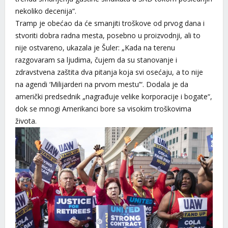
nekoliko decenija“.
Tramp je obećao da će smanjiti troškove od prvog dana i
stvoriti dobra radna mesta, posebno u proizvodnji, ali to
nije ostvareno, ukazala je Šuler: „Kada na terenu ​​
razgovaram sa ljudima, čujem da su stanovanje i
zdravstvena zaštita dva pitanja koja svi osećaju, a to nije
na agendi ‘Milijarderi na prvom mestu’“. Dodala je da
američki predsednik „nagrađuje velike korporacije i bogate“,
dok se mnogi Amerikanci bore sa visokim troškovima
života.