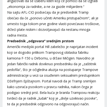
angažovati da se izaberu lideri koji će pomoći da se izgradi
„ekonomija za radnike, a ne za gazde milijardere.“
Na sajtu AFL-CIO podsećaju da je predsednik Tramp
obećao da će „ponovo učiniti Ameriku pristupačnom“, ali je
umesto toga tokom prve godine vlasti povećavao troškove,
držeći plate niskim i dozvoljavajući da nestanu mnoga
radna mesta.
Predsednik „odgovara“ srednjim prstom
Američki medijski portal Hill zabeležio je naprijatan incident
koji se dogodio prilikom Trampovog obilaska fabriku
kamiona F-150 u Dirbornu, u državi Mičigen. Navodno je
jedan fabrički radnik doviknuo predsedniku da je „zaštitnik
pedofila“, što je očigledna aluzija na postupanje Trampove
administracije u vezi sa osuđenim seksualnim prestupnikom
Džefrijem Epštajnom. Portal navodi da je Tramp snimljen
kako uzvraća psovkom u pravcu radnika, nakon čega je
podigao srednji prst. Bela kuća je branila Trampovu reakciju
tvrdeći da je radnik „ludak“ koji je „divlje uzvikivao psovke“,
te da je predsednik odgovorio na odgovorajući način.