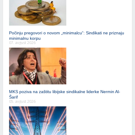
Počinju pregovori o novom „minimalcu“: Sindikati ne priznaju
minimalnu korpu
07. avgust 2026
MKS poziva na zaštitu libijske sindikalne liderke Nermin Al-
Šarif
05. avgust 2026