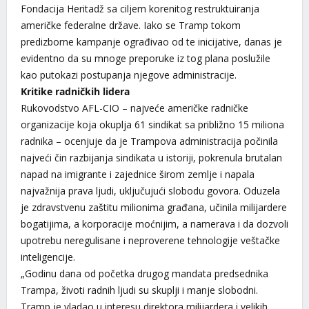
Fondacija Heritadž sa ciljem korenitog restruktuiranja
američke federalne države. Iako se Tramp tokom
predizborne kampanje ograđivao od te inicijative, danas je
evidentno da su mnoge preporuke iz tog plana poslužile
kao putokazi postupanja njegove administracije.
Kritike radničkih lidera
Rukovodstvo AFL-CIO – najveće američke radničke
organizacije koja okuplja 61 sindikat sa približno 15 miliona
radnika – ocenjuje da je Trampova administracija počinila
najveći čin razbijanja sindikata u istoriji, pokrenula brutalan
napad na imigrante i zajednice širom zemlje i napala
najvažnija prava ljudi, uključujući slobodu govora. Oduzela
je zdravstvenu zaštitu milionima građana, učinila milijardere
bogatijima, a korporacije moćnijim, a namerava i da dozvoli
upotrebu neregulisane i neproverene tehnologije veštačke
inteligencije.
„Godinu dana od početka drugog mandata predsednika
Trampa, životi radnih ljudi su skuplji i manje slobodni.
Tramp je vladao u interesu direktora milijardera i velikih