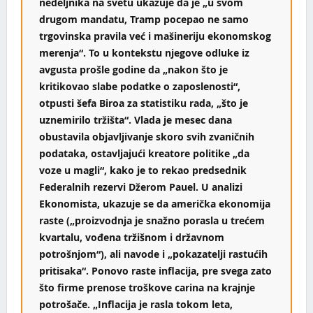
nedeljnika na svetu ukazuje da je „u svom
drugom mandatu, Tramp pocepao ne samo
trgovinska pravila već i mašineriju ekonomskog
merenja“. To u kontekstu njegove odluke iz
avgusta prošle godine da „nakon što je
kritikovao slabe podatke o zaposlenosti“,
otpusti šefa Biroa za statistiku rada, „što je
uznemirilo tržišta“. Vlada je mesec dana
obustavila objavljivanje skoro svih zvaničnih
podataka, ostavljajući kreatore politike „da
voze u magli“, kako je to rekao predsednik
Federalnih rezervi Džerom Pauel. U analizi
Ekonomista, ukazuje se da američka ekonomija
raste („proizvodnja je snažno porasla u trećem
kvartalu, vođena tržišnom i državnom
potrošnjom“), ali navode i „pokazatelji rastućih
pritisaka“. Ponovo raste inflacija, pre svega zato
što firme prenose troškove carina na krajnje
potrošače. „Inflacija je rasla tokom leta,