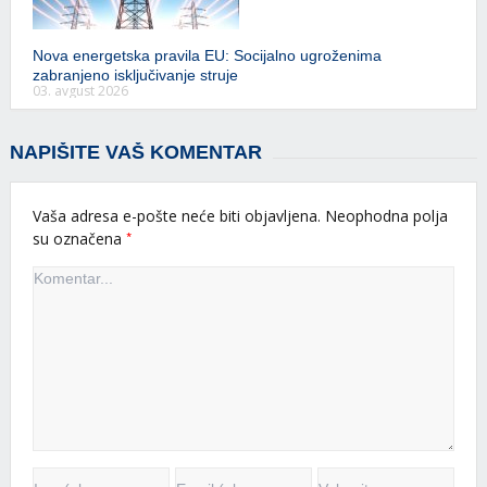
Nova energetska pravila EU: Socijalno ugroženima
zabranjeno isključivanje struje
03. avgust 2026
NAPIŠITE VAŠ KOMENTAR
Vaša adresa e-pošte neće biti objavljena.
Neophodna polja
*
su označena