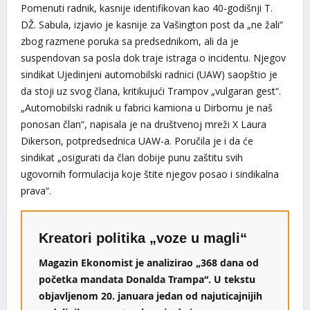
Pomenuti radnik, kasnije identifikovan kao 40-godišnji T.
DŽ. Sabula, izjavio je kasnije za Vašington post da „ne žali“
zbog razmene poruka sa predsednikom, ali da je
suspendovan sa posla dok traje istraga o incidentu. Njegov
sindikat Ujedinjeni automobilski radnici (UAW) saopštio je
da stoji uz svog člana, kritikujući Trampov „vulgaran gest“.
„Automobilski radnik u fabrici kamiona u Dirbornu je naš
ponosan član“, napisala je na društvenoj mreži X Laura
Dikerson, potpredsednica UAW-a. Poručila je i da će
sindikat „osigurati da član dobije punu zaštitu svih
ugovornih formulacija koje štite njegov posao i sindikalna
prava“.
Kreatori politika „voze u magli“
Magazin Ekonomist je analizirao „368 dana od
početka mandata Donalda Trampa“. U tekstu
objavljenom 20. januara jedan od najuticajnijih