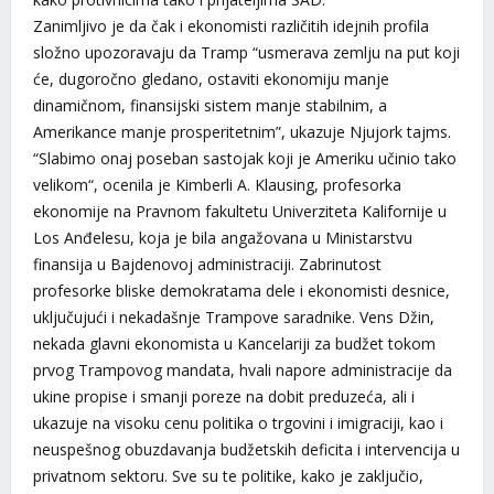
Zanimljivo je da čak i ekonomisti različitih idejnih profila
složno upozoravaju da Tramp “usmerava zemlju na put koji
će, dugoročno gledano, ostaviti ekonomiju manje
dinamičnom, finansijski sistem manje stabilnim, a
Amerikance manje prosperitetnim”, ukazuje Njujork tajms.
“Slabimo onaj poseban sastojak koji je Ameriku učinio tako
velikom“, ocenila je Kimberli A. Klausing, profesorka
ekonomije na Pravnom fakultetu Univerziteta Kalifornije u
Los Anđelesu, koja je bila angažovana u Ministarstvu
finansija u Bajdenovoj administraciji. Zabrinutost
profesorke bliske demokratama dele i ekonomisti desnice,
uključujući i nekadašnje Trampove saradnike. Vens Džin,
nekada glavni ekonomista u Kancelariji za budžet tokom
prvog Trampovog mandata, hvali napore administracije da
ukine propise i smanji poreze na dobit preduzeća, ali i
ukazuje na visoku cenu politika o trgovini i imigraciji, kao i
neuspešnog obuzdavanja budžetskih deficita i intervencija u
privatnom sektoru. Sve su te politike, kako je zaključio,