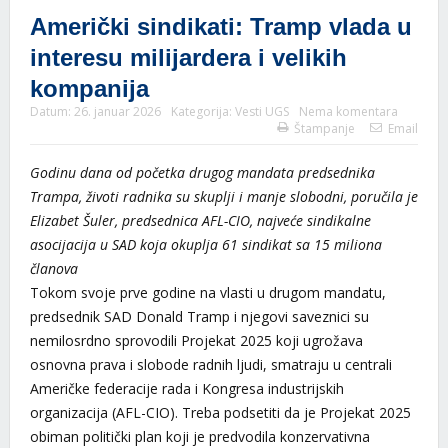
Američki sindikati: Tramp vlada u
interesu milijardera i velikih
kompanija
Datum:
26. januar 2026
Kategorija:
Vesti UGS
Nema komentara
Štampanje
Email
Godinu dana od početka drugog mandata predsednika
Trampa, životi radnika su skuplji i manje slobodni, poručila je
Elizabet Šuler,
predsednica
AFL-CIO
, najveće sindikalne
asocijacija u SAD koja okuplja 61 sindikat sa 15 miliona
članova
Tokom svoje prve godine na vlasti u drugom mandatu,
predsednik SAD Donald Tramp i njegovi saveznici su
nemilosrdno sprovodili Projekat 2025 koji ugrožava
osnovna prava i slobode radnih ljudi, smatraju u centrali
Američke federacije rada i Kongresa industrijskih
organizacija (AFL-CIO). Treba podsetiti da je Projekat 2025
obiman politički plan koji je predvodila konzervativna