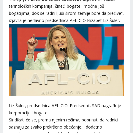
tehnoloških kompanija, čineći bogate i moćne još
bogatijima, dok se radni ljudi širom zemlje bore da prežive“,
izjavila je nedavno predsednica AFL-CIO Elizabet Liz Šuler.
Liz Šuler, predsednica AFL-CIO: Predsednik SAD nagrađuje
korporacije i bogate
Sindikati će se, prema njenim rečima, pobrinuti da radnici
saznaju za svako prekršeno obećanje, i dodatno