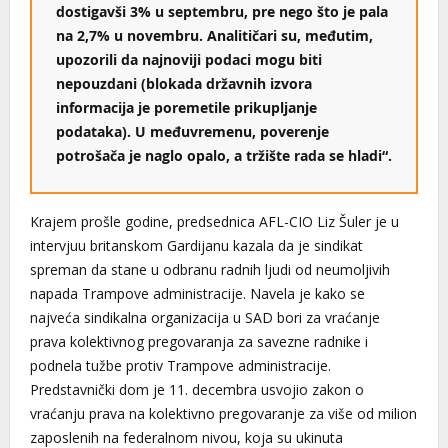
dostigavši 3% u septembru, pre nego što je pala
na 2,7% u novembru. Analitičari su, međutim,
upozorili da najnoviji podaci mogu biti
nepouzdani (blokada državnih izvora
informacija je poremetile prikupljanje
podataka). U međuvremenu, poverenje
potrošača je naglo opalo, a tržište rada se hladi“.
Krajem prošle godine, predsednica AFL-CIO Liz Šuler je u
intervjuu britanskom Gardijanu kazala da je sindikat
spreman da stane u odbranu radnih ljudi od neumoljivih
napada Trampove administracije. Navela je kako se
najveća sindikalna organizacija u SAD bori za vraćanje
prava kolektivnog pregovaranja za savezne radnike i
podnela tužbe protiv Trampove administracije.
Predstavnički dom je 11. decembra usvojio zakon o
vraćanju prava na kolektivno pregovaranje za više od milion
zaposlenih na federalnom nivou, koja su ukinuta