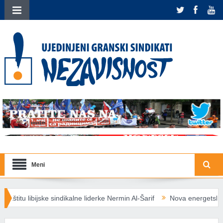
Meni
ikalne liderke Nermin Al-Šarif
Nova energetska pravila EU: Socijaln