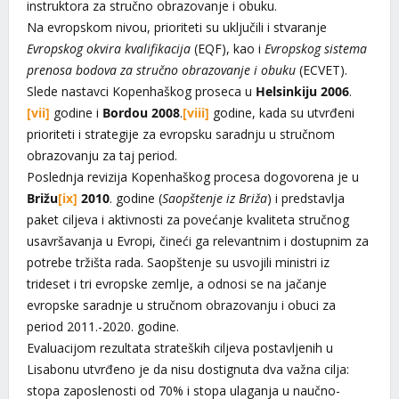
instruktora za stručno obrazovanje i obuku.
Na evropskom nivou, prioriteti su uključili i stvaranje
Evropskog okvira kvalifikacija
(EQF), kao i
Evropskog sistema
prenosa bodova za stručno obrazovanje i obuku
(ECVET).
Slede nastavci Kopenhaškog proseca u
Helsinkiju 2006
.
[vii]
godine i
Bordou 2008
.
[viii]
godine, kada su utvrđeni
prioriteti i strategije za evropsku saradnju u stručnom
obrazovanju za taj period.
Poslednja revizija Kopenhaškog procesa dogovorena je u
Brižu
[ix]
2010
. godine (
Saopštenje iz Briža
) i predstavlja
paket ciljeva i aktivnosti za povećanje kvaliteta stručnog
usavršavanja u Evropi, čineći ga relevantnim i dostupnim za
potrebe tržišta rada. Saopštenje su usvojili ministri iz
trideset i tri evropske zemlje, a odnosi se na jačanje
evropske saradnje u stručnom obrazovanju i obuci za
period 2011.-2020. godine.
Evaluacijom rezultata strateških ciljeva postavljenih u
Lisabonu utvrđeno je da nisu dostignuta dva važna cilja:
stopa zaposlenosti od 70% i stopa ulaganja u naučno-