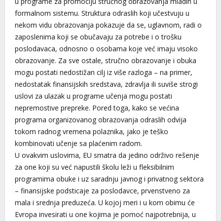
u programe za promociju stručnog obrazovanja mladih u
formalnom sistemu. Struktura odraslih koji učestvuju u
nekom vidu obrazovanja pokazuje da se, uglavnom, radi o
zaposlenima koji se obučavaju za potrebe i o trošku
poslodavaca, odnosno o osobama koje već imaju visoko
obrazovanje. Za sve ostale, stručno obrazovanje i obuka
mogu postati nedostižan cilj iz više razloga – na primer,
nedostatak finansijskih sredstava, zdravlja ili suviše strogi
uslovi za ulazak u programe učenja mogu postati
nepremostive prepreke. Pored toga, kako se većina
programa organizovanog obrazovanja odraslih odvija
tokom radnog vremena polaznika, jako je teško
kombinovati učenje sa plaćenim radom.
U ovakvim uslovima, EU smatra da jedino održivo rešenje
za one koji su već napustili školu leži u fleksibilnim
programima obuke i uz saradnju javnog i privatnog sektora
– finansijske podsticaje za poslodavce, prvenstveno za
mala i srednja preduzeća. U kojoj meri i u kom obimu će
Evropa invesirati u one kojima je pomoć najpotrebnija, u