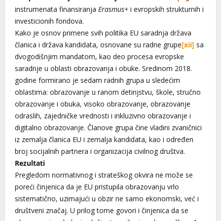
instrumenata finansiranja
Erasmus+
i evropskih strukturnih i
investicionih fondova.
Kako je osnov primene svih politika EU saradnja država
članica i država kandidata, osnovane su radne grupe
[xii]
sa
dvogodišnjim mandatom, kao deo procesa evropske
saradnje u oblasti obrazovanja i obuke. Sredinom 2018.
godine formirano je sedam radnih grupa u sledećim
oblastima: obrazovanje u ranom detinjstvu, škole, stručno
obrazovanje i obuka, visoko obrazovanje, obrazovanje
odraslih, zajedničke vrednosti i inkluzivno obrazovanje i
digitalno obrazovanje. Članove grupa čine vladini zvaničnici
iz zemalja članica EU i zemalja kandidata, kao i određen
broj socijalnih partnera i organizacija civilnog društva.
Rezultati
Pregledom normativnog i strateškog okvira ne može se
poreći činjenica da je EU pristupila obrazovanju vrlo
sistematično, uzimajući u obzir ne samo ekonomski, već i
društveni značaj. U prilog tome govori i činjenica da se