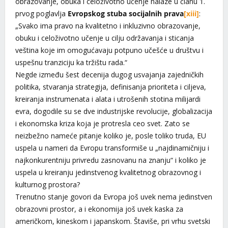
obrazovanje, obuka i celoživotno učenje nalaze u članu 1.
prvog poglavlja
Evropskog stuba socijalnih prava
[xiii]
:
„Svako ima pravo na kvalitetno i inkluzivno obrazovanje,
obuku i celoživotno učenje u cilju održavanja i sticanja
veština koje im omogućavaju potpuno učešće u društvu i
uspešnu tranziciju ka tržištu rada.“
Negde između šest decenija dugog usvajanja zajedničkih
politika, stvaranja strategija, definisanja prioriteta i ciljeva,
kreiranja instrumenata i alata i utrošenih stotina milijardi
evra, dogodile su se dve industrijske revolucije, globalizacija
i ekonomska kriza koja je protresla ceo svet. Zato se
neizbežno nameće pitanje koliko je, posle toliko truda, EU
uspela u nameri da Evropu transformiše u „najdinamičniju i
najkonkurentniju privredu zasnovanu na znanju“ i koliko je
uspela u kreiranju jedinstvenog kvalitetnog obrazovnog i
kulturnog prostora?
Trenutno stanje govori da Evropa još uvek nema jedinstven
obrazovni prostor, a i ekonomija još uvek kaska za
američkom, kineskom i japanskom. Štaviše, pri vrhu svetski