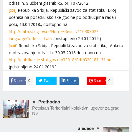
odraslih, Službeni glasnik RS, br. 107/2012
[xxi]
Republika Srbija, Republički zavod za statistiku, Broj
učenika na početku školske godine po područjima rada i
polu, 13.04.2018., dostupno na
http://data.stat.gov.rs/Home/Result/11030302?
languageCode=sr-Latn
(pristupljeno 24.01.2019.)
[xxii]
Republika Srbija, Republički zavod za statistiku, Anketa
o obrazovanju odraslih, 30.05.2018.dostupno na
http://publikacije.stat.gov.rs/G2018/Pdf/G20181131.pdf
(pristupljeno 24.01.2019.)
Share
Tweet
Share
Share
0
0
Prethodno
Potpisan Teritorijalni kolektivni ugovor za grad
Niš
Sledeće