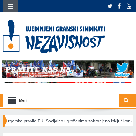
Meni
la EU: Socijalno ugroženima zabranjeno isključivanje struje
Međuna