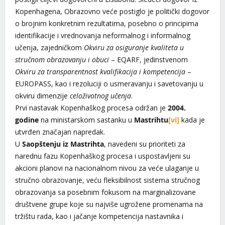
Kopenhagena, Obrazovno veće postiglo je politički dogovor
o brojnim konkretnim rezultatima, posebno o principima
identifikacije i vrednovanja neformalnog i informalnog
učenja, zajedničkom
Okviru za osiguranje kvaliteta u
stručnom obrazovanju i obuci
– EQARF, jedinstvenom
Okviru za transparentnost kvalifikacija i kompetencija
–
EUROPASS, kao i rezoluciji o usmeravanju i savetovanju u
okviru dimenzije
celoživotnog učenja
.
Prvi nastavak Kopenhaškog procesa održan je
2004.
godine
na ministarskom sastanku u
Mastrihtu
[vi]
kada je
utvrđen značajan napredak.
U
Saopštenju iz Mastrihta
, navedeni su prioriteti za
narednu fazu Kopenhaškog procesa i uspostavljeni su
akcioni planovi na nacionalnom nivou za veće ulaganje u
stručno obrazovanje, veću fleksibilnost sistema stručnog
obrazovanja sa posebnim fokusom na marginalizovane
društvene grupe koje su najviše ugrožene promenama na
tržištu rada, kao i jačanje kompetencija nastavnika i