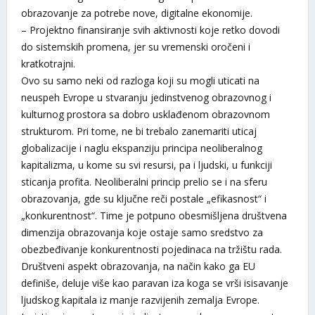
obrazovanje za potrebe nove, digitalne ekonomije.
– Projektno finansiranje svih aktivnosti koje retko dovodi
do sistemskih promena, jer su vremenski oročeni i
kratkotrajni.
Ovo su samo neki od razloga koji su mogli uticati na
neuspeh Evrope u stvaranju jedinstvenog obrazovnog i
kulturnog prostora sa dobro usklađenom obrazovnom
strukturom. Pri tome, ne bi trebalo zanemariti uticaj
globalizacije i naglu ekspanziju principa neoliberalnog
kapitalizma, u kome su svi resursi, pa i ljudski, u funkciji
sticanja profita. Neoliberalni princip prelio se i na sferu
obrazovanja, gde su ključne reči postale „efikasnost“ i
„konkurentnost“. Time je potpuno obesmišljena društvena
dimenzija obrazovanja koje ostaje samo sredstvo za
obezbeđivanje konkurentnosti pojedinaca na tržištu rada.
Društveni aspekt obrazovanja, na način kako ga EU
definiše, deluje više kao paravan iza koga se vrši isisavanje
ljudskog kapitala iz manje razvijenih zemalja Evrope.