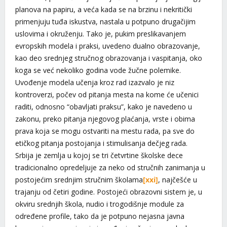
planova na papiru, a veća kada se na brzinu i nekritički
primenjuju tuđa iskustva, nastala u potpuno drugačijim
uslovima i okruženju. Tako je, pukim preslikavanjem
evropskih modela i praksi, uvedeno dualno obrazovanje,
kao deo srednjeg stručnog obrazovanja i vaspitanja, oko
koga se već nekoliko godina vode žučne polemike.
Uvođenje modela učenja kroz rad izazvalo je niz
kontroverzi, počev od pitanja mesta na kome će učenici
raditi, odnosno “obavljati praksu”, kako je navedeno u
zakonu, preko pitanja njegovog plaćanja, vrste i obima
prava koja se mogu ostvariti na mestu rada, pa sve do
etičkog pitanja postojanja i stimulisanja dečjeg rada.
Srbija je zemlja u kojoj se tri četvrtine školske dece
tradicionalno opredeljuje za neko od stručnih zanimanja u
postojećim srednjim stručnim školama
[xxi]
, najčešće u
trajanju od četiri godine. Postojeći obrazovni sistem je, u
okviru srednjih škola, nudio i trogodišnje module za
određene profile, tako da je potpuno nejasna javna