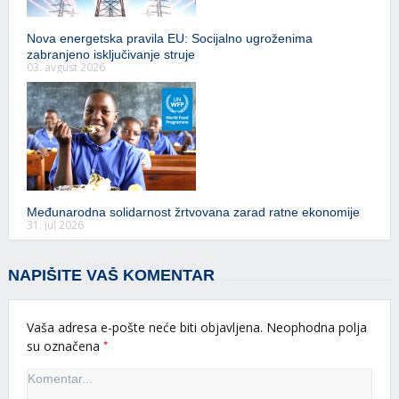
Nova energetska pravila EU: Socijalno ugroženima
zabranjeno isključivanje struje
03. avgust 2026
Međunarodna solidarnost žrtvovana zarad ratne ekonomije
31. jul 2026
NAPIŠITE VAŠ KOMENTAR
Vaša adresa e-pošte neće biti objavljena.
Neophodna polja
*
su označena