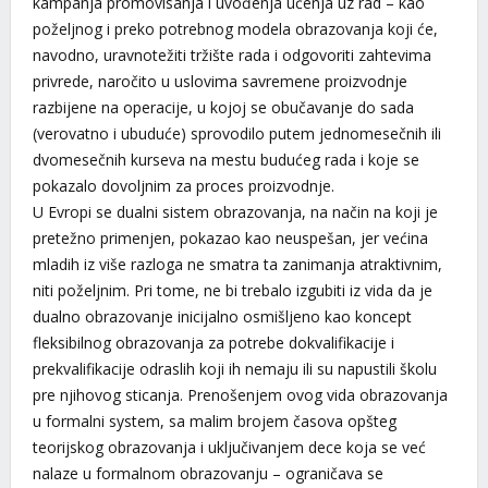
kampanja promovisanja i uvođenja učenja uz rad – kao
poželjnog i preko potrebnog modela obrazovanja koji će,
navodno, uravnotežiti tržište rada i odgovoriti zahtevima
privrede, naročito u uslovima savremene proizvodnje
razbijene na operacije, u kojoj se obučavanje do sada
(verovatno i ubuduće) sprovodilo putem jednomesečnih ili
dvomesečnih kurseva na mestu budućeg rada i koje se
pokazalo dovoljnim za proces proizvodnje.
U Evropi se dualni sistem obrazovanja, na način na koji je
pretežno primenjen, pokazao kao neuspešan, jer većina
mladih iz više razloga ne smatra ta zanimanja atraktivnim,
niti poželjnim. Pri tome, ne bi trebalo izgubiti iz vida da je
dualno obrazovanje inicijalno osmišljeno kao koncept
fleksibilnog obrazovanja za potrebe dokvalifikacije i
prekvalifikacije odraslih koji ih nemaju ili su napustili školu
pre njihovog sticanja. Prenošenjem ovog vida obrazovanja
u formalni system, sa malim brojem časova opšteg
teorijskog obrazovanja i uključivanjem dece koja se već
nalaze u formalnom obrazovanju – ograničava se