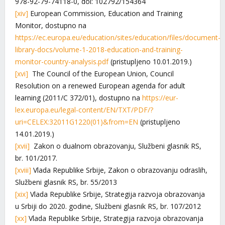
978-92-79-74118-0, doi: 102792/154364
[xiv]
European Commission, Education and Training
Monitor, dostupno na
https://ec.europa.eu/education/sites/education/files/document-
library-docs/volume-1-2018-education-and-training-
monitor-country-analysis.pdf
(pristupljeno 10.01.2019.)
[xvi]
The Council of the European Union, Council
Resolution on a renewed European agenda for adult
learning (2011/C 372/01), dostupno na
https://eur-
lex.europa.eu/legal-content/EN/TXT/PDF/?
uri=CELEX:32011G1220(01)&from=EN
(pristupljeno
14.01.2019.)
[xvii]
Zakon o dualnom obrazovanju, Službeni glasnik RS,
br. 101/2017.
[xviii]
Vlada Republike Srbije, Zakon o obrazovanju odraslih,
Službeni glasnik RS, br. 55/2013
[xix]
Vlada Republike Srbije, Strategija razvoja obrazovanja
u Srbiji do 2020. godine, Službeni glasnik RS, br. 107/2012
[xx]
Vlada Republike Srbije, Strategija razvoja obrazovanja