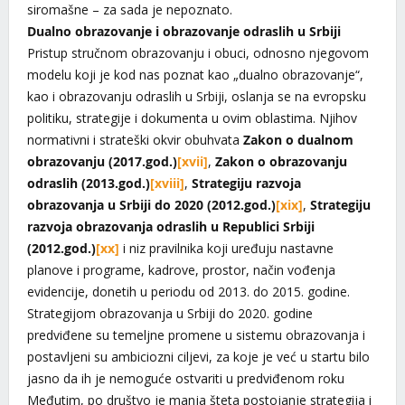
siromašne – za sada je nepoznato.
Dualno obrazovanje i obrazovanje odraslih u Srbiji
Pristup stručnom obrazovanju i obuci, odnosno njegovom
modelu koji je kod nas poznat kao „dualno obrazovanje“,
kao i obrazovanju odraslih u Srbiji, oslanja se na evropsku
politiku, strategije i dokumenta u ovim oblastima. Njihov
normativni i strateški okvir obuhvata
Zakon o dualnom
obrazovanju (2017.god.)
[xvii]
,
Zakon o obrazovanju
odraslih (2013.god.)
[xviii]
,
Strategiju razvoja
obrazovanja u Srbiji do 2020 (2012.god.)
[xix]
,
Strategiju
razvoja obrazovanja odraslih u Republici Srbiji
(2012.god.)
[xx]
i niz pravilnika koji uređuju nastavne
planove i programe, kadrove, prostor, način vođenja
evidencije, donetih u periodu od 2013. do 2015. godine.
Strategijom obrazovanja u Srbiji do 2020. godine
predviđene su temeljne promene u sistemu obrazovanja i
postavljeni su ambiciozni ciljevi, za koje je već u startu bilo
jasno da ih je nemoguće ostvariti u predviđenom roku
Međutim, po društvo je manja šteta postojanje strategija i