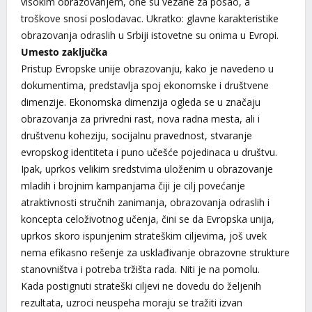
visokim obrazovanjem, one su vezane za posao, a
troškove snosi poslodavac. Ukratko: glavne karakteristike
obrazovanja odraslih u Srbiji istovetne su onima u Evropi.
Umesto zaključka
Pristup Evropske unije obrazovanju, kako je navedeno u
dokumentima, predstavlja spoj ekonomske i društvene
dimenzije. Ekonomska dimenzija ogleda se u značaju
obrazovanja za privredni rast, nova radna mesta, ali i
društvenu koheziju, socijalnu pravednost, stvaranje
evropskog identiteta i puno učešće pojedinaca u društvu.
Ipak, uprkos velikim sredstvima uloženim u obrazovanje
mladih i brojnim kampanjama čiji je cilj povećanje
atraktivnosti stručnih zanimanja, obrazovanja odraslih i
koncepta celoživotnog učenja, čini se da Evropska unija,
uprkos skoro ispunjenim strateškim ciljevima, još uvek
nema efikasno rešenje za usklađivanje obrazovne strukture
stanovništva i potreba tržišta rada. Niti je na pomolu.
Kada postignuti strateški ciljevi ne dovedu do željenih
rezultata, uzroci neuspeha moraju se tražiti izvan