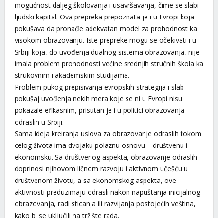
mogućnost daljeg školovanja i usavršavanja, čime se slabi
ljudski kapital. Ova prepreka prepoznata je i u Evropi koja
pokušava da pronađe adekvatan model za prohodnost ka
visokom obrazovanju. Iste prepreke mogu se očekivati i u
Srbiji koja, do uvođenja dualnog sistema obrazovanja, nije
imala problem prohodnosti većine srednjih stručnih škola ka
strukovnim i akademskim studijama.
Problem pukog prepisivanja evropskih strategija i slab
pokušaj uvođenja nekih mera koje se ni u Evropi nisu
pokazale efikasnim, prisutan je i u politici obrazovanja
odraslih u Srbiji.
Sama ideja kreiranja uslova za obrazovanje odraslih tokom
celog života ima dvojaku polaznu osnovu – društvenu i
ekonomsku. Sa društvenog aspekta, obrazovanje odraslih
doprinosi njihovom ličnom razvoju i aktivnom učešću u
društvenom životu, a sa ekonomskog aspekta, ove
aktivnosti preduzimaju odrasli nakon napuštanja inicijalnog
obrazovanja, radi sticanja ili razvijanja postojećih veština,
kako bi se uključili na tržište rada.