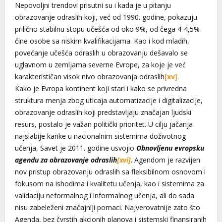
Nepovoljni trendovi prisutni su i kada je u pitanju
obrazovanje odraslih koji, već od 1990. godine, pokazuju
prilično stabilnu stopu učešća od oko 9%, od čega 4-4,5%
čine osobe sa niskim kvalifikacijama. Kao i kod mladih,
povećanje učešća odraslih u obrazovanju dešavalo se
uglavnom u zemljama severne Evrope, za koje je već
karakterističan visok nivo obrazovanja odraslih
[xv]
.
Kako je Evropa kontinent koji stari i kako se privredna
struktura menja zbog uticaja automatizacije i digitalizacije,
obrazovanje odraslih koji predstavljaju značajan ljudski
resurs, postalo je važan politički prioritet. U cilju jačanja
najslabije karike u nacionalnim sistemima doživotnog
učenja, Savet je 2011. godine usvojio
Obnovljenu evropsku
agendu za obrazovanje odraslih
[xvi]
. Agendom je razvijen
nov pristup obrazovanju odraslih sa fleksibilnom osnovom i
fokusom na ishodima i kvalitetu učenja, kao i sistemima za
validaciju neformalnog i informalnog učenja, ali do sada
nisu zabeleženi značajniji pomaci. Najverovatnije zato što
Agenda, bez čvrstih akcionih planova i sistemski finansiranih