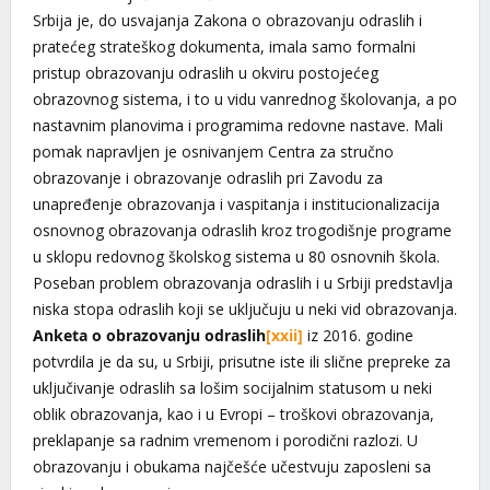
Srbija je, do usvajanja Zakona o obrazovanju odraslih i
pratećeg strateškog dokumenta, imala samo formalni
pristup obrazovanju odraslih u okviru postojećeg
obrazovnog sistema, i to u vidu vanrednog školovanja, a po
nastavnim planovima i programima redovne nastave. Mali
pomak napravljen je osnivanjem Centra za stručno
obrazovanje i obrazovanje odraslih pri Zavodu za
unapređenje obrazovanja i vaspitanja i institucionalizacija
osnovnog obrazovanja odraslih kroz trogodišnje programe
u sklopu redovnog školskog sistema u 80 osnovnih škola.
Poseban problem obrazovanja odraslih i u Srbiji predstavlja
niska stopa odraslih koji se uključuju u neki vid obrazovanja.
Anketa o obrazovanju odraslih
[xxii]
iz 2016. godine
potvrdila je da su, u Srbiji, prisutne iste ili slične prepreke za
uključivanje odraslih sa lošim socijalnim statusom u neki
oblik obrazovanja, kao i u Evropi – troškovi obrazovanja,
preklapanje sa radnim vremenom i porodični razlozi. U
obrazovanju i obukama najčešće učestvuju zaposleni sa