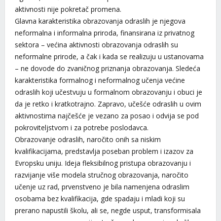
aktivnosti nije pokretač promena.
Glavna karakteristika obrazovanja odraslih je njegova
neformalna i informalna priroda, finansirana iz privatnog
sektora – većina aktivnosti obrazovanja odraslih su
neformalne prirode, a čak i kada se realizuju u ustanovama
– ne dovode do zvaničnog priznanja obrazovanja. Sledeća
karakteristika formalnog i neformalnog učenja većine
odraslih koji učestvuju u formalnom obrazovanju i obuci je
da je retko i kratkotrajno. Zapravo, učešće odraslih u ovim
aktivnostima najčešće je vezano za posao i odvija se pod
pokroviteljstvom i za potrebe poslodavca.
Obrazovanje odraslih, naročito onih sa niskim
kvalifikacijama, predstavlja poseban problem i izazov za
Evropsku uniju. Ideja fleksibilnog pristupa obrazovanju i
razvijanje više modela stručnog obrazovanja, naročito
učenje uz rad, prvenstveno je bila namenjena odraslim
osobama bez kvalifikacija, gde spadaju i mladi koji su
prerano napustili školu, ali se, negde usput, transformisala