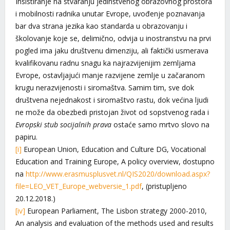
Insistiranje na stvaranju jedinstvenog obrazovnog prostora
i mobilnosti radnika unutar Evrope, uvođenje poznavanja
bar dva strana jezika kao standarda u obrazovanju i
školovanje koje se, delimično, odvija u inostranstvu na prvi
pogled ima jaku društvenu dimenziju, ali faktički usmerava
kvalifikovanu radnu snagu ka najrazvijenijim zemljama
Evrope, ostavljajući manje razvijene zemlje u začaranom
krugu nerazvijenosti i siromaštva. Samim tim, sve dok
društvena nejednakost i siromaštvo rastu, dok većina ljudi
ne može da obezbedi pristojan život od sopstvenog rada i
Evropski stub socijalnih prava
ostaće samo mrtvo slovo na
papiru.
[i]
European Union, Education and Culture DG, Vocational
Education and Training Europe, A policy overview, dostupno
na
http://www.erasmusplusvet.nl/QIS2020/download.aspx?
file=LEO_VET_Europe_webversie_1.pdf
, (pristupljeno
20.12.2018.)
[iv]
European Parliament, The Lisbon strategy 2000-2010,
An analysis and evaluation of the methods used and results