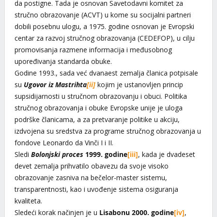
da postigne. Tada je osnovan Savetodavni komitet za
stručno obrazovanje (ACVT) u kome su socijalni partneri
dobili posebnu ulogu, a 1975. godine osnovan je Evropski
centar za razvoj stručnog obrazovanja (CEDEFOP), u cilju
promovisanja razmene informacija i međusobnog
upoređivanja standarda obuke.
Godine 1993., sada već dvanaest zemalja članica potpisale
su
Ugovor iz Mastrihta
[ii]
kojim je ustanovljen princip
supsidijarnosti u stručnom obrazovanju i obuci. Politika
stručnog obrazovanja i obuke Evropske unije je uloga
podrške članicama, a za pretvaranje politike u akciju,
izdvojena su sredstva za programe stručnog obrazovanja u
fondove Leonardo da Vinči I i II.
Sledi
Bolonjski proces
1999. godine
[iii]
, kada je dvadeset
devet zemalja prihvatilo obavezu da svoje visoko
obrazovanje zasniva na bečelor-master sistemu,
transparentnosti, kao i uvođenje sistema osiguranja
kvaliteta.
Sledeći korak načinjen je u
Lisabonu 2000. godine
[iv]
,