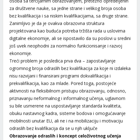
osoba sa tercijarnim obrazovanjem, pretežno opredeljenih
za društvene nauke, sa jedne strane i velikog broja osoba
bez kvalifikacija i sa niskim kvalifikacijama, sa druge strane.
Zanimljivo je da je ovakva obrazovna struktura
projektovana kao buduća potreba tržišta rada u uslovima
digitalne ekonomije, ali se ispostavilo da su poslovi u sredini
još uvek neophodni za normalno funkcionisanje i razvoj
ekonomije.
Treći problem je posledica prva dva – zapostavljanje
ogromnog broja odraslih bez kvalifikacija za koje ni izdaleka
nisu razvijani i finansirani programi dokvalifikacija i
prekvalifikacija, kao za mlade. Pored toga, postojeće
aktivnosti na fleksibilnom pristupu obrazovanju, odnosno,
priznavanju neformalnog i informalnog učenja, uglavnom
su bile usmerene na uspostavljanje standarda kvaliteta,
obuku nastavnog kadra, sisteme bodova i omogućavanje
mobilnosti unutar EU, ali ne i na mobilizaciju i motivaciju
odraslih bez kvalifikacija da se u njih uključe
Obrazovanje odraslih i koncept celoživotnog učenja