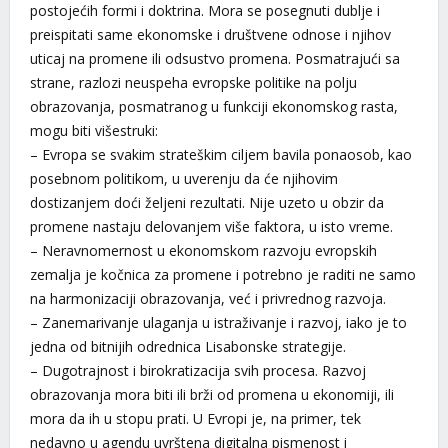
postojećih formi i doktrina. Mora se posegnuti dublje i
preispitati same ekonomske i društvene odnose i njihov
uticaj na promene ili odsustvo promena. Posmatrajući sa
strane, razlozi neuspeha evropske politike na polju
obrazovanja, posmatranog u funkciji ekonomskog rasta,
mogu biti višestruki:
– Evropa se svakim strateškim ciljem bavila ponaosob, kao
posebnom politikom, u uverenju da će njihovim
dostizanjem doći željeni rezultati. Nije uzeto u obzir da
promene nastaju delovanjem više faktora, u isto vreme.
– Neravnomernost u ekonomskom razvoju evropskih
zemalja je kočnica za promene i potrebno je raditi ne samo
na harmonizaciji obrazovanja, već i privrednog razvoja.
– Zanemarivanje ulaganja u istraživanje i razvoj, iako je to
jedna od bitnijih odrednica Lisabonske strategije.
– Dugotrajnost i birokratizacija svih procesa. Razvoj
obrazovanja mora biti ili brži od promena u ekonomiji, ili
mora da ih u stopu prati. U Evropi je, na primer, tek
nedavno u agendu uvrštena digitalna pismenost i