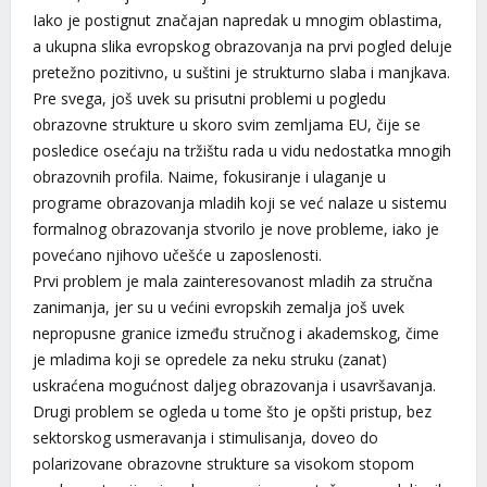
Iako je postignut značajan napredak u mnogim oblastima,
a ukupna slika evropskog obrazovanja na prvi pogled deluje
pretežno pozitivno, u suštini je strukturno slaba i manjkava.
Pre svega, još uvek su prisutni problemi u pogledu
obrazovne strukture u skoro svim zemljama EU, čije se
posledice osećaju na tržištu rada u vidu nedostatka mnogih
obrazovnih profila. Naime, fokusiranje i ulaganje u
programe obrazovanja mladih koji se već nalaze u sistemu
formalnog obrazovanja stvorilo je nove probleme, iako je
povećano njihovo učešće u zaposlenosti.
Prvi problem je mala zainteresovanost mladih za stručna
zanimanja, jer su u većini evropskih zemalja još uvek
nepropusne granice između stručnog i akademskog, čime
je mladima koji se opredele za neku struku (zanat)
uskraćena mogućnost daljeg obrazovanja i usavršavanja.
Drugi problem se ogleda u tome što je opšti pristup, bez
sektorskog usmeravanja i stimulisanja, doveo do
polarizovane obrazovne strukture sa visokom stopom