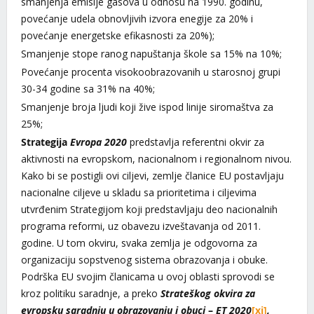
smanjenja emisije gasova u odnosu na 1990. godinu,
povećanje udela obnovljivih izvora enegije za 20% i
povećanje energetske efikasnosti za 20%);
Smanjenje stope ranog napuštanja škole sa 15% na 10%;
Povećanje procenta visokoobrazovanih u starosnoj grupi
30-34 godine sa 31% na 40%;
Smanjenje broja ljudi koji žive ispod linije siromaštva za
25%;
Strategija
Evropa 2020
predstavlja referentni okvir za
aktivnosti na evropskom, nacionalnom i regionalnom nivou.
Kako bi se postigli ovi ciljevi, zemlje članice EU postavljaju
nacionalne ciljeve u skladu sa prioritetima i ciljevima
utvrđenim Strategijom koji predstavljaju deo nacionalnih
programa reformi, uz obavezu izveštavanja od 2011.
godine. U tom okviru, svaka zemlja je odgovorna za
organizaciju sopstvenog sistema obrazovanja i obuke.
Podrška EU svojim članicama u ovoj oblasti sprovodi se
kroz politiku saradnje, a preko
Strateškog okvira za
evropsku saradnju u obrazovanju i obuci
–
ET 2020
[xi]
,