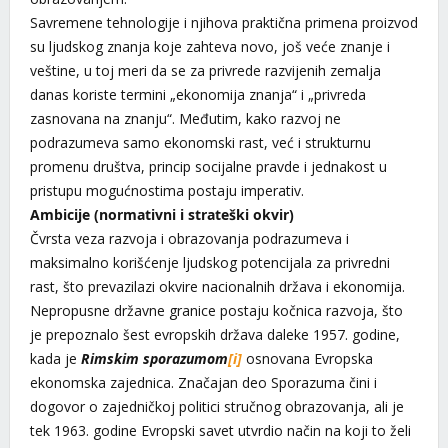
Savremene tehnologije i njihova praktična primena proizvod
su ljudskog znanja koje zahteva novo, još veće znanje i
veštine, u toj meri da se za privrede razvijenih zemalja
danas koriste termini „ekonomija znanja“ i „privreda
zasnovana na znanju“. Međutim, kako razvoj ne
podrazumeva samo ekonomski rast, već i strukturnu
promenu društva, princip socijalne pravde i jednakost u
pristupu mogućnostima postaju imperativ.
Ambicije (normativni i strateški okvir)
Čvrsta veza razvoja i obrazovanja podrazumeva i
maksimalno korišćenje ljudskog potencijala za privredni
rast, što prevazilazi okvire nacionalnih država i ekonomija.
Nepropusne državne granice postaju kočnica razvoja, što
je prepoznalo šest evropskih država daleke 1957. godine,
kada je
Rimskim sporazumom
[i]
osnovana Evropska
ekonomska zajednica. Značajan deo Sporazuma čini i
dogovor o zajedničkoj politici stručnog obrazovanja, ali je
tek 1963. godine Evropski savet utvrdio način na koji to želi