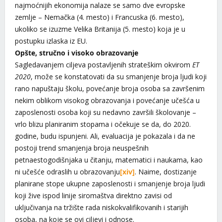
najmoćnijih ekonomija nalaze se samo dve evropske
zemlje – Nemačka (4. mesto) i Francuska (6. mesto),
ukoliko se izuzme Velika Britanija (5. mesto) koja je u
postupku izlaska iz EU.
Opšte, stručno i visoko obrazovanje
Sagledavanjem ciljeva postavljenih strateškim okvirom
ET
2020
, može se konstatovati da su smanjenje broja ljudi koji
rano napuštaju školu, povećanje broja osoba sa završenim
nekim oblikom visokog obrazovanja i povećanje učešća u
zaposlenosti osoba koji su nedavno završili školovanje –
vrlo blizu planiranim stopama i očekuje se da, do 2020.
godine, budu ispunjeni. Ali, evaluacija je pokazala i da ne
postoji trend smanjenja broja neuspešnih
petnaestogodišnjaka u čitanju, matematici i naukama, kao
ni učešće odraslih u obrazovanju
[xiv]
. Naime, dostizanje
planirane stope ukupne zaposlenosti i smanjenje broja ljudi
koji žive ispod linije siromaštva direktno zavisi od
uključivanja na tržište rada niskokvalifikovanih i starijih
osoba, na koje se ovi ciljevi i odnose.