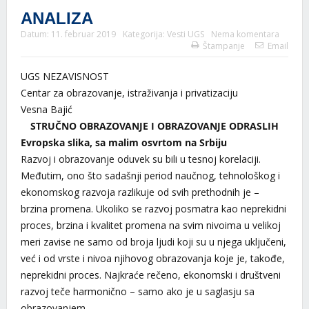
ANALIZA
Datum:
11. februar 2019
Kategorija:
Vesti UGS
Nema komentara
Štampanje
Email
UGS NEZAVISNOST
Centar za obrazovanje, istraživanja i privatizaciju
Vesna Bajić
STRUČNO OBRAZOVANJE I OBRAZOVANJE ODRASLIH
Evropska slika, sa malim osvrtom na Srbiju
Razvoj i obrazovanje oduvek su bili u tesnoj korelaciji.
Međutim, ono što sadašnji period naučnog, tehnološkog i
ekonomskog razvoja razlikuje od svih prethodnih je –
brzina promena. Ukoliko se razvoj posmatra kao neprekidni
proces, brzina i kvalitet promena na svim nivoima u velikoj
meri zavise ne samo od broja ljudi koji su u njega uključeni,
već i od vrste i nivoa njihovog obrazovanja koje je, takođe,
neprekidni proces. Najkraće rečeno, ekonomski i društveni
razvoj teče harmonično – samo ako je u saglasju sa
obrazovanjem.