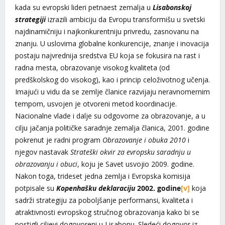
kada su evropski lideri petnaest zemalja u
Lisabonskoj
strategiji
izrazili ambiciju da Evropu transformišu u svetski
najdinamičniju i najkonkurentniju privredu, zasnovanu na
znanju. U uslovima globalne konkurencije, znanje i inovacija
postaju najvrednija sredstva EU koja se fokusira na rast i
radna mesta, obrazovanje visokog kvaliteta (od
predškolskog do visokog), kao i princip celoživotnog učenja.
Imajući u vidu da se zemlje članice razvijaju neravnomernim
tempom, usvojen je otvoreni metod koordinacije.
Nacionalne vlade i dalje su odgovorne za obrazovanje, a u
cilju jačanja političke saradnje zemalja članica, 2001. godine
pokrenut je radni program
Obrazovanje i obuka 2010
i
njegov nastavak
Strateški okvir za evropsku saradnju u
obrazovanju i obuci
, koju je Savet usvojio 2009. godine.
Nakon toga, trideset jedna zemlja i Evropska komisija
potpisale su
Kopenhašku deklaraciju
2002. godine
[v]
koja
sadrži strategiju za poboljšanje performansi, kvaliteta i
atraktivnosti evropskog stručnog obrazovanja kako bi se
postigli ciljevi dogovoreni u Lisabonu. Sledeći dogovor iz