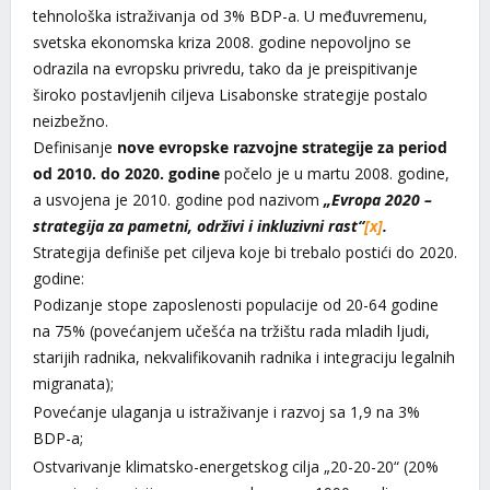
tehnološka istraživanja od 3% BDP-a. U međuvremenu,
svetska ekonomska kriza 2008. godine nepovoljno se
odrazila na evropsku privredu, tako da je preispitivanje
široko postavljenih ciljeva Lisabonske strategije postalo
neizbežno.
Definisanje
nove evropske razvojne strategije za period
od 2010. do 2020. godine
počelo je u martu 2008. godine,
a usvojena je 2010. godine pod nazivom
„Evropa 2020 –
strategija za pametni, održivi i inkluzivni rast“
[x]
.
Strategija definiše pet ciljeva koje bi trebalo postići do 2020.
godine:
Podizanje stope zaposlenosti populacije od 20-64 godine
na 75% (povećanjem učešća na tržištu rada mladih ljudi,
starijih radnika, nekvalifikovanih radnika i integraciju legalnih
migranata);
Povećanje ulaganja u istraživanje i razvoj sa 1,9 na 3%
BDP-a;
Ostvarivanje klimatsko-energetskog cilja „20-20-20“ (20%