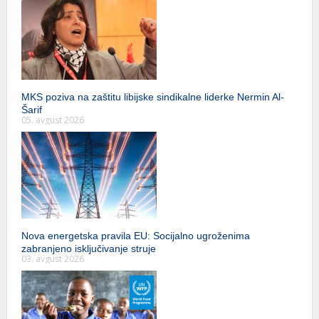
MKS poziva na zaštitu libijske sindikalne liderke Nermin Al-
Šarif
05. avgust 2026
Nova energetska pravila EU: Socijalno ugroženima
zabranjeno isključivanje struje
03. avgust 2026