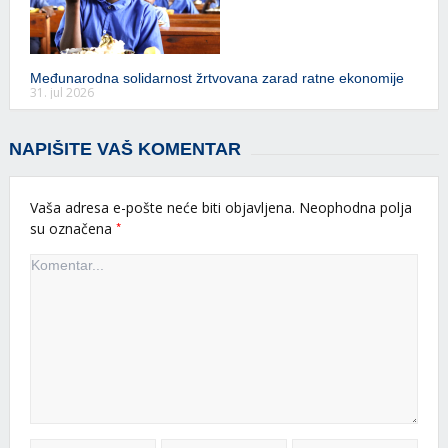
Međunarodna solidarnost žrtvovana zarad ratne ekonomije
31. jul 2026
NAPIŠITE VAŠ KOMENTAR
Vaša adresa e-pošte neće biti objavljena.
Neophodna polja
*
su označena