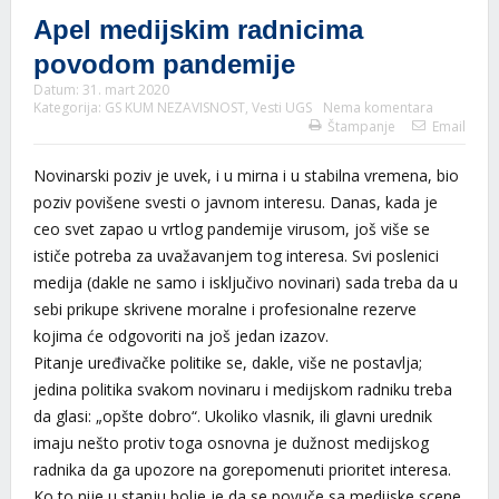
Apel medijskim radnicima
povodom pandemije
Datum:
31. mart 2020
Kategorija:
GS KUM NEZAVISNOST
,
Vesti UGS
Nema komentara
Štampanje
Email
Novinarski poziv je uvek, i u mirna i u stabilna vremena, bio
poziv povišene svesti o javnom interesu. Danas, kada je
ceo svet zapao u vrtlog pandemije virusom, još više se
ističe potreba za uvažavanjem tog interesa. Svi poslenici
medija (dakle ne samo i isključivo novinari) sada treba da u
sebi prikupe skrivene moralne i profesionalne rezerve
kojima će odgovoriti na još jedan izazov.
Pitanje uređivačke politike se, dakle, više ne postavlja;
jedina politika svakom novinaru i medijskom radniku treba
da glasi: „opšte dobro“. Ukoliko vlasnik, ili glavni urednik
imaju nešto protiv toga osnovna je dužnost medijskog
radnika da ga upozore na gorepomenuti prioritet interesa.
Ko to nije u stanju bolje je da se povuče sa medijske scene