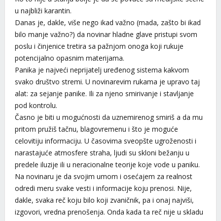
u najbliži karantin.
Danas je, dakle, više nego ikad važno (mada, zašto bi ikad
bilo manje važno?) da novinar hladne glave pristupi svom
poslu i činjenice tretira sa pažnjom onoga koji rukuje
potencijalno opasnim materijama.
Panika je najveći neprijatelj uređenog sistema kakvom
svako društvo stremi. U novinarevim rukama je upravo taj
alat: za sejanje panike. Ili za njeno smirivanje i stavljanje
pod kontrolu.
Časno je biti u mogućnosti da uznemirenog smiriš a da mu
pritom pružiš tačnu, blagovremenu i što je moguće
celovitiju informaciju. U časovima sveopšte ugroženosti i
narastajuće atmosfere straha, ljudi su skloni bežanju u
predele iluzije ili u neracionalne teorije koje vode u paniku.
Na novinaru je da svojim umom i osećajem za realnost
odredi meru svake vesti i informacije koju prenosi. Nije,
dakle, svaka reč koju bilo koji zvaničnik, pa i onaj najviši,
izgovori, vredna prenošenja. Onda kada ta reč nije u skladu