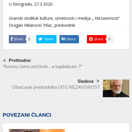
U Beogradu, 27.3.2020.
Granski sindikat kulture, umetnosti i medija „ Nezavisnost“
Dragan Milanović Pilac, predsednik
Share
Tweet
Share
Share
0
0
Prethodno
“Koronu ćemo preživeti…a kapitalizam ?”
Sledeće
Obraćanje predsednika UGS NEZAVISNOST
POVEZANI ČLANCI