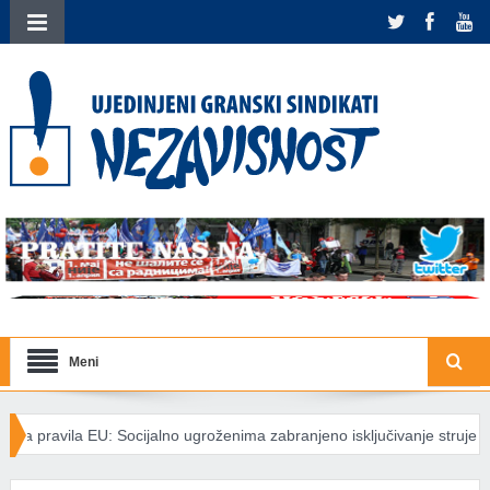
Meni
ijalno ugroženima zabranjeno isključivanje struje
Međunarodna sol