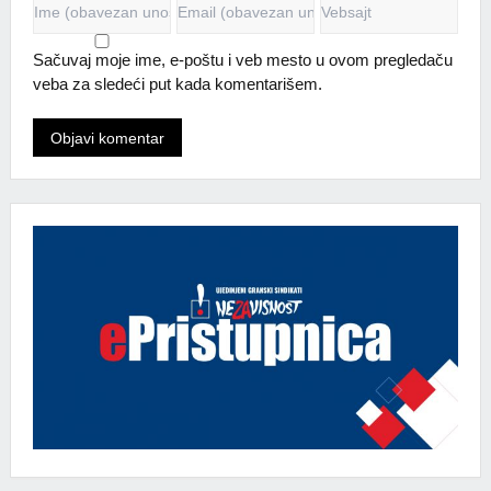
Sačuvaj moje ime, e-poštu i veb mesto u ovom pregledaču
veba za sledeći put kada komentarišem.