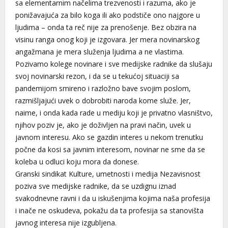
sa elementarnim načelima trezvenosti i razuma, ako je
ponižavajuća za bilo koga ili ako podstiče ono najgore u
ljudima – onda ta reč nije za prenošenje. Bez obzira na
visinu ranga onog koji je izgovara. Jer mera novinarskog
angažmana je mera služenja ljudima a ne vlastima.
Pozivamo kolege novinare i sve medijske radnike da slušaju
svoj novinarski rezon, i da se u tekućoj situaciji sa
pandemijom smireno i razložno bave svojim poslom,
razmišljajući uvek o dobrobiti naroda kome služe. Jer,
naime, i onda kada rade u mediju koji je privatno vlasništvo,
njihov poziv je, ako je doživljen na pravi način, uvek u
javnom interesu. Ako se gazdin interes u nekom trenutku
počne da kosi sa javnim interesom, novinar ne sme da se
koleba u odluci koju mora da donese.
Granski sindikat Kulture, umetnosti i medija Nezavisnost
poziva sve medijske radnike, da se uzdignu iznad
svakodnevne ravni i da u iskušenjima kojima naša profesija
i inače ne oskudeva, pokažu da ta profesija sa stanovišta
javnog interesa nije izgubljena.