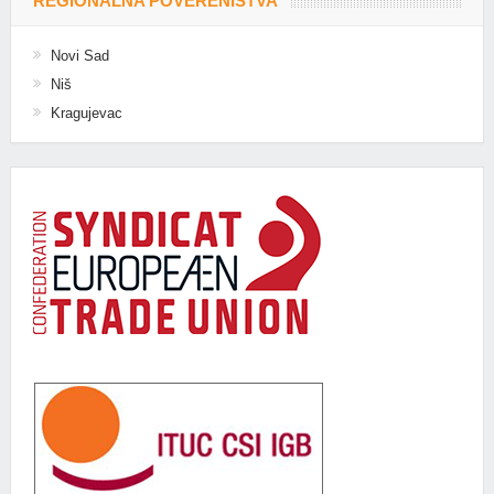
REGIONALNA POVERENIŠTVA
Novi Sad
Niš
Kragujevac