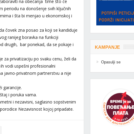
 zaboraviti na obećanja time što će
om periodu na donošenje svih ključnih
istemima i šta bi menjao u ekonomskoj i
 da čovek zna posao za koji se kandiduje
og ranijeg boravka na funkciji
od drugih, bar ponekad, da se pokaje i
KAMPANJE
ije za privatizaciju po svaku cenu, želi da
Opasulji se
 ih vodi uspešni profesionalni
a javno-privatnom partnerstvu a nije
i garancije.
eštaj i poruka vama.
pametni i nezavisni, saglasno sopstvenim
e porodice Nezavisnost kojoj pripadate.