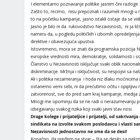
I elementarno poznavanje politike jasnim čini razloge z
Zašto to, recimo, nisu prepoznali i razumeli mnogi u
to na početku kampanje, jasno istakli ostaje da se vi
Jasno je bilo ni da rukovodstvo Nezavisnosti, ni ja l
nameru da, u pogledu političkih i izbornih opredeljenj
direktive i obavezujuća upustva.
Istovremeno, mora se znati da programska pozicija Ne
evropske vrednosti mira, demokratije, solidarnosti i so
Članstvo u Nezavisnosti isključuje svaki oblik nacionaln
diskriminacije. Mržnja i isključivost, su nespojivi sa 
Ali i politika nezameranja i hoda niz dlaku moćnic
ostanemo verni sebi, ni da prećutimo očitu i opipljivu
zatvorenost, sve do pred sam kraj kampanje, medija za
Mnogi me opominju da se ne radi o nerazumevanju por
izbegavanju svakog rizika koji svaki javni stav nosi.
Drage kolege i prijateljice i prijatelji, od sakrivanj
sindikata na izvolte svakom poslodavcu i vlasti s
Nezavisnosti jednostavno ne sme da se desi!
Konačno, da pređem na stvar – šta se desilo sa naš