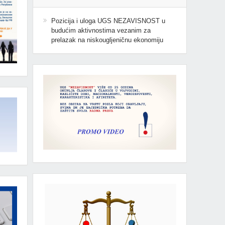
Pozicija i uloga UGS NEZAVISNOST u
budućim aktivnostima vezanim za
prelazak na niskougljeničnu ekonomiju