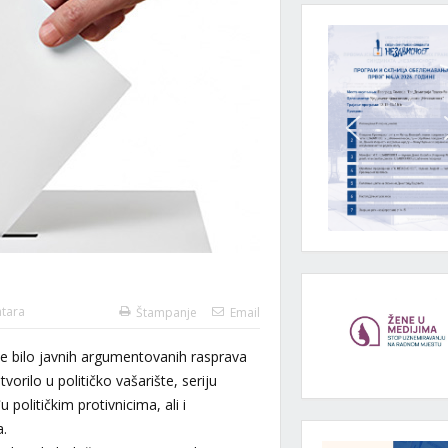
tara
Štampanje
Email
je bilo javnih argumentovanih rasprava
rilo u političko vašarište, seriju
političkim protivnicima, ali i
a.