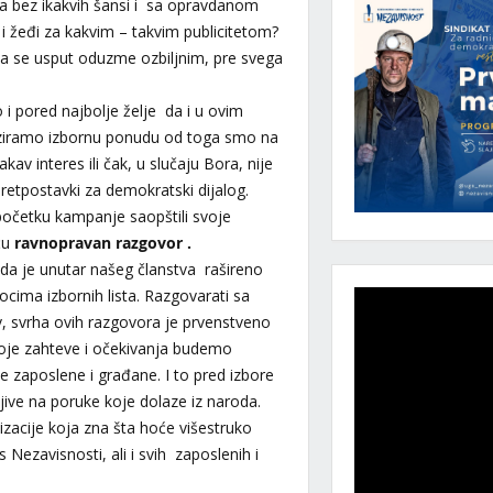
ina bez ikakvih šansi i sa opravdanom
i žeđi za kakvim – takvim publicitetom?
i da se usput oduzme ozbiljnim, pre svega
 i pored najbolje želje da i u ovim
iziramo izbornu ponudu od toga smo na
kav interes ili čak, u slučaju Bora, nije
pretpostavki za demokratski dijalog.
početku kampanje saopštili svoje
ću
ravnopravan razgovor .
da je unutar našeg članstva rašireno
cima izbornih lista. Razgovarati sa
v, svrha ovih razgovora je prvenstveno
voje zahteve i očekivanja budemo
e zaposlene i građane. I to pred izbore
ljive na poruke koje dolaze iz naroda.
izacije koja zna šta hoće višestruko
 Nezavisnosti, ali i svih zaposlenih i