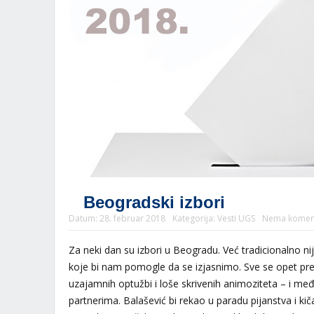
Beogradski izbori
Datum:
28. februar 2018
Kategorija:
Vesti UGS
Nema komen
Za neki dan su izbori u Beogradu. Već tradicionalno ni
koje bi nam pomogle da se izjasnimo. Sve se opet pretvo
uzajamnih optužbi i loše skrivenih animoziteta – i među 
partnerima. Balašević bi rekao u paradu pijanstva i kič