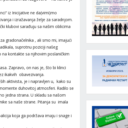
nci“ iz Inicijative ne da(vimi)mo
vanja i izražavanja želje za saradnjom.
čki klubovi sarađuju sa našim oblicima
za gradonačelnika , ali smo mi, imajući
adikala, suprotnu poziciji našeg
o na kontakte sa njihovim poslaničkim
asa. Zapravo, on nas je, što bi klinci
ez ikakvih obavezivanja.
h aktivista, je i napravljen u, kako su
a momente duhovitoj atmosferi. Radilo se
mo jedna strana. U skladu sa našom
ornike sa naše strane. Pitanja su imala
oalicija koja ga podržava imaju i snage i