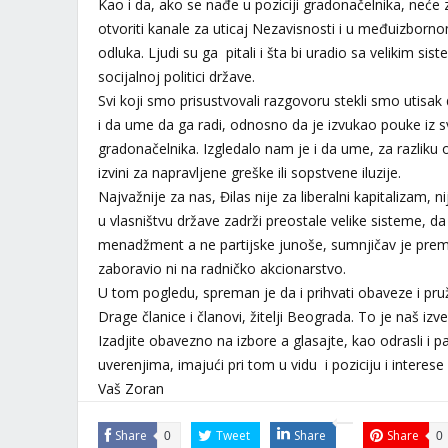
Kao i da, ako se nađe u poziciji gradonačelnika, neće
otvoriti kanale za uticaj Nezavisnosti i u međuizborn
odluka. Ljudi su ga pitali i šta bi uradio sa velikim s
socijalnoj politici države.
Svi koji smo prisustvovali razgovoru stekli smo utisak
i da ume da ga radi, odnosno da je izvukao pouke iz sv
gradonačelnika. Izgledalo nam je i da ume, za razliku 
izvini za napravljene greške ili sopstvene iluzije.
Najvažnije za nas, Đilas nije za liberalni kapitalizam, n
u vlasništvu države zadrži preostale velike sisteme, da
menadžment a ne partijske junoše, sumnjičav je prem
zaboravio ni na radničko akcionarstvo.
U tom pogledu, spreman je da i prihvati obaveze i pruž
Drage članice i članovi, žitelji Beograda. To je naš izv
Izadjite obavezno na izbore a glasajte, kao odrasli i 
uverenjima, imajući pri tom u vidu i poziciju i interes
Vaš Zoran
Share
Tweet
Share
Share
0
0