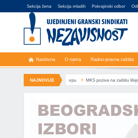
Sekcija žena
Sekcija mladih
Pokrajinski odbor
Od
Naslovna
O nama
Radno-pravna zaštita
ne priznaju minimalnu korpu
NAJNOVIJE
MKS poziva na zaštitu libijske sindikaln