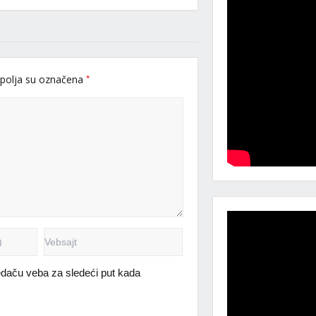
*
polja su označena
daču veba za sledeći put kada