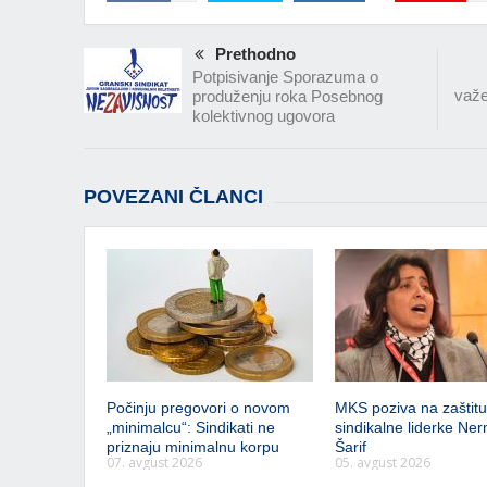
Prethodno
Potpisivanje Sporazuma o
važe
produženju roka Posebnog
kolektivnog ugovora
POVEZANI ČLANCI
Počinju pregovori o novom
MKS poziva na zaštitu 
„minimalcu“: Sindikati ne
sindikalne liderke Ner
priznaju minimalnu korpu
Šarif
07. avgust 2026
05. avgust 2026