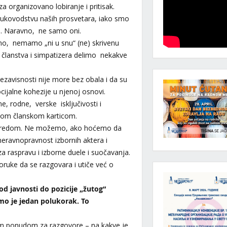
a organizovano lobiranje i pritisak.
 rukovodstvu naših prosvetara, iako smo
di. Naravno, ne samo oni.
ično, nemamo „ni u snu“ (ne) skrivenu
a članstva i simpatizera delimo nekakve
zavisnosti nije more bez obala i da su
cijalne kohezije u njenoj osnovi.
e, rodne, verske isključivosti i
našom članskom karticom.
ima redom. Ne možemo, ako hoćemo da
 neravnopravnost izbornih aktera i
 raspravu i izborne duele i suočavanja.
uke da se razgovara i utiče već o
a od javnosti do pozicije „žutog“
amo je jedan polukorak. To
om ponudom za razgovore – na kakve je