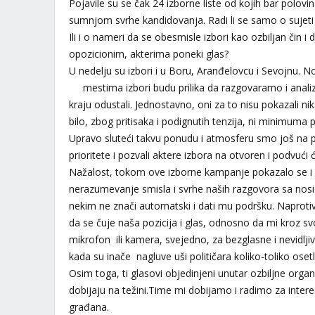
Pojavile su se čak 24 izborne liste od kojih bar polov
sumnjom svrhe kandidovanja. Radi li se samo o sujeti 
Ili i o nameri da se obesmisle izbori kao ozbiljan čin 
opozicionim, akterima poneki glas?
U nedelju su izbori i u Boru, Aranđelovcu i Sevojnu. No
mestima izbori budu prilika da razgovaramo i anal
kraju odustali. Jednostavno, oni za to nisu pokazali nika
bilo, zbog pritisaka i podignutih tenzija, ni minimuma 
Upravo sluteći takvu ponudu i atmosferu smo još na 
prioritete i pozvali aktere izbora na otvoren i podvući 
Nažalost, tokom ove izborne kampanje pokazalo se i 
nerazumevanje smisla i svrhe naših razgovora sa nosio
nekim ne znači automatski i dati mu podršku. Naproti
da se čuje naša pozicija i glas, odnosno da mi kroz s
mikrofon ili kamera, svejedno, za bezglasne i nevidljiv
kada su inače nagluve uši političara koliko-toliko oset
Osim toga, ti glasovi objedinjeni unutar ozbiljne organ
dobijaju na težini.Time mi dobijamo i radimo za interes
građana.