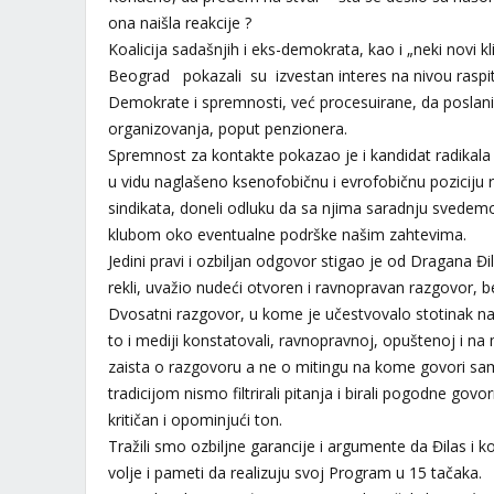
ona naišla reakcije ?
Koalicija sadašnjih i eks-demokrata, kao i „neki novi kli
Beograd pokazali su izvestan interes na nivou raspiti
Demokrate i spremnosti, već procesuirane, da poslani
organizovanja, poput penzionera.
Spremnost za kontakte pokazao je i kandidat radikala 
u vidu naglašeno ksenofobičnu i evrofobičnu poziciju r
sindikata, doneli odluku da sa njima saradnju svedem
klubom oko eventualne podrške našim zahtevima.
Jedini pravi i ozbiljan odgovor stigao je od Dragana Đil
rekli, uvažio nudeći otvoren i ravnopravan razgovor, b
Dvosatni razgovor, u kome je učestvovalo stotinak naši
to i mediji konstatovali, ravnopravnoj, opuštenoj i n
zaista o razgovoru a ne o mitingu na kome govori sa
tradicijom nismo filtrirali pitanja i birali pogodne gov
kritičan i opominjući ton.
Tražili smo ozbiljne garancije i argumente da Đilas i k
volje i pameti da realizuju svoj Program u 15 tačaka.