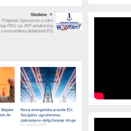
Sledeće
Potpisan Sporazum o roku
nja PKU za JKP preduzeća
u komunalnoj delatnosti RS
libijske
Nova energetska pravila EU:
min Al-
Socijalno ugroženima
zabranjeno isključivanje struje
03. avgust 2026