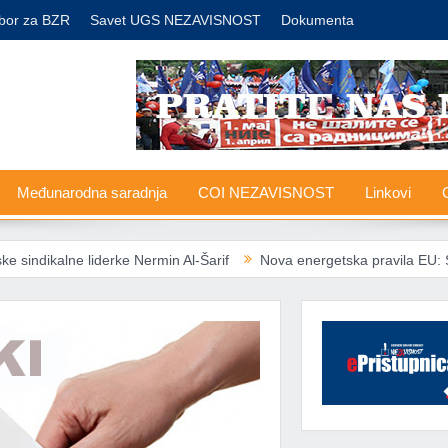
bor za BZR
Savet UGS NEZAVISNOST
Dokumenta
Međunarodna saradnja
COI NEZAVISNOST
Linkovi
G
e liderke Nermin Al-Šarif
Nova energetska pravila EU: Socijalno ugr