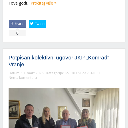
I ove godi...
Pročitaj više
Share
Tweet
0
Potpisan kolektivni ugovor JKP „Komrad“
Vranje
Datum:
13. mart 2026
Kategorija:
GS JSKD NEZAVISNOST
Nema komentara