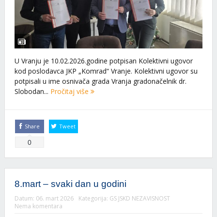
U Vranju je 10.02.2026.godine potpisan Kolektivni ugovor
kod poslodavca JKP „Komrad“ Vranje. Kolektivni ugovor su
potpisali u ime osnivača grada Vranja gradonačelnik dr.
Slobodan...
Pročitaj više
Share
Tweet
0
8.mart – svaki dan u godini
Datum:
06. mart 2026
Kategorija:
GS JSKD NEZAVISNOST
Nema komentara