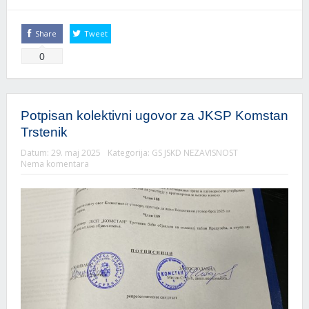
Share
Tweet
0
Potpisan kolektivni ugovor za JKSP Komstan
Trstenik
Datum:
29. maj 2025
Kategorija:
GS JSKD NEZAVISNOST
Nema komentara