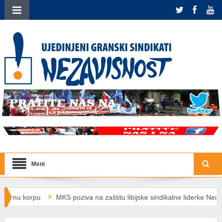
Meni
MKS poziva na zaštitu libijske sindikalne liderke Nermin Al-Šarif
plata