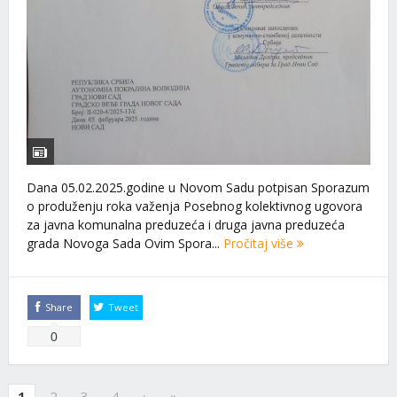
Dana 05.02.2025.godine u Novom Sadu potpisan Sporazum
o produženju roka važenja Posebnog kolektivnog ugovora
za javna komunalna preduzeća i druga javna preduzeća
grada Novoga Sada Ovim Spora...
Pročitaj više
Share
Tweet
0
1
2
3
4
›
»