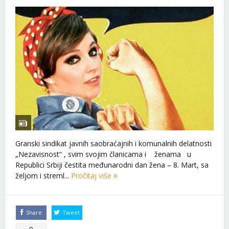
Granski sindikat javnih saobraćajnih i komunalnih delatnosti
„Nezavisnost“ , svim svojim članicama i ženama u
Republici Srbiji čestita međunarodni dan žena – 8. Mart, sa
željom i streml...
Pročitaj više
Share
Tweet