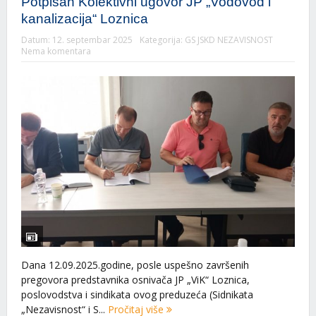
Potpisan Kolektivni ugovor JP „Vodovod i
kanalizacija“ Loznica
Datum:
12. septembar 2025
Kategorija:
GS JSKD NEZAVISNOST
Nema komentara
Dana 12.09.2025.godine, posle uspešno završenih
pregovora predstavnika osnivača JP „ViK“ Loznica,
poslovodstva i sindikata ovog preduzeća (Sidnikata
„Nezavisnost“ i S...
Pročitaj više