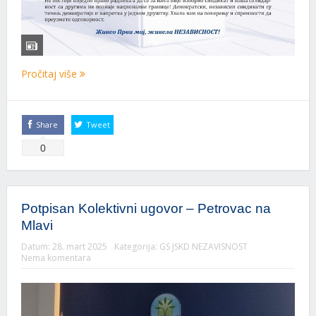
Pročitaj više
Share
Tweet
0
Potpisan Kolektivni ugovor – Petrovac na
Mlavi
Datum:
28. mart 2025
Kategorija:
GS JSKD NEZAVISNOST
Nema komentara