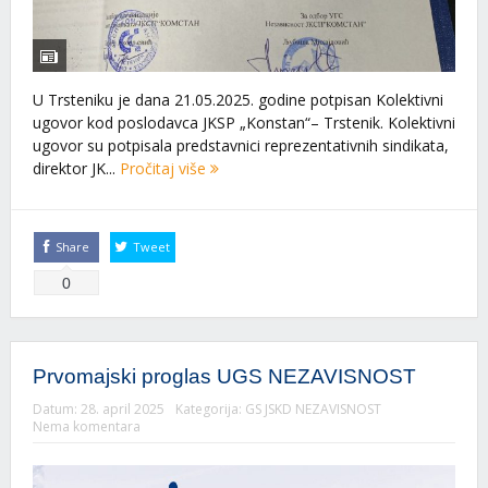
U Trsteniku je dana 21.05.2025. godine potpisan Kolektivni
ugovor kod poslodavca JKSP „Konstan“– Trstenik. Kolektivni
ugovor su potpisala predstavnici reprezentativnih sindikata,
direktor JK...
Pročitaj više
Share
Tweet
0
Prvomajski proglas UGS NEZAVISNOST
Datum:
28. april 2025
Kategorija:
GS JSKD NEZAVISNOST
Nema komentara