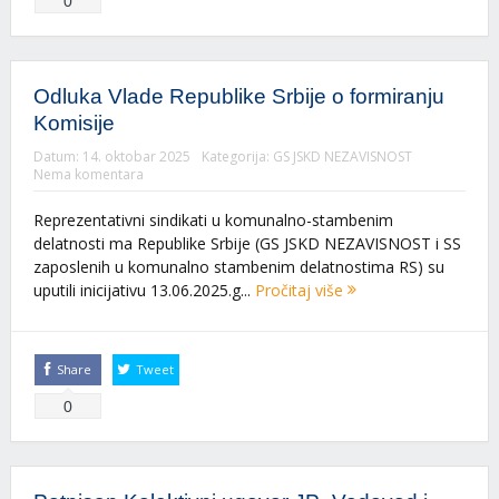
0
Odluka Vlade Republike Srbije o formiranju
Komisije
Datum:
14. oktobar 2025
Kategorija:
GS JSKD NEZAVISNOST
Nema komentara
Reprezentativni sindikati u komunalno-stambenim
delatnosti ma Republike Srbije (GS JSKD NEZAVISNOST i SS
zaposlenih u komunalno stambenim delatnostima RS) su
uputili inicijativu 13.06.2025.g...
Pročitaj više
Share
Tweet
0