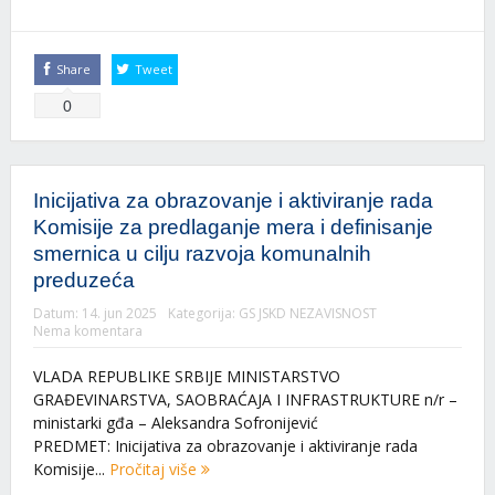
Share
Tweet
0
Inicijativa za obrazovanje i aktiviranje rada
Komisije za predlaganje mera i definisanje
smernica u cilju razvoja komunalnih
preduzeća
Datum:
14. jun 2025
Kategorija:
GS JSKD NEZAVISNOST
Nema komentara
VLADA REPUBLIKE SRBIJE MINISTARSTVO
GRAĐEVINARSTVA, SAOBRAĆAJA I INFRASTRUKTURE n/r –
ministarki gđa – Aleksandra Sofronijević
PREDMET: Inicijativa za obrazovanje i aktiviranje rada
Komisije...
Pročitaj više