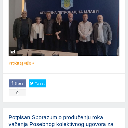
Pročitaj više
Share
Tweet
0
Potpisan Sporazum o produženju roka
važenja Posebnog kolektivnog ugovora za