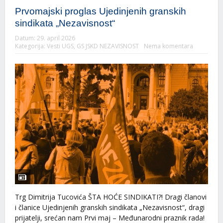
Prvomajski proglas Ujedinjenih granskih
sindikata „Nezavisnost“
Datum:
29. april 2026
Kategorija:
Vesti UGS
,
GS JSKD NEZAVISNOST
Nema komentara
Trg Dimitrija Tucovića ŠTA HOĆE SINDIKATI?! Dragi članovi
i članice Ujedinjenih granskih sindikata „Nezavisnost“, dragi
prijatelji, srećan nam Prvi maj – Međunarodni praznik rada!