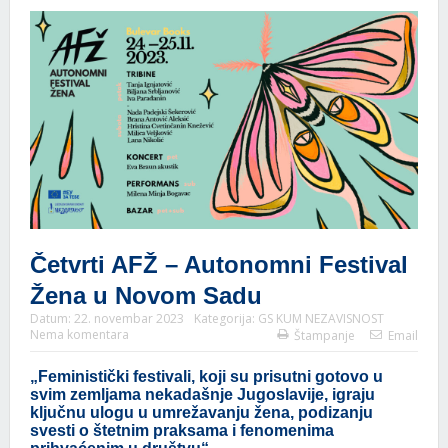
Četvrti AFŽ – Autonomni Festival
Žena u Novom Sadu
Datum:
22. novembar 2023
Kategorija:
GS KUM NEZAVISNOST
Nema komentara
Štampanje
Email
„Feministički festivali, koji su prisutni gotovo u
svim zemljama nekadašnje Jugoslavije, igraju
ključnu ulogu u umrežavanju žena, podizanju
svesti o štetnim praksama i fenomenima