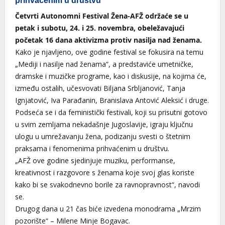
prihvaćenim u društvu“
Četvrti Autonomni Festival Žena-AFŽ održaće se u
petak i subotu, 24. i 25. novembra, obeležavajući
početak 16 dana aktivizma protiv nasilja nad ženama.
Kako je njavljeno, ove godine festival se fokusira na temu
„Mediji i nasilje nad ženama“, a predstaviće umetničke,
dramske i muzičke programe, kao i diskusije, na kojima će,
između ostalih, učesvovati Biljana Srbljanović, Tanja
Ignjatović, Iva Parađanin, Branislava Antović Aleksić i druge.
Podseća se i da feministički festivali, koji su prisutni gotovo
u svim zemljama nekadašnje Jugoslavije, igraju ključnu
ulogu u umrežavanju žena, podizanju svesti o štetnim
praksama i fenomenima prihvaćenim u društvu.
„AFŽ ove godine sjedinjuje muziku, performanse,
kreativnost i razgovore s ženama koje svoj glas koriste
kako bi se svakodnevno borile za ravnopravnost“, navodi
se.
Drugog dana u 21 čas biće izvedena monodrama „Mrzim
pozorište“ – Milene Minje Bogavac.