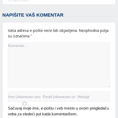
15. april 2026
NAPIŠITE VAŠ KOMENTAR
Vaša adresa e-pošte neće biti objavljena.
Neophodna polja
*
su označena
Sačuvaj moje ime, e-poštu i veb mesto u ovom pregledaču
veba za sledeći put kada komentarišem.