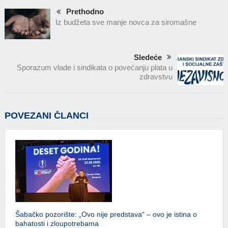
Prethodno
Iz budžeta sve manje novca za siromašne
Sledeće
Sporazum vlade i sindikata o povećanju plata u
zdravstvu
POVEZANI ČLANCI
Šabačko pozorište: „Ovo nije predstava“ – ovo je istina o
bahatosti i zloupotrebama