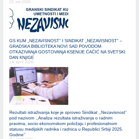
23. jun 2026
GS KUM „NEZAVISNOST” I SINDIKAT „NEZAVISNOST” –
GRADSKA BIBLIOTEKA NOVI SAD POVODOM
OTKAZIVANjA GOSTOVANjA KSENIJE ĆAĆIĆ NA SVETSKI
DAN KNjIGE
24. april 2026
Rezultati istraživanja koje je sproveo Sindikat ,,Nezavisnost’’
pod nazivom ,,Analiza rezultata istraživanja o radnim
pravima, socio-ekonomskom položaju i profesionalnom
statusu medijskih radnika i radnica u Republici Srbiji 2025.
Godine’’