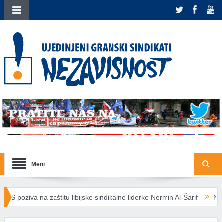
Meni
 libijske sindikalne liderke Nermin Al-Šarif
Nova energetska pravila