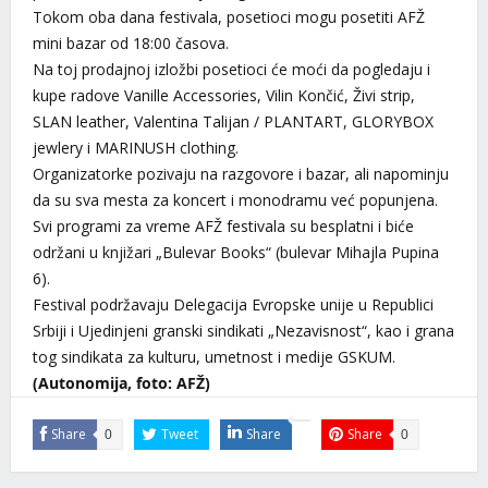
Tokom oba dana festivala, posetioci mogu posetiti AFŽ
mini bazar od 18:00 časova.
Na toj prodajnoj izložbi posetioci će moći da pogledaju i
kupe radove Vanille Accessories, Vilin Končić, Živi strip,
SLAN leather, Valentina Talijan / PLANTART, GLORYBOX
jewlery i MARINUSH clothing.
Organizatorke pozivaju na razgovore i bazar, ali napominju
da su sva mesta za koncert i monodramu već popunjena.
Svi programi za vreme AFŽ festivala su besplatni i biće
održani u knjižari „Bulevar Books“ (bulevar Mihajla Pupina
6).
Festival podržavaju Delegacija Evropske unije u Republici
Srbiji i Ujedinjeni granski sindikati „Nezavisnost“, kao i grana
tog sindikata za kulturu, umetnost i medije GSKUM.
(Autonomija, foto: AFŽ)
Share
Tweet
Share
Share
0
0