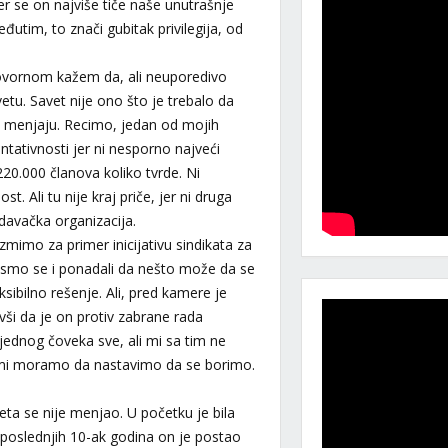
r se on najviše tiče naše unutrašnje
đutim, to znači gubitak privilegija, od
ovornom kažem da, ali neuporedivo
u. Savet nije ono što je trebalo da
a menjaju. Recimo, jedan od mojih
ntativnosti jer ni nesporno najveći
0.000 članova koliko tvrde. Ni
Ali tu nije kraj priče, jer ni druga
davačka organizacija.
mimo za primer inicijativu sindikata za
 smo se i ponadali da nešto može da se
ibilno rešenje. Ali, pred kamere je
vši da je on protiv zabrane rada
 jednog čoveka sve, ali mi sa tim ne
u mi moramo da nastavimo da se borimo.
a se nije menjao. U početku je bila
 poslednjih 10-ak godina on je postao