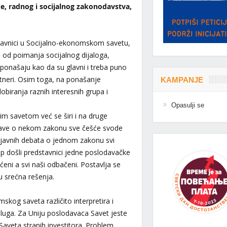
ke, radnog i socijalnog zakonodavstva,
avnici u Socijalno-ekonomskom savetu,
 od poimanja socijalnog dijaloga,
i ponašaju kao da su glavni i treba puno
tneri. Osim toga, na ponašanje
KAMPANJE
 lobiranja raznih interesnih grupa i
Opasulji se
m savetom već se širi i na druge
prave o nekom zakonu sve češće svode
 javnih debata o jednom zakonu svi
kup došli predstavnici jedne poslodavačke
ćeni a svi naši odbačeni. Postavlja se
u srećna rešenja.
mskog saveta različito interpretira i
oluga. Za Uniju poslodavaca Savet jeste
 Saveta stranih investitora. Problem