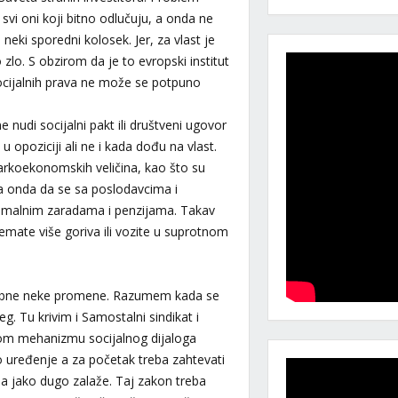
vi oni koji bitno odlučuju, a onda ne
eki sporedni kolosek. Jer, za vlast je
 zlo. S obzirom da je to evropski institut
cijalnih prava ne može se potpuno
nudi socijalni pakt ili društveni ugovor
 opoziciji ali ne i kada dođu na vlast.
koekonomskih veličina, kao što su
, a onda da se sa poslodavcima i
nimalnim zaradama i penzijama. Takav
nemate više goriva ili vozite u suprotnom
trebne neke promene. Razumem kada se
eg. Tu krivim i Samostalni sindikat i
nom mehanizmu socijalnog dijaloga
uređenje a za početak treba zahtevati
ja jako dugo zalaže. Taj zakon treba