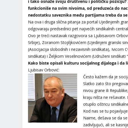
i tako osnaže svoju društvenu i političku poziciju? 
funkcioniše na svim nivoima, od preduzeća do naci
nedostatku saveznika među partijama treba da se r
Na ova i druga slična pitanja za portal Ujedinjenih gra
odgovaraju predsednici pet najvećih sindikalnih centrala
Ovo je treći nastavak razgovora sa Ljubisavom Orbov
Srbije), Zoranom Stojiljkovićem (Ujedinjeni granski si
(Asocijacija slobodnih i nezavisnih sindikata), Ivicom
sindikata) i Željkom Veselinovićem (Udruženi sindikati “
Kako biste opisali kulturu socijalnog dijaloga i da l
Ljubisav Orbović:
Često kažem da je socijal
Slatko zato što pregovar
nivou grane ili Republik
kraju ništa ne rešavate.
otupilo oštricu sindikaln
Kod nas se tu pojavljuj
Naime, dešava se da se
zadivljujući, ali se kasn