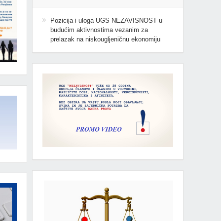
Pozicija i uloga UGS NEZAVISNOST u
budućim aktivnostima vezanim za
prelazak na niskougljeničnu ekonomiju