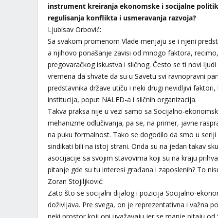
instrument
kreiranja ekonomske i socijalne politi
regulisanja konflikta i usmeravanja razvoja?
Ljubisav Orbović:
Sa svakom promenom Vlade menjaju se i njeni predst
a njihovo ponašanje zavisi od mnogo faktora, recimo,
pregovaračkog iskustva i sličnog. Često se ti novi ljud
vremena da shvate da su u Savetu svi ravnopravni par
predstavnika države utiču i neki drugi nevidljivi faktori,
institucija, poput NALED-a i sličnih organizacija.
Takva praksa nije u vezi samo sa Socijalno-ekonomski
mehanizme odlučivanja, pa se, na primer, javne ras
na puku formalnost. Tako se dogodilo da smo u seriji
sindikati bili na istoj strani. Onda su na jedan takav s
asocijacije sa svojim stavovima koji su na kraju prihva
pitanje gde su tu interesi građana i zaposlenih? To nis
Zoran Stojiljković:
Zato što se socijalni dijalog i pozicija Socijalno-ekono
doživljava. Pre svega, on je reprezentativna i važna p
neki prostor koji oni uvažavaju jer se manje pitaju od