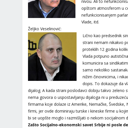
nivou. Ali to nefunkcioni
opštom atmosferom u ce
nefunkcionisanjem parlam
Vlade, itd.
Željko Veselinović:
Lično kao predsednik sin
strani nemam nikakvo po
proteklih 12 godina kolik
Vlada potpuno autistična,
komunicira sa sindikatim
samo nekoliko sastanaka
nižim činovnicima, i nik
dopis. To dokazuje da vl
dijalog. A kada strani poslodavci dobiju takvo zeleno
nema govora o uspostavljanju dijaloga ni u preduzeću.
firmama koje dolaze iz Amerike, Nemačke, Švedske, N
firmi, jer ovde dominiraju turske i kineske firme u ko
bi se uopšte moglo i razmišljati o nekom socijalnom
Zašto Socijalno-ekonomski savet Srbije ni posle de