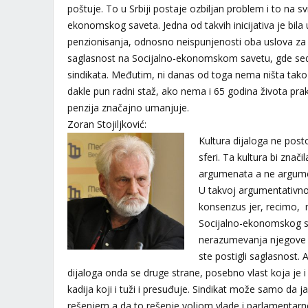
poštuje. To u Srbiji postaje ozbiljan problem i to na 
ekonomskog saveta. Jedna od takvih inicijativa je bil
penzionisanja, odnosno neispunjenosti oba uslova za p
saglasnost na Socijalno-ekonomskom savetu, gde sede
sindikata. Međutim, ni danas od toga nema ništa tako d
dakle pun radni staž, ako nema i 65 godina života pr
penzija značajno umanjuje.
Zoran Stojiljković:
Kultura dijaloga ne posto
sferi. Ta kultura bi znač
argumenata a ne argumen
U takvoj argumentativno
konsenzus jer, recimo, 
Socijalno-ekonomskog s
nerazumevanja njegove 
ste postigli saglasnost. 
dijaloga onda se druge strane, posebno vlast koja je 
kadija koji i tuži i presuđuje. Sindikat može samo da 
rešenjem a da to rešenje voljom vlade i parlamentarn