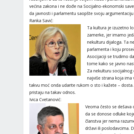
većina zakona i ne dođe na Socijalno-ekonomski save
da javnosti i parlamentu saopšte svoju argumentaciju i
Ranka Savić:
Ta kultura je izuzetno
zamerke, jer imamo jed
nekulturu dijaloga. Ta ne
parlamenta i koju prose
Asocijaciji se trudimo d
tome kako se javno nast
Za nekulturu socijalnog d
najviše strana koja ima 
takvu moć onda udarite rukom o sto i kažete – dosta
pristaju na takav odnos.
Ivica Cvetanović:
Veoma često se dešava da
da se donose odluke koje 
članstva jer nema razume
državi ili poslodavcima. 