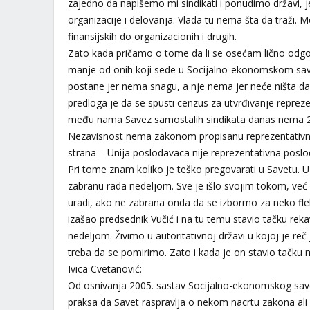
zajedno da napišemo mi sindikati i ponudimo državi, je
organizacije i delovanja. Vlada tu nema šta da traži. Me
finansijskih do organizacionih i drugih.
Zato kada pričamo o tome da li se osećam lično odg
manje od onih koji sede u Socijalno-ekonomskom savet
postane jer nema snagu, a nje nema jer neće ništa d
predloga je da se spusti cenzus za utvrđivanje repreze
među nama Savez samostalih sindikata danas nema 22
Nezavisnost nema zakonom propisanu reprezentativnost. 
strana – Unija poslodavaca nije reprezentativna poslo
Pri tome znam koliko je teško pregovarati u Savetu. Uz
zabranu rada nedeljom. Sve je išlo svojim tokom, već
uradi, ako ne zabrana onda da se izbormo za neko fleks
izašao predsednik Vučić i na tu temu stavio tačku reka
nedeljom. Živimo u autoritativnoj državi u kojoj je reč
treba da se pomirimo. Zato i kada je on stavio tačk
Ivica Cvetanović:
Od osnivanja 2005. sastav Socijalno-ekonomskog savet
praksa da Savet raspravlja o nekom nacrtu zakona ali