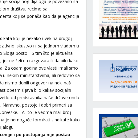
sanje socijalnog dijaloga je povezano sa
lom društvu, recimo sa
enta koji se ponaša kao da je agencija
dikata koji je nekako uvek na drugoj
zitivno iskustvo ni sa jednom vladom u
o Sloga postoji. S tim što je aktuelna
 jer ne želi da razgovara ili da bilo kako
a. Za osam godina ove vlasti imali smo
 u nekim ministarstvima, ali redovno sa
ada nismo dobili odgovor na neki naš
ast obesmišljava bilo kakav socijalni
 svetlo od predstavnika naše države onda
 Naravno, postoje i dobri primeri sa
orveške… Ali to je veoma mali broj
jima je nemoguće formirati sindikate kako
 dijalogu.
cenije i po postojanja nije postao