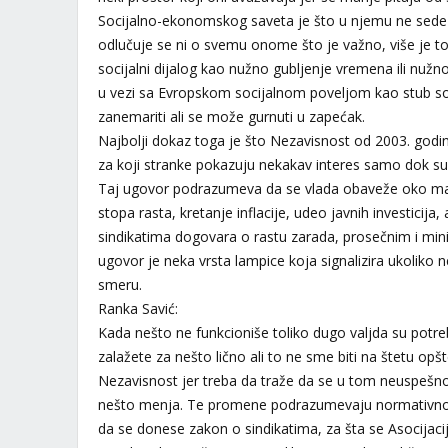
Socijalno-ekonomskog saveta je što u njemu ne sede s
odlučuje se ni o svemu onome što je važno, više je to n
socijalni dijalog kao nužno gubljenje vremena ili nužno
u vezi sa Evropskom socijalnom poveljom kao stub so
zanemariti ali se može gurnuti u zapećak.
Najbolji dokaz toga je što Nezavisnost od 2003. godine 
za koji stranke pokazuju nekakav interes samo dok su u
Taj ugovor podrazumeva da se vlada obaveže oko mar
stopa rasta, kretanje inflacije, udeo javnih investicija
sindikatima dogovara o rastu zarada, prosečnim i mi
ugovor je neka vrsta lampice koja signalizira ukoliko 
smeru.
Ranka Savić:
Kada nešto ne funkcioniše toliko dugo valjda su po
zalažete za nešto lično ali to ne sme biti na štetu opšt
Nezavisnost jer treba da traže da se u tom neuspeš
nešto menja. Te promene podrazumevaju normativno 
da se donese zakon o sindikatima, za šta se Asocijaci