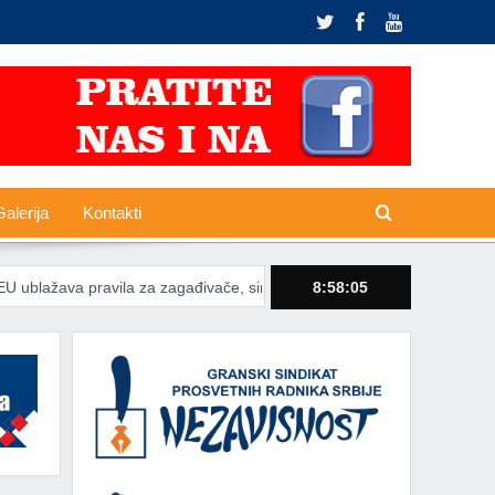
alerija
Kontakti
pravila za zagađivače, sindikati poručuju da tranzicija ne sme gasiti r
8:58:06