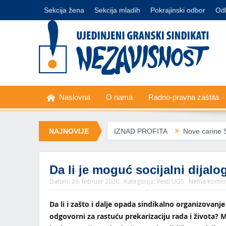
Sekcija žena
Sekcija mladih
Pokrajinski odbor
Od
Naslovna
O nama
Radno-pravna zaštita
APEL – ZDRAVLJE IZNAD PROFITA
NAJNOVIJE
Nove carine SAD: Evropski
Da li je moguć socijalni dijalo
Datum:
26. februar 2020
Kategorija:
Vesti UGS
Nema komen
Da li i zašto i dalje opada sindikalno organizovanje 
odgovorni za rastuću prekarizaciju rada i života? Mo