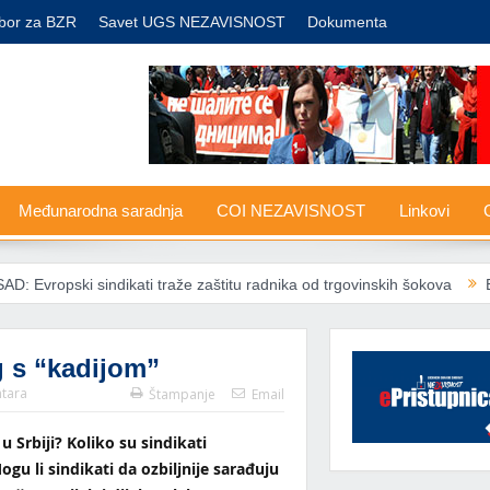
bor za BZR
Savet UGS NEZAVISNOST
Dokumenta
Međunarodna saradnja
COI NEZAVISNOST
Linkovi
G
 sindikati traže zaštitu radnika od trgovinskih šokova
EU ublažava 
g s “kadijom”
tara
Štampanje
Email
u Srbiji? Koliko su sindikati
gu li sindikati da ozbiljnije sarađuju