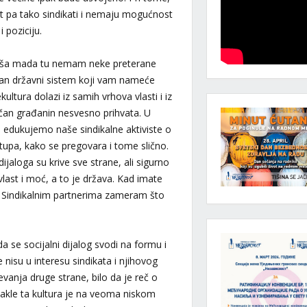
t pa tako sindikati i nemaju mogućnost
 poziciju.
 loša mada tu nemam neke preterane
an državni sistem koji vam nameće
kultura dolazi iz samih vrhova vlasti i iz
čan građanin nesvesno prihvata. U
a edukujemo naše sindikalne aktiviste o
upa, kako se pregovara i tome slično.
ijaloga su krive sve strane, ali sigurno
vlast i moć, a to je država. Kad imate
. Sindikalnim partnerima zameram što
 se socijalni dijalog svodi na formu i
nisu u interesu sindikata i njihovog
vanja druge strane, bilo da je reč o
Dakle ta kultura je na veoma niskom