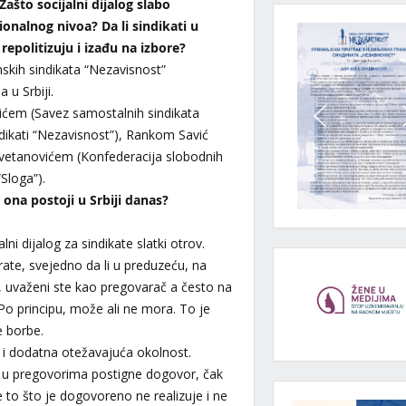
Zašto socijalni dijalog slabo
onalnog nivoa? Da li sindikati u
epolitizuju i izađu na izbore?
nskih sindikata “Nezavisnost”
 u Srbiji.
ićem (Savez samostalnih sindikata
ndikati “Nezavisnost”), Rankom Savić
 Cvetanovićem (Konfederacija slobodnih
Sloga”).
i ona postoji u Srbiji danas?
ni dijalog za sindikate slatki otrov.
ate, svejedno da li u preduzeću, na
e, uvaženi ste kao pregovarač a često na
 Po principu, može ali ne mora. To je
e borbe.
e i dodatna otežavajuća okolnost.
 u pregovorima postigne dogovor, čak
ije to što je dogovoreno ne realizuje i ne