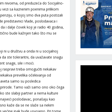
svim nivoima, od preduzeća do Socijalno-
a u vezi sa kaznenim poenima prilikom
enziju, o kojoj smo dva puta postizali
 predstavnici Vlade, poslodavaca i
a i dalje čovek koji je radio 40 godina,
aktično bude kažnjen tako što mu se
ji ni u društvu a onda ni u socijalnoj
ila da ste tolerantni, da uvažavate snagu
t snage, sile i moći.
j raspravi treba omogućiti nekakav
nekakva prevelika očekivanja od
aveta samo su posledica
prirode. Tamo važi samo ono oko čega
Ako ste slabiji partner a nema kulture
i najveći poslodavac, ponašaju kao
jasno kaže da se ne slaže sa nekim
e većine ipak bude usvojeno. Pri tome,