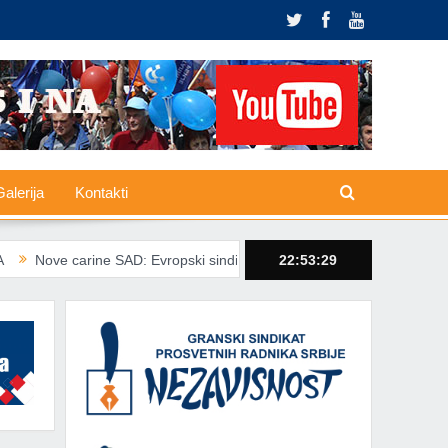
alerija
Kontakti
ine SAD: Evropski sindikati traže zaštitu radnika od trgovinskih šokova
22:53:30