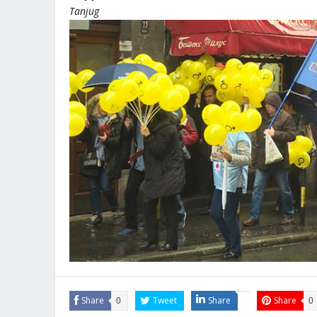
Tanjug
Share
Tweet
Share
Share
0
0