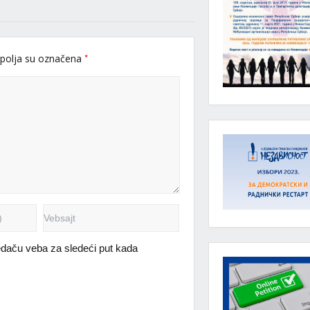
*
polja su označena
daču veba za sledeći put kada