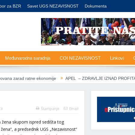
bor za BZR
Savet UGS NEZAVISNOST
Dokumenta
Međunarodna saradnja
COI NEZAVISNOST
Linkovi
G
ratne ekonomije
APEL – ZDRAVLJE IZNAD PROFITA
Nove car
ra
Štampanje
Email
n žena skupom ispred sedišta tog
 žena“, a predsednik UGS „Nezavisnost“