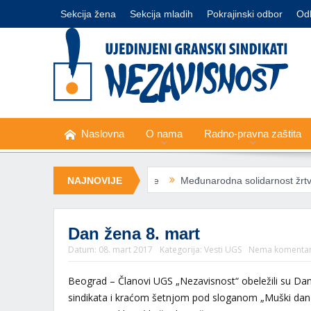
Sekcija žena
Sekcija mladih
Pokrajinski odbor
Od
Naslovna
O nama
Radno-pravna zaštita
o isključivanje struje
NAJNOVIJE
Međunarodna solidarnost žrtvovana zarad 
Dan žena 8. mart
Datum:
08. mart 2017
Kategorija:
Vesti UGS
Nema komenta
Beograd – Članovi UGS „Nezavisnost“ obeležili su Da
sindikata i kraćom šetnjom pod sloganom „Muški dan