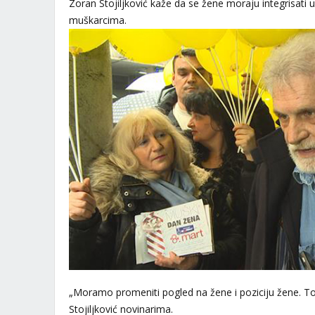
Zoran Stojiljković kaže da se žene moraju integrisati 
muškarcima.
„Moramo promeniti pogled na žene i poziciju žene. To
Stojiljković novinarima.