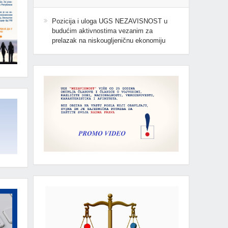
Pozicija i uloga UGS NEZAVISNOST u
budućim aktivnostima vezanim za
prelazak na niskougljeničnu ekonomiju