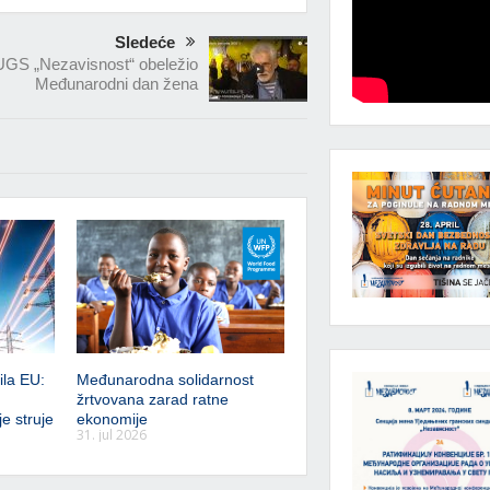
Sledeće
UGS „Nezavisnost“ obeležio
Međunarodni dan žena
ila EU:
Međunarodna solidarnost
žrtvovana zarad ratne
e struje
ekonomije
31. jul 2026