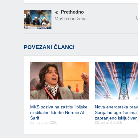
Prethodno
Muški dan žena
POVEZANI ČLANCI
MKS poziva na zaštitu libijske
Nova energetska prav
sindikalne liderke Nermin Al-
Socijalno ugroženima
Šarif
zabranjeno isključivanj
05. avgust 2026
03. avgust 2026