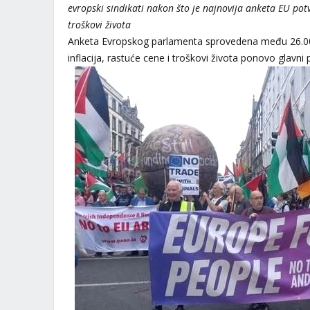
evropski sindikati nakon što je najnovija anketa EU potv
troškovi života
Anketa Evropskog parlamenta sprovedena među 26.000
inflacija, rastuće cene i troškovi života ponovo glavni 