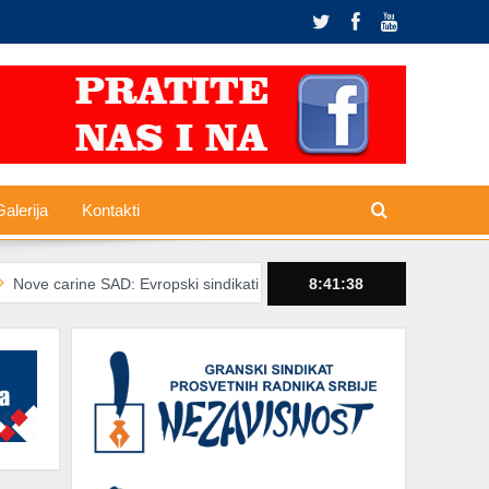
alerija
Kontakti
SAD: Evropski sindikati traže zaštitu radnika od trgovinskih šokova
8:41:39