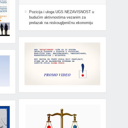
Pozicija i uloga UGS NEZAVISNOST u
budućim aktivnostima vezanim za
prelazak na niskougljeničnu ekonomiju