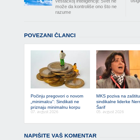
osig
veštačkoj inteligenciji: Svet ne
može da kontroliše ono što ne
razume
POVEZANI ČLANCI
Počinju pregovori o novom
MKS poziva na zaštitu 
„minimalcu“: Sindikati ne
sindikalne liderke Ner
priznaju minimalnu korpu
Šarif
07. avgust 2026
05. avgust 2026
NAPIŠITE VAŠ KOMENTAR