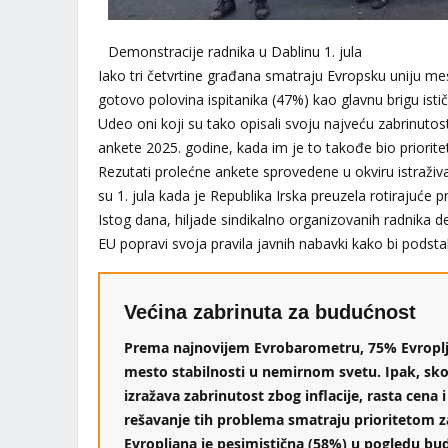
Demonstracije radnika u Dablinu 1. jula
Iako tri četvrtine građana smatraju Evropsku uniju m
gotovo polovina ispitanika (47%) kao glavnu brigu ističe
Udeo oni koji su tako opisali svoju najveću zabrinuto
ankete 2025. godine, kada im je to takođe bio priorit
Rezutati prolećne ankete sprovedene u okviru istraži
su 1. jula kada je Republika Irska preuzela rotirajuće
Istog dana, hiljade sindikalno organizovanih radnika d
EU popravi svoja pravila javnih nabavki kako bi podstak
Većina zabrinuta za budućnost
Prema najnovijem Evrobarometru, 75% Evroplj
mesto stabilnosti u nemirnom svetu. Ipak, sko
izražava zabrinutost zbog inflacije, rasta cena i
rešavanje tih problema smatraju prioritetom z
Evropljana je pesimistična (58%) u pogledu bud