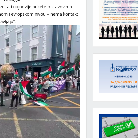
zultati najnovije ankete o stavovima
alnom i evropskom nivou – nema kontakt
vljaju”.