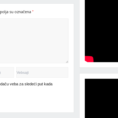
*
polja su označena
daču veba za sledeći put kada