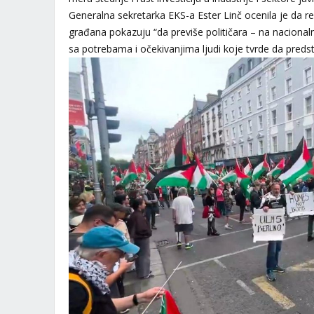
Generalna sekretarka EKS-a Ester Linč ocenila je da re
građana pokazuju “da previše političara – na nacion
sa potrebama i očekivanjima ljudi koje tvrde da predsta