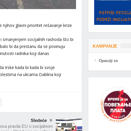
njihov glavni prioritet rešavanje krize
m i smanjenjem socijalnih rashoda što bi
KAMPANJE
ebalo bi da prestanu da se povinuju
nutosti radnika koji danas
Opasulji se
a Irske kada bi kada bi svoje
otestima na ulicama Dablina koji
Sledeće
ova pravila EU o socijalnom