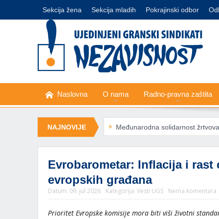
Sekcija žena
Sekcija mladih
Pokrajinski odbor
Od
Naslovna
O nama
Radno-pravna zaštita
sključivanje struje
NAJNOVIJE
Međunarodna solidarnost žrtvovana zarad ratn
Evrobarometar: Inflacija i rast
evropskih građana
Datum:
09. jul 2026
Kategorija:
Vesti UGS
Nema komentara
Prioritet Evropske komisije mora biti viši životni standar