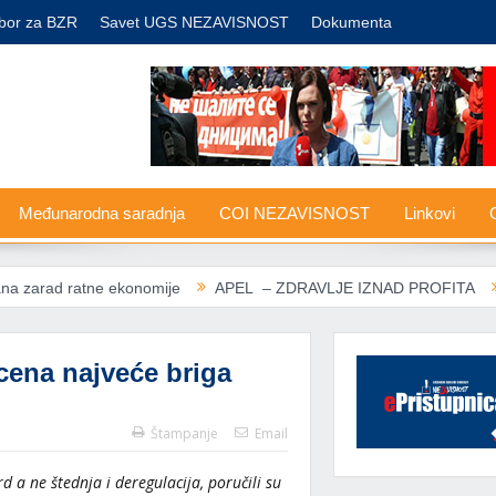
bor za BZR
Savet UGS NEZAVISNOST
Dokumenta
Međunarodna saradnja
COI NEZAVISNOST
Linkovi
G
e ekonomije
APEL – ZDRAVLJE IZNAD PROFITA
Nove carine 
 cena najveće briga
Štampanje
Email
d a ne štednja i deregulacija, poručili su