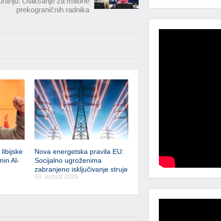
uranju: Olakšanje za milione
prekograničnih radnika
libijske
Nova energetska pravila EU:
min Al-
Socijalno ugroženima
zabranjeno isključivanje struje
03. avgust 2026