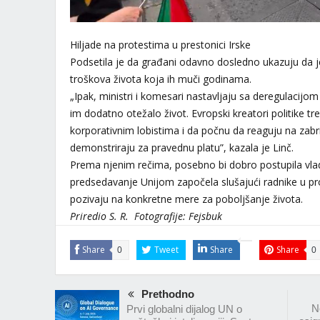
Hiljade na protestima u prestonici Irske
Podsetila je da građani odavno dosledno ukazuju da je 
troškova života koja ih muči godinama.
„Ipak, ministri i komesari nastavljaju sa deregulacijo
im dodatno otežalo život. Evropski kreatori politike tr
korporativnim lobistima i da počnu da reaguju na zabri
demonstriraju za pravednu platu”, kazala je Linč.
Prema njenim rečima, posebno bi dobro postupila vlad
predsedavanje Unijom započela slušajući radnike u pr
pozivaju na konkretne mere za poboljšanje života.
Priredio S. R. Fotografije: Fejsbuk
Share
Tweet
Share
Share
0
0
Prethodno
N
Prvi globalni dijalog UN o