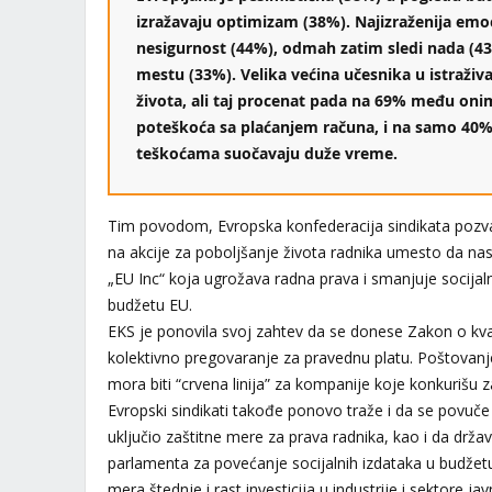
izražavaju optimizam (38%). Najizraženija emo
nesigurnost (44%), odmah zatim sledi nada (43
mestu (33%). Velika većina učesnika u istraživ
života, ali taj procenat pada na 69% među on
poteškoća sa plaćanjem računa, i na samo 40%
teškoćama suočavaju duže vreme.
Tim povodom, Evropska konfederacija sindikata pozvala
na akcije za poboljšanje života radnika umesto da nast
„EU Inc“ koja ugrožava radna prava i smanjuje soci
budžetu EU.
EKS je ponovila svoj zahtev da se donese Zakon o kv
kolektivno pregovaranje za pravednu platu. Poštovanj
mora biti “crvena linija” za kompanije koje konkurišu 
Evropski sindikati takođe ponovo traže i da se povuče 
uključio zaštitne mere za prava radnika, kao i da drža
parlamenta za povećanje socijalnih izdataka u budžet
mera štednje i rast investicija u industrije i sektore jav