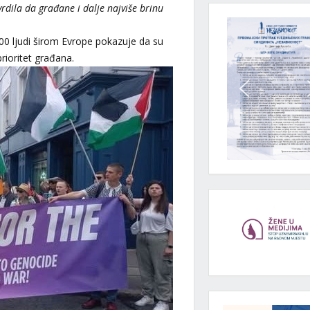
rdila da građane i dalje najviše brinu
 ljudi širom Evrope pokazuje da su
prioritet građana.