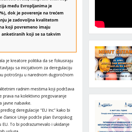
cija među Evropljanima je
%), dok je poverenje na trećem
anju je zadovoljna kvalitetom
ima koji povremeno imaju
 anketiranih koji se sa takvim
 je kreatore politika da se fokusiraju
avljaju sa inicijativom za deregulaciju
jalnu potrošnju u narednom dugoročnom
alitetnim radnim mestima koji podržava
e prava na kolektivno pregovaranje
za javne nabavke.
predlog deregulacije “EU Inc” kako bi
ve članice Unije podrže plan Evropskog
u EU. To bi podrazumevalo i ukidanje
nih usluga.