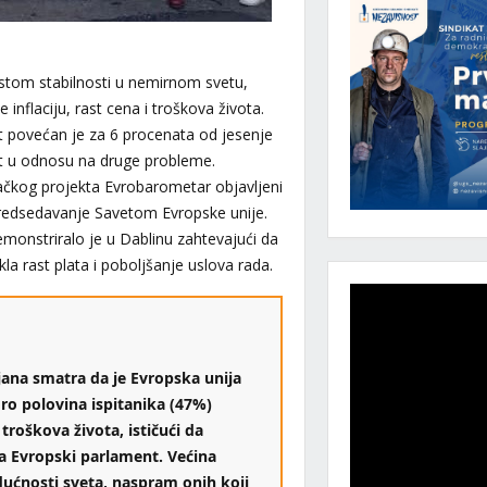
estom stabilnosti u nemirnom svetu,
 inflaciju, rast cena i troškova života.
st povećan je za 6 procenata od jesenje
et u odnosu na druge probleme.
vačkog projekta Evrobarometar objavljeni
 predsedavanje Savetom Evropske unije.
emonstriralo je u Dablinu zahtevajući da
la rast plata i poboljšanje uslova rada.
ana smatra da je Evropska unija
ro polovina ispitanika (47%)
 troškova života, ističući da
a Evropski parlament. Većina
ućnosti sveta, naspram onih koji