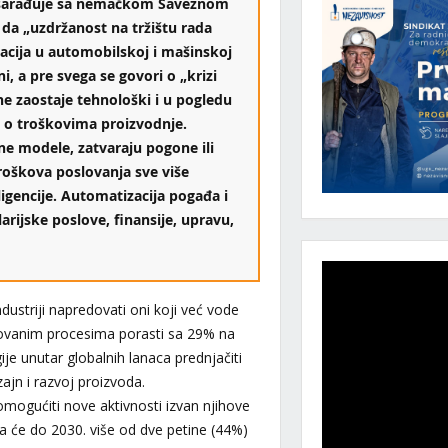
a sarađuje sa nemačkom Saveznom
 da „uzdržanost na tržištu rada
acija u automobilskoj i mašinskoj
i, a pre svega se govori o „krizi
e zaostaje tehnološki i u pogledu
eč o troškovima proizvodnje.
ne modele, zatvaraju pogone ili
roškova poslovanja sve više
ligencije. Automatizacija pogađa i
arijske poslove, finansije, upravu,
ndustriji napredovati oni koji već vode
zovanim procesima porasti sa 29% na
je unutar globalnih lanaca prednjačiti
zajn i razvoj proizvoda.
omogućiti nove aktivnosti izvan njihove
a će do 2030. više od dve petine (44%)