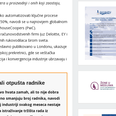
ra u proizvodnji i onih koji zaostaju,
oko automatizovati ključne procese
 50%, navodi se u najnovijem globalnom
erhouseCoopers (PwC).
računovodstvenih firmi (uz Deloitte, EY i
vnih rukovodilaca širom sveta.
 nedavno publikovano u Londonu, ukazuje
jskoj prekretnici, gde se veštačka
ija i konvergencija industrije ubrzavaju i
li otpušta radnike
o hvata zamah, ali to nije dobra
no smanjuju broj radnika, navodi
j industriji svakog meseca nestaje
istraživanje tržišta rada iz