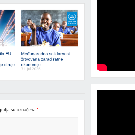
ila EU:
Međunarodna solidarnost
žrtvovana zarad ratne
e struje
ekonomije
31. jul 2026
*
polja su označena