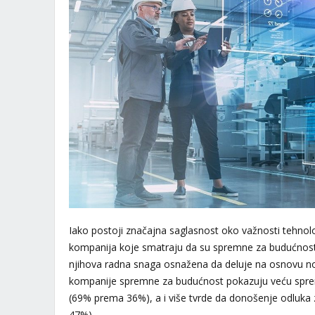
Iako postoji značajna saglasnost oko važnosti tehnolo
kompanija koje smatraju da su spremne za budućnost i
njihova radna snaga osnažena da deluje na osnovu n
kompanije spremne za budućnost pokazuju veću sprem
(69% prema 36%), a i više tvrde da donošenje odluk
47%).