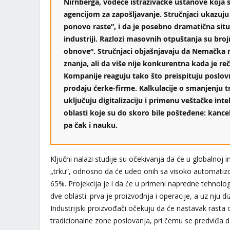
Nirnberga, vodeće istraživačke ustanove koj
agencijom za zapošljavanje. Stručnjaci ukazuju
ponovo raste”, i da je posebno dramatična situ
industriji. Razlozi masovnih otpuštanja su brojn
obnove“. Stručnjaci objašnjavaju da Nemačka n
znanja, ali da više nije konkurentna kada je r
Kompanije reaguju tako što preispituju poslov
prodaju ćerke-firme. Kalkulacije o smanjenju t
uključuju digitalizaciju i primenu veštačke inte
oblasti koje su do skoro bile pošteđene: kancel
pa čak i nauku.
Ključni nalazi studije su očekivanja da će u globalnoj i
„trku“, odnosno da će udeo onih sa visoko automati
65%. Projekcija je i da će u primeni napredne tehnologi
dve oblasti: prva je proizvodnja i operacije, a uz nju di
Industrijski proizvođači očekuju da će nastavak rasta 
tradicionalne zone poslovanja, pri čemu se predviđa d