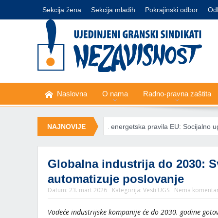
Sekcija žena
Sekcija mladih
Pokrajinski odbor
Od
Naslovna
O nama
Radno-pravna zaštita
in Al-Šarif
NAJNOVIJE
Nova energetska pravila EU: Socijalno ugroženima zabra
Globalna industrija do 2030: 
automatizuje poslovanje
Datum:
23. mart 2026
Kategorija:
Vesti UGS
Nema komenta
Vodeće industrijske kompanije će do 2030. godine gotovo