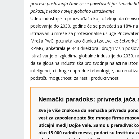
procesa poslovanja čime će se povećavati jaz između lide
pokazuje jedno novije globalno istraživanje
Udeo industrijskih proizvođača koji očekuju da će vis
poslovanja do 2030. godine će se povećati sa 18% na
istraživanju mreže za profesionalne usluge Pricewat
Mreža PwC, poznata kao članica tzv. „velike četvorke“ 
KPMG) anketirala je 443 direktora i drugih viših poslo
Istraživanje o izgledima globalne industrije do 2030.
da se globalna industrijska proizvodnja nalazi na istori
inteligencija i druge napredne tehnologije, automatizac
podstiču mogućnosti za rast i produktivnost.
Nemački paradoks: privreda jača a
Sve je više znakova da nemačka privreda ponov
vest za zaposlene zato što mnoge firme masov
uticajni medij Dojče Vele. Samo u prerađivačko
oko 15.000 radnih mesta, podaci su Instituta za 