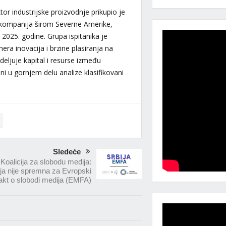
or industrijske proizvodnje prikupio je
a kompanija širom Severne Amerike,
 2025. godine. Grupa ispitanika je
era inovacija i brzine plasiranja na
deljuje kapital i resurse između
rani u gornjem delu analize klasifikovani
Sledeće
Koalicija za slobodu medija:
ija nije spremna za Evropski
akt o slobodi medija (EMFA)