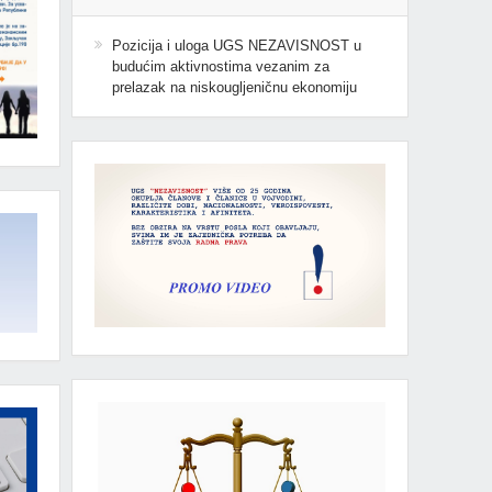
Pozicija i uloga UGS NEZAVISNOST u
budućim aktivnostima vezanim za
prelazak na niskougljeničnu ekonomiju