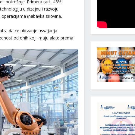
e i potrošnje. Primera radi, 46%
ehnologiju u dizajnu i razvoju
i operacijama (nabavka sirovina,
tra da će ubrzanje usvajanja
ednost od onih koji imaju alate prema