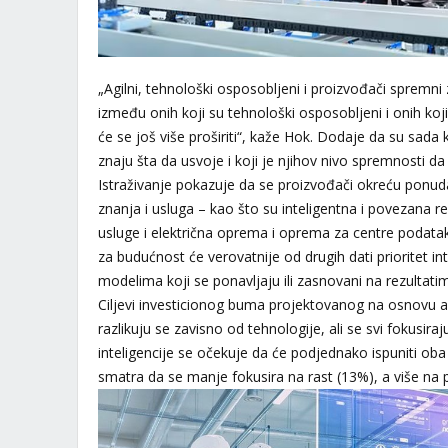
„Agilni, tehnološki osposobljeni i proizvođači spremni
između onih koji su tehnološki osposobljeni i onih koj
će se još više proširiti“, kaže Hok. Dodaje da su sada 
znaju šta da usvoje i koji je njihov nivo spremnosti da
Istraživanje pokazuje da se proizvođači okreću ponud
znanja i usluga – kao što su inteligentna i povezana r
usluge i električna oprema i oprema za centre podatak
za budućnost će verovatnije od drugih dati prioritet i
modelima koji se ponavljaju ili zasnovani na rezultatim
Ciljevi investicionog buma projektovanog na osnovu an
razlikuju se zavisno od tehnologije, ali se svi fokusira
inteligencije se očekuje da će podjednako ispuniti oba 
smatra da se manje fokusira na rast (13%), a više na 