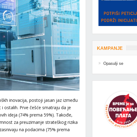
KAMPANJE
Opasulji se
škh inovacija, postoji jasan jaz između
 ostalih. Prve češće smatraju da je
ovih ideja (74% prema 59%). Takođe,
nost za preuzimanje strateškog rizika
a zasnivaju na podacima (75% prema