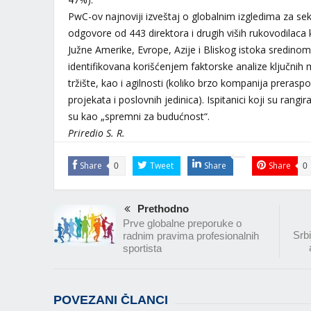
PwC-ov najnoviji izveštaj o globalnim izgledima za sekt
odgovore od 443 direktora i drugih viših rukovodilac
Južne Amerike, Evrope, Azije i Bliskog istoka sredinom
identifikovana korišćenjem faktorske analize ključnih m
tržište, kao i agilnosti (koliko brzo kompanija preraspo
projekata i poslovnih jedinica). Ispitanici koji su rangi
su kao „spremni za budućnost“.
Priredio S. R.
Share
Tweet
Share
Share
0
0
Prethodno
Prve globalne preporuke o
Srb
radnim pravima profesionalnih
sportista
POVEZANI ČLANCI