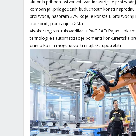
ukupnih prihoda ostvarivati van industrijske proizvodnj
kompanija „prilagođenih budućnosti“ koristi naprednu t
proizvoda, naspram 37% koje je koriste u proizvodnji 
transport, planiranje tržišta…) .
Visokorangirani rukovodilac u PwC SAD Rajan Hok sma
tehnologije i automatizacije pomeriti konkurentska pr
onima koji ih mogu usvojiti i najbrže upotrebiti.