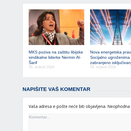
MKS poziva na zaštitu libijske
Nova energetska prav
sindikalne liderke Nermin Al-
Socijalno ugroženima
Šarif
zabranjeno isključivanj
05. avgust 2026
03. avgust 2026
NAPIŠITE VAŠ KOMENTAR
Vaša adresa e-pošte neće biti objavljena.
Neophodna 