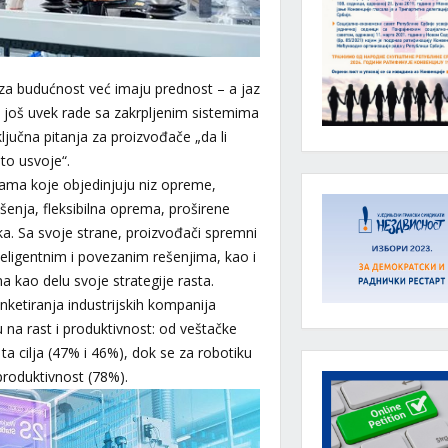
 za budućnost već imaju prednost – a jaz
i još uvek rade sa zakrpljenim sistemima
ključna pitanja za proizvođače „da li
 to usvoje“.
ama koje objedinjuju niz opreme,
ešenja, fleksibilna oprema, proširene
a. Sa svoje strane, proizvođači spremni
nteligentnim i povezanim rešenjima, kao i
a kao delu svoje strategije rasta.
ketiranja industrijskih kompanija
ju na rast i produktivnost: od veštačke
ta cilja (47% i 46%), dok se za robotiku
produktivnost (78%).