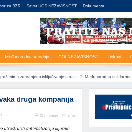
bor za BZR
Savet UGS NEZAVISNOST
Dokumenta
Međunarodna saradnja
COI NEZAVISNOST
Linkovi
G
njeno isključivanje struje
Međunarodna solidarnost žrtvovana zar
Svaka druga kompanija
ra
Štampanje
Email
 utrostručiti automatizaciju ključnih