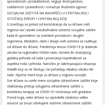
sposobnosti i produktivnost, neguje dostojanstvo,
solidarnost i pravednost i osnažuje društveni ugovor.
SOCIJALNA ZAŠTITA NA RASKRŠĆU U CENTRALNOJ I
ISTOČNOJ EVROPI I CENTRALNOJ AZIJI
U izveštaju se polazi od konstatacije da su države ovih
regiona već razvile sveobuhvatne sisteme socijalne zaštite
kada ih uporedimo sa svetskim prosekom i drugim
regionima. Međutim, obim i dizajn ovih sistema se razlikuje
od države do države. Pandemija virusa
COVID-19
je dubinski
uticala na regionalno tržište rada i dovela do značajnog
gubitka prihoda od rada i povećanja nejednakosti sa
aspekta roda i prihoda. Naročito je zabrinjavajuća situacija
mladih koji se ne školuju, ne pohađaju nikakvu obuku niti
rade. Ključne mere koje su države u regionu usvojile:
Sve države su uvele mere socijalne zdravstvene zaštite koje
olakšavaju pristup uslugama zdravstvene zaštite u
kontekstu terapije za
COVID-19
i testiranja svih građana.
Pored toga, neke države su opredelile relativno velike
resurse za svoje celokupne sisteme zdravstvene zaštite.