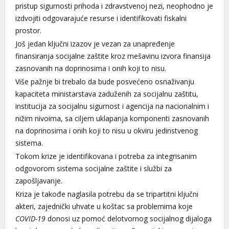
pristup sigurnosti prihoda i zdravstvenoj nezi, neophodno je
izdvojiti odgovarajuće resurse i identifikovati fiskalni
prostor.
Još jedan ključni izazov je vezan za unapređenje
finansiranja socijalne zaštite kroz mešavinu izvora finansija
zasnovanih na doprinosima i onih koji to nisu.
Više pažnje bi trebalo da bude posvećeno osnaživanju
kapaciteta ministarstava zaduženih za socijalnu zaštitu,
institucija za socijalnu sigurnost i agencija na nacionalnim i
nižim nivoima, sa ciljem uklapanja komponenti zasnovanih
na doprinosima i onih koji to nisu u okviru jedinstvenog
sistema.
Tokom krize je identifikovana i potreba za integrisanim
odgovorom sistema socijalne zaštite i službi za
zapošljavanje.
Kriza je takođe naglasila potrebu da se tripartitni ključni
akteri, zajednički uhvate u koštac sa problemima koje
COVID-19
donosi uz pomoć delotvornog socijalnog dijaloga