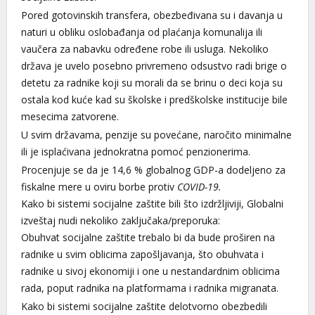
Pored gotovinskih transfera, obezbeđivana su i davanja u
naturi u obliku oslobađanja od plaćanja komunalija ili
vaučera za nabavku određene robe ili usluga. Nekoliko
država je uvelo posebno privremeno odsustvo radi brige o
detetu za radnike koji su morali da se brinu o deci koja su
ostala kod kuće kad su školske i predškolske institucije bile
mesecima zatvorene.
U svim državama, penzije su povećane, naročito minimalne
ili je isplaćivana jednokratna pomoć penzionerima.
Procenjuje se da je 14,6 % globalnog GDP-a dodeljeno za
fiskalne mere u oviru borbe protiv
COVID-19.
Kako bi sistemi socijalne zaštite bili što izdržljiviji, Globalni
izveštaj nudi nekoliko zaključaka/preporuka:
Obuhvat socijalne zaštite trebalo bi da bude proširen na
radnike u svim oblicima zapošljavanja, što obuhvata i
radnike u sivoj ekonomiji i one u nestandardnim oblicima
rada, poput radnika na platformama i radnika migranata.
Kako bi sistemi socijalne zaštite delotvorno obezbedili