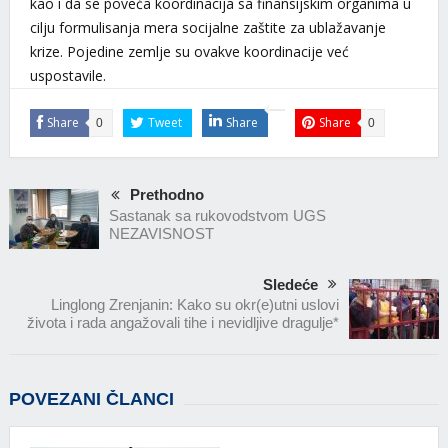
kao i da se poveća koordinacija sa finansijskim organima u
cilju formulisanja mera socijalne zaštite za ublažavanje
krize. Pojedine zemlje su ovakve koordinacije već
uspostavile.
Share
Tweet
Share
Share
0
0
Prethodno
Sastanak sa rukovodstvom UGS
NEZAVISNOST
Sledeće
Linglong Zrenjanin: Kako su okr(e)utni uslovi
života i rada angažovali tihe i nevidljive dragulje*
POVEZANI ČLANCI