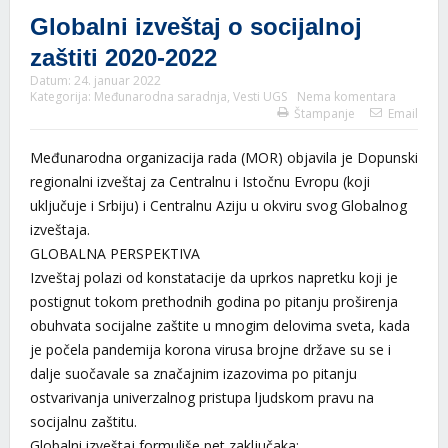
Globalni izveštaj o socijalnoj
zaštiti 2020-2022
Datum:
24. januar 2022
Kategorija:
Međunarodna saradnja
,
Vesti UGS
Nema komentara
Štampanje
Email
Međunarodna organizacija rada (MOR) objavila je Dopunski
regionalni izveštaj za Centralnu i Istočnu Evropu (koji
uključuje i Srbiju) i Centralnu Aziju u okviru svog Globalnog
izveštaja.
GLOBALNA PERSPEKTIVA
Izveštaj polazi od konstatacije da uprkos napretku koji je
postignut tokom prethodnih godina po pitanju proširenja
obuhvata socijalne zaštite u mnogim delovima sveta, kada
je počela pandemija korona virusa brojne države su se i
dalje suočavale sa značajnim izazovima po pitanju
ostvarivanja univerzalnog pristupa ljudskom pravu na
socijalnu zaštitu.
Globalni izveštaj formuliše pet zaključaka: