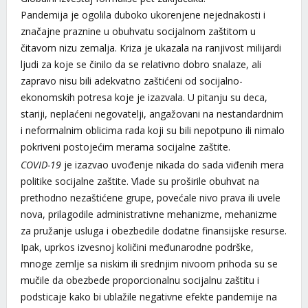
Pandemija je ogolila duboko ukorenjene nejednakosti i
značajne praznine u obuhvatu socijalnom zaštitom u
čitavom nizu zemalja. Kriza je ukazala na ranjivost milijardi
ljudi za koje se činilo da se relativno dobro snalaze, ali
zapravo nisu bili adekvatno zaštićeni od socijalno-
ekonomskih potresa koje je izazvala. U pitanju su deca,
stariji, neplaćeni negovatelji, angažovani na nestandardnim
i neformalnim oblicima rada koji su bili nepotpuno ili nimalo
pokriveni postojećim merama socijalne zaštite.
COVID-19
je izazvao uvođenje nikada do sada viđenih mera
politike socijalne zaštite. Vlade su proširile obuhvat na
prethodno nezaštićene grupe, povećale nivo prava ili uvele
nova, prilagodile administrativne mehanizme, mehanizme
za pružanje usluga i obezbedile dodatne finansijske resurse.
Ipak, uprkos izvesnoj količini međunarodne podrške,
mnoge zemlje sa niskim ili srednjim nivoom prihoda su se
mučile da obezbede proporcionalnu socijalnu zaštitu i
podsticaje kako bi ublažile negativne efekte pandemije na