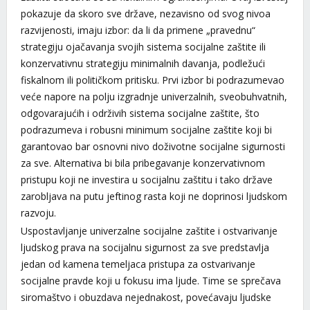
pokazuje da skoro sve države, nezavisno od svog nivoa
razvijenosti, imaju izbor: da li da primene „pravednu“
strategiju ojačavanja svojih sistema socijalne zaštite ili
konzervativnu strategiju minimalnih davanja, podležući
fiskalnom ili političkom pritisku. Prvi izbor bi podrazumevao
veće napore na polju izgradnje univerzalnih, sveobuhvatnih,
odgovarajućih i održivih sistema socijalne zaštite, što
podrazumeva i robusni minimum socijalne zaštite koji bi
garantovao bar osnovni nivo doživotne socijalne sigurnosti
za sve. Alternativa bi bila pribegavanje konzervativnom
pristupu koji ne investira u socijalnu zaštitu i tako države
zarobljava na putu jeftinog rasta koji ne doprinosi ljudskom
razvoju.
Uspostavljanje univerzalne socijalne zaštite i ostvarivanje
ljudskog prava na socijalnu sigurnost za sve predstavlja
jedan od kamena temeljaca pristupa za ostvarivanje
socijalne pravde koji u fokusu ima ljude. Time se sprečava
siromaštvo i obuzdava nejednakost, povećavaju ljudske