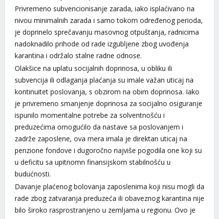
Privremeno subvencionisanje zarada, iako isplaćivano na
nivou minimalnih zarada i samo tokom određenog perioda,
je doprinelo sprečavanju masovnog otpuštanja, radnicima
nadoknadilo prihode od rade izgubljene zbog uvođenja
karantina i održalo stalne radne odnose.
Olakšice na uplatu socijalnih doprinosa, u obliku ili
subvencija ili odlaganja plaćanja su imale važan uticaj na
kontinuitet poslovanja, s obzirom na obim doprinosa. Iako
je privremeno smanjenje doprinosa za socijalno osiguranje
ispunilo momentalne potrebe za solventnošću i
preduzećima omogućilo da nastave sa poslovanjem i
zadrže zaposlene, ova mera imala je direktan uticaj na
penzione fondove i dugoročno najviše pogodila one koji su
u deficitu sa upitnomn finansijskom stabilnošću u
budućnosti.
Davanje plaćenog bolovanja zaposlenima koji nisu mogli da
rade zbog zatvaranja preduzeća ili obaveznog karantina nije
bilo široko rasprostranjeno u zemljama u regionu. Ovo je