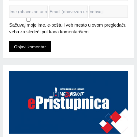
Sačuvaj moje ime, e-poštu i veb mesto u ovom pregledaču
veba za sledeći put kada komentarišem.