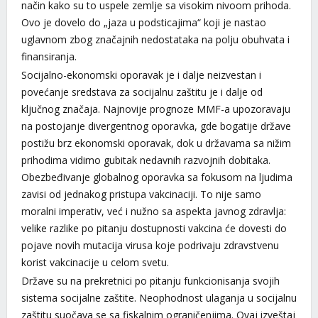
način kako su to uspele zemlje sa visokim nivoom prihoda.
Ovo je dovelo do „jaza u podsticajima“ koji je nastao
uglavnom zbog značajnih nedostataka na polju obuhvata i
finansiranja.
Socijalno-ekonomski oporavak je i dalje neizvestan i
povećanje sredstava za socijalnu zaštitu je i dalje od
ključnog značaja. Najnovije prognoze MMF-a upozoravaju
na postojanje divergentnog oporavka, gde bogatije države
postižu brz ekonomski oporavak, dok u državama sa nižim
prihodima vidimo gubitak nedavnih razvojnih dobitaka.
Obezbeđivanje globalnog oporavka sa fokusom na ljudima
zavisi od jednakog pristupa vakcinaciji. To nije samo
moralni imperativ, već i nužno sa aspekta javnog zdravlja:
velike razlike po pitanju dostupnosti vakcina će dovesti do
pojave novih mutacija virusa koje podrivaju zdravstvenu
korist vakcinacije u celom svetu.
Države su na prekretnici po pitanju funkcionisanja svojih
sistema socijalne zaštite. Neophodnost ulaganja u socijalnu
zaštitu suočava se sa fiskalnim ograničenjima. Ovaj izveštaj