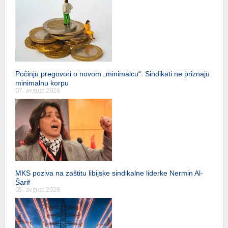
Počinju pregovori o novom „minimalcu“: Sindikati ne priznaju
minimalnu korpu
07. avgust 2026
MKS poziva na zaštitu libijske sindikalne liderke Nermin Al-
Šarif
05. avgust 2026