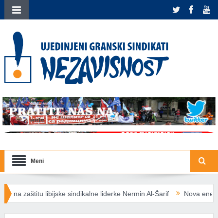
Meni
ke sindikalne liderke Nermin Al-Šarif
Nova energetska pravila EU: So