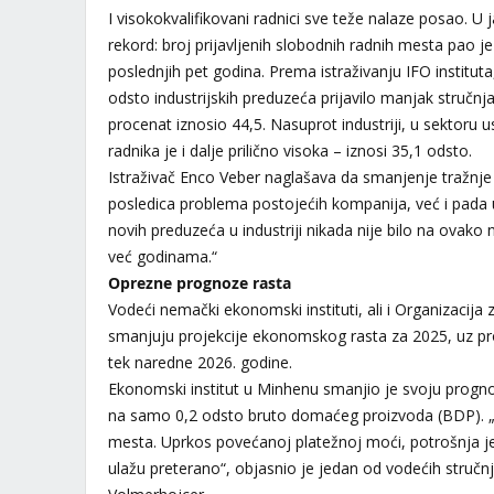
I visokokvalifikovani radnici sve teže nalaze posao. U
rekord: broj prijavljenih slobodnih radnih mesta pao je 
poslednjih pet godina. Prema istraživanju IFO instit
odsto industrijskih preduzeća prijavilo manjak stručnja
procenat iznosio 44,5. Nasuprot industriji, u sektoru u
radnika je i dalje prilično visoka – iznosi 35,1 odsto.
Istraživač Enco Veber naglašava da smanjenje tražnje 
posledica problema postojećih kompanija, već i pada
novih preduzeća u industriji nikada nije bilo na ovako
već godinama.“
Oprezne prognoze rasta
Vodeći nemački ekonomski instituti, ali i Organizacij
smanjuju projekcije ekonomskog rasta za 2025, uz p
tek naredne 2026. godine.
Ekonomski institut u Minhenu smanjio je svoju prog
na samo 0,2 odsto bruto domaćeg proizvoda (BDP). 
mesta. Uprkos povećanoj platežnoj moći, potrošnja je
ulažu preterano“, objasnio je jedan od vodećih struč