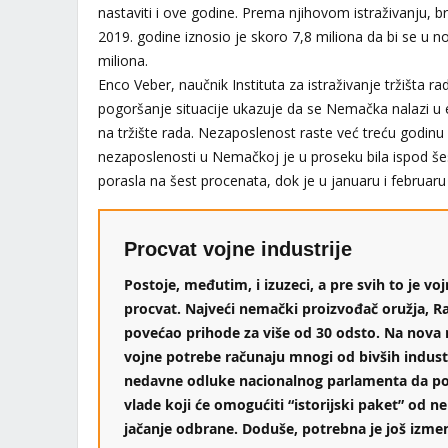
nastaviti i ove godine. Prema njihovom istraživanju, b
2019. godine iznosio je skoro 7,8 miliona da bi se u 
miliona.
Enco Veber, naučnik Instituta za istraživanje tržišta ra
pogoršanje situacije ukazuje da se Nemačka nalazi u 
na tržište rada. Nezaposlenost raste već treću godin
nezaposlenosti u Nemačkoj je u proseku bila ispod šes
porasla na šest procenata, dok je u januaru i februaru
Procvat vojne industrije
Postoje, međutim, i izuzeci, a pre svih to je voj
procvat. Najveći nemački proizvođač oružja, Ra
povećao prihode za više od 30 odsto. Na nova 
vojne potrebe računaju mnogi od bivših indust
nedavne odluke nacionalnog parlamenta da po
vlade koji će omogućiti “istorijski paket” od ne
jačanje odbrane. Doduše, potrebna je još izme