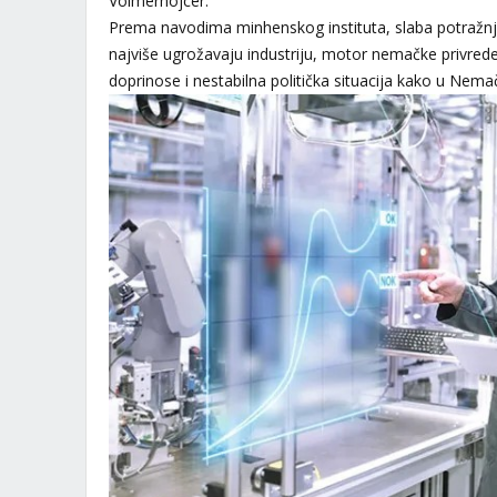
Volmerhojcer.
Prema navodima minhenskog instituta, slaba potražnj
najviše ugrožavaju industriju, motor nemačke privr
doprinose i nestabilna politička situacija kako u Nemač