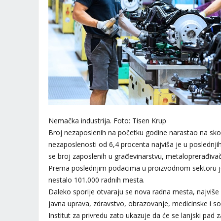
Nemačka industrija. Foto: Tisen Krup
Broj nezaposlenih na početku godine narastao na skor
nezaposlenosti od 6,4 procenta najviša je u poslednji
se broj zaposlenih u građevinarstvu, metaloprerađivačko
Prema poslednjim podacima u proizvodnom sektoru j
nestalo 101.000 radnih mesta.
Daleko sporije otvaraju se nova radna mesta, najviše 
javna uprava, zdravstvo, obrazovanje, medicinske i so
Institut za privredu zato ukazuje da će se lanjski pad 