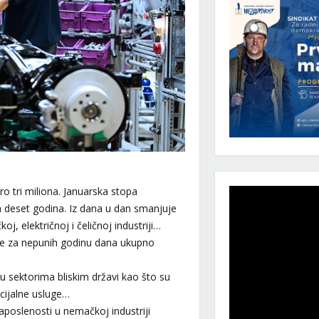
o tri miliona. Januarska stopa
h deset godina. Iz dana u dan smanjuje
j, električnoj i čeličnoj industriji…
e za nepunih godinu dana ukupno
u sektorima bliskim državi kao što su
cijalne usluge…
zaposlenosti u nemačkoj industriji