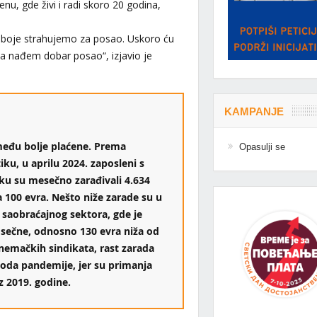
enu, gde živi i radi skoro 20 godina,
a oboje strahujemo za posao. Uskoro ću
da nađem dobar posao“, izjavio je
KAMPANJE
među bolje plaćene. Prema
Opasulji se
u, u aprilu 2024. zaposleni s
 su mesečno zarađivali 4.634
a 100 evra. Nešto niže zarade su u
i saobraćajnog sektora, gde je
osečne, odnosno 130 evra niža od
nemačkih sindikata, rast zarada
ioda pandemije, jer su primanja
z 2019. godine.