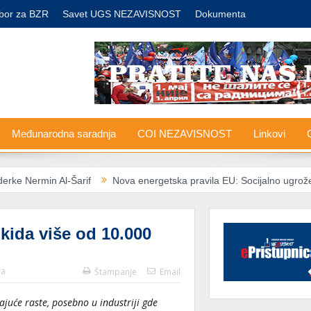
bor za BZR
Savet UGS NEZAVISNOST
Dokumenta
Međunarodna saradnja
COI NEZAVISNOST
Linkovi
G
Šarif
Nova energetska pravila EU: Socijalno ugroženima zabranjeno i
ida više od 10.000
ra
Štampanje
Email
juće raste, posebno u industriji gde