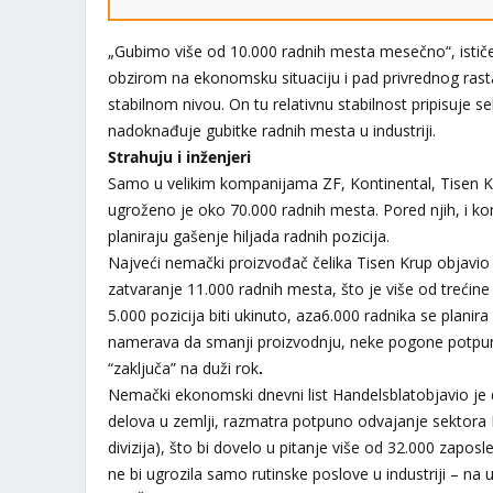
„Gubimo više od 10.000 radnih mesta mesečno“, istič
obzirom na ekonomsku situaciju i pad privrednog rasta,
stabilnom nivou. On tu relativnu stabilnost pripisuje se
nadoknađuje gubitke radnih mesta u industriji.
Strahuju i inženjeri
Samo u velikim kompanijama ZF, Kontinental, Tisen K
ugroženo je oko 70.000 radnih mesta. Pored njih, i ko
planiraju gašenje hiljada radnih pozicija.
Najveći nemački proizvođač čelika Tisen Krup objavio 
zatvaranje 11.000 radnih mesta, što je više od trećin
5.000 pozicija biti ukinuto, aza6.000 radnika se plani
namerava da smanji proizvodnju, neke pogone potpuno
“zaključa” na duži rok
.
Nemački ekonomski dnevni list Handelsblatobjavio je d
delova u zemlji, razmatra potpuno odvajanje sektora 
divizija), što bi dovelo u pitanje više od 32.000 zaposl
ne bi ugrozila samo rutinske poslove u industriji – na u