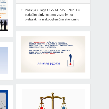
Pozicija i uloga UGS NEZAVISNOST u
budućim aktivnostima vezanim za
prelazak na niskougljeničnu ekonomiju