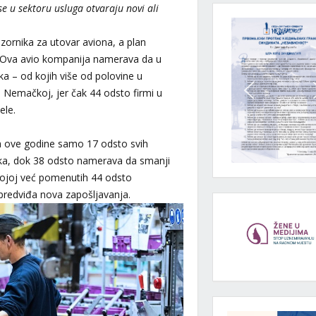
 u sektoru usluga otvaraju novi ali
ornika za utovar aviona, a plan
. Ova avio kompanija namerava da u
ka – od kojih više od polovine u
Nemačkoj, jer čak 44 odsto firmi u
vele.
 da ove godine samo 17 odsto svih
ka, dok 38 odsto namerava da smanji
 kojoj već pomenutih 44 odsto
 predviđa nova zapošljavanja.