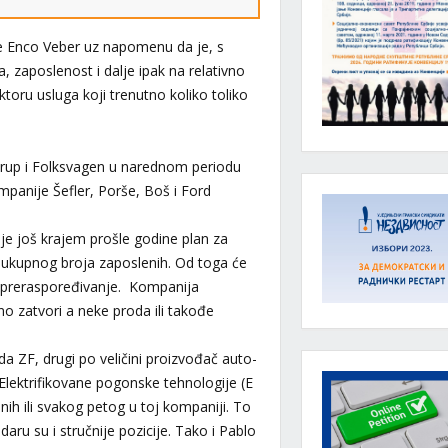
e Enco Veber uz napomenu da je, s
 zaposlenost i dalje ipak na relativno
ktoru usluga koji trenutno koliko toliko
rup i Folksvagen u narednom periodu
mpanije Šefler, Porše, Boš i Ford
je još krajem prošle godine plan za
e ukupnog broja zaposlenih. Od toga će
ra preraspoređivanje. Kompanija
 zatvori a neke proda ili takođe
a ZF, drugi po veličini proizvođač auto-
Elektrifikovane pogonske tehnologije (E
enih ili svakog petog u toj kompaniji. To
daru su i stručnije pozicije. Tako i Pablo