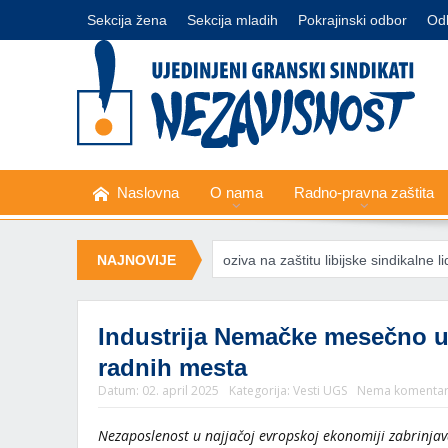
Sekcija žena
Sekcija mladih
Pokrajinski odbor
Od
Naslovna
O nama
Radno-pravna zaštita
u korpu
MKS poziva na zaštitu libijske sindikalne liderke Nermin Al-
NAJNOVIJE
Industrija Nemačke mesečno uk
radnih mesta
Datum:
02. april 2025
Kategorija:
Vesti UGS
Nema komenta
Nezaposlenost u najjačoj evropskoj ekonomiji zabrinjava