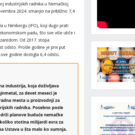
roj industrijskih radnika u Nemačkoj
novembra 2024. smanjio na približno 7,4
da u Nirnbergu (IFO), koji dugo prati
ekonomskom padu, što sve više utiče i
u zaredom. Od 2017. stopa
t odsto. Prošle godine je prvi put
 ove godine dostigla 6,4 odsto.
na industrija, koja doživljava
jnmetal, za devet meseci je
radna mesta u proizvodnji za
rijskih radnika. Posebno posle
drži planove buduće nemačke
koliko stotina milijardi evra za
na Ustava u šta malo ko sumnja.