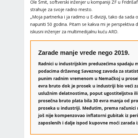
Ole Šmit, softverski inženjer u kompaniji ZF u Fridrišaf
strahuje za svoje radno mesto.
„Moja partnerka i ja radimo u E-diviziji, tako da sad
napuniti 50 godina. Pitam se kakva mi je perspektiva 
iskusni inženjer za multimedijalnu kuću ARD.
Zarade manje vrede nego 2019.
Radnici u industrijskim preduzećima spadaju 
podacima državnog Saveznog zavoda za statistik
punim radnim vremenom u Nemačkoj u proseku
evra bruto dok je prosek u industriji bio veći z
uslužnim delatnostima, poput ugostiteljstva il
prosečna bruto plata bila 30 evra manja od pr
proseka u industriji. Međutim, prema računici 
još nije kompenzovao inflatorni gubitak iz per
zaposlenih i dalje ispod kupovne moći zarada i