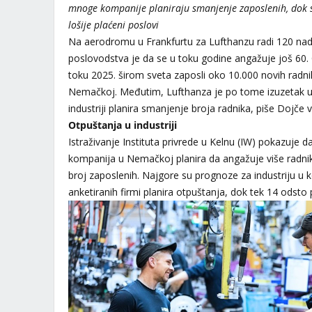
mnoge kompanije planiraju smanjenje zaposlenih, dok se
lošije plaćeni poslovi
Na aerodromu u Frankfurtu za Lufthanzu radi 120 nadz
poslovodstva je da se u toku godine angažuje još 60
toku 2025. širom sveta zaposli oko 10.000 novih radni
Nemačkoj. Međutim, Lufthanza je po tome izuzetak u 
industriji planira smanjenje broja radnika, piše Dojče 
Otpuštanja u industriji
Istraživanje Instituta privrede u Kelnu (IW) pokazuje
kompanija u Nemačkoj planira da angažuje više radni
broj zaposlenih. Najgore su prognoze za industriju u
anketiranih firmi planira otpuštanja, dok tek 14 odsto