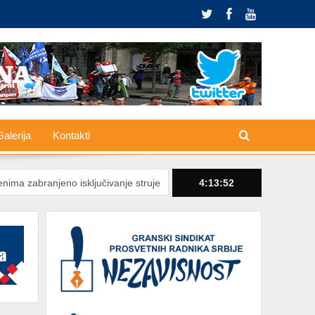
alerija
Kontakti
sključivanje struje
Međunarodna solidarnost žrtvovana zarad rat
4:13:54