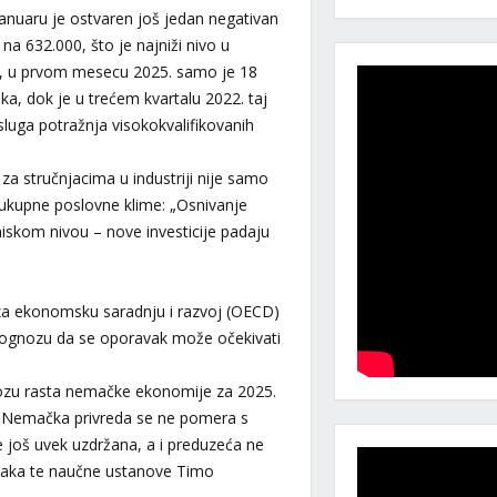
 januaru je ostvaren još jedan negativan
na 632.000, što je najniži nivo u
uta, u prvom mesecu 2025. samo je 18
ka, dok je u trećem kvartalu 2022. taj
sluga potražnja visokokvalifikovanih
za stručnjacima u industriji nije samo
 ukupne poslovne klime: „Osnivanje
 niskom nivou – nove investicije padaju
a za ekonomsku saradnju i razvoj (OECD)
rognozu da se oporavak može očekivati
nozu rasta nemačke ekonomije za 2025.
„Nemačka privreda se ne pomera s
 još uvek uzdržana, a i preduzeća ne
njaka te naučne ustanove Timo