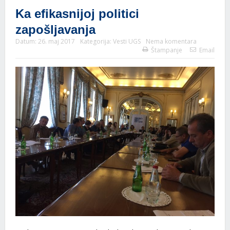
Ka efikasnijoj politici
zapošljavanja
Datum:
26. maj 2017
Kategorija:
Vesti UGS
Nema komentara
Štampanje
Email