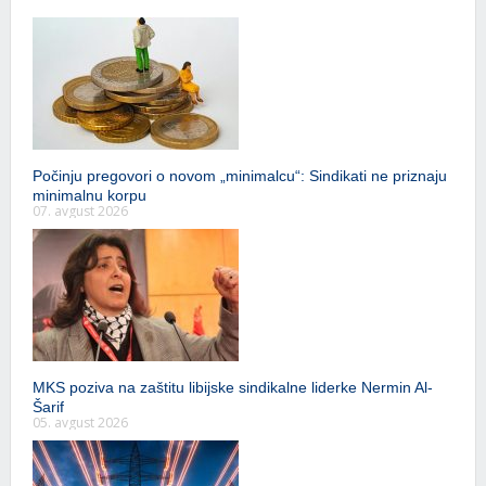
Počinju pregovori o novom „minimalcu“: Sindikati ne priznaju
minimalnu korpu
07. avgust 2026
MKS poziva na zaštitu libijske sindikalne liderke Nermin Al-
Šarif
05. avgust 2026