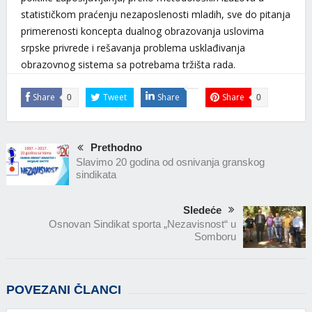
statističkom praćenju nezaposlenosti mladih, sve do pitanja
primerenosti koncepta dualnog obrazovanja uslovima
srpske privrede i rešavanja problema usklađivanja
obrazovnog sistema sa potrebama tržišta rada.
Share
Tweet
Share
Share
0
0
Prethodno
Slavimo 20 godina od osnivanja granskog
sindikata
Sledeće
Osnovan Sindikat sporta „Nezavisnost“ u
Somboru
POVEZANI ČLANCI