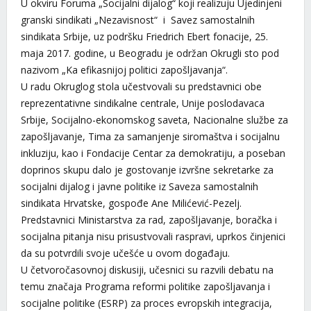
U okviru Foruma „Socijalni dijalog“ koji realizuju Ujedinjeni
granski sindikati „Nezavisnost“ i Savez samostalnih
sindikata Srbije, uz podršku Friedrich Ebert fonacije, 25.
maja 2017. godine, u Beogradu je održan Okrugli sto pod
nazivom „Ka efikasnijoj politici zapošljavanja“.
U radu Okruglog stola učestvovali su predstavnici obe
reprezentativne sindikalne centrale, Unije poslodavaca
Srbije, Socijalno-ekonomskog saveta, Nacionalne službe za
zapošljavanje, Tima za samanjenje siromaštva i socijalnu
inkluziju, kao i Fondacije Centar za demokratiju, a poseban
doprinos skupu dalo je gostovanje izvršne sekretarke za
socijalni dijalog i javne politike iz Saveza samostalnih
sindikata Hrvatske, gospođe Ane Milićević-Pezelj.
Predstavnici Ministarstva za rad, zapošljavanje, boračka i
socijalna pitanja nisu prisustvovali raspravi, uprkos činjenici
da su potvrdili svoje učešće u ovom događaju.
U četvoročasovnoj diskusiji, učesnici su razvili debatu na
temu značaja Programa reformi politike zapošljavanja i
socijalne politike (ESRP) za proces evropskih integracija,