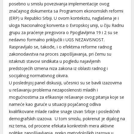
posebno u smislu povezivanja implementacije ovog
značajnog dokumenta sa Programom ekonomskih reformi
(ERP) u Republici Srbiji. U ovom kontekstu, naglašena je i
uloga Nacionalnog konventa o Evropskoj uniji, u čiju Radnu
grupu za praćenje pregovora o Ppoglavljima 19 i 2 su se
nedavno formalno priključili i UGS NEZAVISNOST.
Raspravljalo se, takođe, i o efektima reforme radnog
zakonodavstva na proces zapošljavanja, pri čemu su
istaknuti stavovi sindikata u pogledu najavljenih
predstojećih izmena niza zakona iz oblasti radnog i
socijalnog normativnog okvira.
U poslednjoj panel diskusiji, učesnici su se bavili izazovima
u rešavanju problema nezaposlenosti mladih i
mogućnostima za efikasnije rešavanje ovog pitanja koje se
nameće kao guruće u situaciji pojačanog odliva
kvalifikovane mlade radne snage izvan Srbije i posledičnih
demografskih izazova. U tom smislu, pokrenut je dijalog na
niz tema, od procene efekata konkretnih mera aktivne
politike zapošljavljanja, preko metodoloških izazova u