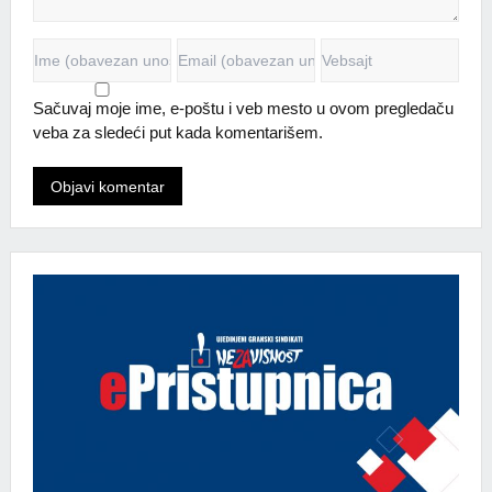
Sačuvaj moje ime, e-poštu i veb mesto u ovom pregledaču
veba za sledeći put kada komentarišem.