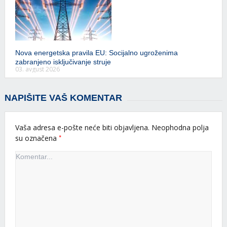
Nova energetska pravila EU: Socijalno ugroženima
zabranjeno isključivanje struje
03. avgust 2026
NAPIŠITE VAŠ KOMENTAR
Vaša adresa e-pošte neće biti objavljena.
Neophodna polja
*
su označena