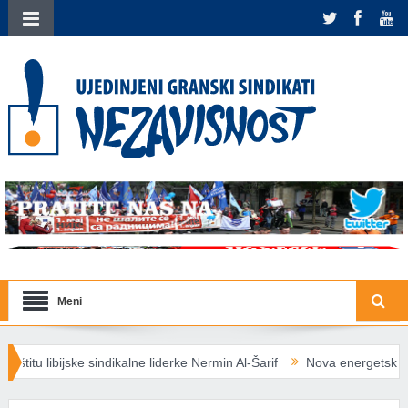
Meni
kalne liderke Nermin Al-Šarif
Nova energetska pravila EU: Socijalno