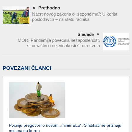
Prethodno
Nacrt novog zakona o „sezoncima”: U korist
poslodavca – na štetu radnika
Sledeće
MOR: Pandemija povećala nezaposlenost,
siromaštvo i nejednakosti širom sveta
POVEZANI ČLANCI
Počinju pregovori o novom „minimalcu“: Sindikati ne priznaju
minimalnu korpu