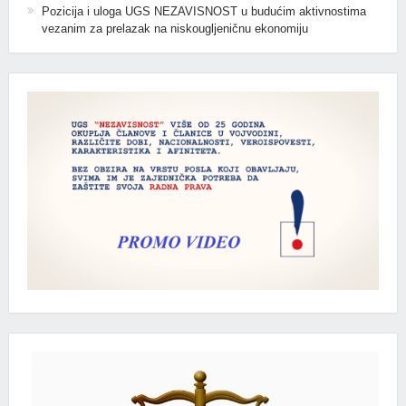
Pozicija i uloga UGS NEZAVISNOST u budućim aktivnostima
vezanim za prelazak na niskougljeničnu ekonomiju