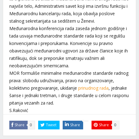
najviše telo, Administrativni savet koji ima izvršnu funkciju i
Međunarodnu kancelariju rada, koja obavlja poslove
stalnog sekretarijata sa sedištem u Ženevi.
Međunarodna konferencija rada zaseda jednom godišnje i
tada usvaja međunarodne standarde rada koji se regulišu
konvencijama i preporukama. Konvencije su pravno
obavezujući međunarodni ugovori za države članice koje ih
ratifikuju, dok se preporuke smatraju važnim ali
neobavezujućim smernicama.
MOR formuliše minimalne međunarodne standarde radnog
prava: slobodu udruživanja, pravo na organizovanje,
kolektivno pregovaranje, ukidanje
prinudnog rada
, jednake
šanse i jednaki tretman, i druge standarde u celom rasponu
pitanja vezanih za rad.
S.Raković
Share
Tweet
Share
Share
0
0