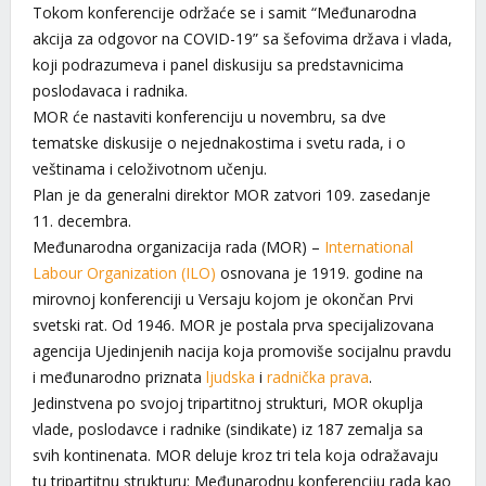
Tokom konferencije održaće se i samit “Međunarodna
akcija za odgovor na COVID-19” sa šefovima država i vlada,
koji podrazumeva i panel diskusiju sa predstavnicima
poslodavaca i radnika.
MOR će nastaviti konferenciju u novembru, sa dve
tematske diskusije o nejednakostima i svetu rada, i o
veštinama i celoživotnom učenju.
Plan je da generalni direktor MOR zatvori 109. zasedanje
11. decembra.
Međunarodna organizacija rada (MOR) –
International
Labour Organization
(ILO)
osnovana je 1919. godine na
mirovnoj konferenciji u Versaju kojom je okončan Prvi
svetski rat. Od 1946. MOR je postala prva specijalizovana
agencija Ujedinjenih nacija koja promoviše socijalnu pravdu
i međunarodno priznata
ljudska
i
radnička prava
.
Jedinstvena po svojoj tripartitnoj strukturi, MOR okuplja
vlade, poslodavce i radnike (sindikate) iz 187 zemalja sa
svih kontinenata. MOR deluje kroz tri tela koja odražavaju
tu tripartitnu strukturu: Međunarodnu konferenciju rada kao