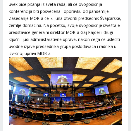
uvek biće pitanja iz sveta rada, ali će ovogodišnja
konferencija biti posvećena i oporavku od pandemije.
Zasedanje MOR-a će 7. juna otvoriti predsednik Švajcarske,
zemlje domaćina. Na početku, svoje dvogodišnje izveštaje
predstaviće generalni direktor MOR-a Gaj Rajder i drugi
ključni ljudi administarativne uprave, nakon čega će uslediti
uvodne izjave predsednika grupa poslodavaca i radnika u
izvršnoj upravi MOR-a.