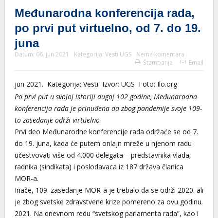
Međunarodna konferencija rada,
po prvi put virtuelno, od 7. do 19.
juna
Datum:
06. jun 2021
Kategorija:
Vesti UGS
Nema komentara
Štampanje
Email
jun 2021. Kategorija: Vesti Izvor: UGS Foto: Ilo.org
Po prvi put u svojoj istoriji dugoj 102 godine, Međunarodna
konferencija rada je prinuđena da zbog pandemije svoje 109-
to zasedanje održi virtuelno
Prvi deo Međunarodne konferencije rada održaće se od 7.
do 19. juna, kada će putem onlajn mreže u njenom radu
učestvovati više od 4.000 delegata – predstavnika vlada,
radnika (sindikata) i poslodavaca iz 187 država članica
MOR-a.
Inače, 109. zasedanje MOR-a je trebalo da se održi 2020. ali
je zbog svetske zdravstvene krize pomereno za ovu godinu.
2021. Na dnevnom redu “svetskog parlamenta rada”, kao i