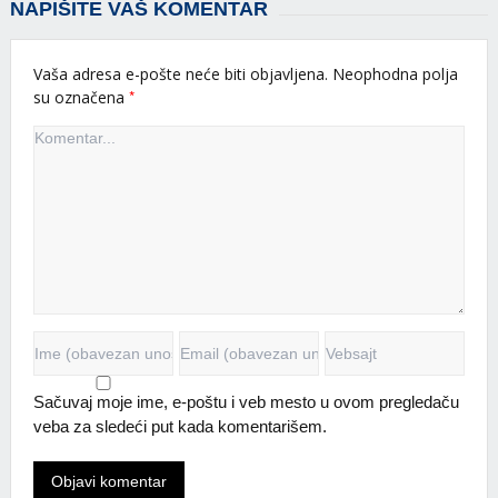
NAPIŠITE VAŠ KOMENTAR
Vaša adresa e-pošte neće biti objavljena.
Neophodna polja
*
su označena
Sačuvaj moje ime, e-poštu i veb mesto u ovom pregledaču
veba za sledeći put kada komentarišem.