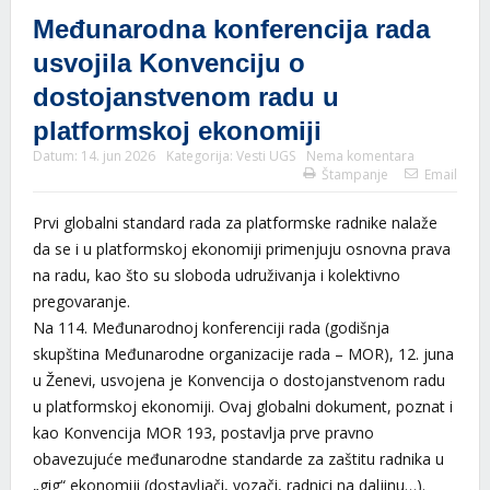
Međunarodna konferencija rada
usvojila Konvenciju o
dostojanstvenom radu u
platformskoj ekonomiji
Datum:
14. jun 2026
Kategorija:
Vesti UGS
Nema komentara
Štampanje
Email
Prvi globalni standard rada za platformske radnike nalaže
da se i u platformskoj ekonomiji primenjuju osnovna prava
na radu, kao što su sloboda udruživanja i kolektivno
pregovaranje.
Na 114. Međunarodnoj konferenciji rada (godišnja
skupština Međunarodne organizacije rada – MOR), 12. juna
u Ženevi, usvojena je Konvencija o dostojanstvenom radu
u platformskoj ekonomiji. Ovaj globalni dokument, poznat i
kao Konvencija MOR 193, postavlja prve pravno
obavezujuće međunarodne standarde za zaštitu radnika u
„gig“ ekonomiji (dostavljači, vozači, radnici na daljinu…).