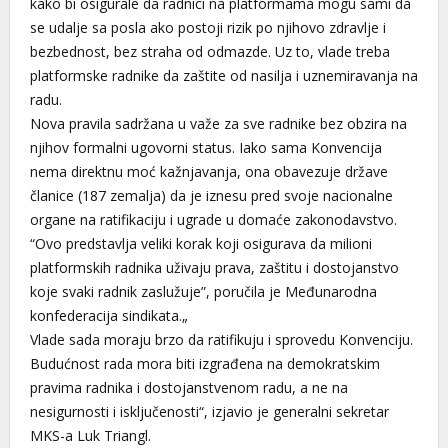
kako bi osigurale da radnici na platformama mogu sami da
se udalje sa posla ako postoji rizik po njihovo zdravlje i
bezbednost, bez straha od odmazde. Uz to, vlade treba
platformske radnike da zaštite od nasilja i uznemiravanja na
radu.
Nova pravila sadržana u važe za sve radnike bez obzira na
njihov formalni ugovorni status. Iako sama Konvencija
nema direktnu moć kažnjavanja, ona obavezuje države
članice (187 zemalja) da je iznesu pred svoje nacionalne
organe na ratifikaciju i ugrade u domaće zakonodavstvo.
“Ovo predstavlja veliki korak koji osigurava da milioni
platformskih radnika uživaju prava, zaštitu i dostojanstvo
koje svaki radnik zaslužuje”, poručila je Međunarodna
konfederacija sindikata.„
Vlade sada moraju brzo da ratifikuju i sprovedu Konvenciju.
Budućnost rada mora biti izgrađena na demokratskim
pravima radnika i dostojanstvenom radu, a ne na
nesigurnosti i isključenosti“, izjavio je generalni sekretar
MKS-a Luk Triangl.