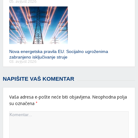
05. avgust 2026
Nova energetska pravila EU: Socijalno ugroženima
zabranjeno isključivanje struje
03. avgust 2026
NAPIŠITE VAŠ KOMENTAR
Vaša adresa e-pošte neće biti objavljena.
Neophodna polja
*
su označena