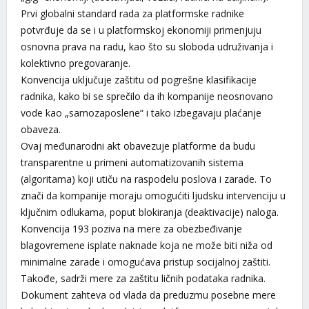
Prvi globalni standard rada za platformske radnike
potvrđuje da se i u platformskoj ekonomiji primenjuju
osnovna prava na radu, kao što su sloboda udruživanja i
kolektivno pregovaranje.
Konvencija uključuje zaštitu od pogrešne klasifikacije
radnika, kako bi se sprečilo da ih kompanije neosnovano
vode kao „samozaposlene“ i tako izbegavaju plaćanje
obaveza.
Ovaj međunarodni akt obavezuje platforme da budu
transparentne u primeni automatizovanih sistema
(algoritama) koji utiču na raspodelu poslova i zarade. To
znači da kompanije moraju omogućiti ljudsku intervenciju u
ključnim odlukama, poput blokiranja (deaktivacije) naloga.
Konvencija 193 poziva na mere za obezbeđivanje
blagovremene isplate naknade koja ne može biti niža od
minimalne zarade i omogućava pristup socijalnoj zaštiti.
Takođe, sadrži mere za zaštitu ličnih podataka radnika.
Dokument zahteva od vlada da preduzmu posebne mere