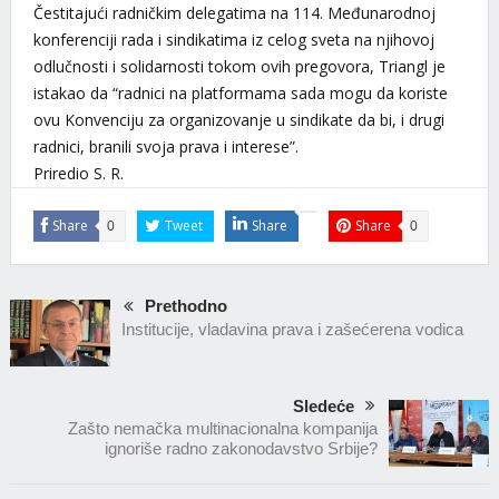
Čestitajući radničkim delegatima na 114. Međunarodnoj
konferenciji rada i sindikatima iz celog sveta na njihovoj
odlučnosti i solidarnosti tokom ovih pregovora, Triangl je
istakao da “radnici na platformama sada mogu da koriste
ovu Konvenciju za organizovanje u sindikate da bi, i drugi
radnici, branili svoja prava i interese”.
Priredio S. R.
Share
Tweet
Share
Share
0
0
Prethodno
Institucije, vladavina prava i zašećerena vodica
Sledeće
Zašto nemačka multinacionalna kompanija
ignoriše radno zakonodavstvo Srbije?