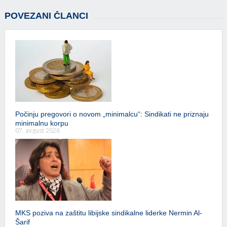
POVEZANI ČLANCI
Počinju pregovori o novom „minimalcu“: Sindikati ne priznaju
minimalnu korpu
07. avgust 2026
MKS poziva na zaštitu libijske sindikalne liderke Nermin Al-
Šarif