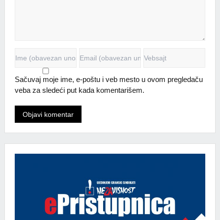
Sačuvaj moje ime, e-poštu i veb mesto u ovom pregledaču
veba za sledeći put kada komentarišem.