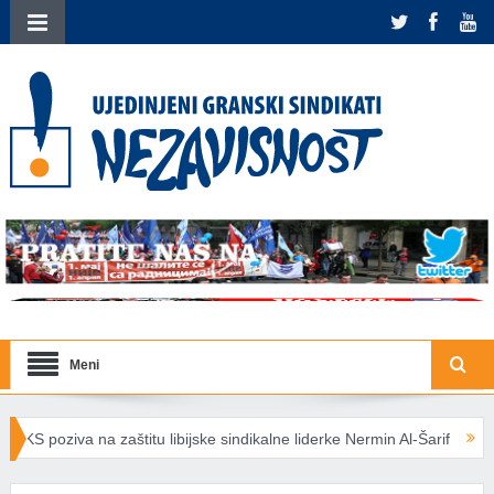
Meni
itu libijske sindikalne liderke Nermin Al-Šarif
Nova energetska prav