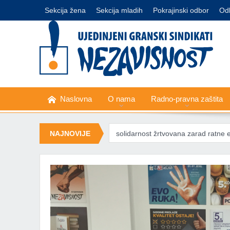
Sekcija žena
Sekcija mladih
Pokrajinski odbor
Od
Naslovna
O nama
Radno-pravna zaštita
e
Međunarodna solidarnost žrtvovana zarad ratne ekonomije
NAJNOVIJE