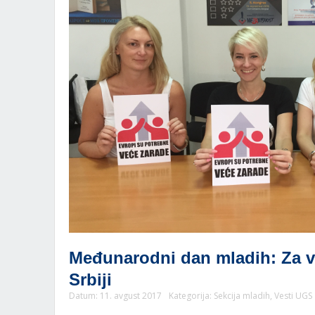
Međunarodni dan mladih: Za v
Srbiji
Datum:
11. avgust 2017
Kategorija:
Sekcija mladih
,
Vesti UGS