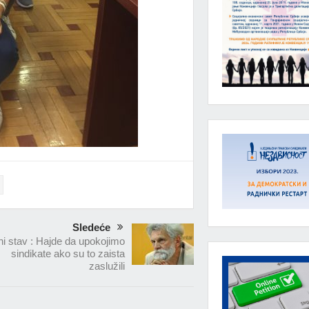
Sledeće
ni stav : Hajde da upokojimo
sindikate ako su to zaista
zaslužili