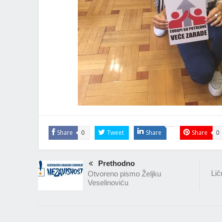
Share
Tweet
Share
Share
0
0
Prethodno
Lič
Otvoreno pismo Željku
Veselinoviću