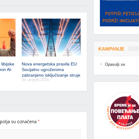
KAMPANJE
libijske
Nova energetska pravila EU:
Opasulji se
min Al-
Socijalno ugroženima
zabranjeno isključivanje struje
03. avgust 2026
*
polja su označena