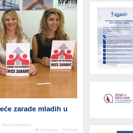
eće zarade mladih u
Nema komentara
Štampanje
Email