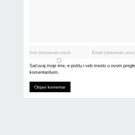
Sačuvaj moje ime, e-poštu i veb mesto u ovom pregle
komentarišem.