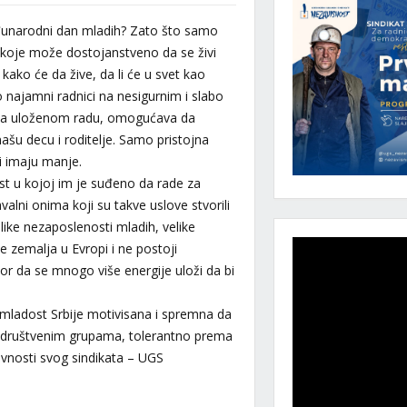
eđunarodni dan mladih? Zato što samo
 koje može dostojanstveno da se živi
ako će da žive, da li će u svet kao
kao najamni radnici na nesigurnim i slabo
tna uloženom radu, omogućava da
ašu decu i roditelje. Samo pristojna
 imaju manje.
ost u kojoj im je suđeno da rade za
alni onima koji su takve uslove stvorili
like nezaposlenosti mladih, velike
 zemalja u Evropi i ne postoji
tor da se mnogo više energije uloži da bi
e mladost Srbije motivisana i spremna da
m društvenim grupama, tolerantno prema
tivnosti svog sindikata – UGS