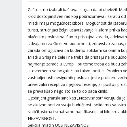
Zašto smo izabrali baš ovaj slogan da bi obeležili M
kroz dostojanstven rad koji podrazumeva i zaradu od
mladi imaju mogućnost izbora. Mogućnost da izaberu k
turisti, stručnjaci željni usavršavanja ili silom prilika 
plaćenim poslovima. Samo pristojna zarada, adekva
izdvajamo za školstvo budućnosti, zdravstvo za nas, n
zarada omogućava da budemo solidarni sa onima koji
Mladi u Srbiji ne žele i ne treba da pristaju na budućn
najmanje zarade u Evropi i pri tome treba da budu zahv
istovremeno se bogateći na takvoj politici. Problem ve
zastupljenosti nesigurnih poslova jeste problem većine
univerzalni recept za njegovo rešenje, ali postoji pros
se prevazišao nego što se to do sada činilo.
Ujedinjeni granski sindikati „Nezavisnost“ veruju da j
se aktivno bori za svoju budućnost, solidarno sa svi
različitostima i smatramo najefikasnije bi bilo kroz ak
NEZAVISNOST.
Sekcija mladih UGS NEZAVISNOST