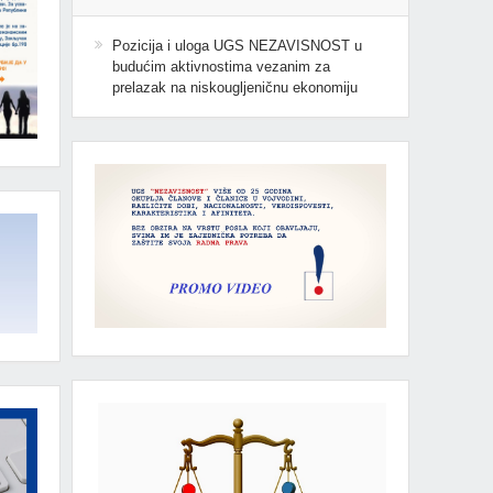
Pozicija i uloga UGS NEZAVISNOST u
budućim aktivnostima vezanim za
prelazak na niskougljeničnu ekonomiju