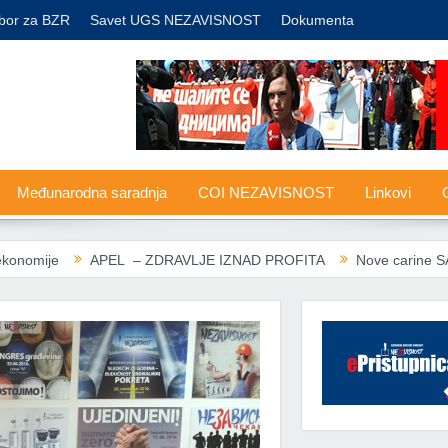
bor za BZR
Savet UGS NEZAVISNOST
Dokumenta
Međunarodna saradnja
COI NEZAVISNOST
Linkovi
G
APEL – ZDRAVLJE IZNAD PROFITA
Nove carine SAD: Evropski sin