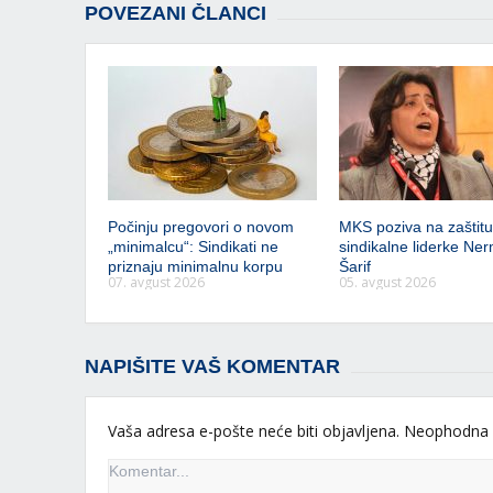
POVEZANI ČLANCI
Počinju pregovori o novom
MKS poziva na zaštitu 
„minimalcu“: Sindikati ne
sindikalne liderke Ner
priznaju minimalnu korpu
Šarif
07. avgust 2026
05. avgust 2026
NAPIŠITE VAŠ KOMENTAR
Vaša adresa e-pošte neće biti objavljena.
Neophodna 