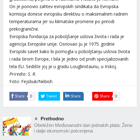
On je ponovio zahtev evropskih sindikata da Evropska
komisija donese evropsku direktivu o maksimalnim radnim
temperaturama jer su klimatske promene po prirodi
prekogranične.
Evropska fondacija za poboljšanje uslova života i rada je
agencija Evropske unije. Osnovao ju je 1975. godine
Evropski savet kako bi pomogla u poboljšanju uslova života
i rada širom Evrope, i bila je jedno od prvih specijalizovanih
tela EU. Sedište joj je u gradu Louglinstaunu, u Irskoj.
Priredio: S. R.
Foto: Fejsbuk/Nebish
Share
Tweet
Share
Share
0
0
Prethodno
Obeležen Međunarodni dan jednakih plata: Žena
i dalje ekonomski potcenjena