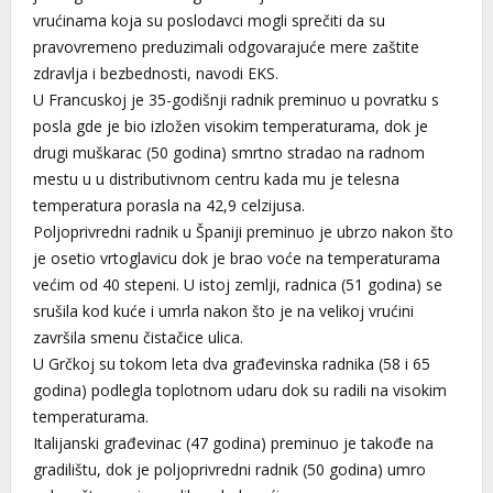
vrućinama koja su poslodavci mogli sprečiti da su
pravovremeno preduzimali odgovarajuće mere zaštite
zdravlja i bezbednosti, navodi EKS.
U Francuskoj je 35-godišnji radnik preminuo u povratku s
posla gde je bio izložen visokim temperaturama, dok je
drugi muškarac (50 godina) smrtno stradao na radnom
mestu u u distributivnom centru kada mu je telesna
temperatura porasla na 42,9 celzijusa.
Poljoprivredni radnik u Španiji preminuo je ubrzo nakon što
je osetio vrtoglavicu dok je brao voće na temperaturama
većim od 40 stepeni. U istoj zemlji, radnica (51 godina) se
srušila kod kuće i umrla nakon što je na velikoj vrućini
završila smenu čistačice ulica.
U Grčkoj su tokom leta dva građevinska radnika (58 i 65
godina) podlegla toplotnom udaru dok su radili na visokim
temperaturama.
Italijanski građevinac (47 godina) preminuo je takođe na
gradilištu, dok je poljoprivredni radnik (50 godina) umro