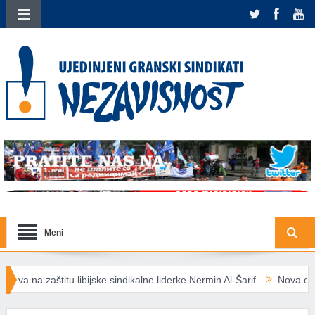
Meni
jske sindikalne liderke Nermin Al-Šarif
Nova energetska pravila EU: