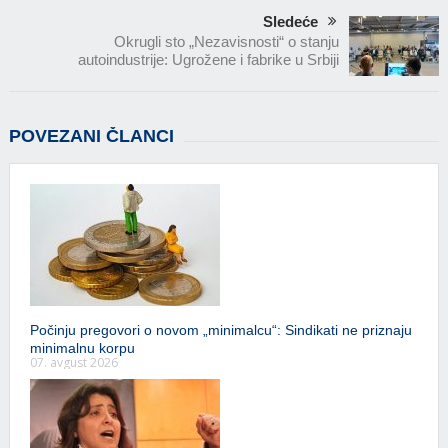
Sledeće
Okrugli sto „Nezavisnosti“ o stanju
autoindustrije: Ugrožene i fabrike u Srbiji
POVEZANI ČLANCI
Počinju pregovori o novom „minimalcu“: Sindikati ne priznaju
minimalnu korpu
07. avgust 2026