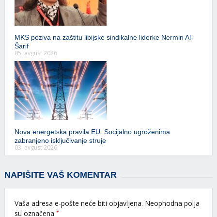
MKS poziva na zaštitu libijske sindikalne liderke Nermin Al-
Šarif
05. avgust 2026
Nova energetska pravila EU: Socijalno ugroženima
zabranjeno isključivanje struje
03. avgust 2026
NAPIŠITE VAŠ KOMENTAR
Vaša adresa e-pošte neće biti objavljena.
Neophodna polja
*
su označena