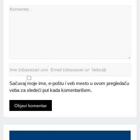
Sačuvaj moje ime, e-poštu i veb mesto u ovom pregledaču
veba za sledeći put kada komentarišem.