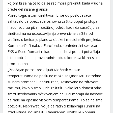
kojom bi se naložilo da se rad mora prekinuti kada vrućina
pređe definisane granice.
Pored toga, istom direktivom bi se od poslodavaca
zahtevalo da obezbede osnovnu zaštitu poput pristupa
hladu, vodi za piće i zaštitnoj odeći, kao i da sarađuju sa
sindikatima na uspostavljanju preventivne zaštite od
vrućine, u kreiranju planova obuke i medicinskih pregleda.
Komentarišući nalaze Eurofonda, ​​konfederalni sekretar
EKS-a Đulio Romani rekao je da njihovi podaci potvrđuju
hitnu potrebu da prava radnika idu u korak sa klimatskim
promenama.
„Značajan porast broja ljudi izloženih visokim
temperaturama na poslu ne može se ignorisati. Potrebne
su nam promene u načinu rada, zasnovane na zdravom
razumu, kako bismo ljude zaštitili. Svako leto donosi talas
smrti uzrokovanih očekivanjem da ljudi moraju da nastave
da rade na opasno visokim temperaturama. To se ne sme
dozvoliti. Neprihvatljivo je da radnici kolabiraju i umiru na
gradilištima, poljima ili u fabrikama“, istako je Romani.