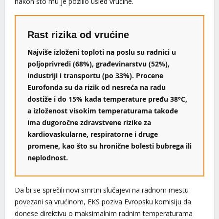
nakon što mu je pozlilo usled vrućine.
Rast rizika od vrućine
Najviše izloženi toploti na poslu su radnici u
poljoprivredi (68%), građevinarstvu (52%),
industriji i transportu (po 33%). Procene
Eurofonda su da rizik od nesreća na radu
dostiže i do 15% kada temperature pređu 38°C,
a izloženost visokim temperaturama takođe
ima dugoročne zdravstvene rizike za
kardiovaskularne, respiratorne i druge
promene, kao što su hronične bolesti bubrega ili
neplodnost.
Da bi se sprečili novi smrtni slučajevi na radnom mestu
povezani sa vrućinom, EKS poziva Evropsku komisiju da
donese direktivu o maksimalnim radnim temperaturama