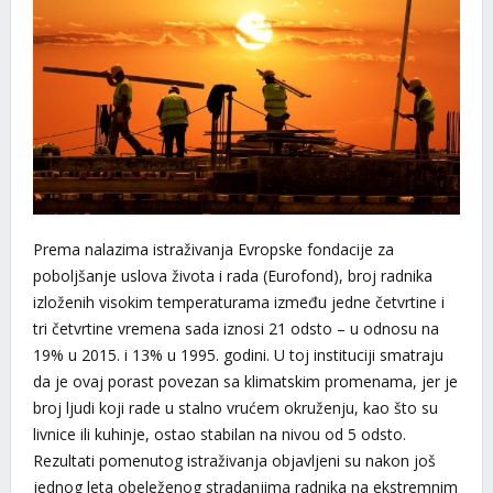
Prema nalazima istraživanja Evropske fondacije za
poboljšanje uslova života i rada (Eurofond), broj radnika
izloženih visokim temperaturama između jedne četvrtine i
tri četvrtine vremena sada iznosi 21 odsto – u odnosu na
19% u 2015. i 13% u 1995. godini. U toj instituciji smatraju
da je ovaj porast povezan sa klimatskim promenama, jer je
broj ljudi koji rade u stalno vrućem okruženju, kao što su
livnice ili kuhinje, ostao stabilan na nivou od 5 odsto.
Rezultati pomenutog istraživanja objavljeni su nakon još
jednog leta obeleženog stradanjima radnika na ekstremnim