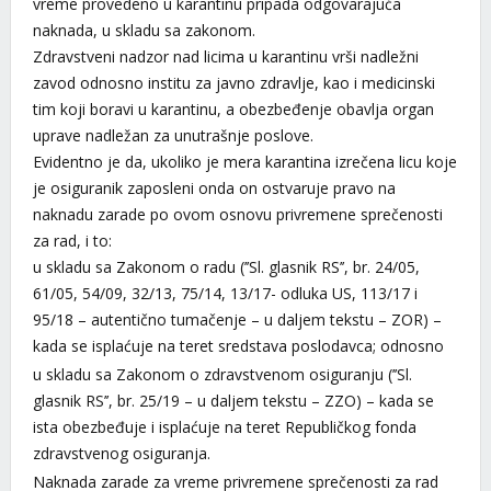
vreme provedeno u karantinu pripada odgovarajuća
naknada, u skladu sa zakonom.
Zdravstveni nadzor nad licima u karantinu vrši nadležni
zavod odnosno institu za javno zdravlje, kao i medicinski
tim koji boravi u karantinu, a obezbeđenje obavlja organ
uprave nadležan za unutrašnje poslove.
Evidentno je da, ukoliko je mera karantina izrečena licu koje
je osiguranik zaposleni onda on ostvaruje pravo na
naknadu zarade po ovom osnovu privremene sprečenosti
za rad, i to:
u skladu sa Zakonom o radu (’’Sl. glasnik RS’’, br. 24/05,
61/05, 54/09, 32/13, 75/14, 13/17- odluka US, 113/17 i
95/18 – autentično tumačenje – u daljem tekstu – ZOR) –
kada se isplaćuje na teret sredstava poslodavca; odnosno
u skladu sa Zakonom o zdravstvenom osiguranju (’’Sl.
glasnik RS’’, br. 25/19 – u daljem tekstu – ZZO) – kada se
ista obezbeđuje i isplaćuje na teret Republičkog fonda
zdravstvenog osiguranja.
Naknada zarade za vreme privremene sprečenosti za rad