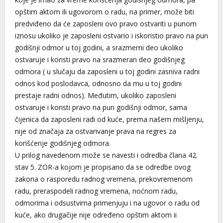
opštim aktom ili ugovorom o radu, na primer, može biti
predviđeno da će zaposleni ovo pravo ostvariti u punom
iznosu ukoliko je zaposleni ostvario i iskoristio pravo na pun
godišnji odmor u toj godini, a srazmerni deo ukoliko
ostvaruje i koristi pravo na srazmeran deo godišnjeg
odmora ( u slučaju da zaposleni u toj godini zasniva radni
odnos kod poslodavca, odnosno da mu u toj godini
prestaje radni odnos). Međutim, ukoliko zaposleni
ostvaruje i koristi pravo na pun godišnji odmor, sama
čijenica da zaposleni radi od kuće, prema našem mišljenju,
nije od značaja za ostvarivanje prava na regres za
korišćenje godišnjeg odmora.
U prilog navedenom može se navesti i odredba člana 42.
stav 5. ZOR-a kojom je propisano da se odredbe ovog
zakona o rasporedu radnog vremena, prekovremenom
radu, preraspodeli radnog vremena, noćnom radu,
odmorima i odsustvima primenjuju i na ugovor o radu od
kuće, ako drugačije nije određeno opštim aktom ii