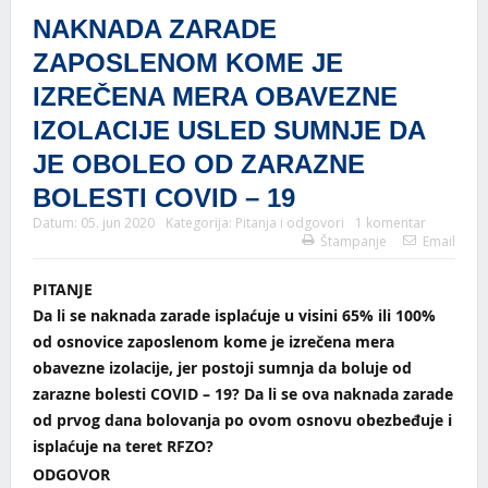
NAKNADA ZARADE
ZAPOSLENOM KOME JE
IZREČENA MERA OBAVEZNE
IZOLACIJE USLED SUMNJE DA
JE OBOLEO OD ZARAZNE
BOLESTI COVID – 19
Datum:
05. jun 2020
Kategorija:
Pitanja i odgovori
1 komentar
Štampanje
Email
PITANJE
Da li se naknada zarade isplaćuje u visini 65% ili 100%
od osnovice zaposlenom kome je izrečena mera
obavezne izolacije, jer postoji sumnja da boluje od
zarazne bolesti COVID – 19? Da li se ova naknada zarade
od prvog dana bolovanja po ovom osnovu obezbeđuje i
isplaćuje na teret RFZO?
ODGOVOR