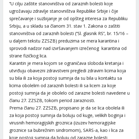
’’U cilju zaštite stanovništva od zaraznih bolesti koje
ugrožavaju zdravlje stanovništva Republike Srbije i čije
sprečavanje i suzbijanje je od opšteg interesa za Republiku
Srbiju, a u skladu sa članom 31. stav 1. Zakona o zaštiti
stanovništva od zaraznih bolesti (’’Sl. glasnik RS’’, br. 15/16 –
u daljem tekstu ZZSZB) preduzima se mera karantina i
sprovodi nadzor nad izvršavanjem izrečenog karantina od
strane fizičkog lica.
Karantin je mera kojom se ograničava sloboda kretanja i
utvrđuju obavezni zdravstveni pregledi zdravim licima koja
su bila ili za koja postoji sumnja da su bila u kontaktu sa
licima obolelim od zaraznih bolesti ili sa licem za koje
postoji sumnja da je obolelo od zarazne bolesti navedene u
članu 27. ZZSZB, tokom period zaraznosti.
Prema članu 27. ZZSZB, propisano je da se lica obolela ili
za koja postoji sumnja da boluju od kuge, velikih boginja i
virusnih hemoragijskih groznica (izuzev hemoragijske
groznice sa bubrežnim sindromom), SARS-a, kao i lica za
koje postoji sumnja da boluju od zarazne bolesti