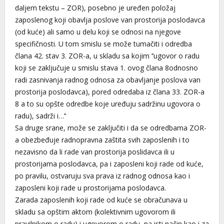
daljem tekstu – ZOR), posebno je uređen položaj
zaposlenog koji obavlja poslove van prostorija poslodavca
(od kuće) ali samo u delu koji se odnosi na njegove
specifičnosti. U tom smislu se može tumačiti i odredba
člana 42. stav 3. ZOR-a, u skladu sa kojim ’’ugovor o radu
koji se zaključuje u smislu stava 1. ovog člana 8odnosno
radi zasnivanja radnog odnosa za obavljanje poslova van
prostorija poslodavca), pored odredaba iz člana 33. ZOR-a
8 a to su opšte odredbe koje uređuju sadržinu ugovora o
radu), sadrži i…’’
Sa druge srane, može se zaključiti i da se odredbama ZOR-
a obezbeđuje radnopravna zaštita svih zaposlenih i to
nezavisno da li rade van prostorija poslidavca ili u
prostorijama poslodavca, pa i zaposleni koji rade od kuće,
po pravilu, ostvaruju sva prava iz radnog odnosa kao i
zaposleni koji rade u prostorijama poslodavca.
Zarada zaposlenih koji rade od kuće se obračunava u
skladu sa opštim aktom (kolektivnim ugovorom ili
pravilnikom o radu) i ugovorom o radu, na isti način kao i za