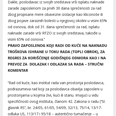
Dakle, poslodavac iz svojih sredstava vrši isplatu naknade
zarade zaposlenom za prvih 30 dana sprečenosti za rad
zbog propisane mere obavezne izolacije kao kliconoše ili
zbog pojave zaraznih bolesti u njegovoj okolini u visini 65%
od osnova, dok od 31. dana sprečenosti za rad, isplatu
naknade zarade vrši RFZO iz svojih sredstava, takođe u
visini 65% od osnova.’’
PRAVO ZAPOSLENOG KOJI RADI OD KUĆE NA NAKNADU
TROŠKOVA ISHRANE U TOKU RADA (TOPLI OBROK), ZA
REGRES ZA KORIŠĆENJE GODIŠNJEG ODMORA KAO I NA
PREVOZ ZA DOLAZAK I ODLAZAK SA RADA – STRUČNI
KOMENTAR
’’Rad od kuće, kao institut rada van prostorija poslodavca,
podrazumeva rad koji za poslodavca obavlja zaposleni u
prostorijama u kojima živi, kući ili stanu. Imajući u vidu
specifičnosti ovog instituta, članom 42. Zakona o radu (’’Sl.
glasnik RS’’, br. 24/05, 61/05, 54/09, 32/13, 75/14, 13/17-
odluka US, 113/17 i 95/18 – autentično tumačenje – u