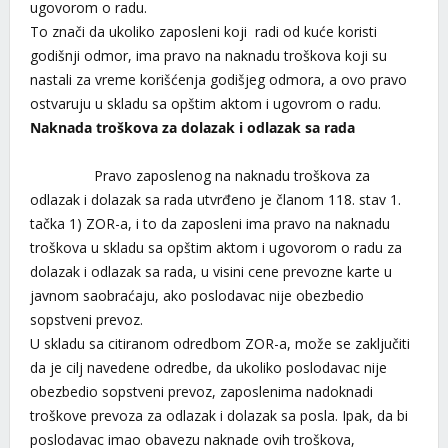
ugovorom o radu.
To znači da ukoliko zaposleni koji radi od kuće koristi
godišnji odmor, ima pravo na naknadu troškova koji su
nastali za vreme korišćenja godišjeg odmora, a ovo pravo
ostvaruju u skladu sa opštim aktom i ugovrom o radu.
Naknada troškova za dolazak i odlazak sa rada
Pravo zaposlenog na naknadu troškova za
odlazak i dolazak sa rada utvrđeno je članom 118. stav 1.
tačka 1) ZOR-a, i to da zaposleni ima pravo na naknadu
troškova u skladu sa opštim aktom i ugovorom o radu za
dolazak i odlazak sa rada, u visini cene prevozne karte u
javnom saobraćaju, ako poslodavac nije obezbedio
sopstveni prevoz.
U skladu sa citiranom odredbom ZOR-a, može se zaključiti
da je cilj navedene odredbe, da ukoliko poslodavac nije
obezbedio sopstveni prevoz, zaposlenima nadoknadi
troškove prevoza za odlazak i dolazak sa posla. Ipak, da bi
poslodavac imao obavezu naknade ovih troškova,