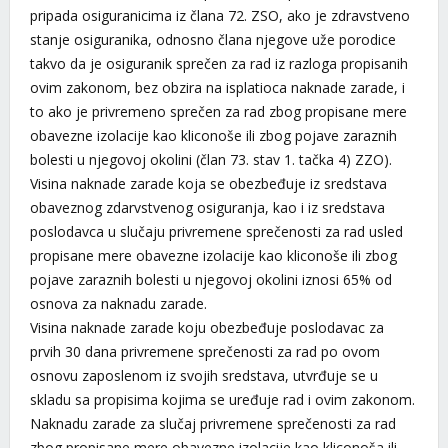
pripada osiguranicima iz člana 72. ZSO, ako je zdravstveno
stanje osiguranika, odnosno člana njegove uže porodice
takvo da je osiguranik sprečen za rad iz razloga propisanih
ovim zakonom, bez obzira na isplatioca naknade zarade, i
to ako je privremeno sprečen za rad zbog propisane mere
obavezne izolacije kao kliconoše ili zbog pojave zaraznih
bolesti u njegovoj okolini (član 73. stav 1. tačka 4) ZZO).
Visina naknade zarade koja se obezbeđuje iz sredstava
obaveznog zdarvstvenog osiguranja, kao i iz sredstava
poslodavca u slučaju privremene sprečenosti za rad usled
propisane mere obavezne izolacije kao kliconoše ili zbog
pojave zaraznih bolesti u njegovoj okolini iznosi 65% od
osnova za naknadu zarade.
Visina naknade zarade koju obezbeđuje poslodavac za
prvih 30 dana privremene sprečenosti za rad po ovom
osnovu zaposlenom iz svojih sredstava, utvrđuje se u
skladu sa propisima kojima se uređuje rad i ovim zakonom.
Naknadu zarade za slučaj privremene sprečenosti za rad
zbog propisane mere obavezne izolacije kao kliconoša ili