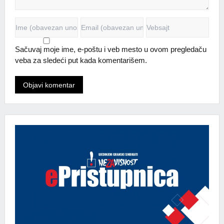
Sačuvaj moje ime, e-poštu i veb mesto u ovom pregledaču
veba za sledeći put kada komentarišem.