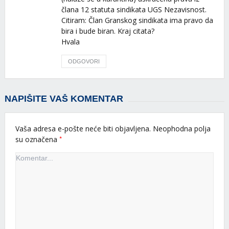
člana 12 statuta sindikata UGS Nezavisnost.
Citiram: Član Granskog sindikata ima pravo da
bira i bude biran. Kraj citata?
Hvala
ODGOVORI
NAPIŠITE VAŠ KOMENTAR
Vaša adresa e-pošte neće biti objavljena.
Neophodna polja
*
su označena