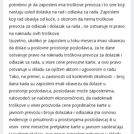
potrebno je da zaposleni ima troškove prevoza i to one koji
nastaju usled dolaska na rad i odlaska sa rada. Zaposleni
koji rad obavlja od kuće, s obzirom da nema troškove
prevoza za odlazak i dolazak sa rada , ne ostvaruje ni pravo
na naknadu ovih troškova.
Izuzetno, ukoliko je zaposleni u toku meseca imao obavezu
da dolazi u poslovne prostorije poslodavca, za te dane
ostvaruje pravo na naknadu troškova prevoza za dolazak i
odlazak sa rada, u visini cene prevozne karte, a ovo pravo
ostvaruje u skladu sa opštim aktom i ugovorom o radu.
Tako, na primer, u zavisnosti od konkretnih okolnosti – broj
dana kada su zaposleni imali obavezu da dolaze u
prostorije poslodavca, poslodavac može zaposlenima,
rukovodeći se načelom ekonomičnosti, da nadoknadi
troškove u visini proizvoda cene pojedinačne karte u
javnom prevozu i broja dolazaka i odlazaka (na osnovu
evidencije o prisutnosti u prostorijama poslodavca) ili u
visini cene mesečne pretplatne karte u javnom saobraćaju.
U svakom slučaju, ovo pravo zaposleni ostvaruje u skladu