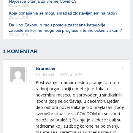
Najčešća pitanja za vreme Covid-19
05. jun 2020
Koja ponašanja se mogu smatrati zlostavljanjem na radu?
25. jul 2018
Da li po Zakonu o radu postoje zaštićene kategorije
zaposlenih koji ne mogu biti proglašeni tehnološkim viškom?
25. jul 2018
1 KOMENTAR
Branislav
1
10. decembar 2020. u 18:39
Poštovanje imamam jedno pitanje :U mojo
radnoj organizaciji donete je odluka u
novembru mesecu o sprovođenju sindikalnih
izbora (koji se održavaju u decembru).Jedan
deo odbora poverenika je bio preglasan (zbog
sveopšte situacije sa COVIDOM da se izbori
odlože za proleće).Pitanje je sledeće : dali su
radnicima koji su zbog korone na bolovanju
(nalaze se u karantinu) uskraćena prava iz