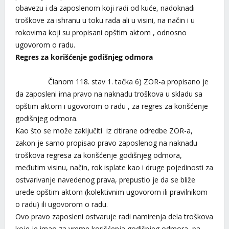
obavezu i da zaposlenom koji radi od kuće, nadoknadi
troškove za ishranu u toku rada ali u visini, na način i u
rokovima koji su propisani opštim aktom , odnosno
ugovorom o radu.
Regres za korišćenje godišnjeg odmora
Članom 118. stav 1. tačka 6) ZOR-a propisano je
da zaposleni ima pravo na naknadu troškova u skladu sa
opštim aktom i ugovorom o radu , za regres za korišćenje
godišnjeg odmora.
Kao što se može zaključiti iz citirane odredbe ZOR-a,
zakon je samo propisao pravo zaposlenog na naknadu
troškova regresa za korišćenje godišnjeg odmora,
međutim visinu, način, rok isplate kao i druge pojedinosti za
ostvarivanje navedenog prava, prepustio je da se bliže
urede opštim aktom (kolektivnim ugovorom ili pravilnikom
o radu) ili ugovorom o radu.
Ovo pravo zaposleni ostvaruje radi namirenja dela troškova
koje je imao za vreme korišćenja godišnjeg odmora, pa