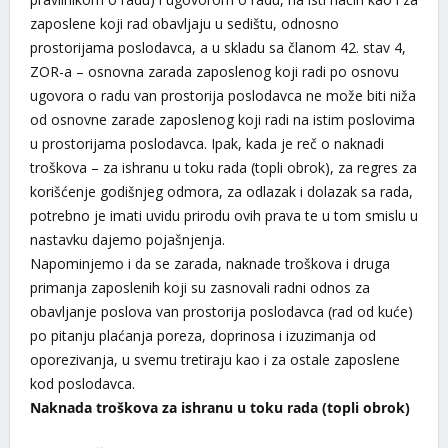
zaposlene koji rad obavljaju u sedištu, odnosno
prostorijama poslodavca, a u skladu sa članom 42. stav 4,
ZOR-a – osnovna zarada zaposlenog koji radi po osnovu
ugovora o radu van prostorija poslodavca ne može biti niža
od osnovne zarade zaposlenog koji radi na istim poslovima
u prostorijama poslodavca. Ipak, kada je reč o naknadi
troškova – za ishranu u toku rada (topli obrok), za regres za
korišćenje godišnjeg odmora, za odlazak i dolazak sa rada,
potrebno je imati uvidu prirodu ovih prava te u tom smislu u
nastavku dajemo pojašnjenja.
Napominjemo i da se zarada, naknade troškova i druga
primanja zaposlenih koji su zasnovali radni odnos za
obavljanje poslova van prostorija poslodavca (rad od kuće)
po pitanju plaćanja poreza, doprinosa i izuzimanja od
oporezivanja, u svemu tretiraju kao i za ostale zaposlene
kod poslodavca.
Naknada troškova za ishranu u toku rada (topli obrok)