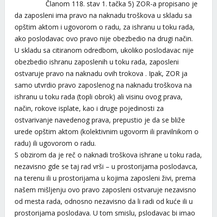
Članom 118. stav 1. tačka 5) ZOR-a propisano je
da zaposleni ima pravo na naknadu troškova u skladu sa
opštim aktom i ugovorom o radu, za ishranu u toku rada,
ako poslodavac ovo pravo nije obezbedio na drugi način.
U skladu sa citiranom odredbom, ukoliko poslodavac nije
obezbedio ishranu zaposlenih u toku rada, zaposleni
ostvaruje pravo na naknadu ovih trokova . Ipak, ZOR ja
samo utvrdio pravo zaposlenog na naknadu troškova na
ishranu u toku rada (topli obrok) ali visinu ovog prava,
način, rokove isplate, kao i druge pojedinosti za
ostvarivanje navedenog prava, prepustio je da se bliže
urede opštim aktom (kolektivnim ugovorm ili pravilnikom o
radu) ili ugovorom o radu.
S obzirom da je reč o naknadi troškova ishrane u toku rada,
nezavisno gde se taj rad vrši – u prostorijama poslodavca,
na terenu ili u prostorijama u kojima zaposleni živi, prema
našem mišljenju ovo pravo zaposleni ostvaruje nezavisno
od mesta rada, odnosno nezavisno da li radi od kuće ili u
prostorijama poslodava. U tom smislu, pslodavac bi imao