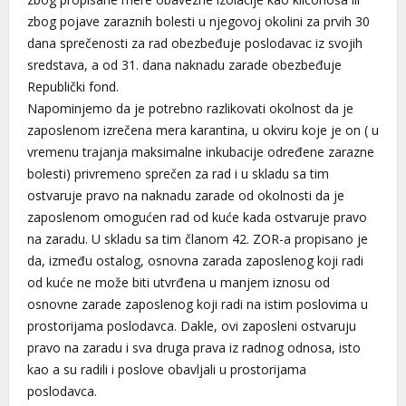
zbog pojave zaraznih bolesti u njegovoj okolini za prvih 30
dana sprečenosti za rad obezbeđuje poslodavac iz svojih
sredstava, a od 31. dana naknadu zarade obezbeđuje
Republički fond.
Napominjemo da je potrebno razlikovati okolnost da je
zaposlenom izrečena mera karantina, u okviru koje je on ( u
vremenu trajanja maksimalne inkubacije određene zarazne
bolesti) privremeno sprečen za rad i u skladu sa tim
ostvaruje pravo na naknadu zarade od okolnosti da je
zaposlenom omogućen rad od kuće kada ostvaruje pravo
na zaradu. U skladu sa tim članom 42. ZOR-a propisano je
da, između ostalog, osnovna zarada zaposlenog koji radi
od kuće ne može biti utvrđena u manjem iznosu od
osnovne zarade zaposlenog koji radi na istim poslovima u
prostorijama poslodavca. Dakle, ovi zaposleni ostvaruju
pravo na zaradu i sva druga prava iz radnog odnosa, isto
kao a su radili i poslove obavljali u prostorijama
poslodavca.