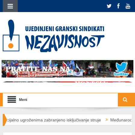
Meni
nima zabranjeno isključivanje struje
Međunarodna solidarnost žrtv