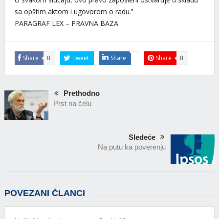
sa opštim aktom i ugovorom o radu.’’
PARAGRAF LEX – PRAVNA BAZA
Share
Tweet
Share
Share
0
0
Prethodno
Prst na čelu
Sledeće
Na putu ka poverenju
POVEZANI ČLANCI