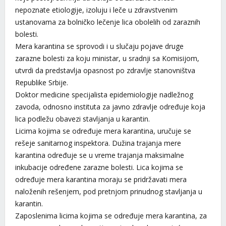
nepoznate etiologije, izoluju i leče u zdravstvenim
ustanovama za bolničko lečenje lica obolelih od zaraznih
bolesti.
Mera karantina se sprovodi i u slučaju pojave druge
zarazne bolesti za koju ministar, u sradnji sa Komisijom,
utvrdi da predstavlja opasnost po zdravlje stanovništva
Republike Srbije.
Doktor medicine specijalista epidemiologije nadležnog
zavoda, odnosno instituta za javno zdravlje određuje koja
lica podležu obavezi stavljanja u karantin.
Licima kojima se određuje mera karantina, uručuje se
rešeje sanitarnog inspektora. Dužina trajanja mere
karantina određuje se u vreme trajanja maksimalne
inkubacije određene zarazne bolesti. Lica kojima se
određuje mera karantina moraju se pridržavati mera
naloženih rešenjem, pod pretnjom prinudnog stavljanja u
karantin.
Zaposlenima licima kojima se određuje mera karantina, za