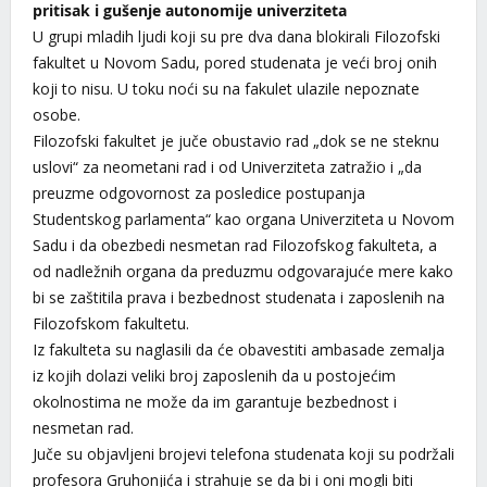
pritisak i gušenje autonomije univerziteta
U grupi mladih ljudi koji su pre dva dana blokirali Filozofski
fakultet u Novom Sadu, pored studenata je veći broj onih
koji to nisu. U toku noći su na fakulet ulazile nepoznate
osobe.
Filozofski fakultet je juče obustavio rad „dok se ne steknu
uslovi“ za neometani rad i od Univerziteta zatražio i „da
preuzme odgovornost za posledice postupanja
Studentskog parlamenta“ kao organa Univerziteta u Novom
Sadu i da obezbedi nesmetan rad Filozofskog fakulteta, a
od nadležnih organa da preduzmu odgovarajuće mere kako
bi se zaštitila prava i bezbednost studenata i zaposlenih na
Filozofskom fakultetu.
Iz fakulteta su naglasili da će obavestiti ambasade zemalja
iz kojih dolazi veliki broj zaposlenih da u postojećim
okolnostima ne može da im garantuje bezbednost i
nesmetan rad.
Juče su objavljeni brojevi telefona studenata koji su podržali
profesora Gruhonjića i strahuje se da bi i oni mogli biti