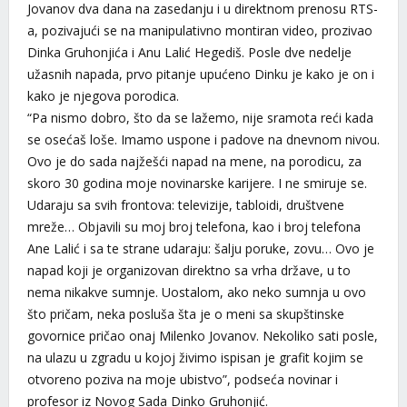
Jovanov dva dana na zasedanju i u direktnom prenosu RTS-
a, pozivajući se na manipulativno montiran video, prozivao
Dinka Gruhonjića i Anu Lalić Hegediš. Posle dve nedelje
užasnih napada, prvo pitanje upućeno Dinku je kako je on i
kako je njegova porodica.
“Pa nismo dobro, što da se lažemo, nije sramota reći kada
se osećaš loše. Imamo uspone i padove na dnevnom nivou.
Ovo je do sada najžešći napad na mene, na porodicu, za
skoro 30 godina moje novinarske karijere. I ne smiruje se.
Udaraju sa svih frontova: televizije, tabloidi, društvene
mreže… Objavili su moj broj telefona, kao i broj telefona
Ane Lalić i sa te strane udaraju: šalju poruke, zovu… Ovo je
napad koji je organizovan direktno sa vrha države, u to
nema nikakve sumnje. Uostalom, ako neko sumnja u ovo
što pričam, neka posluša šta je o meni sa skupštinske
govornice pričao onaj Milenko Jovanov. Nekoliko sati posle,
na ulazu u zgradu u kojoj živimo ispisan je grafit kojim se
otvoreno poziva na moje ubistvo”, podseća novinar i
profesor iz Novog Sada Dinko Gruhonjić.