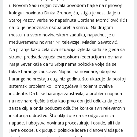
u Novom Sadu organizovala povodom hajke na njihovog
kolegu i novinara Dinka Gruhonjića, stigla je vest da je u
Staroj Pazovi verbalno napadnuta Gordana Momčilović Ilić i
da joj je nepoznata osoba pretila smrću. Na drugom
mestu, na svom novinarskom zadatku, napadnut je u
međuvremenu novinar N1 televizije, Mladen Savatović.
Na pitanje kako cela ova situacija izgleda kada se gleda sa
strane, predsedavajuća evropskom federacijom novinara
Maja Sever kaže da “u Srbiji nema političke volje da se
takve harange zaustave. Napadi na novinare, ubojstva i
harange ne prestaju dugi niz godina, što ukazuje da postoji
sistemski problem koji omogućava ili tolerira ovakve
incidente. Da bi se haranga zaustavila, a problem napada
na novinare riješio treba kao prvo donijeti odluku da je to
zaista cilj, a onda poduzeti odlučne korake svih relevantnih
institucija u društvu. Što uključuje da se odgovorni za
napade, i ubojstva novinara procesuiraju i osude, ali i da
javne osobe, uključujući političke lidere i članovi vladajuće