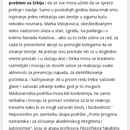
problem za Srbiju
i da se sve mora učiniti da se spreče
pretnje i nasilje. Samo u poslednjih godinu dana imali smo
najmanje jednu relokaciju van zemlje u sigurnu kuću
nekoliko novinara, Marka Vidojkovića, obezbeđivanjem
video nadzorom ulaza u stan, zgradu, na parkingu i u
kolima Nenada Kulačina… iako su to teški uslovi za rad, za
sada te preventivne akcije su pomogle kolegama da se
smanje tenzije. Ali pretnje nisu prestale niti će u dogledno
vreme prestati. I u slučaju Ane i Dinka mora se kreativno
razmišljati i moraju se stvoriti uslovi za realizaciju svake
aktivnosti za prevenciju napada, za identifikovanje
počinilaca, i kažnjavanje. Ali u prvom redu treba ’sačuvati
glave’ i sačuvati zdravlje koliko god je to moguće.
Međunarodna podrška mora biti konkretnija, ne samo
verbalna i moraju se pronaći sredstva za brze reakcije,
trenutne kako bi se mogli sačuvati životi, i bezbednost.“
Neposredno po završetku skupa podrške „Protiv progona
nastavnika i za očuvanje akademskog integriteta i
autonomije“, koju je grupa profesora Filozofskog fakulteta