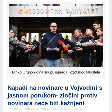
Dinko Gruhonjić na skupu ispred FIlozofskog fakulteta
Napadi na novinare u Vojvodini s
jasnom porukom- zločini protiv
novinara neće biti kažnjeni
Datum:
29. mart 2024
Kategorija:
GS KUM NEZAVISNOST