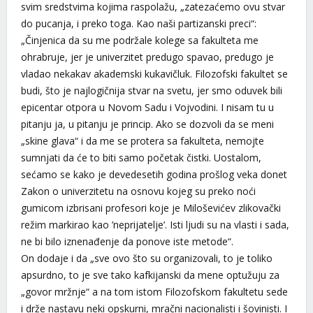
svim sredstvima kojima raspolažu, „zatezaćemo ovu stvar
do pucanja, i preko toga. Kao naši partizanski preci“:
„Činjenica da su me podržale kolege sa fakulteta me
ohrabruje, jer je univerzitet predugo spavao, predugo je
vladao nekakav akademski kukavičluk. Filozofski fakultet se
budi, što je najlogičnija stvar na svetu, jer smo oduvek bili
epicentar otpora u Novom Sadu i Vojvodini. I nisam tu u
pitanju ja, u pitanju je princip. Ako se dozvoli da se meni
„skine glava“ i da me se protera sa fakulteta, nemojte
sumnjati da će to biti samo početak čistki. Uostalom,
sećamo se kako je devedesetih godina prošlog veka donet
Zakon o univerzitetu na osnovu kojeg su preko noći
gumicom izbrisani profesori koje je Miloševićev zlikovački
režim markirao kao ’neprijatelje’. Isti ljudi su na vlasti i sada,
ne bi bilo iznenađenje da ponove iste metode“.
On dodaje i da „sve ovo što su organizovali, to je toliko
apsurdno, to je sve tako kafkijanski da mene optužuju za
„govor mržnje“ a na tom istom Filozofskom fakultetu sede
i drže nastavu neki opskurni, mračni nacionalisti i šovinisti. I