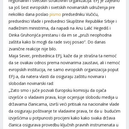
regionalnih i svetskih strukovnih organizacija. EFJ je zajedno
sa još šest evropskih i svetskih novinarskih udruženja pre
nekoliko dana poslao
pismo
predsedniku Vučiću,
predsednici Vlade i predsednici Skupštine Republike Srbije i
nadležnim ministrima, da napadi na Anu Lalić Hegediš i
Dinka Gruhonjića prestanu i da im se „pruži neophodna
zaštita kako bi mogli da rade svoj posao“. Do danas
zvanične reakcije nije bilo.
Maja Sever, predsednica EFJ, kaže da je strašna ta nemoć
da se ovakav odnos prema novinarima zaustavi, ali i nemoć
evropskih institucija, ne samo evropskih organizacija poput
EFJ-a, da natera vlasti da osiguraju zaštitu novinara i
slobodan novinarski rad:
„Zato smo i juče pozvali Europsku komisiju da ojača
izvješće o vladavini prava, koje ocjenjuje slobodu medija u
državama članicama, izvrši veći pritisak na nacionalne vlade
da osiguraju poštivanje te vladavine prava, te da u budućim
izvješćima u potpunosti procijeni kako kako svaka država
članica osigurava provedbu ključnih pravnih instrumenata u