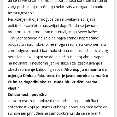
da se takve stvari ne mogu u potpunosti kontrolisati i da bi
zbog podsticanja i huškanja neko zaista mogao da budu
fizički ugrožen.”
Na pitanje kako je moguće da se ovakav sled izjava
političkih zvaničnika nastavlja i dopušta da se javnom
prostoru koristi montiran materijal, Maja Sever kaže:
„Oni jednostavno ne žele da hajka stane i neprestano
podpiruju vatru. Iskreno, ne mogu razumijeti kako nemaju
zrno odgovornosti i bar malo straha od posljedica ovakvog
ponašanja. Ali bojim se da je riječ o ciljanoj akciji. Napadi
na novinare ili neistomišljenike služe i za zastrašivanje ili
obeshrabrivanje kritičkih glasova.
Ako uspiju u naumu da
otjeraju Dinka s fakulteta, to je jasna poruka svima što
će im se dogoditi ako se usude biti kritični prema
vlasti
.“
Solidarnost i podrška
U svom ovom zlu pokazala se ljudska i lepa podrška i
solidarnost koju je Dinko Gruhonjić dobio. On sam kaže da
su novinari prinuđeni na samoodbranu i da će se braniti