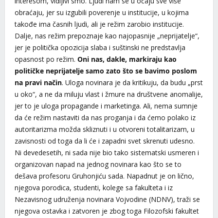
interesom, vidljivi smo. Ljudi nam se u očaju sve više
obraćaju, jer su izgubili poverenje u institucije, u kojima
takođe ima časnih ljudi, ali je režim zarobio institucije.
Dalje, nas režim prepoznaje kao najopasnije „neprijatelje“,
jer je politička opozicija slaba i suštinski ne predstavlja
opasnost po režim.
Oni nas, dakle, markiraju kao
političke neprijatelje samo zato što se bavimo poslom
na pravi način
. Uloga novinara je da kritikuju, da budu „prst
u oko“, a ne da miluju vlast i žmure na društvene anomalije,
jer to je uloga propagande i marketinga. Ali, nema sumnje
da će režim nastaviti da nas proganja i da ćemo polako iz
autoritarizma možda skliznuti i u otvoreni totalitarizam, u
zavisnosti od toga da li će i zapadni svet skrenuti udesno.
Ni devedesetih, ni sada nije bio tako sistematski usmeren i
organizovan napad na jednog novinara kao što se to
dešava profesoru Gruhonjiću sada. Napadnut je on lično,
njegova porodica, studenti, kolege sa fakulteta i iz
Nezavisnog udruženja novinara Vojvodine (NDNV), traži se
njegova ostavka i zatvoren je zbog toga Filozofski fakultet