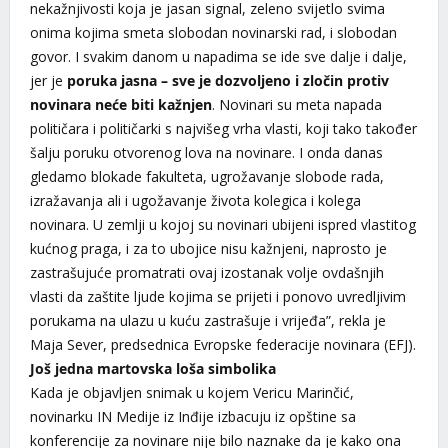
nekažnjivosti koja je jasan signal, zeleno svijetlo svima
onima kojima smeta slobodan novinarski rad, i slobodan
govor. I svakim danom u napadima se ide sve dalje i dalje,
jer je
poruka jasna – sve je dozvoljeno i zločin protiv
novinara neće biti kažnjen
. Novinari su meta napada
političara i političarki s najvišeg vrha vlasti, koji tako također
šalju poruku otvorenog lova na novinare. I onda danas
gledamo blokade fakulteta, ugrožavanje slobode rada,
izražavanja ali i ugožavanje života kolegica i kolega
novinara. U zemlji u kojoj su novinari ubijeni ispred vlastitog
kućnog praga, i za to ubojice nisu kažnjeni, naprosto je
zastrašujuće promatrati ovaj izostanak volje ovdašnjih
vlasti da zaštite ljude kojima se prijeti i ponovo uvredljivim
porukama na ulazu u kuću zastrašuje i vrijeđa”, rekla je
Maja Sever, predsednica Evropske federacije novinara (EFJ).
Još jedna martovska loša simbolika
Kada je objavljen snimak u kojem Vericu Marinčić,
novinarku IN Medije iz Inđije izbacuju iz opštine sa
konferencije za novinare nije bilo naznake da je kako ona