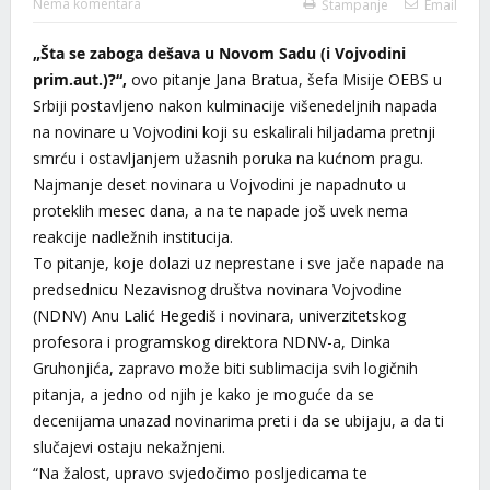
Nema komentara
Štampanje
Email
„Šta se zaboga dešava u Novom Sadu (i Vojvodini
prim.aut.)?“,
ovo pitanje Jana Bratua, šefa Misije OEBS u
Srbiji postavljeno nakon kulminacije višenedeljnih napada
na novinare u Vojvodini koji su eskalirali hiljadama pretnji
smrću i ostavljanjem užasnih poruka na kućnom pragu.
Najmanje deset novinara u Vojvodini je napadnuto u
proteklih mesec dana, a na te napade još uvek nema
reakcije nadležnih institucija.
To pitanje, koje dolazi uz neprestane i sve jače napade na
predsednicu Nezavisnog društva novinara Vojvodine
(NDNV) Anu Lalić Hegediš i novinara, univerzitetskog
profesora i programskog direktora NDNV-a, Dinka
Gruhonjića, zapravo može biti sublimacija svih logičnih
pitanja, a jedno od njih je kako je moguće da se
decenijama unazad novinarima preti i da se ubijaju, a da ti
slučajevi ostaju nekažnjeni.
“Na žalost, upravo svjedočimo posljedicama te