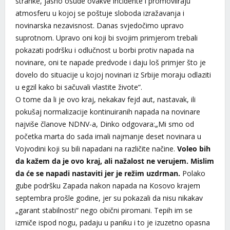
stranke, jasno osude ovakve incidente i promoviiraju
atmosferu u kojoj se poštuje sloboda izražavanja i
novinarska nezavisnost. Danas svjedočimo upravo
suprotnom. Upravo oni koji bi svojim primjerom trebali
pokazati podršku i odlučnost u borbi protiv napada na
novinare, oni te napade predvode i daju loš primjer što je
dovelo do situacije u kojoj novinari iz Srbije moraju odlaziti
u egzil kako bi sačuvali vlastite živote“.
O tome da li je ovo kraj, nekakav fejd aut, nastavak, ili
pokušaj normalizacije kontinuiranih napada na novinare
najviše članove NDNV-a, Dinko odgovara:„Mi smo od
početka marta do sada imali najmanje deset novinara u
Vojvodini koji su bili napadani na različite načine.
Voleo bih
da kažem da je ovo kraj, ali nažalost ne verujem. Mislim
da će se napadi nastaviti jer je režim uzdrman.
Polako
gube podršku Zapada nakon napada na Kosovo krajem
septembra prošle godine, jer su pokazali da nisu nikakav
„garant stabilnosti“ nego obični piromani. Tepih im se
izmiče ispod nogu, padaju u paniku i to je izuzetno opasna