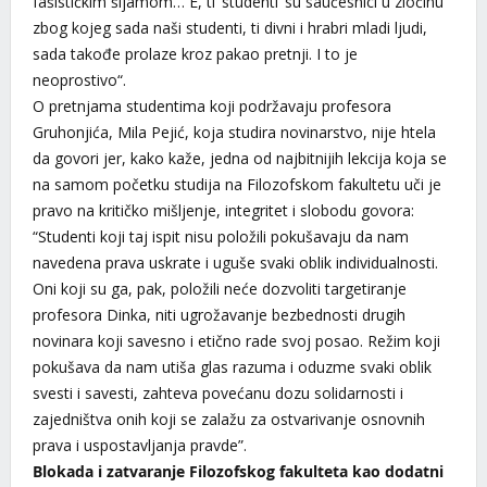
fašističkim šljamom… E, ti ’studenti’ su saučesnici u zločinu
zbog kojeg sada naši studenti, ti divni i hrabri mladi ljudi,
sada takođe prolaze kroz pakao pretnji. I to je
neoprostivo“.
O pretnjama studentima koji podržavaju profesora
Gruhonjića, Mila Pejić, koja studira novinarstvo, nije htela
da govori jer, kako kaže, jedna od najbitnijih lekcija koja se
na samom početku studija na Filozofskom fakultetu uči je
pravo na kritičko mišljenje, integritet i slobodu govora:
“Studenti koji taj ispit nisu položili pokušavaju da nam
navedena prava uskrate i uguše svaki oblik individualnosti.
Oni koji su ga, pak, položili neće dozvoliti targetiranje
profesora Dinka, niti ugrožavanje bezbednosti drugih
novinara koji savesno i etično rade svoj posao. Režim koji
pokušava da nam utiša glas razuma i oduzme svaki oblik
svesti i savesti, zahteva povećanu dozu solidarnosti i
zajedništva onih koji se zalažu za ostvarivanje osnovnih
prava i uspostavljanja pravde”.
Blokada i zatvaranje Filozofskog fakulteta kao dodatni