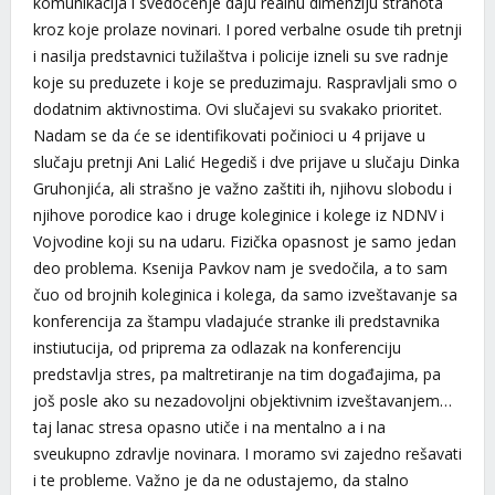
komunikacija i svedočenje daju realnu dimenziju strahota
kroz koje prolaze novinari. I pored verbalne osude tih pretnji
i nasilja predstavnici tužilaštva i policije izneli su sve radnje
koje su preduzete i koje se preduzimaju. Raspravljali smo o
dodatnim aktivnostima. Ovi slučajevi su svakako prioritet.
Nadam se da će se identifikovati počinioci u 4 prijave u
slučaju pretnji Ani Lalić Hegediš i dve prijave u slučaju Dinka
Gruhonjića, ali strašno je važno zaštiti ih, njihovu slobodu i
njihove porodice kao i druge koleginice i kolege iz NDNV i
Vojvodine koji su na udaru. Fizička opasnost je samo jedan
deo problema. Ksenija Pavkov nam je svedočila, a to sam
čuo od brojnih koleginica i kolega, da samo izveštavanje sa
konferencija za štampu vladajuće stranke ili predstavnika
instiutucija, od priprema za odlazak na konferenciju
predstavlja stres, pa maltretiranje na tim događajima, pa
još posle ako su nezadovoljni objektivnim izveštavanjem…
taj lanac stresa opasno utiče i na mentalno a i na
sveukupno zdravlje novinara. I moramo svi zajedno rešavati
i te probleme. Važno je da ne odustajemo, da stalno