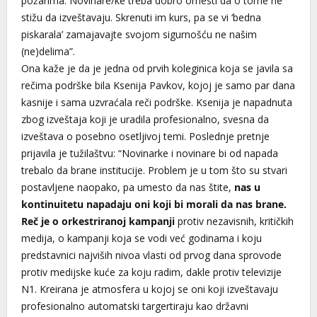
požarima. Novinare/ke treba dobro omesti da o tome ne
stižu da izveštavaju. Skrenuti im kurs, pa se vi ‘bedna
piskarala’ zamajavajte svojom sigurnošću ne našim
(ne)delima”.
Ona kaže je da je jedna od prvih koleginica koja se javila sa
rečima podrške bila Ksenija Pavkov, kojoj je samo par dana
kasnije i sama uzvraćala reči podrške. Ksenija je napadnuta
zbog izveštaja koji je uradila profesionalno, svesna da
izveštava o posebno osetljivoj temi. Poslednje pretnje
prijavila je tužilaštvu: “Novinarke i novinare bi od napada
trebalo da brane institucije. Problem je u tom što su stvari
postavljene naopako, pa umesto da nas štite,
nas u
kontinuitetu napadaju oni koji bi morali da nas brane.
Reč je o orkestriranoj kampanji
protiv nezavisnih, kritičkih
medija, o kampanji koja se vodi već godinama i koju
predstavnici najviših nivoa vlasti od prvog dana sprovode
protiv medijske kuće za koju radim, dakle protiv televizije
N1. Kreirana je atmosfera u kojoj se oni koji izveštavaju
profesionalno automatski targertiraju kao državni