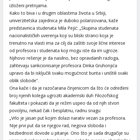
izloženi pretnjama.
Kako to biva i u drugim oblastima života u Srbiji,
univerzitetska zajednica je duboko polarizovana, kaže
predstavnica studenata Mila Pejić: „Skupina studenata
nacionalističkih uverenja koji su bliski stranci koja je
trenutno na vlasti ima za cilj da zaštiti svoje lične interese
od profesora i studenata koji mogu iste da im ugroze.
Njihovo rešenje je da nasilno, bez opravdanih razloga,
zahtevaju sankcionisanje profesora Dinka Gruhonjića
upravo da bi isključili svaku mogućnost bunta i uništili svaki
oblik slobode“.
Ona kaže i da je razočarana činjenicom da što će određeni
broj njenih kolega ugroziti akademski duh Filozofskog
fakulteta i pokazati da je režim uspeo da od njih stvori
povoljnu, nekad čak i besplatnu, radnu snagu:
„Vrlo je jasan put kojim dolazi narativ vezan za profesora.
Nije prvi put da se njegov rad, negova sloboda i
bezbednost dovode u pitanje. Ono što je sada drugačije su