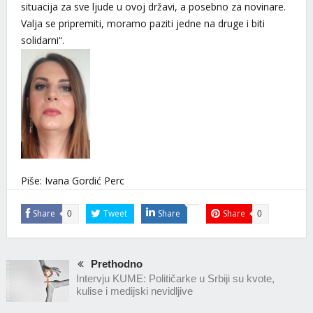
situacija za sve ljude u ovoj državi, a posebno za novinare.
Valja se pripremiti, moramo paziti jedne na druge i biti
solidarni“.
Piše: Ivana Gordić Perc
Share
Tweet
Share
Share
0
0
Prethodno
Intervju KUME: Političarke u Srbiji su kvote,
kulise i medijski nevidljive