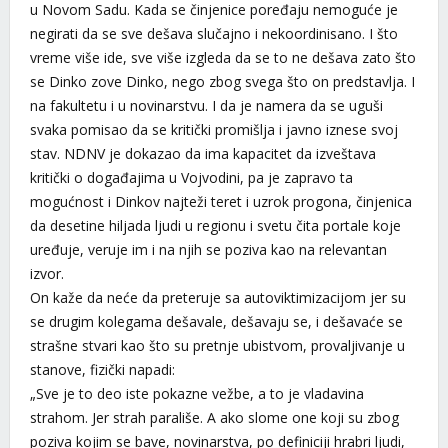
u Novom Sadu. Kada se činjenice poređaju nemoguće je
negirati da se sve dešava slučajno i nekoordinisano. I što
vreme više ide, sve više izgleda da se to ne dešava zato što
se Dinko zove Dinko, nego zbog svega što on predstavlja. I
na fakultetu i u novinarstvu. I da je namera da se uguši
svaka pomisao da se kritički promišlja i javno iznese svoj
stav. NDNV je dokazao da ima kapacitet da izveštava
kritički o događajima u Vojvodini, pa je zapravo ta
mogućnost i Dinkov najteži teret i uzrok progona, činjenica
da desetine hiljada ljudi u regionu i svetu čita portale koje
uređuje, veruje im i na njih se poziva kao na relevantan
izvor.
On kaže da neće da preteruje sa autoviktimizacijom jer su
se drugim kolegama dešavale, dešavaju se, i dešavaće se
strašne stvari kao što su pretnje ubistvom, provaljivanje u
stanove, fizički napadi:
„Sve je to deo iste pokazne vežbe, a to je vladavina
strahom. Jer strah parališe. A ako slome one koji su zbog
poziva kojim se bave, novinarstva, po definiciji hrabri ljudi,