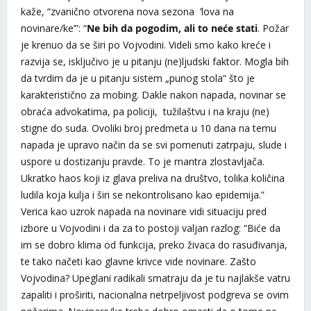
kaže, “zvanično otvorena nova sezona ’lova na
novinare/ke’”: “
Ne bih da pogodim, ali to neće stati
. Požar
je krenuo da se širi po Vojvodini. Videli smo kako kreće i
razvija se, isključivo je u pitanju (ne)ljudski faktor. Mogla bih
da tvrdim da je u pitanju sistem „punog stola“ što je
karakteristično za mobing. Dakle nakon napada, novinar se
obraća advokatima, pa policiji, tužilaštvu i na kraju (ne)
stigne do suda. Ovoliki broj predmeta u 10 dana na temu
napada je upravo način da se svi pomenuti zatrpaju, slude i
uspore u dostizanju pravde. To je mantra zlostavljača.
Ukratko haos koji iz glava preliva na društvo, tolika količina
ludila koja kulja i širi se nekontrolisano kao epidemija.”
Verica kao uzrok napada na novinare vidi situaciju pred
izbore u Vojvodini i da za to postoji valjan razlog: “Biće da
im se dobro klima od funkcija, preko živaca do rasuđivanja,
te tako načeti kao glavne krivce vide novinare. Zašto
Vojvodina? Upeglani radikali smatraju da je tu najlakše vatru
zapaliti i proširiti, nacionalna netrpeljivost podgreva se ovim