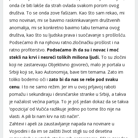
onda će biti lakše da strah ovlada svakom porom ovog
društva. To se onda zove fašizam.
Kao što sam rekao, mi
smo novinari, mi se bavimo raskrinkavanjem društvenih
anomalija, mi se konkretno bavimo tabu temama ovog
društva, kao što su ljudska prava i suočavanje s prošlošću.
Podsećamo ih na njihovu ratno.zločinačku prošlost i na
ratno profiterstvo.
Podsećamo ih da su i novac i moć
stekli na krvi i nesreći tolikih miliona ljudi.
To su zločini
koji ne zastarevaju Objektivno govoreći, malo je portala u
Srbiji koji se, kao Autonomija, bave tim temama. Zato im
toliko bodemo oči i
zato bi da nas se reše pod svaku
cenu
. I to ne samo režim. Jer im u ovoj prljavoj raboti
pomažu i sekundiraju i desničarske stranke u Srbiji, a takva
je nažalost većina partija. To je još jedan dokaz da se takva
’opozicija’ od Vučića razlikuje jedino po tome što nije na
vlasti. A pili bi nam krv na isti način“.
Zahtevi i apeli za zaustavljanje napada na novinare u
Vojvodini i da im se zaštiti život stigli su od desetina