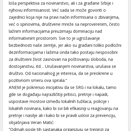
loša perspektiva za novinarstvo, ali i za građane Srbije i
njihovu informisanost. Već sada se može govoriti o
zajednici koja nije na pravi način informisana o zbivanjima,
već o spinovima, društvene mreže sa neproverenim, često
lažnim informacijama preuzimaju dominaciju nad
informativnim prostorom. Sve to je ugrožavanje
bezbednosti naše zemlje, jer ako su građani toliko podložni
dezinformacijama i lažima onda tako postaju nesposobni
za društveni život zasnovan na poštovanju sloboda, na
dostojanstvu, itd… Urušavanjem novinarstva, urušava se
društvo. Od nacionalnog je interesa, da se preokrene u
pozitivnom smeru ova spirala.“
ANEM je pokrenuo inicijativu da se SRG i na lokalu, tamo
gde se događaju najrazličitiji pritisci, pretnje i napadi,
uspostave mostovi između lokalnih tužilaca, policije i
lokalnih novinara, kako bi svi bili efikasniji u reagovanju na
pretnje i nasilje ali i kako bi se pravili uslovi za prevenciju,
objašnjava Veran Matić:
“Odmah posle tih sastanaka organizuju se treninzi za