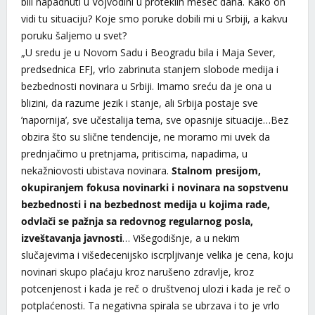
bili napadnuti u Vojvodini u proteklih mesec dana. Kako on
vidi tu situaciju? Koje smo poruke dobili mi u Srbiji, a kakvu
poruku šaljemo u svet?
„U sredu je u Novom Sadu i Beogradu bila i Maja Sever,
predsednica EFJ, vrlo zabrinuta stanjem slobode medija i
bezbednosti novinara u Srbiji. Imamo sreću da je ona u
blizini, da razume jezik i stanje, ali Srbija postaje sve
’napornija’, sve učestalija tema, sve opasnije situacije…Bez
obzira što su slične tendencije, ne moramo mi uvek da
prednjačimo u pretnjama, pritiscima, napadima, u
nekažniovosti ubistava novinara.
Stalnom presijom,
okupiranjem fokusa novinarki i novinara na sopstvenu
bezbednosti i na bezbednost medija u kojima rade,
odvlači se pažnja sa redovnog regularnog posla,
izveštavanja javnosti
… Višegodišnje, a u nekim
slučajevima i višedecenijsko iscrpljivanje velika je cena, koju
novinari skupo plaćaju kroz narušeno zdravlje, kroz
potcenjenost i kada je reč o društvenoj ulozi i kada je reč o
potplaćenosti. Ta negativna spirala se ubrzava i to je vrlo