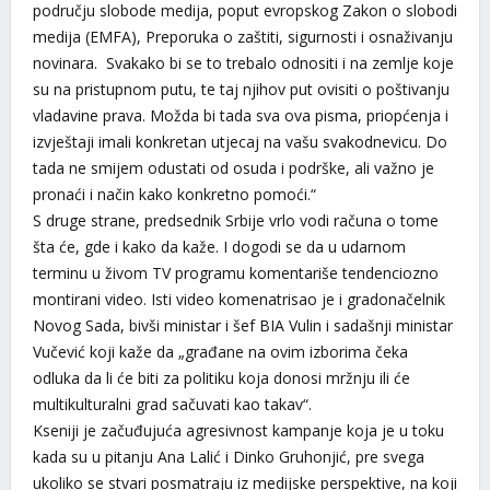
području slobode medija, poput evropskog Zakon o slobodi
medija (EMFA), Preporuka o zaštiti, sigurnosti i osnaživanju
novinara. Svakako bi se to trebalo odnositi i na zemlje koje
su na pristupnom putu, te taj njihov put ovisiti o poštivanju
vladavine prava. Možda bi tada sva ova pisma, priopćenja i
izvještaji imali konkretan utjecaj na vašu svakodnevicu. Do
tada ne smijem odustati od osuda i podrške, ali važno je
pronaći i način kako konkretno pomoći.“
S druge strane, predsednik Srbije vrlo vodi računa o tome
šta će, gde i kako da kaže. I dogodi se da u udarnom
terminu u živom TV programu komentariše tendenciozno
montirani video. Isti video komenatrisao je i gradonačelnik
Novog Sada, bivši ministar i šef BIA Vulin i sadašnji ministar
Vučević koji kaže da „građane na ovim izborima čeka
odluka da li će biti za politiku koja donosi mržnju ili će
multikulturalni grad sačuvati kao takav“.
Kseniji je začuđujuća agresivnost kampanje koja je u toku
kada su u pitanju Ana Lalić i Dinko Gruhonjić, pre svega
ukoliko se stvari posmatraju iz medijske perspektive, na koji