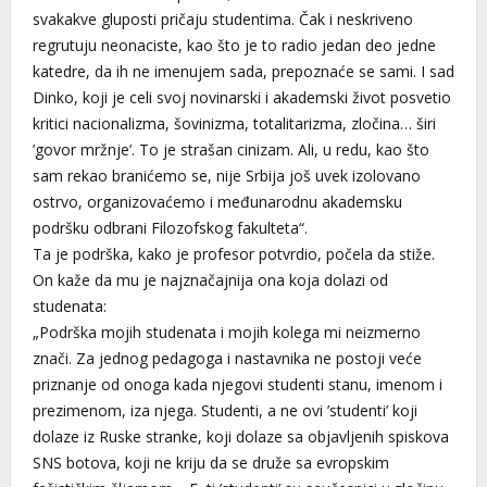
svakakve gluposti pričaju studentima. Čak i neskriveno
regrutuju neonaciste, kao što je to radio jedan deo jedne
katedre, da ih ne imenujem sada, prepoznaće se sami. I sad
Dinko, koji je celi svoj novinarski i akademski život posvetio
kritici nacionalizma, šovinizma, totalitarizma, zločina… širi
’govor mržnje’. To je strašan cinizam. Ali, u redu, kao što
sam rekao branićemo se, nije Srbija još uvek izolovano
ostrvo, organizovaćemo i međunarodnu akademsku
podršku odbrani Filozofskog fakulteta“.
Ta je podrška, kako je profesor potvrdio, počela da stiže.
On kaže da mu je najznačajnija ona koja dolazi od
studenata:
„Podrška mojih studenata i mojih kolega mi neizmerno
znači. Za jednog pedagoga i nastavnika ne postoji veće
priznanje od onoga kada njegovi studenti stanu, imenom i
prezimenom, iza njega. Studenti, a ne ovi ’studenti’ koji
dolaze iz Ruske stranke, koji dolaze sa objavljenih spiskova
SNS botova, koji ne kriju da se druže sa evropskim