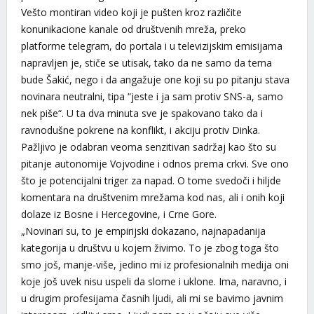
Vešto montiran video koji je pušten kroz različite
konunikacione kanale od društvenih mreža, preko
platforme telegram, do portala i u televizijskim emisijama
napravljen je, stiče se utisak, tako da ne samo da tema
bude Šakić, nego i da angažuje one koji su po pitanju stava
novinara neutralni, tipa “jeste i ja sam protiv SNS-a, samo
nek piše“. U ta dva minuta sve je spakovano tako da i
ravnodušne pokrene na konflikt, i akciju protiv Dinka.
Pažljivo je odabran veoma senzitivan sadržaj kao što su
pitanje autonomije Vojvodine i odnos prema crkvi. Sve ono
što je potencijalni triger za napad. O tome svedoči i hiljde
komentara na društvenim mrežama kod nas, ali i onih koji
dolaze iz Bosne i Hercegovine, i Crne Gore.
„Novinari su, to je empirijski dokazano, najnapadanija
kategorija u društvu u kojem živimo. To je zbog toga što
smo još, manje-više, jedino mi iz profesionalnih medija oni
koje još uvek nisu uspeli da slome i uklone. Ima, naravno, i
u drugim profesijama časnih ljudi, ali mi se bavimo javnim