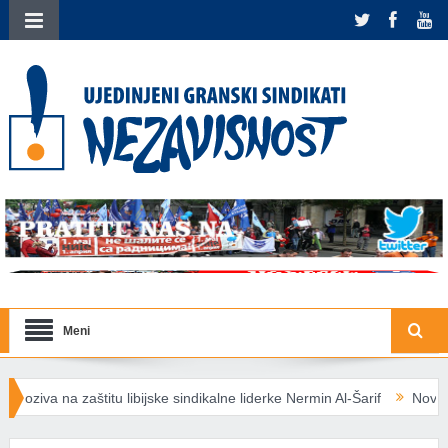
Meni
titu libijske sindikalne liderke Nermin Al-Šarif
Nova energetska pra