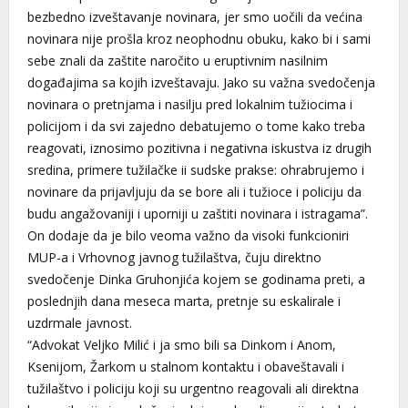
bezbedno izveštavanje novinara, jer smo uočili da većina
novinara nije prošla kroz neophodnu obuku, kako bi i sami
sebe znali da zaštite naročito u eruptivnim nasilnim
događajima sa kojih izveštavaju. Jako su važna svedočenja
novinara o pretnjama i nasilju pred lokalnim tužiocima i
policijom i da svi zajedno debatujemo o tome kako treba
reagovati, iznosimo pozitivna i negativna iskustva iz drugih
sredina, primere tužilačke ii sudske prakse: ohrabrujemo i
novinare da prijavljuju da se bore ali i tužioce i policiju da
budu angažovaniji i uporniji u zaštiti novinara i istragama”.
On dodaje da je bilo veoma važno da visoki funkcioniri
MUP-a i Vrhovnog javnog tužilaštva, čuju direktno
svedočenje Dinka Gruhonjića kojem se godinama preti, a
poslednjih dana meseca marta, pretnje su eskalirale i
uzdrmale javnost.
“Advokat Veljko Milić i ja smo bili sa Dinkom i Anom,
Ksenijom, Žarkom u stalnom kontaktu i obaveštavali i
tužilaštvo i policiju koji su urgentno reagovali ali direktna