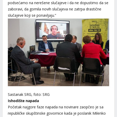
podsećamo na nerešene slučajeve i da ne dopustimo da se
zaboravi, da gomila novih slučajeva ne zatrpa drastične
slučajeve koji se ponavljaju.”
Sastanak SRG, foto: SRG
Ishodište napada
Početak najgore faze napada na novinare zaopčeo je sa
republičke skupštinske govornice kada je poslanik Milenko