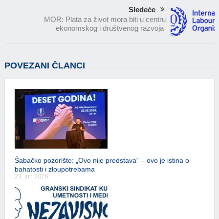
Sledeće
MOR: Plata za život mora biti u centru
ekonomskog i društvenog razvoja
POVEZANI ČLANCI
Šabačko pozorište: „Ovo nije predstava“ – ovo je istina o
bahatosti i zloupotrebama
23. jun 2026