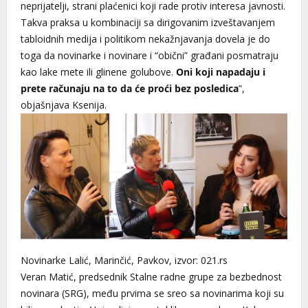
neprijatelji, strani plaćenici koji rade protiv interesa javnosti.
Takva praksa u kombinaciji sa dirigovanim izveštavanjem
tabloidnih medija i politikom nekažnjavanja dovela je do
toga da novinarke i novinare i “obični” građani posmatraju
kao lake mete ili glinene golubove.
Oni koji napadaju i
prete računaju na to da će proći bez posledica
”,
objašnjava Ksenija.
Novinarke Lalić, Marinčić, Pavkov, izvor: 021.rs
Veran Matić, predsednik Stalne radne grupe za bezbednost
novinara (SRG), među prvima se sreo sa novinarima koji su