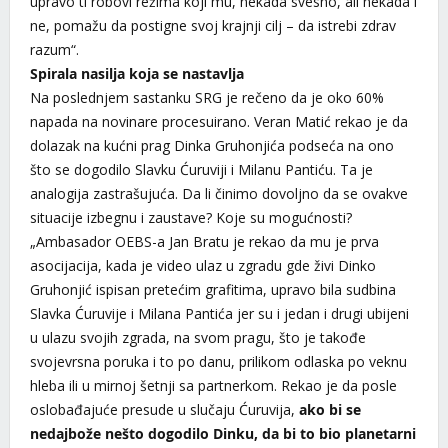
upravo ti robovi režima koji mu, nekada svesno, ali nekada i
ne, pomažu da postigne svoj krajnji cilj – da istrebi zdrav
razum“.
Spirala nasilja koja se nastavlja
Na poslednjem sastanku SRG je rečeno da je oko 60%
napada na novinare procesuirano. Veran Matić rekao je da
dolazak na kućni prag Dinka Gruhonjića podseća na ono
što se dogodilo Slavku Ćuruviji i Milanu Pantiću. Ta je
analogija zastrašujuća. Da li činimo dovoljno da se ovakve
situacije izbegnu i zaustave? Koje su mogućnosti?
„Ambasador OEBS-a Jan Bratu je rekao da mu je prva
asocijacija, kada je video ulaz u zgradu gde živi Dinko
Gruhonjić ispisan pretećim grafitima, upravo bila sudbina
Slavka Ćuruvije i Milana Pantića jer su i jedan i drugi ubijeni
u ulazu svojih zgrada, na svom pragu, što je takođe
svojevrsna poruka i to po danu, prilikom odlaska po veknu
hleba ili u mirnoj šetnji sa partnerkom. Rekao je da posle
oslobađajuće presude u slučaju Ćuruvija,
ako bi se
nedajbože nešto dogodilo Dinku, da bi to bio planetarni