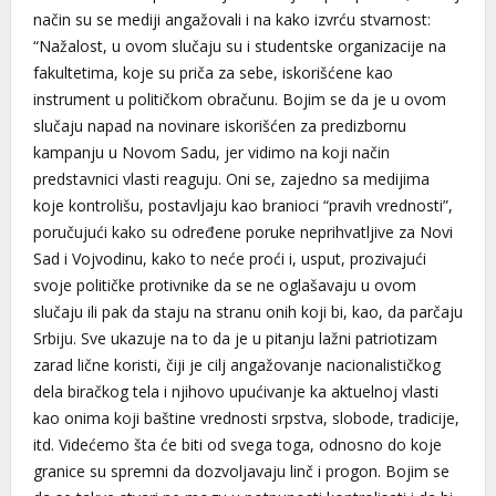
način su se mediji angažovali i na kako izvrću stvarnost:
“Nažalost, u ovom slučaju su i studentske organizacije na
fakultetima, koje su priča za sebe, iskorišćene kao
instrument u političkom obračunu. Bojim se da je u ovom
slučaju napad na novinare iskorišćen za predizbornu
kampanju u Novom Sadu, jer vidimo na koji način
predstavnici vlasti reaguju. Oni se, zajedno sa medijima
koje kontrolišu, postavljaju kao branioci “pravih vrednosti”,
poručujući kako su određene poruke neprihvatljive za Novi
Sad i Vojvodinu, kako to neće proći i, usput, prozivajući
svoje političke protivnike da se ne oglašavaju u ovom
slučaju ili pak da staju na stranu onih koji bi, kao, da parčaju
Srbiju. Sve ukazuje na to da je u pitanju lažni patriotizam
zarad lične koristi, čiji je cilj angažovanje nacionalističkog
dela biračkog tela i njihovo upućivanje ka aktuelnoj vlasti
kao onima koji baštine vrednosti srpstva, slobode, tradicije,
itd. Videćemo šta će biti od svega toga, odnosno do koje
granice su spremni da dozvoljavaju linč i progon. Bojim se