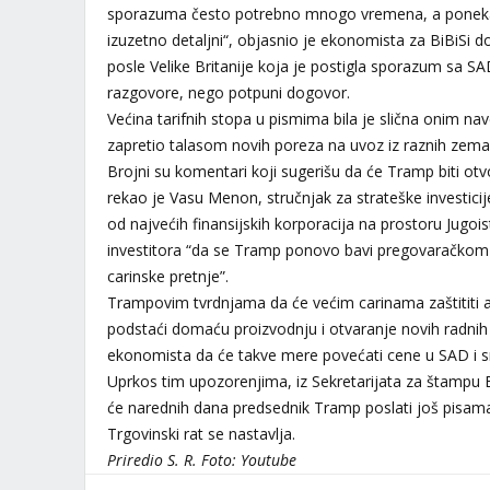
sporazuma često potrebno mnogo vremena, a ponekad
izuzetno detaljni“, objasnio je ekonomista za BiBiSi d
posle Velike Britanije koja je postigla sporazum sa SAD, 
razgovore, nego potpuni dogovor.
Većina tarifnih stopa u pismima bila je slična onim n
zapretio talasom novih poreza na uvoz iz raznih zemal
Brojni su komentari koji sugerišu da će Tramp biti otv
rekao je Vasu Menon, stručnjak za strateške investic
od najvećih finansijskih korporacija na prostoru Jugoi
investitora “da se Tramp ponovo bavi pregovaračkom 
carinske pretnje”.
Trampovim tvrdnjama da će većim carinama zaštititi 
podstaći domaću proizvodnju i otvaranje novih radnih
ekonomista da će takve mere povećati cene u SAD i sm
Uprkos tim upozorenjima, iz Sekretarijata za štampu 
će narednih dana predsednik Tramp poslati još pisam
Trgovinski rat se nastavlja.
Priredio S. R. Foto: Youtube