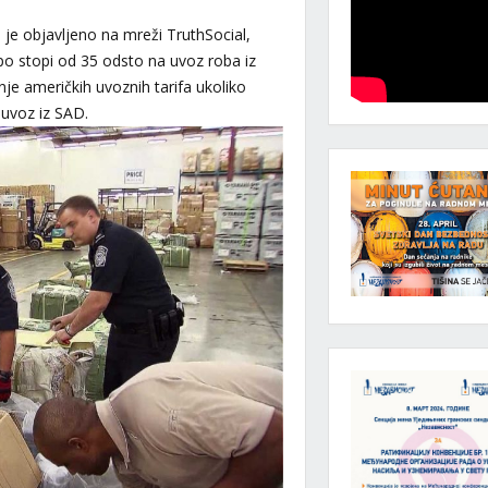
je objavljeno na mreži TruthSocial,
o stopi od 35 odsto na uvoz roba iz
nje američkih uvoznih tarifa ukoliko
 uvoz iz SAD.