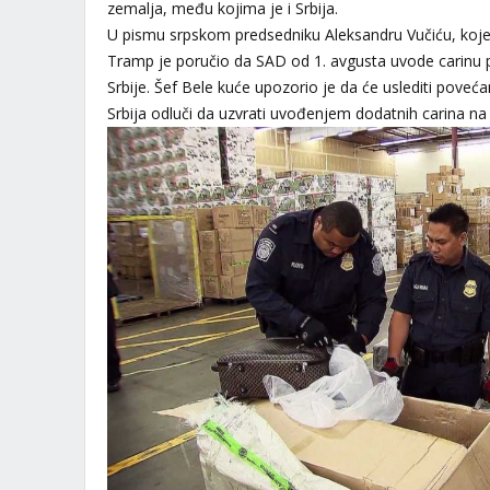
zemalja, među kojima je i Srbija.
U pismu srpskom predsedniku Aleksandru Vučiću, koje 
Tramp je poručio da SAD od 1. avgusta uvode carinu p
Srbije. Šef Bele kuće upozorio je da će uslediti poveća
Srbija odluči da uzvrati uvođenjem dodatnih carina na