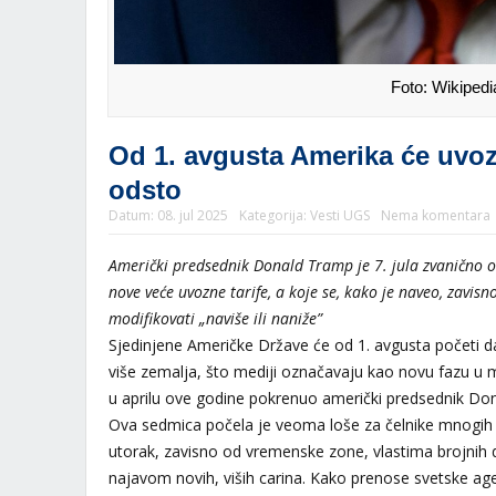
Foto: Wikipedi
Od 1. avgusta Amerika će uvoz i
odsto
Datum:
08. jul 2025
Kategorija:
Vesti UGS
Nema komentara
Američki predsednik Donald Tramp je 7. jula zvanično 
nove veće uvozne tarife, a koje se, kako je naveo, zavi
modifikovati „naviše ili naniže”
Sjedinjene Američke Države će od 1. avgusta početi da
više zemalja, što mediji označavaju kao novu fazu u
u aprilu ove godine pokrenuo američki predsednik Do
Ova sedmica počela je veoma loše za čelnike mnogih z
utorak, zavisno od vremenske zone, vlastima brojnih 
najavom novih, viših carina. Kako prenose svetske age