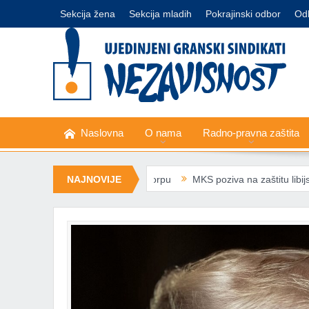
Sekcija žena
Sekcija mladih
Pokrajinski odbor
Od
Naslovna
O nama
Radno-pravna zaštita
priznaju minimalnu korpu
NAJNOVIJE
MKS poziva na zaštitu libijske sindikalne l