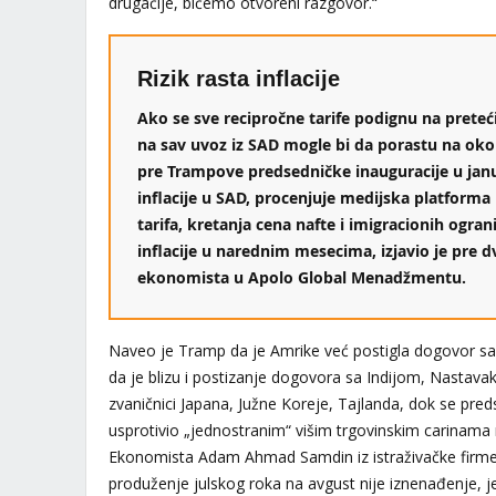
drugačije, bićemo otvoreni razgovor.“
Rizik rasta inflacije
Ako se sve recipročne tarife podignu na preteći
na sav uvoz iz SAD mogle bi da porastu na oko
pre Trampove predsedničke inauguracije u januar
inflacije u SAD, procenjuje medijska platforma
tarifa, kretanja cena nafte i imigracionih ogran
inflacije u narednim mesecima, izjavio je pre d
ekonomista u Apolo Global Menadžmentu.
Naveo je Tramp da je Amrike već postigla dogovor sa
da je blizu i postizanje dogovora sa Indijom, Nastava
zvaničnici Japana, Južne Koreje, Tajlanda, dok se pred
usprotivio „jednostranim“ višim trgovinskim carinama
Ekonomista Adam Ahmad Samdin iz istraživačke firme
produženje julskog roka na avgust nije iznenađenje, jer 