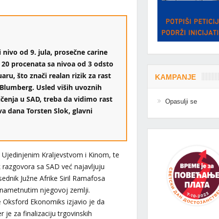
 nivo od 9. jula, prosečne carine
 20 procenata sa nivoa od 3 odsto
u, što znači realan rizik za rast
KAMPANJE
 Blumberg. Usled viših uvoznih
ičenja u SAD, treba da vidimo rast
Opasulji se
va dana Torsten Slok, glavni
 Ujedinjenim Kraljevstvom i Kinom, te
k razgovora sa SAD već najavljuju
sednik Južne Afrike Siril Ramafosa
 nametnutim njegovoj zemlji.
 Oksford Ekonomiks izjavio je da
je za finalizaciju trgovinskih