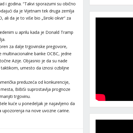
 i godina. “Takvi sporazumi su obično
odajući da je Vijetnam tek druga zemlja
ali da je to više bio „široki okvir“ za
avedenim u aprilu kada je Donald Tramp
ja.
oren za dalje trgovinske pregovore,
ije multinacionalne banke OCBC, jedne
stočne Azije. Objasnio je da su nade
taktikom, umesto da iznosi ozbiljne
američka preduzeća od konkurencije,
 mesta, BiBiSi suprostavlja prognoze
anjiti trgovinu.
Bele kuće u ponedeljak je najavljeno da
a upozorenja na nove uvozne carine.