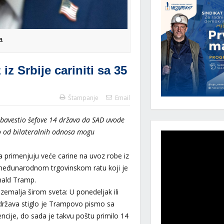
a
z Srbije cariniti sa 35
Štampanje
Email
obavestio šefove 14 država da SAD uvode
sno od bilateralnih odnosa mogu
 primenjuju veće carine na uvoz robe iz
 međunarodnom trgovinskom ratu koji je
nald Tramp.
emalja širom sveta: U ponedeljak ili
država stiglo je Trampovo pismo sa
ncije, do sada je takvu poštu primilo 14