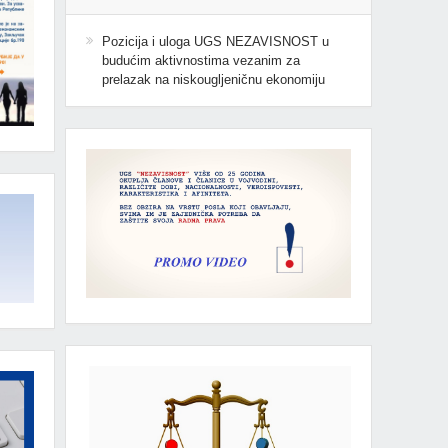
Pozicija i uloga UGS NEZAVISNOST u
budućim aktivnostima vezanim za
prelazak na niskougljeničnu ekonomiju