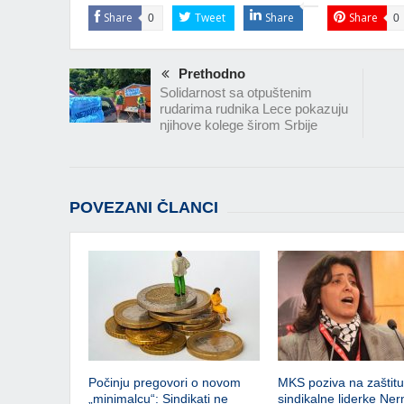
Share
Tweet
Share
Share
0
0
Prethodno
Solidarnost sa otpuštenim
rudarima rudnika Lece pokazuju
njihove kolege širom Srbije
POVEZANI ČLANCI
Počinju pregovori o novom
MKS poziva na zaštitu 
„minimalcu“: Sindikati ne
sindikalne liderke Ner