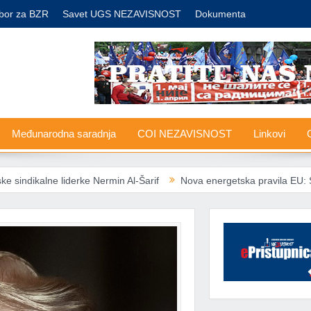
bor za BZR
Savet UGS NEZAVISNOST
Dokumenta
Međunarodna saradnja
COI NEZAVISNOST
Linkovi
G
iderke Nermin Al-Šarif
Nova energetska pravila EU: Socijalno ugrože