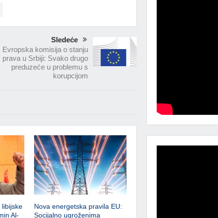
Sledeće
Evropska komisija o stanju
prava u Srbiji: Svako drugo
preduzeće u problemu s
korupcijom
libijske
Nova energetska pravila EU:
min Al-
Socijalno ugroženima