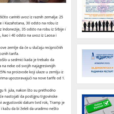
ito cariniti uvoz iz raznih zemalja: 25
je i Kazahstana, 30 odsto na robu iz
 Indonezije, 35 odsto na robu iz Srbije i
 kao i 40 odsto na uvoz iz Laosa i
ove zemlje da će u slučaju recipročnih
znih tarifa.
ošlo u sedmici kada je trebalo da
 na neke od svojih najagresivnijih
% na proizvode koji ulaze u zemlju iz
erima upozoravajući na nove tarife od 1.
gu 9. jula, nakon što su prethodno
 će nastojati da postignu trgovinske
vi avgustovski datum tvrd rok, Tramp je
 i kažu da bi želeli da uradimo nešto