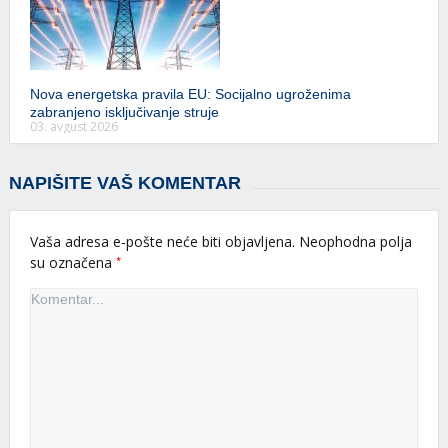
Nova energetska pravila EU: Socijalno ugroženima
zabranjeno isključivanje struje
03. avgust 2026
NAPIŠITE VAŠ KOMENTAR
Vaša adresa e-pošte neće biti objavljena.
Neophodna polja
*
su označena