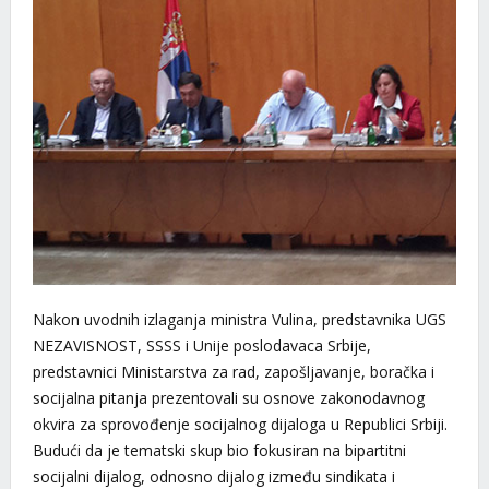
Nakon uvodnih izlaganja ministra Vulina, predstavnika UGS
NEZAVISNOST, SSSS i Unije poslodavaca Srbije,
predstavnici Ministarstva za rad, zapošljavanje, boračka i
socijalna pitanja prezentovali su osnove zakonodavnog
okvira za sprovođenje socijalnog dijaloga u Republici Srbiji.
Budući da je tematski skup bio fokusiran na bipartitni
socijalni dijalog, odnosno dijalog između sindikata i