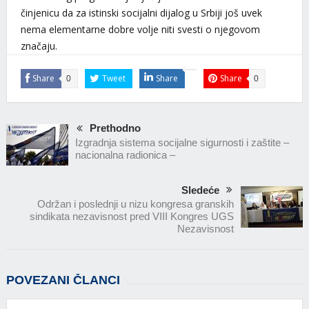
činjenicu da za istinski socijalni dijalog u Srbiji još uvek
nema elementarne dobre volje niti svesti o njegovom
značaju.
Share
Tweet
Share
Share
0
0
Prethodno
Izgradnja sistema socijalne sigurnosti i zaštite –
nacionalna radionica –
Sledeće
Održan i poslednji u nizu kongresa granskih
sindikata nezavisnost pred VIII Kongres UGS
Nezavisnost
POVEZANI ČLANCI