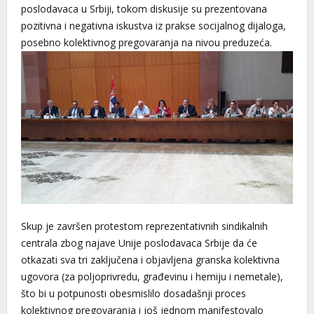
poslodavaca u Srbiji, tokom diskusije su prezentovana
pozitivna i negativna iskustva iz prakse socijalnog dijaloga,
posebno kolektivnog pregovaranja na nivou preduzeća.
Skup je završen protestom reprezentativnih sindikalnih
centrala zbog najave Unije poslodavaca Srbije da će
otkazati sva tri zaključena i objavljena granska kolektivna
ugovora (za poljoprivredu, građevinu i hemiju i nemetale),
što bi u potpunosti obesmislilo dosadašnji proces
kolektivnog pregovaranja i još jednom manifestovalo