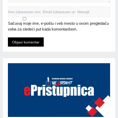
Sačuvaj moje ime, e-poštu i veb mesto u ovom pregledaču
veba za sledeći put kada komentarišem.