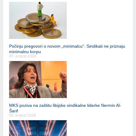
Počinju pregovori o novom „minimalcu“: Sindikati ne priznaju
minimalnu korpu
07. avgust 2026
MKS poziva na zaštitu libijske sindikalne liderke Nermin Al-
Šarif
05. avgust 2026