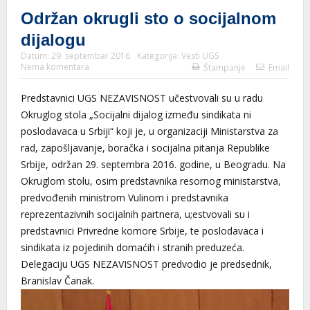
Održan okrugli sto o socijalnom
dijalogu
Datum:
29. septembar 2016
Kategorija:
Vesti UGS
Nema komentara
Štampanje
Email
Predstavnici UGS NEZAVISNOST učestvovali su u radu
Okruglog stola „Socijalni dijalog između sindikata ni
poslodavaca u Srbiji“ koji je, u organizaciji Ministarstva za
rad, zapošljavanje, boračka i socijalna pitanja Republike
Srbije, održan 29. septembra 2016. godine, u Beogradu. Na
Okruglom stolu, osim predstavnika resornog ministarstva,
predvođenih ministrom Vulinom i predstavnika
reprezentazivnih socijalnih partnera, u;estvovali su i
predstavnici Privredne komore Srbije, te poslodavaca i
sindikata iz pojedinih domaćih i stranih preduzeća.
Delegaciju UGS NEZAVISNOST predvodio je predsednik,
Branislav Čanak.