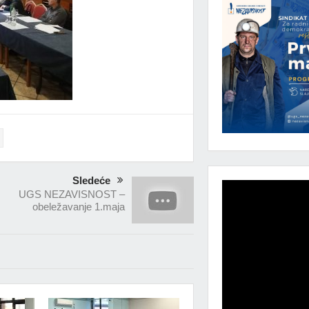
Sledeće
UGS NEZAVISNOST –
obeležavanje 1.maja