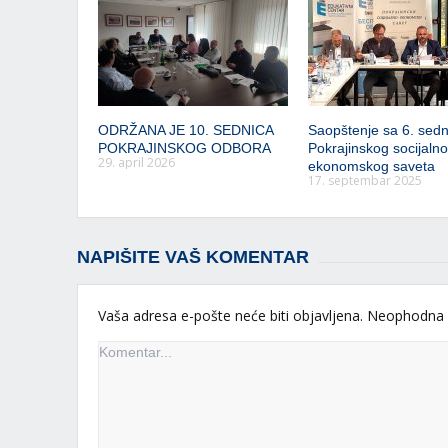
ODRŽANA JE 10. SEDNICA
Saopštenje sa 6. sedn
POKRAJINSKOG ODBORA
Pokrajinskog socijalno
29. april 2026
ekonomskog saveta
17. septembar 2025
NAPIŠITE VAŠ KOMENTAR
Vaša adresa e-pošte neće biti objavljena.
Neophodna 