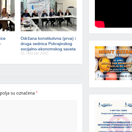
ice
Održana konstitutivna (prva) i
-
druga sednica Pokrajinskog
socijalno-ekonomskog saveta
05. februar 2025
*
polja su označena