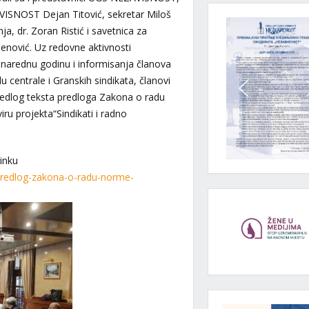
VISNOST Dejan Titović, sekretar Miloš
ja, dr. Zoran Ristić i savetnica za
jenović. Uz redovne aktivnosti
 narednu godinu i informisanja članova
centrale i Granskih sindikata, članovi
edlog teksta predloga Zakona o radu
ru projekta“Sindikati i radno
inku
-predlog-zakona-o-radu-norme-