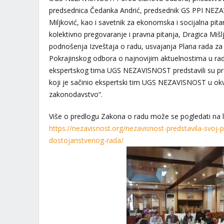
predsednica Čedanka Andrić, predsednik GS PPI NEZA
Miljković, kao i savetnik za ekonomska i socijalna pitan
kolektivno pregovaranje i pravna pitanja, Dragica Mišl
podnošenja Izveštaja o radu, usvajanja Plana rada za
Pokrajinskog odbora o najnovijim aktuelnostima u radu 
ekspertskog tima UGS NEZAVISNOST predstavili su pr
koji je sačinio ekspertski tim UGS NEZAVISNOST u okvi
zakonodavstvo“.
Više o predlogu Zakona o radu može se pogledati na l
https://nezavisnost.org/nezavisnost-predstavila-svoj
dostojanstvenog-rada/