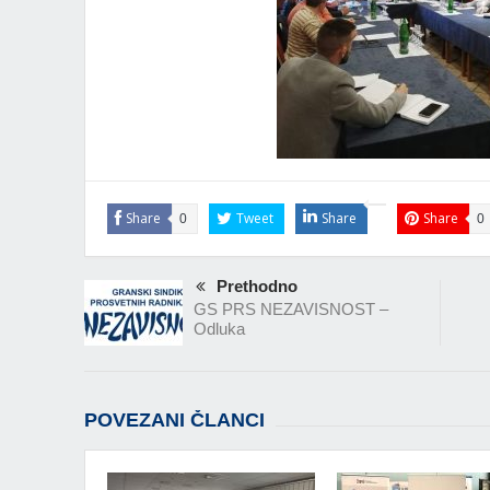
Share
Tweet
Share
Share
0
0
Prethodno
GS PRS NEZAVISNOST –
Odluka
POVEZANI ČLANCI