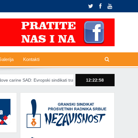
alerija
Kontakti
AD: Evropski sindikati traže zaštitu radnika od trgovinskih šokova
12:22:59