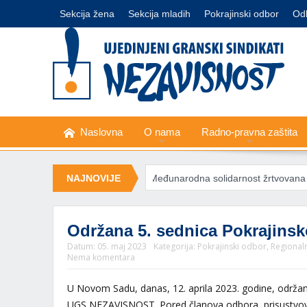
Sekcija žena
Sekcija mladih
Pokrajinski odbor
Od
Naslovna
O nama
Radno-pravna zaštita
ključivanje struje
NAJNOVIJE
Međunarodna solidarnost žrtvovana zarad ratne
Održana 5. sednica Pokrajins
Datum:
05. maj 2023
Kategorija:
Pokrajinski odbor
,
Regional
Nema komentara
U Novom Sadu, danas, 12. aprila 2023. godine, održan
UGS NEZAVISNOST. Pored članova odbora, prisustvov