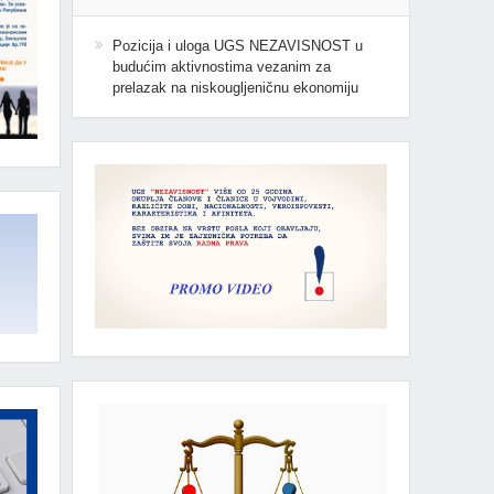
Pozicija i uloga UGS NEZAVISNOST u
budućim aktivnostima vezanim za
prelazak na niskougljeničnu ekonomiju