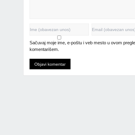
Sačuvaj moje ime, e-poštu i veb mesto u ovom pregle
komentarišem.