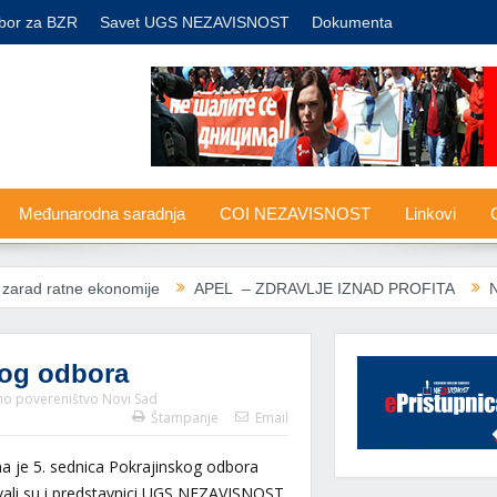
bor za BZR
Savet UGS NEZAVISNOST
Dokumenta
Međunarodna saradnja
COI NEZAVISNOST
Linkovi
G
 ekonomije
APEL – ZDRAVLJE IZNAD PROFITA
Nove carine S
kog odbora
no povereništvo Novi Sad
Štampanje
Email
a je 5. sednica Pokrajinskog odbora
ali su i predstavnici UGS NEZAVISNOST,