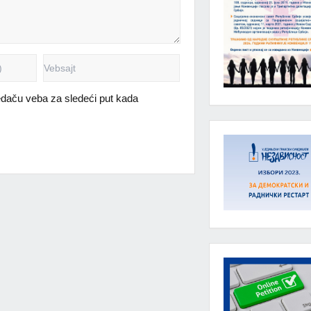
daču veba za sledeći put kada