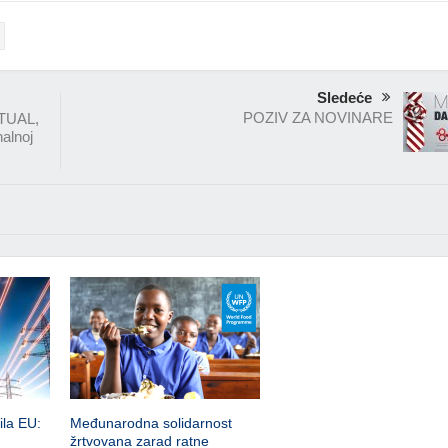
Sledeće
POZIV ZA NOVINARE
TUAL,
nalnoj
ila EU:
Međunarodna solidarnost
žrtvovana zarad ratne