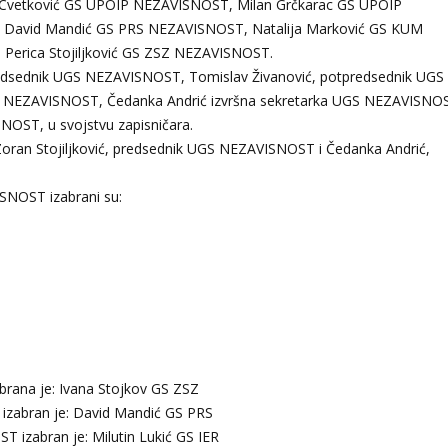
Cvetković GS UPOIP NEZAVISNOST, Milan Grčkarac GS UPOIP
 David Mandić GS PRS NEZAVISNOST, Natalija Marković GS KUM
Perica Stojiljković GS ZSZ NEZAVISNOST.
, predsednik UGS NEZAVISNOST, Tomislav Živanović, potpredsednik UGS
 NEZAVISNOST, Čedanka Andrić izvršna sekretarka UGS NEZAVISNOS
NOST, u svojstvu zapisničara.
 Zoran Stojiljković, predsednik UGS NEZAVISNOST i Čedanka Andrić,
SNOST izabrani su:
rana je: Ivana Stojkov GS ZSZ
izabran je: David Mandić GS PRS
 izabran je: Milutin Lukić GS IER