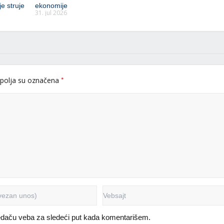
e struje
ekonomije
31. jul 2026
*
polja su označena
edaču veba za sledeći put kada komentarišem.