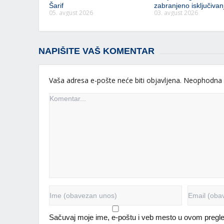
Šarif
zabranjeno isključivanj
05. avgust 2026
03. avgust 2026
NAPIŠITE VAŠ KOMENTAR
Vaša adresa e-pošte neće biti objavljena.
Neophodna 
Sačuvaj moje ime, e-poštu i veb mesto u ovom pregl