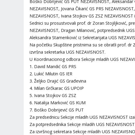
Boško Dobrijević GS PUT NEZAVISNOST, Aleksandar 
NEZAVISNOST, Jovana Čikarić GS PRS NEZAVISNOST,
NEZAVISNOST, Ivana Stojkov GS ZSZ NEZAVISNOST i 
Sednici su prosustvovali prof. dr Zoran Stojiljković
NEZAVISNOST, Dragan Milanović, potpredsednik UGS
Aleksandra Stamenković iz Sekretarijata UGS NEZAVIS
Na početku Skupštine pristnima su se obratli prof. dr
izvršna sekretarka UGS NEZAVISNOST.
U Koordinacionog odbora Sekcije mladih UGS NEZAVI
1. David Mandić GS PRS
2. Lukić Milutin GS IER
3. Željko Drajić GS Građevina
4. Milan Grčkarac GS UPOIP
5. Ivana Stojkov GS ZSZ
6. Natalija Marković GS KUM
7. Boško Dobrijević GS PUT
Za predsednicu Sekcije mladih UGS NEZAVISNOST izab
Za potpredsednika Sekcije mladih UGS NEZAVISNOST 
Za izvršnog sekretara Sekcije mladih UGS NEZAVISNOST