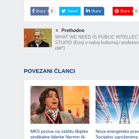
Share
Tweet
Share
Share
0
0
Prethodno
WHAT WE NEED IS PUBLIC INTELLEC
STUPID (Esej o našoj kulturnoj i profesio
eliti*)
POVEZANI ČLANCI
MKS poziva na zaštitu libijske
Nova energetska prav
sindikalne liderke Nermin Al-
Socijalno ugroženima