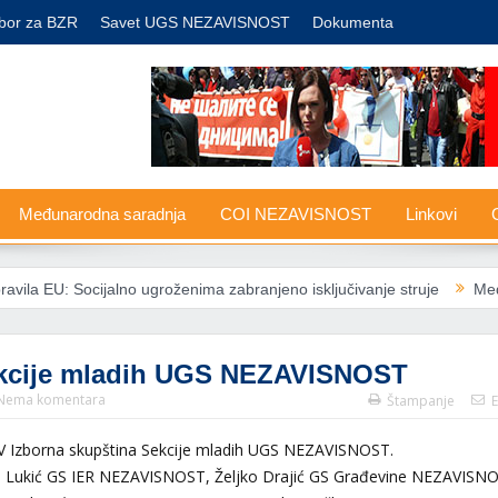
bor za BZR
Savet UGS NEZAVISNOST
Dokumenta
Međunarodna saradnja
COI NEZAVISNOST
Linkovi
G
 EU: Socijalno ugroženima zabranjeno isključivanje struje
Međunaro
ekcije mladih UGS NEZAVISNOST
Nema komentara
Štampanje
E
IV Izborna skupština Sekcije mladih UGS NEZAVISNOST.
Milutin Lukić GS IER NEZAVISNOST, Željko Drajić GS Građevine NEZAVISN