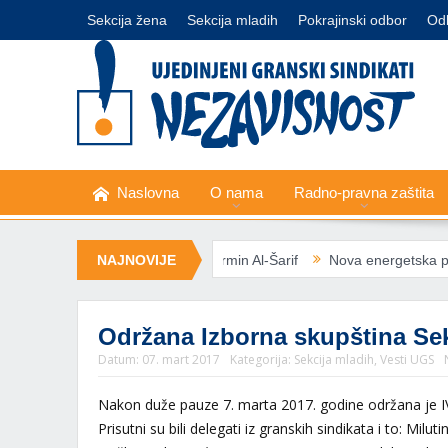
Sekcija žena
Sekcija mladih
Pokrajinski odbor
Od
Naslovna
O nama
Radno-pravna zaštita
 libijske sindikalne liderke Nermin Al-Šarif
NAJNOVIJE
Nova energetska pravila
Održana Izborna skupština S
Datum:
07. mart 2017
Kategorija:
Sekcija mladih
,
Vesti UGS
Nakon duže pauze 7. marta 2017. godine održana je 
Prisutni su bili delegati iz granskih sindikata i to: 