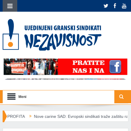
Meni
ve carine SAD: Evropski sindikati traže zaštitu radnika od trgovinskih 