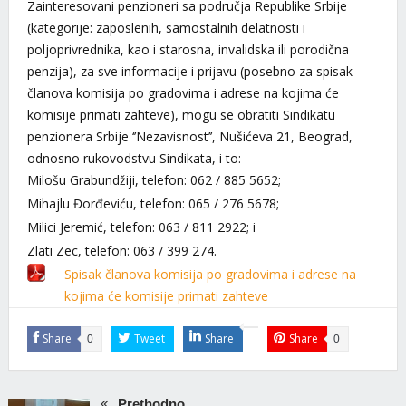
Zainteresovani penzioneri sa područja Republike Srbije
(kategorije: zaposlenih, samostalnih delatnosti i
poljoprivrednika, kao i starosna, invalidska ili porodična
penzija), za sve informacije i prijavu (posebno za spisak
članova komisija po gradovima i adrese na kojima će
komisije primati zahteve), mogu se obratiti Sindikatu
penzionera Srbije ‘’Nezavisnost’’, Nušićeva 21, Beograd,
odnosno rukovodstvu Sindikata, i to:
Milošu Grabundžiji, telefon: 062 / 885 5652;
Mihajlu Đorđeviću, telefon: 065 / 276 5678;
Milici Jeremić, telefon: 063 / 811 2922; i
Zlati Zec, telefon: 063 / 399 274.
Spisak članova komisija po gradovima i adrese na
kojima će komisije primati zahteve
Share
Tweet
Share
Share
0
0
Prethodno