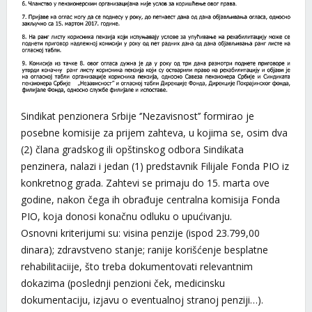
Sindikat penzionera Srbije ‘’Nezavisnost’’ formirao je
posebne komisije za prijem zahteva, u kojima se, osim dva
(2) člana gradskog ili opštinskog odbora Sindikata
penzinera, nalazi i jedan (1) predstavnik Filijale Fonda PIO iz
konkretnog grada. Zahtevi se primaju do 15. marta ove
godine, nakon čega ih obrađuje centralna komisija Fonda
PIO, koja donosi konačnu odluku o upućivanju.
Osnovni kriterijumi su: visina penzije (ispod 23.799,00
dinara); zdravstveno stanje; ranije korišćenje besplatne
rehabilitaciije, što treba dokumentovati relevantnim
dokazima (poslednji penzioni ček, medicinsku
dokumentaciju, izjavu o eventualnoj stranoj penziji…).