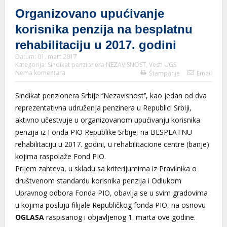
Organizovano upućivanje
korisnika penzija na besplatnu
rehabilitaciju u 2017. godini
Datum:
01. mart 2017
Kategorija:
Sindikat penzionera NEZAVISNOST
,
Vesti UGS
Nema komentara
Štampanje
Email
Sindikat penzionera Srbije ‘’Nezavisnost’’, kao jedan od dva
reprezentativna udruženja penzinera u Republici Srbiji,
aktivno učestvuje u organizovanom upućivanju korisnika
penzija iz Fonda PIO Republike Srbije, na BESPLATNU
rehabilitaciju u 2017. godini, u rehabilitacione centre (banje)
kojima raspolaže Fond PIO.
Prijem zahteva, u skladu sa kriterijumima iz Pravilnika o
društvenom standardu korisnika penzija i Odlukom
Upravnog odbora Fonda PIO, obavlja se u svim gradovima
u kojima posluju filijale Republičkog fonda PIO, na osnovu
OGLASA
raspisanog i objavljenog 1. marta ove godine.