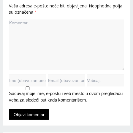
Vaša adresa e-pošte neće biti objavljena.
Neophodna polja
*
su označena
Sačuvaj moje ime, e-poštu i veb mesto u ovom pregledaču
veba za sledeći put kada komentarišem.