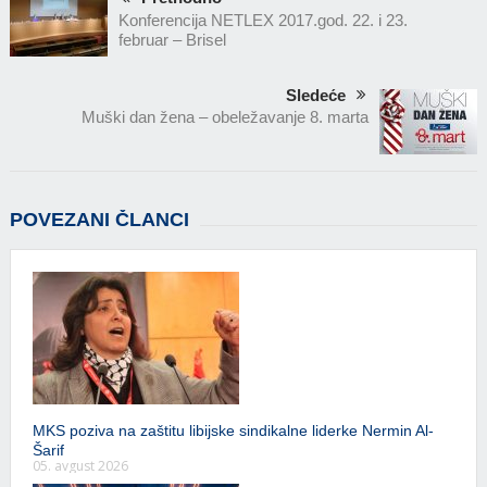
Konferencija NETLEX 2017.god. 22. i 23.
februar – Brisel
Sledeće
Muški dan žena – obeležavanje 8. marta
POVEZANI ČLANCI
MKS poziva na zaštitu libijske sindikalne liderke Nermin Al-
Šarif
05. avgust 2026