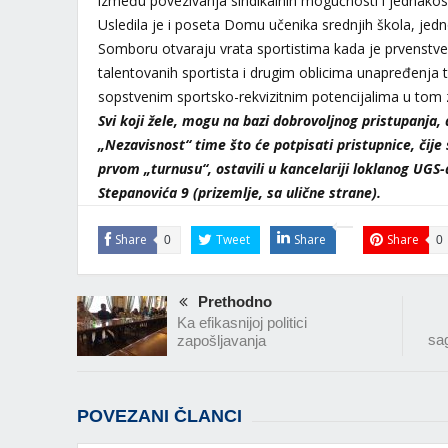
između povezivanja sindikalnih mogućnosti i jednakosti 
Usledila je i poseta Domu učenika srednjih škola, jed
Somboru otvaraju vrata sportistima kada je prvenst
talentovanih sportista i drugim oblicima unapređenja 
sopstvenim sportsko-rekvizitnim potencijalima u tom 
Svi koji žele, mogu na bazi dobrovoljnog pristupanja,
„Nezavisnost“ time što će potpisati pristupnice, čije
prvom „turnusu“, ostavili u kancelariji loklanog UGS-
Stepanovića 9 (prizemlje, sa ulične strane).
Share
Tweet
Share
Share
0
0
Prethodno
Ka efikasnijoj politici
sa
zapošljavanja
POVEZANI ČLANCI