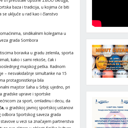
 sve tri preostale opštine ZBOU okruga,
tska baza i tradicija, u kojima će biti
da se uključe u rad kao i članstvo
 domaćinima, sindikalnim kolegama u
saveza grada Sombora
utiscima boravka u gradu zelenila, sporta
imali, kako i sami rekoše, čak i
 poslednjeg majskog petka. Radnom
ije – nesvakidašnje simultanke na 15
na protagonistkinja bila
nalni majstor šaha u Srbiji; ujedno, pri
a gradske uprave i sportske
ećnicom za sport, omladinu i decu, da
ća
, u gradskoj javnoj sportskoj ustanovi
g odbora Sportskog saveza grada
 stavove u vezi sa značajem partnerstva