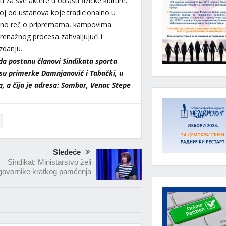
za sve aktere u oblasti fizičke kulture.
noj od ustanova koje tradicionalno u
veno reč o pripremama, kampovima
trenažnog procesa zahvaljujući i
zdanju.
 da postanu članovi Sindikata sporta
 su primerke Damnjanović i Tabački, u
a, a čija je adresa: Sombor, Venac Stepe
Sledeće
Sindikat: Ministarstvo želi
govornike kratkog pamćenja