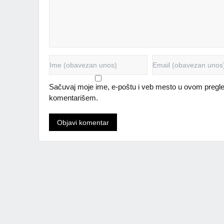
Sačuvaj moje ime, e-poštu i veb mesto u ovom pregle
komentarišem.