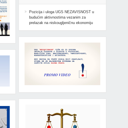
Pozicija i uloga UGS NEZAVISNOST u
budućim aktivnostima vezanim za
prelazak na niskougljeničnu ekonomiju