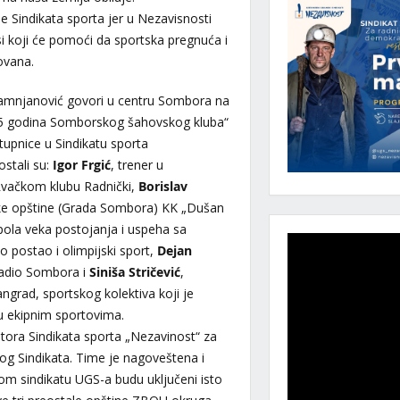
je Sindikata sporta jer u Nezavisnosti
rsi koji će pomoći da sportska pregnuća i
ovana.
Damnjanović govori u centru Sombora na
 95 godina Somborskog šahovskog kluba“
tupnice u Sindikatu sporta
ostali su:
Igor Frgić
, trener u
 Rvačkom klubu Radnički,
Borislav
ske opštine (Grada Sombora) KK „Dušan
 pola veka postojanja i uspeha sa
postao i olimpijski sport,
Dejan
 Radio Sombora i
Siniša Stričević
,
grad, sportskog kolektiva koji je
u ekipnim sportovima.
tora Sindikata sporta „Nezavinost“ za
g Sindikata. Time je nagoveštena i
m sindikatu UGS-a budu uključeni isto