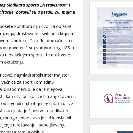
og Sindikata sporta „Nezavisnost“ i
izacije, boravili su u petak, 26. maja u
si posete Somboru njih dvojica objasne
ženja, društava ali i svih onih kojima
u ovom sindikatu. Takođe, domaćini su u
alnom povereništvu) somborskog UGS-a
tiku u ovdašnjem sportu, te društvene
om okruženju.
ičević, najmlađi srpski inter majstor
 većnica za sport i omladinu
vić
napomenuo je da je njegova
ti, kao i svi oni koji će biti angažovani u
od legendi najtrofejnijeg sporta u sve
istakao je da je članstvo u sindikalnoj
, mnogo jednostavnije i efikansije biti
ljenje u rešavanju i poboljšavanju
ima naša zemlja obiluje.