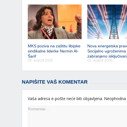
MKS poziva na zaštitu libijske
Nova energetska prav
sindikalne liderke Nermin Al-
Socijalno ugroženima
Šarif
zabranjeno isključivanj
05. avgust 2026
03. avgust 2026
NAPIŠITE VAŠ KOMENTAR
Vaša adresa e-pošte neće biti objavljena.
Neophodna 