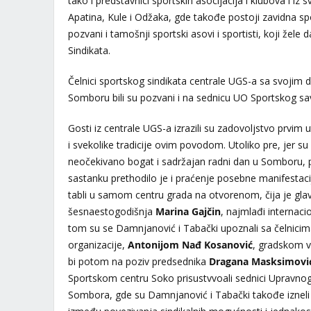
tako i predstavnici sportskih asocijacija i klubova i iz
Apatina, Kule i Odžaka, gde takođe postoji zavidna spor
pozvani i tamošnji sportski asovi i sportisti, koji žele 
Sindikata.
Čelnici sportskog sindikata centrale UGS-a sa svojim
Somboru bili su pozvani i na sednicu UO Sportskog 
Gosti iz centrale UGS-a izrazili su zadovoljstvo prvim 
i svekolike tradicije ovim povodom. Utoliko pre, jer su 
neočekivano bogat i sadržajan radni dan u Somboru,
sastanku prethodilo je i praćenje posebne manifestac
tabli u samom centru grada na otvorenom, čija je glav
šesnaestogodišnja
Marina Gajčin
, najmlađi internacio
tom su se Damnjanović i Tabački upoznali sa čelnicim
organizacije,
Antonijom Nađ Kosanović
, gradskom v
bi potom na poziv predsednika
Dragana Masksimovi
Sportskom centru Soko prisustvvoali sednici Upravno
Sombora, gde su Damnjanović i Tabački takođe izneli