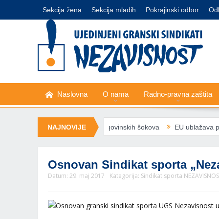
Sekcija žena
Sekcija mladih
Pokrajinski odbor
Od
Naslovna
O nama
Radno-pravna zaštita
že zaštitu radnika od trgovinskih šokova
NAJNOVIJE
EU ublažava pravila za zag
Osnovan Sindikat sporta „Ne
Datum:
29. maj 2017
Kategorija:
Sindikat sporta NEZAVISNO