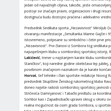
Jedan od najvažnijih ciljeva, takođe, jeste omasovljen
postoje svi značajni pravni, organizacioni i drugi resu
dostignuća budu dostojno praćena i adekvatno vredn
Predsednik Sindikata sporta „Nezavisnost“ Miroljub 
otvaranju manifestacije „Simultanka Marine Gajčin i
Istovremeno, potpisane su simbolično i četiri prve pris
„Nezavisnost“. Prvi članovi iz Sombora tog sindikata p
najuspešnijem klubu u somborskoj sportskoj istoriji,
Lakićević
, trener u najstarijem karate klubu sombor
Staničkov“, koji naredne godine obeležava lep jubilej,
posebnom značajnom naznakom da je karate končano 
Horvat
, šef tehnike i član sportske redakcije Novog
predsednik Skupštine Ženskog rukometnog kluba Ravan
doneo najviše radosti somborskoj sportskoj javnosti 
Stričevića Damnjanović i Tabački predlažu za koordina
Sombor kao i Zapadnobački upravni okrug u okviru ovo
realna mogućnost da osim grada Sombora, u sportsko