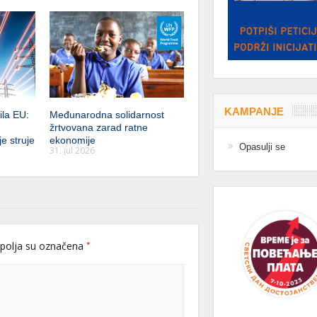
KAMPANJE
ila EU:
Međunarodna solidarnost
žrtvovana zarad ratne
e struje
ekonomije
Opasulji se
31. jul 2026
*
polja su označena