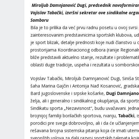
Miroljub Damnjanović Dugi, predsednik novoformiran
Vojislav Tabački, izvršni sekretar ove sindikalne organ
Somboru
Bila je to prilika da već prvu radnu posetu u ovoj svr
zainteresovanim predstavnicima sportskih klubova, udru
je sport blizak, detalje prednosti koje nudi članstvo 
prostorijama Koordinacionog odbora (ranije Region
bliže predstavili aktuelno stanje, rezultate i problema
oblasti duge tradicije, uspeha i rezultata u somborsk
Vojislav Tabački, Miroljub Damnjanović Dugi, Siniša Str
šaha Marina Gajčin i Antonija Nađ Kosanović, gradska
Bard jugoslovenske i srpske košarke,
Dugi Damnjano
želja, ali i generalno i sindikalnog okupljanja, da sportis
Sindikatu sporta „Nezavisnost“, budu uvažavani. Jedna 
brojnijoj familiji borilačkih sportova, rvanju,
Tabački
, 
porodici pre svega dobrovoljno, ali i da će učlanjenjem
rešavana brojna sistemska pitanja koja će imati uteme
sveopštih uslova za dalji razvoj sportskih talenata koj