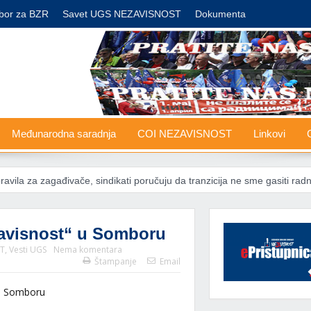
bor za BZR
Savet UGS NEZAVISNOST
Dokumenta
Međunarodna saradnja
COI NEZAVISNOST
Linkovi
G
ađivače, sindikati poručuju da tranzicija ne sme gasiti radna mesta
zavisnost“ u Somboru
ST
,
Vesti UGS
Nema komentara
Štampanje
Email