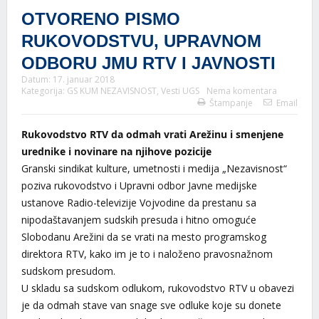
OTVORENO PISMO
RUKOVODSTVU, UPRAVNOM
ODBORU JMU RTV I JAVNOSTI
Datum:
17. januar 2018
Kategorija:
GS KUM NEZAVISNOST
,
Vesti UGS
Nema komentara
Štampanje
Email
Rukovodstvo RTV da odmah vrati Arežinu i smenjene
urednike i novinare na njihove pozicije
Granski sindikat kulture, umetnosti i medija „Nezavisnost“
poziva rukovodstvo i Upravni odbor Javne medijske
ustanove Radio-televizije Vojvodine da prestanu sa
nipodaštavanjem sudskih presuda i hitno omoguće
Slobodanu Arežini da se vrati na mesto programskog
direktora RTV, kako im je to i naloženo pravosnažnom
sudskom presudom.
U skladu sa sudskom odlukom, rukovodstvo RTV u obavezi
je da odmah stave van snage sve odluke koje su donete