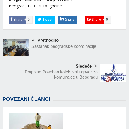
Beograd, 17.01.2018. godine
Share
Tweet
Share
Share
0
0
Prethodno
Sastanak beogradske koordinacije
Sledeće
Potpisan Poseban kolektivni ugovor za
komunalce u Beogradu
POVEZANI ČLANCI