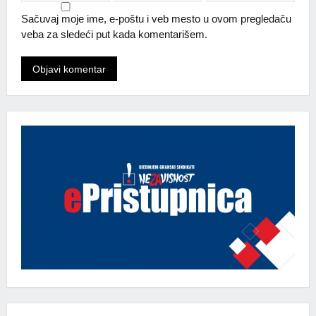
Sačuvaj moje ime, e-poštu i veb mesto u ovom pregledaču
veba za sledeći put kada komentarišem.