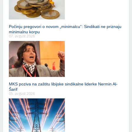
Počinju pregovori o novom „minimalcu“: Sindikati ne priznaju
minimalnu korpu
07. avgust 2026
MKS poziva na zaštitu libijske sindikalne liderke Nermin Al-
Šarif
05. avgust 2026