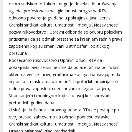
ovom sudskom odlukom, nego je dovela i do urušavanja
ugleda, profesionalizma i gledanosti programa RTV,
odnosno poverenja građana u pokrajinski javni servis.
Granski sindikat kulture, umetnosti i medija „Nezavisnost“
poziva rukovodstvo i Upravni odbor da se odupru političkim
pritiscima i da se odmah prestane sa kršenjem radnih prava
zaposlenih koji su smenjivani u atmosferi „političkog
obračuna“.
Podsećamo rukovodstvo i Upravni odbor RTV da
pokrajinski javni servis ne sme da polaže računa političkim
akterima već isključivo građanima koji ga finansiraju, te da
ni pod kojim uslovima u ime nečijih političkih ambicija krši
radna prava zaposlenih neosnovanim degradiranjem,
šikaniranjem i mobingom koji se u ovoj kući sprovode
prethodnih godinu dana.
U slučaju da članovi Upravnog odbora RTV ne postupe po
ovoj presudi zahtevamo da odmah podnesu ostavke!
Granski sindikat kulture, umetnosti i medija „Nezavisnost“
Dragan Milanović Pilac, predsednik