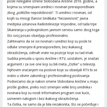
posle nelegalne smene Slobodana Arežine 2016. godine, a
kojima su smenjivani urednici i novinari preraspoređivani
zbog „političke nepodobnosti“. Ti urednici i novinari, od
kojih su mnogi članovi Sindikata “Nezavisnost” Javna
medijska ustanova Radiotelevizije Vojvodine, od tada trpe
šikaniranja u pokrajinskom javnom servisu samo zbog toga
što svoj posao obavljaju profesionalno.
Zahtevamo da se svi novinari i urednici koji su posle te
odluke smenjeni ili preraspoređeni, bez ikakavog
obrazloženja, odmah vrate na pozicije koje su tad imali.
Sudska presuda u sporu Arežine i RTV, uostalom, je snažan
argument i za sve one koji su bili meta „čistke“ u televiziji.
Njihovim vraćanjem na poslove koje su obavljali RTV bi se
vratio u okvire zakonitog i profesionalnog poslovanja.
Podsećamo da je nakon smene Slobodana Arežine u maju
prošle godine, preko noći smenjen veliki broj urednika i
novinara koji su nosili Informativni program ove kuće,
usmenim nalogom i bez ikakvog obrazloženja.
Ta čistka, ne samo da je bila nezakonita, što se potvrđuje i