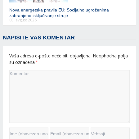
Nova energetska pravila EU: Socijalno ugroženima
zabranjeno isključivanje struje
03. avgust 2026
NAPIŠITE VAŠ KOMENTAR
Vaša adresa e-pošte neće biti objavljena.
Neophodna polja
*
su označena