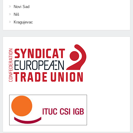
Novi Sad
Niš
Kragujevac