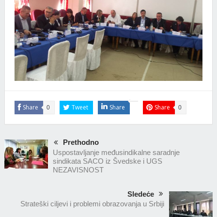
Share
Tweet
Share
Share
0
0
Prethodno
Uspostavljanje međusindikalne saradnje
sindikata SACO iz Švedske i UGS
NEZAVISNOST
Sledeće
Strateški ciljevi i problemi obrazovanja u Srbiji