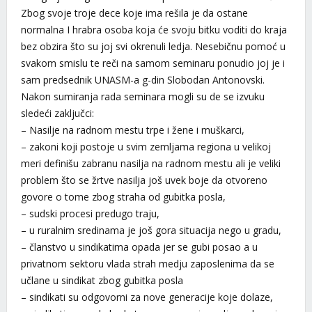
Zbog svoje troje dece koje ima rešila je da ostane
normalna I hrabra osoba koja će svoju bitku voditi do kraja
bez obzira što su joj svi okrenuli ledja. Nesebičnu pomoć u
svakom smislu te reči na samom seminaru ponudio joj je i
sam predsednik UNASM-a g-din Slobodan Antonovski.
Nakon sumiranja rada seminara mogli su de se izvuku
sledeći zaključci:
– Nasilje na radnom mestu trpe i žene i muškarci,
– zakoni koji postoje u svim zemljama regiona u velikoj
meri definišu zabranu nasilja na radnom mestu ali je veliki
problem što se žrtve nasilja još uvek boje da otvoreno
govore o tome zbog straha od gubitka posla,
– sudski procesi predugo traju,
– u ruralnim sredinama je još gora situacija nego u gradu,
– članstvo u sindikatima opada jer se gubi posao a u
privatnom sektoru vlada strah medju zaposlenima da se
učlane u sindikat zbog gubitka posla
– sindikati su odgovorni za nove generacije koje dolaze,