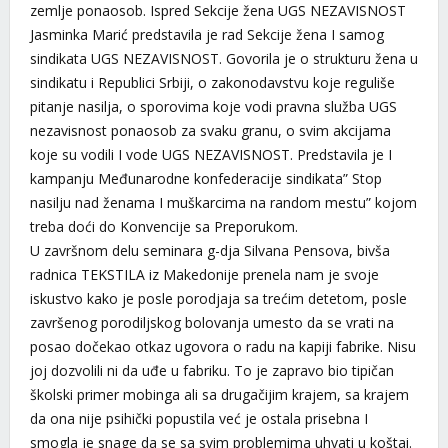
zemlje ponaosob. Ispred Sekcije žena UGS NEZAVISNOST
Jasminka Marić predstavila je rad Sekcije žena I samog
sindikata UGS NEZAVISNOST. Govorila je o strukturu žena u
sindikatu i Republici Srbiji, o zakonodavstvu koje reguliše
pitanje nasilja, o sporovima koje vodi pravna služba UGS
nezavisnost ponaosob za svaku granu, o svim akcijama
koje su vodili I vode UGS NEZAVISNOST. Predstavila je I
kampanju Međunarodne konfederacije sindikata” Stop
nasilju nad ženama I muškarcima na random mestu” kojom
treba doći do Konvencije sa Preporukom.
U završnom delu seminara g-dja Silvana Pensova, bivša
radnica TEKSTILA iz Makedonije prenela nam je svoje
iskustvo kako je posle porodjaja sa trećim detetom, posle
završenog porodiljskog bolovanja umesto da se vrati na
posao dočekao otkaz ugovora o radu na kapiji fabrike. Nisu
joj dozvolili ni da uđe u fabriku. To je zapravo bio tipičan
školski primer mobinga ali sa drugačijim krajem, sa krajem
da ona nije psihički popustila već je ostala prisebna I
smogla je snage da se sa svim problemima uhvati u koštai.