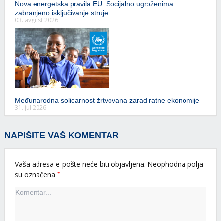
Nova energetska pravila EU: Socijalno ugroženima
zabranjeno isključivanje struje
03. avgust 2026
Međunarodna solidarnost žrtvovana zarad ratne ekonomije
31. jul 2026
NAPIŠITE VAŠ KOMENTAR
Vaša adresa e-pošte neće biti objavljena.
Neophodna polja
*
su označena