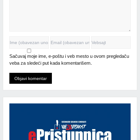
Sačuvaj moje ime, e-poštu i veb mesto u ovom pregledaču
veba za sledeći put kada komentarišem.