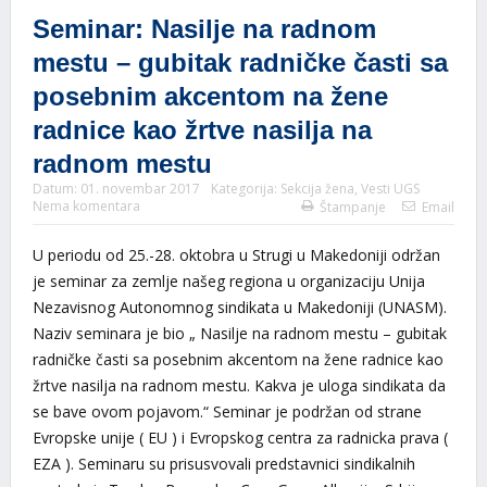
Seminar: Nasilje na radnom
mestu – gubitak radničke časti sa
posebnim akcentom na žene
radnice kao žrtve nasilja na
radnom mestu
Datum:
01. novembar 2017
Kategorija:
Sekcija žena
,
Vesti UGS
Nema komentara
Štampanje
Email
U periodu od 25.-28. oktobra u Strugi u Makedoniji održan
je seminar za zemlje našeg regiona u organizaciju Unija
Nezavisnog Autonom
nog sindikata u Makedoniji (UNASM).
Naziv seminara je bio „ Nasilje na radnom mestu – gubitak
radničke časti sa posebnim akcentom na žene radnice kao
žrtve nasilja na radnom mestu. Kakva je uloga sindikata da
se bave ovom pojavom.“ Seminar je podržan od strane
Evropske unije ( EU ) i Evropskog centra za radnicka prava (
EZA ). Seminaru su prisusvovali predstavnici sindikalnih