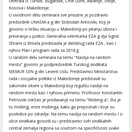
centrala iz Turske, Bugarske, Crne Gore, Albanije, Srbije,
Kosova i Makedonije.
U uvodnom delu seminara sve prisutne je pozdravio
predsednik UNASM-a g-din Slobodan Antovski, koji je
govorio o tešku situaciju u Makedoniji po pitanju izbora i
previranja u politici. Generalna sekretarka EZA g-dja Sigrid
Shrami iz Brisela predstavila je delokrug rada EZA , kao I
njihov Plan i program rada za 2018.g.
U random delu seminara na temu “Nasilja na random
mestu” govorio je podpredsednik Turskog sindikata
MEMUR SEN g-din Levent Uslu. Predstavnici Ministarstva
rada i socijalne politike iz Makedonije predstavili su
zakonske okvire u Makedoniji koji regulišu nasilje na
random mestu kao I njihovu primenu. Professor Konstantin
Petrovski održao je predavanje na temu “Mobing-a”, šta je
to mobing, vrste mobinga, kako ga prepoznati i koje su
posledice po zdravlje. Na temu nasilja na random mestu I o
ulozi sindikata govorili su i predstavnici svih sindikalnih
central zemalja regiona sa osvrtom na specifičnosti svake