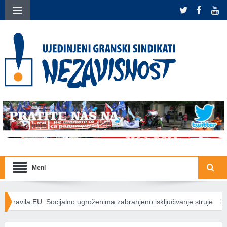
Meni
lno ugroženima zabranjeno isključivanje struje
Međunarodna solida