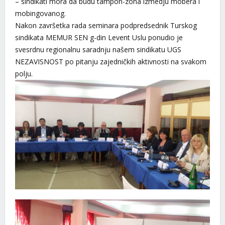
– sindikati mora da budu tampon-zona izmedju mobera i
mobingovanog.
Nakon završetka rada seminara podpredsednik Turskog
sindikata MEMUR SEN g-din Levent Uslu ponudio je
svesrdnu regionalnu saradnju našem sindikatu UGS
NEZAVISNOST po pitanju zajedničkih aktivnosti na svakom
polju.