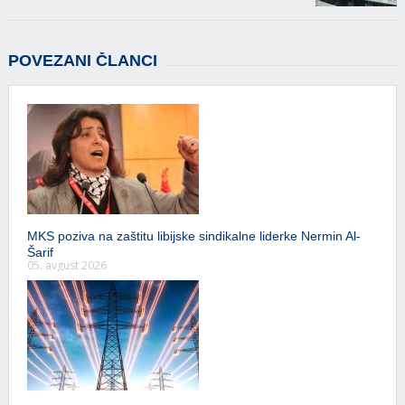
POVEZANI ČLANCI
MKS poziva na zaštitu libijske sindikalne liderke Nermin Al-
Šarif
05. avgust 2026