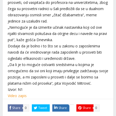
prosveti, od vaspitača do profesora na univerzitetima, zbog
čega su prosvetni radnici u šali predložili da se u dualnom
obrazovanju osmisli smer „čitač džabametra“, merne
jedinice za uzaludni rad.
„Nemoguće je da izmerite učinak nastavnika koji od ove
rijaliti stvarnosti pokušava da otrgne decu i navede na pravi
put“, kaže gošća Dnevnika.
Dodaje da je bolno i to što se u zakonu o zaposlenima
navodi da će vrednovanje rada zaposlenih u prosveti biti
ogledalo efikasnosti i uređenosti države.
„Da li je to moguće ostvariti sredstvima u kojima je
omogućeno da svi oni koji imaju privilegije zadržavaju svoje
pozicije, a mi zaposleni u prosveti i dalje se borimo sa
platama nižim od proseka“, pita Vojvodić Mitrović.
Izvor:
N1
Video zapis
Share
Tweet
Share
Share
0
0