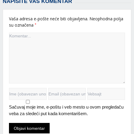
NAPIŠITE VAŠ KOMENTAR
Vaša adresa e-pošte neće biti objavljena.
Neophodna polja
*
su označena
Sačuvaj moje ime, e-poštu i veb mesto u ovom pregledaču
veba za sledeći put kada komentarišem.