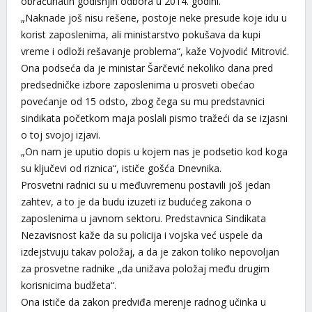
obračunatih godišnjih odbora u 2014. godini.
„Naknade još nisu rešene, postoje neke presude koje idu u
korist zaposlenima, ali ministarstvo pokušava da kupi
vreme i odloži rešavanje problema“, kaže Vojvodić Mitrović.
Ona podseća da je ministar Šarčević nekoliko dana pred
predsedničke izbore zaposlenima u prosveti obećao
povećanje od 15 odsto, zbog čega su mu predstavnici
sindikata početkom maja poslali pismo tražeći da se izjasni
o toj svojoj izjavi.
„On nam je uputio dopis u kojem nas je podsetio kod koga
su ključevi od riznica“, ističe gošća Dnevnika.
Prosvetni radnici su u međuvremenu postavili još jedan
zahtev, a to je da budu izuzeti iz budućeg zakona o
zaposlenima u javnom sektoru. Predstavnica Sindikata
Nezavisnost kaže da su policija i vojska već uspele da
izdejstvuju takav položaj, a da je zakon toliko nepovoljan
za prosvetne radnike „da unižava položaj među drugim
korisnicima budžeta“.
Ona ističe da zakon predviđa merenje radnog učinka u