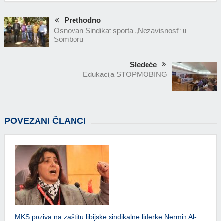
Prethodno
Osnovan Sindikat sporta „Nezavisnost“ u
Somboru
Sledeće
Edukacija STOPMOBING
POVEZANI ČLANCI
MKS poziva na zaštitu libijske sindikalne liderke Nermin Al-