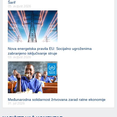
Šarif
05. avgust 2026
Nova energetska pravila EU: Socijalno ugroženima
zabranjeno isključivanje struje
03. avgust 2026
Međunarodna solidarnost žrtvovana zarad ratne ekonomije
31. jul 2026