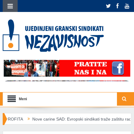
Meni
e carine SAD: Evropski sindikati traže zaštitu radnika od trgovinskih š