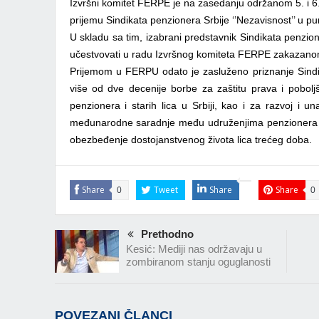
Izvršni komitet FERPE je na zasedanju održanom 5. i 
prijemu Sindikata penzionera Srbije ‘’Nezavisnost’’ u p
U skladu sa tim, izabrani predstavnik Sindikata penzion
učestvovati u radu Izvršnog komiteta FERPE zakazanom
Prijemom u FERPU odato je zasluženo priznanje Sindik
više od dve decenije borbe za zaštitu prava i pobolj
penzionera i starih lica u Srbiji, kao i za razvoj i un
međunarodne saradnje među udruženjima penzionera i
obezbeđenje dostojanstvenog života lica trećeg doba.
Share
Tweet
Share
Share
0
0
Prethodno
Kesić: Mediji nas održavaju u
zombiranom stanju oguglanosti
POVEZANI ČLANCI