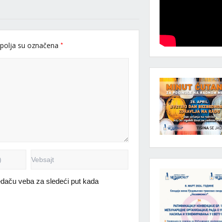
*
polja su označena
daču veba za sledeći put kada