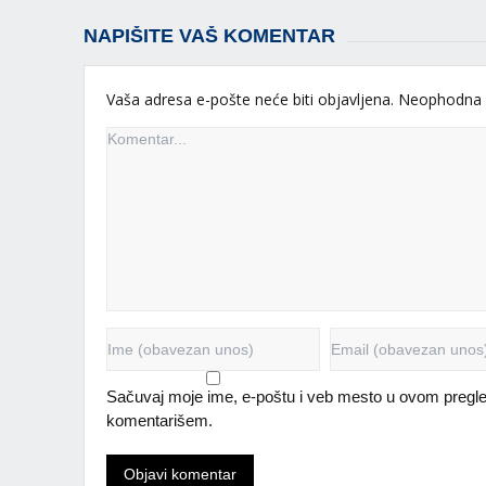
NAPIŠITE VAŠ KOMENTAR
Vaša adresa e-pošte neće biti objavljena.
Neophodna 
Sačuvaj moje ime, e-poštu i veb mesto u ovom pregle
komentarišem.