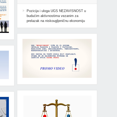
Pozicija i uloga UGS NEZAVISNOST u
budućim aktivnostima vezanim za
prelazak na niskougljeničnu ekonomiju