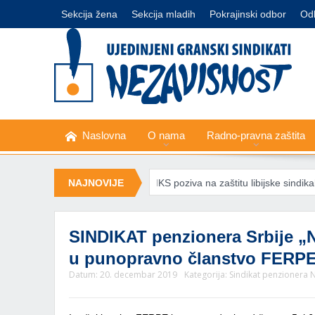
Sekcija žena
Sekcija mladih
Pokrajinski odbor
Od
Naslovna
O nama
Radno-pravna zaštita
u minimalnu korpu
NAJNOVIJE
MKS poziva na zaštitu libijske sindikalne liderke 
SINDIKAT penzionera Srbije „N
u punopravno članstvo FERP
Datum:
20. decembar 2019
Kategorija:
Sindikat penzionera