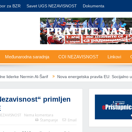
bor za BZR
Savet UGS NEZAVISNOST
Dokumenta
Međunarodna saradnja
COI NEZAVISNOST
Linkovi
G
Nermin Al-Šarif
Nova energetska pravila EU: Socijalno ugroženima z
ezavisnost“ primljen
E
 NEZAVISNOST
Nema komentara
Štampanje
Email