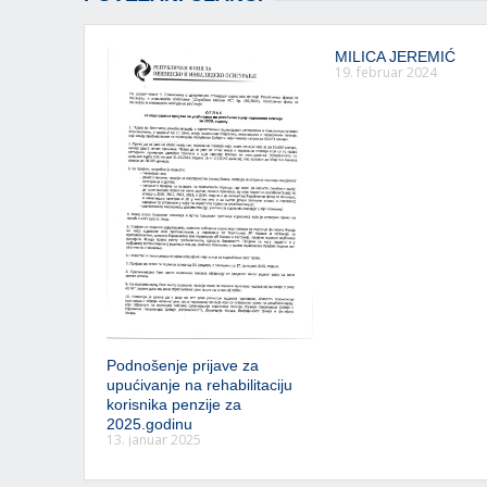
MILICA JEREMIĆ
19. februar 2024
Podnošenje prijave za
upućivanje na rehabilitaciju
korisnika penzije za
2025.godinu
13. januar 2025