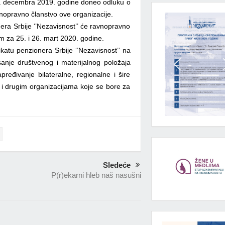
6. decembra 2019. godine doneo odluku o
unopravno članstvo ove organizacije.
era Srbije ‘’Nezavisnost’’ će ravnopravno
 za 25. i 26. mart 2020. godine.
atu penzionera Srbije ‘’Nezavisnost’’ na
šanje društvenog i materijalnog položaja
apređivanje bilateralne, regionalne i šire
 drugim organizacijama koje se bore za
Sledeće
P(r)ekarni hleb naš nasušni