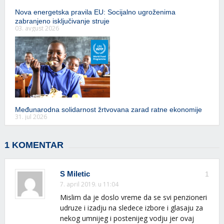
Nova energetska pravila EU: Socijalno ugroženima
zabranjeno isključivanje struje
03. avgust 2026
Međunarodna solidarnost žrtvovana zarad ratne ekonomije
31. jul 2026
1 KOMENTAR
S Miletic
1
7. april 2019. u 11:04
Mislim da je doslo vreme da se svi penzioneri
udruze i izadju na sledece izbore i glasaju za
nekog umnijeg i postenijeg vodju jer ovaj