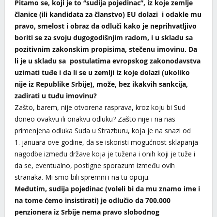
Pitamo se, koji je to ‘’sudija pojedinac’’, iz koje zemlje
članice (ili kandidata za članstvo) EU dolazi i odakle mu
pravo, smelost i obraz da odluči kako je neprihvatljivo
boriti se za svoju dugogodišnjim radom, i u skladu sa
pozitivnim zakonskim propisima, stečenu imovinu. Da
li je u skladu sa postulatima evropskog zakonodavstva
uzimati tuđe i da li se u zemlji iz koje dolazi (ukoliko
nije iz Republike Srbije), može, bez ikakvih sankcija,
zadirati u tuđu imovinu?
Zašto, barem, nije otvorena rasprava, kroz koju bi Sud
doneo ovakvu ili onakvu odluku? Zašto nije i na nas
primenjena odluka Suda u Strazburu, koja je na snazi od
1. januara ove godine, da se iskoristi mogućnost sklapanja
nagodbe između države koja je tužena i onih koji je tuže i
da se, eventualno, postigne sporazum između ovih
stranaka. Mi smo bili spremni i na tu opciju.
Međutim, sudija pojedinac (voleli bi da mu znamo ime i
na tome ćemo insistirati) je odlučio da 700.000
penzionera iz Srbije nema pravo slobodnog