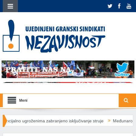
Meni
ma zabranjeno isključivanje struje
Međunarodna solidarnost žrtvo