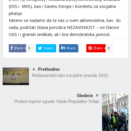
(EKS i MKS), kao i Savetu Evrope i Komitetu za socijalna
pitanja.
Iskreno se nadamo da će nas u ovim aktivnostima, kao do
sada, podržati čitava porodica NEZAVISNOST – svi članovi
UGS i i granski sindikati, ali i šira demokratska javnost.
Share
Tweet
Share
Share
0
0
Prethodno
Međunarodni dan socijalne pravde 2019.
Sledeće
Protest ispred zgrade Vlade Republike Srbije