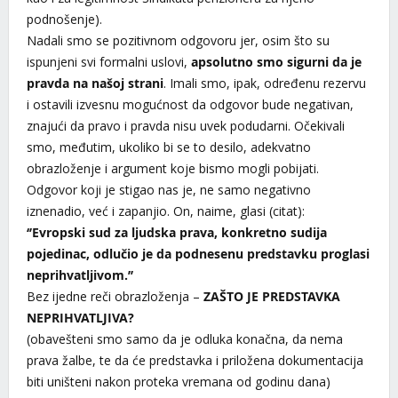
podnošenje).
Nadali smo se pozitivnom odgovoru jer, osim što su
ispunjeni svi formalni uslovi,
apsolutno smo sigurni da je
pravda na našoj strani
. Imali smo, ipak, određenu rezervu
i ostavili izvesnu mogućnost da odgovor bude negativan,
znajući da pravo i pravda nisu uvek podudarni. Očekivali
smo, međutim, ukoliko bi se to desilo, adekvatno
obrazloženje i argument koje bismo mogli pobijati.
Odgovor koji je stigao nas je, ne samo negativno
iznenadio, već i zapanjio. On, naime, glasi (citat):
‘’Evropski sud za ljudska prava, konkretno sudija
pojedinac, odlučio je da podnesenu predstavku proglasi
neprihvatljivom.’’
Bez ijedne reči obrazloženja –
ZAŠTO JE PREDSTAVKA
NEPRIHVATLJIVA?
(obavešteni smo samo da je odluka konačna, da nema
prava žalbe, te da će predstavka i priložena dokumentacija
biti uništeni nakon proteka vremana od godinu dana)