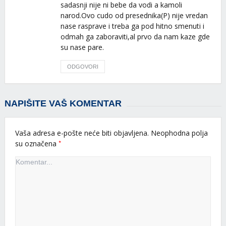
sadasnji nije ni bebe da vodi a kamoli
narod.Ovo cudo od presednika(P) nije vredan
nase rasprave i treba ga pod hitno smenuti i
odmah ga zaboraviti,al prvo da nam kaze gde
su nase pare.
ODGOVORI
NAPIŠITE VAŠ KOMENTAR
Vaša adresa e-pošte neće biti objavljena.
Neophodna polja
*
su označena