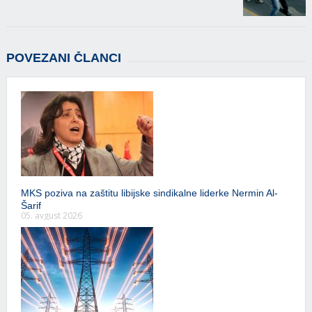
POVEZANI ČLANCI
MKS poziva na zaštitu libijske sindikalne liderke Nermin Al-
Šarif
05. avgust 2026