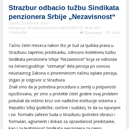
Strazbur odbacio tužbu Sindikata
penzionera Srbije „Nezavisnost“
Datum:
26. februar 2019
Kategorija:
Sindikat penzionera NEZAVISNOST
,
Vesti UGS
1 komentar
Štampanje
Email
Tačno četiri meseca nakon što je Sud za ljudska prava u
Strazburu zaprimio predstavku, odnosno kolektivnu tužbu
Sindikata penzionera Srbije ‘’Nezavisnost’’ koja se odnosila
na četverogodišnje ‘’otimanje’’ dela penzija po osnovu
neustavnog Zakona o privremenom načinu isplate penzija,
stigao je odgovor iz Strazbura.
Znali smo da je potrebna procedura u zemlji u potpunosti
ispoštovana, jer smo u protekle četiri godine ovaj problem
pokušali da rešimo kroz sve nadležne institucije sistema u
Republici Srbiji (političke, izvršne i sudske), te da su ispunjeni
i svi formalni zahtevi Suda u Strazburu (potrebni obrasci i
formulari, agrumenti i dokazi za opravdanost predstavke,
kao i za legitimnost Sindikata penzionera za njeno