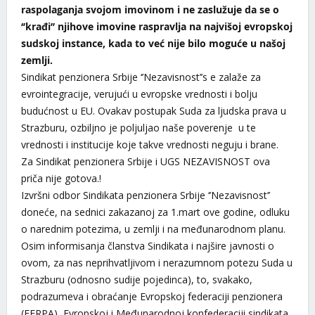
raspolaganja svojom imovinom i ne zaslužuje da se o
‘’krađi’’ njihove imovine raspravlja na najvišoj evropskoj
sudskoj instance, kada to već nije bilo moguće u našoj
zemlji.
Sindikat penzionera Srbije ‘’Nezavisnost’’s e zalaže za
evrointegracije, verujući u evropske vrednosti i bolju
budućnost u EU. Ovakav postupak Suda za ljudska prava u
Strazburu, ozbiljno je poljuljao naše poverenje u te
vrednosti i institucije koje takve vrednosti neguju i brane.
Za Sindikat penzionera Srbije i UGS NEZAVISNOST ova
priča nije gotova.!
Izvršni odbor Sindikata penzionera Srbije ‘’Nezavisnost’’
doneće, na sednici zakazanoj za 1.mart ove godine, odluku
o narednim potezima, u zemlji i na međunarodnom planu.
Osim informisanja članstva Sindikata i najšire javnosti o
ovom, za nas neprihvatljivom i nerazumnom potezu Suda u
Strazburu (odnosno sudije pojedinca), to, svakako,
podrazumeva i obraćanje Evropskoj federaciji penzionera
(FERPA), Evropskoj i Međunarodnoj konfederaciji sindikata