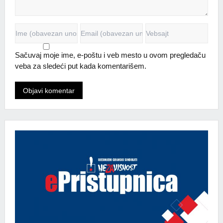
Sačuvaj moje ime, e-poštu i veb mesto u ovom pregledaču
veba za sledeći put kada komentarišem.