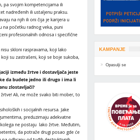
n, pa svojim kompetencijama ili
t nadređenih ili ustaljenu praksu.
 na njih ili oni čija je karijera u
su na početku radnog veka, puni
ceni profesionalnih odnosa i specifične
KAMPANJE
 nisu skloni raspravama, koji lako
koji su zastrašeni, koji se boje sukoba,
Opasulji se
ciji između žrtve i dostavljača jeste
e da budete jedno ili drugo i ima li
anu zlostavljači?
rtve! Ali, ne može svako biti mober, to
iholoških i socijalnih resursa. Jake
rgumentima, preduzimaju adekvatne
u kolega ne postaju lako žrtve. Međutim,
mpetentni, da potraže drugi posao gde će
ju na odbranu od tuđih destruktivnih