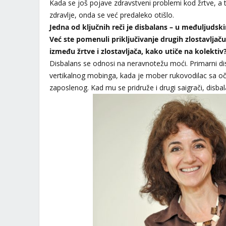
Kada se još pojave zdravstveni problemi kod žrtve, a t
zdravlje, onda se već predaleko otišlo.
Jedna od ključnih reči je disbalans – u međuljuds
Već ste pomenuli priključivanje drugih zlostavlja
između žrtve i zlostavljača, kako utiče na kolektiv
Disbalans se odnosi na neravnotežu moći. Primarni disb
vertikalnog mobinga, kada je mober rukovodilac sa o
zaposlenog. Kad mu se pridruže i drugi saigrači, disba