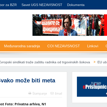
bor za BZR
Savet UGS NEZAVISNOST
Dokumenta
Međunarodna saradnja
COI NEZAVISNOST
Linkovi
G
kati traže zaštitu radnika od trgovinskih šokova
EU ublažava pravil
Svako može biti meta
Štampanje
Email
ost Foto: Privatna arhiva, N1