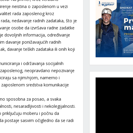
širenje neistina o zaposlenom u vezi
a kvalitet rada zaposlenog kroz
 rada, nedavanje radnih zadataka, što je
anje osobe da izvršava radne zadatke
je dovoljnih informacija, određivanje
tim davanje ponižavajućih radnih
pak, davanje teških zadataka ili onih koji
iciranja i održavanja socijalnih
a zaposlenog, neopravdano nepozivanje
ciraju sa njim/njom, namerno i
se zaposlenom sredstva komunikacije
jno sposobna za posao, a svaka
osti, nesaradljivosti i nekolegijalnosti.
o priključuju moberu i počnu da
da postaje sasvim očigledno da se radi