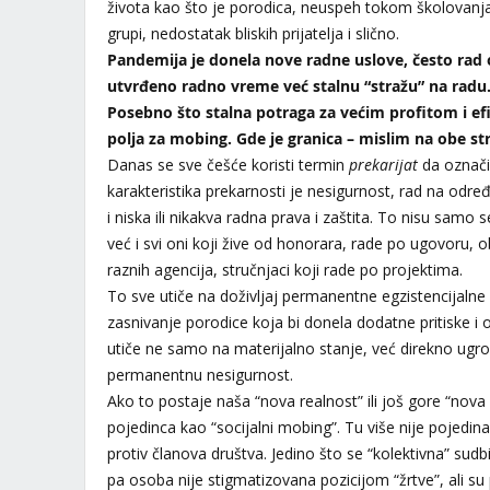
života kao što je porodica, neuspeh tokom školovanja, 
grupi, nedostatak bliskih prijatelja i slično.
Pandemija je donela nove radne uslove, često rad
utvrđeno radno vreme već stalnu “stražu” na radu. 
Posebno što stalna potraga za većim profitom i e
polja za mobing. Gde je granica – mislim na obe st
Danas se sve češće koristi termin
prekarijat
da označi
karakteristika prekarnosti je nesigurnost, rad na odr
i niska ili nikakva radna prava i zaštita. To nisu samo se
već i svi oni koji žive od honorara, rade po ugovoru,
raznih agencija, stručnjaci koji rade po projektima.
To sve utiče na doživljaj permanentne egzistencijalne 
zasnivanje porodice koja bi donela dodatne pritiske i
utiče ne samo na materijalno stanje, već direkno ugrož
permanentnu nesigurnost.
Ako to postaje naša “nova realnost” ili još gore “nova
pojedinca kao “socijalni mobing”. Tu više nije pojedina
protiv članova društva. Jedino što se “kolektivna” sudb
pa osoba nije stigmatizovana pozicijom “žrtve”, ali su 