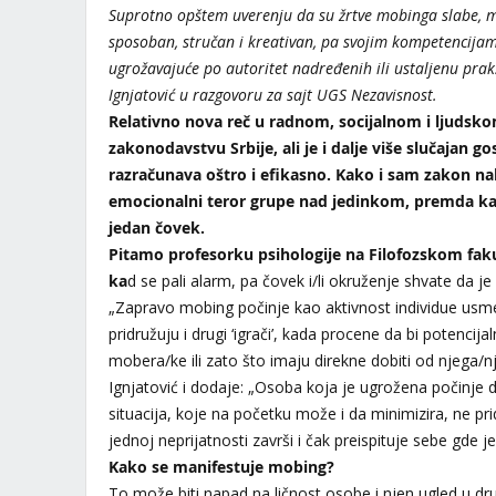
Suprotno opštem uverenju da su žrtve mobinga slabe, m
sposoban
,
stručan i kreativan, pa svojim kompetencijam
ugrožavajuće po autoritet nadređenih ili ustaljenu pra
Ignjatović u razgovoru za sajt UGS Nezavisnost.
Relativno nova reč u radnom, socijalnom i ljudsk
zakonodavstvu Srbije, ali je i dalje više slučajan g
razračunava oštro i efikasno. Kako i sam zakon nal
emocionalni teror grupe nad jedinkom, premda k
jedan čovek.
Pitamo profesorku psihologije na Filofozskom fak
ka
d se pali alarm, pa čovek i/li okruženje shvate da je 
„Zapravo mobing počinje kao aktivnost individue usmer
pridružuju i drugi ‘igrači’, kada procene da bi potencija
mobera/ke ili zato što imaju direkne dobiti od njega
Ignjatović i dodaje: „Osoba koja je ugrožena počinje 
situacija, koje na početku može i da minimizira, ne pr
jednoj neprijatnosti završi i čak preispituje sebe gde 
Kako se manifestuje mobing?
To može biti napad na ličnost osobe i njen ugled u dr