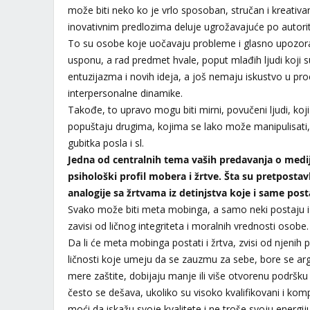
može biti neko ko je vrlo sposoban, stručan i kreativa
inovativnim predlozima deluje ugrožavajuće po autorite
To su osobe koje uočavaju probleme i glasno upozoravaju
usponu, a rad predmet hvale, poput mlađih ljudi koji 
entuzijazma i novih ideja, a još nemaju iskustvo u pro
interpersonalne dinamike.
Takođe, to upravo mogu biti mirni, povučeni ljudi, koji
popuštaju drugima, kojima se lako može manipulisati, 
gubitka posla i sl.
Jedna od centralnih tema vaših predavanja o medija
psihološki profil mobera i žrtve. Šta su pretpostavk
analogije sa žrtvama iz detinjstva koje i same post
Svako može biti meta mobinga, a samo neki postaju i ž
zavisi od ličnog integriteta i moralnih vrednosti osobe.
Da li će meta mobinga postati i žrtva, zvisi od njenih ps
ličnosti koje umeju da se zauzmu za sebe, bore se a
mere zaštite, dobijaju manje ili više otvorenu podršk
često se dešava, ukoliko su visoko kvalifikovani i ko
moći da iskažu svoje kvalitete i ne troše svoju energi