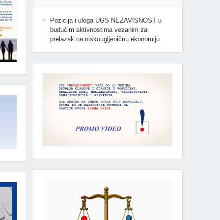
Pozicija i uloga UGS NEZAVISNOST u
budućim aktivnostima vezanim za
prelazak na niskougljeničnu ekonomiju