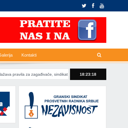
alerija
Kontakti
a za zagađivače, sindikati poručuju da tranzicija ne sme gasiti radna 
18:23:19