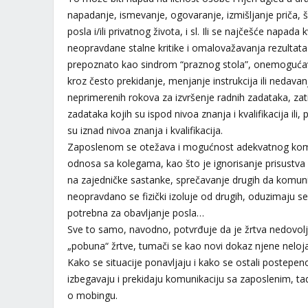
napadanje, ismevanje, ogovaranje, izmišljanje priča, 
posla i/ili privatnog života, i sl. Ili se najčešće napad
neopravdane stalne kritike i omalovažavanja rezultata
prepoznato kao sindrom “praznog stola”, onemogućav
kroz često prekidanje, menjanje instrukcija ili nedavan
neprimerenih rokova za izvršenje radnih zadataka, za
zadataka kojih su ispod nivoa znanja i kvalifikacija ili, 
su iznad nivoa znanja i kvalifikacija.
Zaposlenom se otežava i mogućnost adekvatnog komun
odnosa sa kolegama, kao što je ignorisanje prisustv
na zajedničke sastanke, sprečavanje drugih da komuni
neopravdano se fizički izoluje od drugih, oduzimaju 
potrebna za obavljanje posla…
Sve to samo, navodno, potvrđuje da je žrtva nedovol
„pobuna“ žrtve, tumači se kao novi dokaz njene nelojaln
Kako se situacije ponavljaju i kako se ostali postepen
izbegavaju i prekidaju komunikaciju sa zaposlenim, ta
o mobingu.