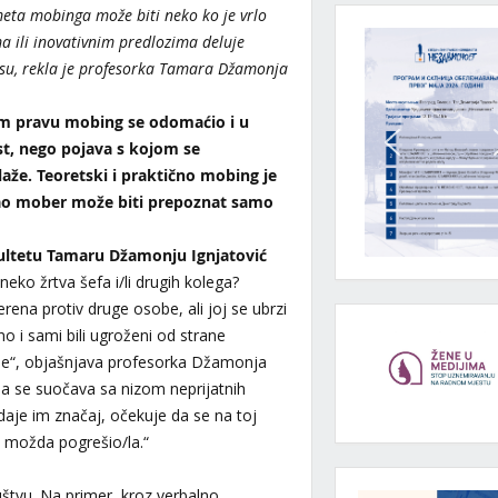
eta mobinga može biti neko ko je vrlo
a ili inovativnim predlozima deluje
ksu, rekla je profesorka Tamara Džamonja
om pravu mobing se odomaćio i u
ost, nego pojava s kojom se
aže. Teoretski i praktično mobing je
ao mober može biti prepoznat samo
ultetu Tamaru Džamonju Ignjatović
neko žrtva šefa i/li drugih kolega?
ena protiv druge osobe, ali joj se ubrzi
lno i sami bili ugroženi od strane
/nje“, objašnjava profesorka Džamonja
da se suočava sa nizom neprijatnih
idaje im značaj, očekuje da se na toj
je možda pogrešio/la.“
uštvu. Na primer, kroz verbalno