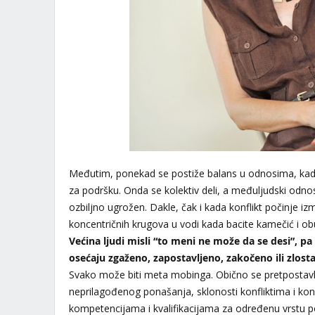
Međutim, ponekad se postiže balans u odnosima, kada
za podršku. Onda se kolektiv deli, a međuljudski odnos
ozbiljno ugrožen. Dakle, čak i kada konflikt počinje i
koncentričnih krugova u vodi kada bacite kamečić i ob
Većina ljudi misli “to meni ne može da se desi”, pa 
osećaju zgaženo, zapostavljeno, zakočeno ili zlosta
Svako može biti meta mobinga. Obično se pretpostavlj
neprilagođenog ponašanja, sklonosti konfliktima i konf
kompetencijama i kvalifikacijama za određenu vrstu 