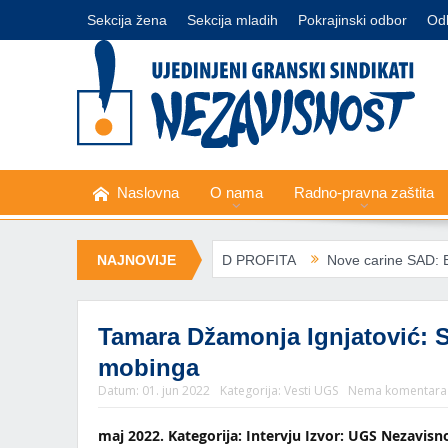
Sekcija žena
Sekcija mladih
Pokrajinski odbor
Od
Naslovna
O nama
Radno-pravna zaštita
PEL – ZDRAVLJE IZNAD PROFITA
NAJNOVIJE
Nove carine SAD: Evropski sindi
Tamara Džamonja Ignjatović: 
mobinga
Datum:
01. jun 2022
Kategorija:
Vesti UGS
Nema komentara
maj 2022. Kategorija: Intervju Izvor: UGS Nezavisn