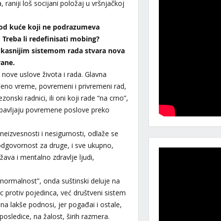
raniji loš socijani položaj u vršnjačkoj
 od kuće koji ne podrazumeva
Treba li redefinisati mobing?
fikasnijim sistemom rada stvara nova
rane.
 nove uslove života i rada. Glavna
eđeno vreme, povremeni i privremeni rad,
zonski radnici, ili oni koji rade “na crno”,
 obavljaju povremene poslove preko
neizvesnosti i nesigurnosti, odlaže se
 odgovornost za druge, i sve ukupno,
ava i mentalno zdravlje ljudi,
 normalnost”, onda suštinski deluje na
c protiv pojedinca, već društveni sistem
ina lakše podnosi, jer pogađai i ostale,
posledice, na žalost, širih razmera.