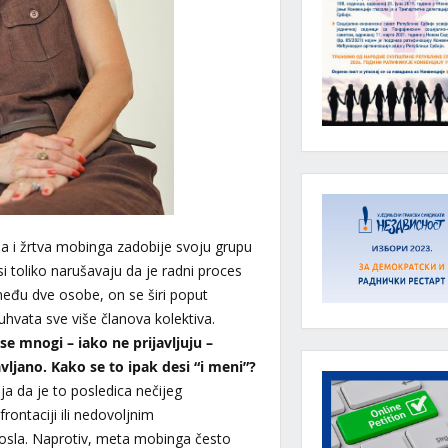
 i žrtva mobinga zadobije svoju grupu
i toliko narušavaju da je radni proces
zmeđu dve osobe, on se širi poput
uhvata sve više članova kolektiva.
se mnogi – iako ne prijavljuju –
vljano. Kako se to ipak desi “i meni”?
a da je to posledica nečijeg
rontaciji ili nedovoljnim
posla. Naprotiv, meta mobinga često