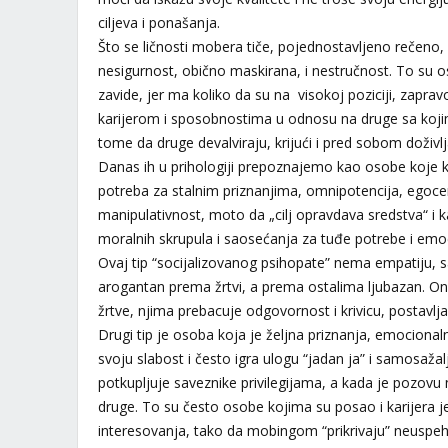
ciljeva i ponašanja.
Što se ličnosti mobera tiče, pojednostavljeno rečeno, 
nesigurnost, obično maskirana, i nestručnost. To su 
zavide, jer ma koliko da su na visokoj poziciji, zap
karijerom i sposobnostima u odnosu na druge sa koji
tome da druge devalviraju, krijući i pred sobom doživlja
Danas ih u prihologiji prepoznajemo kao osobe koje ka
potreba za stalnim priznanjima, omnipotencija, egoc
manipulativnost, moto da „cilj opravdava sredstva“ i k
moralnih skrupula i saosećanja za tuđe potrebe i em
Ovaj tip “socijalizovanog psihopate” nema empatiju, saž
arogantan prema žrtvi, a prema ostalima ljubazan. Oni
žrtve, njima prebacuje odgovornost i krivicu, postavlj
Drugi tip je osoba koja je željna priznanja, emocionaln
svoju slabost i često igra ulogu “jadan ja” i samosažalj
potkupljuje saveznike privilegijama, a kada je pozovu 
druge. To su često osobe kojima su posao i karijera j
interesovanja, tako da mobingom “prikrivaju” neuspeh