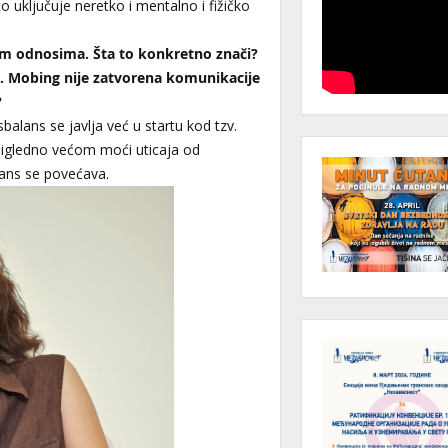
o uključuje neretko i mentalno i fižičko
kim odnosima. Šta to konkretno znači?
ču. Mobing nije zatvorena komunikacije
?
alans se javlja već u startu kod tzv.
čigledno većom moći uticaja od
lans se povećava.