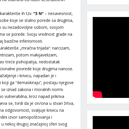
karakteriše ih tzv.
“3 N“
– nesavesnost,
osobe koje se stalno porede sa drugima,
ravo su nezadovoljne sobom, svojom
ma se porede. Svoju vrednost grade na
j bazične inferiornosti.
rakteriše „mračna trijada“: narcizam,
entrizam, potom makijavelizam,
ao treće psihopatija, nedostatak
ocionalne povrede koje drugima nanose.
aljenje i krivicu, napadan je i
 koji ga “demaskiraju”, postaju njegove
a se iznad zakona i moralnih normi.
o vulnerabilna, kroz napad prikriva
eva se, tvrdi da je on/ona u stvari žrtva,
na odgovornost, svaljuje krivicu na
edini izvor samopoštovanja i
 u nekoj drugoj značajnoj sferi svog