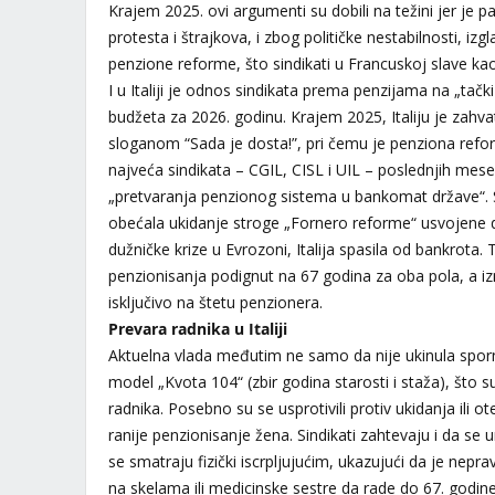
Krajem 2025. ovi argumenti su dobili na težini jer je
protesta i štrajkova, i zbog političke nestabilnosti, 
penzione reforme, što sindikati u Francuskoj slave ka
I u Italiji je odnos sindikata prema penzijama na „tač
budžeta za 2026. godinu. Krajem 2025, Italiju je zahva
sloganom “Sada je dosta!”, pri čemu je penziona reform
najveća sindikata – CGIL, CISL i UIL – poslednjih mesec
„pretvaranja penzionog sistema u bankomat države“. Si
obećala ukidanje stroge „Fornero reforme“ usvojene d
dužničke krize u Evrozoni, Italija spasila od bankrota.
penzionisanja podignut na 67 godina za oba pola, a iz
isključivo na štetu penzionera.
Prevara radnika u Italiji
Aktuelna vlada međutim ne samo da nije ukinula spornu 
model „Kvota 104“ (zbir godina starosti i staža), što su
radnika. Posebno su se usprotivili protiv ukidanja ili
ranije penzionisanje žena. Sindikati zahtevaju i da se
se smatraju fizički iscrpljujućim, ukazujući da je nep
na skelama ili medicinske sestre da rade do 67. godine.