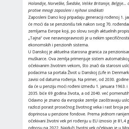
Holandije, Norveške, Švedske, Velike Britanije, Belgije
protive mnogi zaposleni i njihovi sindikati
Zaposleni Danci koji pripadaju generaciji rođenoj 1. j
će moći da se penzionišu tek nakon svog 70. rođendan
zemljama Evrope koji, po slovu svojih aktuelnih propis
„Tajna“ ove neravnopravnosti je u nekim specifičnost
ekonomskih i penzionih sistema.
U Danskoj je aktuelna starosna granica za penzionisa
muškarce. Ova zemlja primenjuje sistem automatskog
očekivanim životnim vekom, što znači da starosni us
podacima sa portala Život u Danskoj (Life in Denmark)
zavisi od datuma rođenja. Na primer, od 2030. godine u
da će u penziju moći rođeni između 1. januara 1963. i
2035. biće 69 godina života, a od 2040. već pomenuti
Odavno je znano da evropske zemlje zaoštravaju uslov
razlozi porast prosečnog životnog veka i rast broja pen
doprinosa u penzione fondove. Prema jednom ranijem 
očekivani životni vek pri rođenju u EU iznosio je 81,4
odnosu na 2022. Najduži životni vek očekivan je u Mo