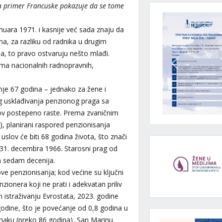
… a primer Francuske pokazuje da se tome
anuara 1971. i kasnije već sada znaju da
a, za razliku od radnika u drugim
a, to pravo ostvaruju nešto mlađi.
ima nacionalnih radnopravnih,
nje 67 godina – jednako za žene i
 usklađivanja penzionog praga sa
lov postepeno raste. Prema zvaničnim
, planirani raspored penzionisanja
slov će biti 68 godina života, što znači
 31. decembra 1966. Starosni prag od
h sedam decenija.
e penzionisanja; kod većine su ključni
zionera koji ne prati i adekvatan priliv
istraživanju Evrostata, 2023. godine
 godine, što je povećanje od 0,8 godina u
naku (preko 86 godina), San Marinu,