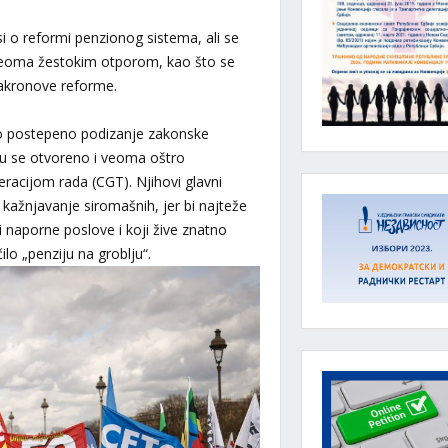
i o reformi penzionog sistema, ali se
veoma žestokim otporom, kao što se
akronove reforme.
no postepeno podizanje zakonske
u se otvoreno i veoma oštro
eracijom rada (CGT). Njihovi glavni
kažnjavanje siromašnih, jer bi najteže
ki naporne poslove i koji žive znatno
ilo „penziju na groblju“.