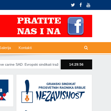
alerija
Kontakti
 Evropski sindikati traže zaštitu radnika od trgovinskih šokova
14:29:57
EU u