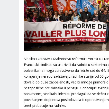
Sindikati zaustavili Makronovu reformu: Protest u Fra
Francuski sindikati su ukazivali da radnici u sektorima 
bolesnika ne mogu zdravstveno da izdrže rad do 64. ili
kompanije nerado zadržavaju radnike starije od 55 go
dovelo do duže zaposlenosti, već bi mnoge primoralo
nezaposlene pre odlaska u penziju. Odbacujući tvrdnju
bankrotom, sindikalni lideri su predlagali da se defici
povećanjem doprinosa poslodavaca ili oporezivanjem 
teret prebacuje na radnike.