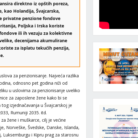
nansira direktno iz opštih poreza,
, kao Holandija, Švajcarska,
e privatne penzione fondove
itanija, Poljska i Irska koriste
ondove ili ih vezuju za kolektivne
 velike, decenijama akumulirane
oriste za isplatu tekućih penzija,
e.
uslova za penzionisanje. Najveća razlika
godina, odnosno pet godina niži od
liku u uslovima za penzionisanje uveliko
ice za zaposlene žene kako bi se
a tog izjednačavanja u Švajcarskoj je
2033, Rumuniji 2035. itd.
za žene i muškarce, cilj je većine
ije, Norveške, Švedske, Danske, Islanda,
oj, Luksemburgu i Kipru prag za starosnu