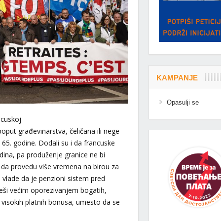
KAMPANJE
Opasulji se
ncuskoj
poput građevinarstva, čeličana ili nege
 65. godine. Dodali su i da francuske
dina, pa produženje granice ne bi
 da provedu više vremena na birou za
 vlade da je penzioni sistem pred
t reši većim oporezivanjem bogatih,
visokih platnih bonusa, umesto da se