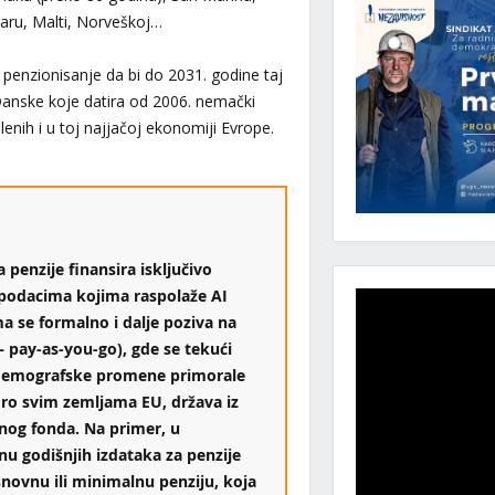
altaru, Malti, Norveškoj…
penzionisanje da bi do 2031. godine taj
 Danske koje datira od 2006. nemački
enih i u toj najjačoj ekonomiji Evrope.
 penzije finansira isključivo
podacima kojima raspolaže AI
ma se formalno i dalje poziva na
 pay-as-you-go), gde se tekući
u demografske promene primorale
ro svim zemljama EU, država iz
onog fonda. Na primer, u
u godišnjih izdataka za penzije
snovnu ili minimalnu penziju, koja