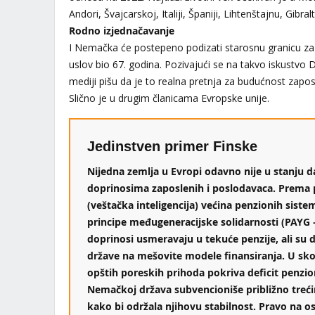
Andori, Švajcarskoj, Italiji, Španiji, Lihtenštajnu, Gibr
Rodno izjednačavanje
I Nemačka će postepeno podizati starosnu granicu za 
uslov bio 67. godina. Pozivajući se na takvo iskustvo
mediji pišu da je to realna pretnja za budućnost zaposl
Slično je u drugim članicama Evropske unije.
Jedinstven primer Finske
Nijedna zemlja u Evropi odavno nije u stanju da
doprinosima zaposlenih i poslodavaca. Prema 
(veštačka inteligencija) većina penzionih siste
principe međugeneracijske solidarnosti (PAYG –
doprinosi usmeravaju u tekuće penzije, ali s
države na mešovite modele finansiranja. U sko
opštih poreskih prihoda pokriva deficit penzi
Nemačkoj država subvencioniše približno trećin
kako bi održala njihovu stabilnost. Pravo na o