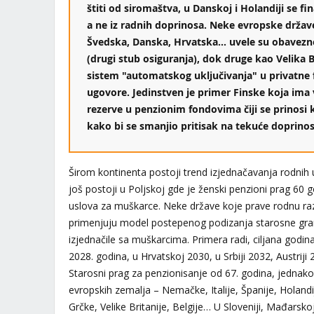
štiti od siromaštva, u Danskoj i Holandiji se fi
a ne iz radnih doprinosa. Neke evropske države
Švedska, Danska, Hrvatska… uvele su obavezn
(drugi stub osiguranja), dok druge kao Velika Br
sistem "automatskog uključivanja" u privatne f
ugovore. Jedinstven je primer Finske koja ima
rezerve u penzionim fondovima čiji se prinosi k
kako bi se smanjio pritisak na tekuće doprinos
Širom kontinenta postoji trend izjednačavanja rodnih 
još postoji u Poljskoj gde je ženski penzioni prag 60 
uslova za muškarce. Neke države koje prave rodnu raz
primenjuju model postepenog podizanja starosne gran
izjednačile sa muškarcima. Primera radi, ciljana godin
2028. godina, u Hrvatskoj 2030, u Srbiji 2032, Austriji 
Starosni prag za penzionisanje od 67. godina, jednako 
evropskih zemalja – Nemačke, Italije, Španije, Holand
Grčke, Velike Britanije, Belgije… U Sloveniji, Mađarsk