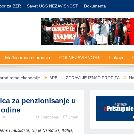
bor za BZR
Savet UGS NEZAVISNOST
Dokumenta
Međunarodna saradnja
COI NEZAVISNOST
Linkovi
G
onomije
APEL – ZDRAVLJE IZNAD PROFITA
Nove carine SAD:
ica za penzionisanje u
godine
tara
Štampanje
Email
žene i muškarce, cilj je Nemačke,
Italije,