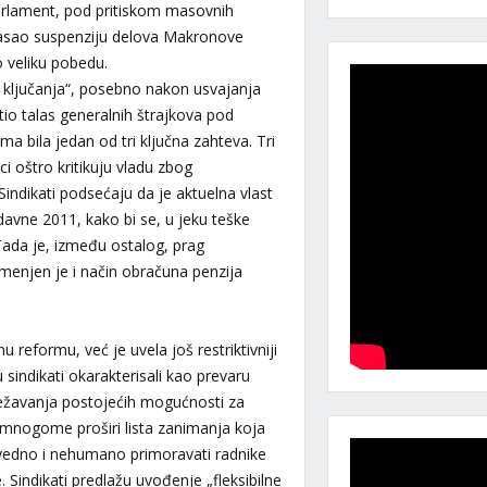
 parlament, pod pritiskom masovnih
izglasao suspenziju delova Makronove
o veliku pobedu.
ki ključanja“, posebno nakon usvajanja
tio talas generalnih štrajkova pod
a bila jedan od tri ključna zahteva. Tri
i oštro kritikuju vladu zbog
ndikati podsećaju da je aktuelna vlast
avne 2011, kako bi se, u jeku teške
 Tada je, između ostalog, prag
menjen je i način obračuna penzija
reformu, već je uvela još restriktivniji
 sindikati okarakterisali kao prevaru
 otežavanja postojećih mogućnosti za
 umnogome proširi lista zanimanja koja
ravedno i nehumano primoravati radnike
 Sindikati predlažu uvođenje „fleksibilne