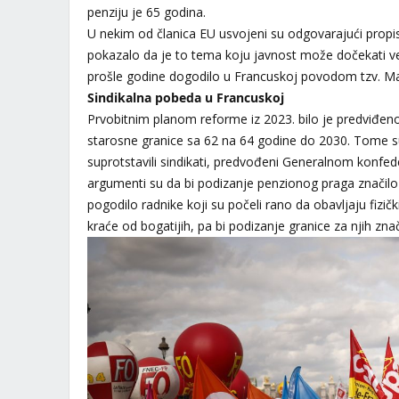
penziju je 65 godina.
U nekim od članica EU usvojeni su odgovarajući propis
pokazalo da je to tema koju javnost može dočekati 
prošle godine dogodilo u Francuskoj povodom tzv. M
Sindikalna pobeda u Francuskoj
Prvobitnim planom reforme iz 2023. bilo je predviđe
starosne granice sa 62 na 64 godine do 2030. Tome s
suprotstavili sindikati, predvođeni Generalnom konfed
argumenti su da bi podizanje penzionog praga značilo 
pogodilo radnike koji su počeli rano da obavljaju fizič
kraće od bogatijih, pa bi podizanje granice za njih znač