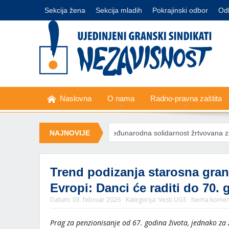
Sekcija žena
Sekcija mladih
Pokrajinski odbor
Od
Naslovna
O nama
Radno-pravna zaštita
čivanje struje
NAJNOVIJE
Međunarodna solidarnost žrtvovana zarad ratne ek
Trend podizanja starosna gran
Evropi: Danci će raditi do 70. 
Datum:
03. februar 2026
Kategorija:
Vesti UGS
Nema komen
Prag za penzionisanje od 67. godina života, jednako za 