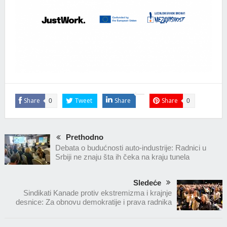
Share
Tweet
Share
Share
0
0
Prethodno
Debata o budućnosti auto-industrije: Radnici u
Srbiji ne znaju šta ih čeka na kraju tunela
Sledeće
Sindikati Kanade protiv ekstremizma i krajnje
desnice: Za obnovu demokratije i prava radnika