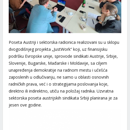
Poseta Austriji i sektorska radionica realizovani su u sklopu
dvogodišnjeg projekta „JustWork“ koji, uz finansijsku
podršku Evropske unije, sprovode sindikati Austrije, Srbije,
Slovenije, Bugarske, Mađarske i Moldavije, sa ciljem
unapređenja demokratije na radnom mestu i učešća
zaposlenih u odlučivanju, ne samo u oblasti osnovnih
radničkih prava, već i o strategijama poslovanja koje,
direktno ili indirektno, utiču na položaj radnika. Uzvratna
sektorska poseta austrijskih sindikata Srbiji planirana je za
jesen ove godine.