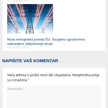
05. avgust 2026
Nova energetska pravila EU: Socijalno ugroženima
zabranjeno isključivanje struje
03. avgust 2026
NAPIŠITE VAŠ KOMENTAR
Vaša adresa e-pošte neće biti objavljena.
Neophodna polja
*
su označena