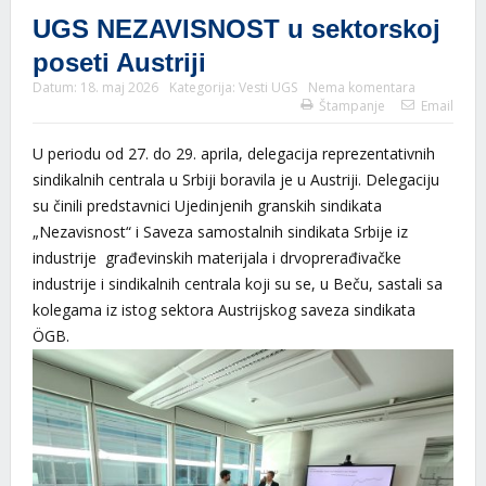
UGS NEZAVISNOST u sektorskoj
poseti Austriji
Datum:
18. maj 2026
Kategorija:
Vesti UGS
Nema komentara
Štampanje
Email
U periodu od 27. do 29. aprila, delegacija reprezentativnih
sindikalnih centrala u Srbiji boravila je u Austriji. Delegaciju
su činili predstavnici Ujedinjenih granskih sindikata
„Nezavisnost“ i Saveza samostalnih sindikata Srbije iz
industrije građevinskih materijala i drvoprerađivačke
industrije i sindikalnih centrala koji su se, u Beču, sastali sa
kolegama iz istog sektora Austrijskog saveza sindikata
ÖGB.