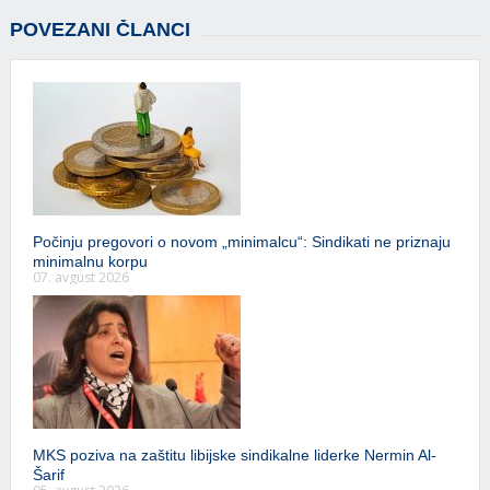
POVEZANI ČLANCI
Počinju pregovori o novom „minimalcu“: Sindikati ne priznaju
minimalnu korpu
07. avgust 2026
MKS poziva na zaštitu libijske sindikalne liderke Nermin Al-
Šarif