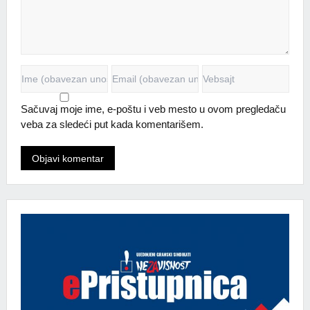
Sačuvaj moje ime, e-poštu i veb mesto u ovom pregledaču
veba za sledeći put kada komentarišem.