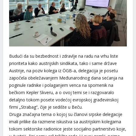
Budući da su bezbednost i zdravlje na radu na vrhu liste
prioriteta kako austrijskih sindikata, tako i same države
Austrije, na poziv kolega iz ÖGB-a, delegacija je posetu
započela obeležavanjem Međunarodnog dana sećanja na
poginule radnike i polaganjem venca na spomenik na
bečkom Kepler Skveru, a o ovoj temi se i razgovaralo
detaljno tokom posete vodećoj evropskoj građevinskoj
firmi „Strabag“, čije je sedište u Beču.
Druga značajna tema o kojoj su članovi srpske delegacije
imali prilike da razmene iskustva sa austrijskim kolegama
tokom sektorske radionice jeste socijalno partnerstvo koje,