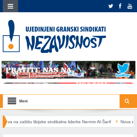
Meni
ke sindikalne liderke Nermin Al-Šarif
Nova energetska pravila EU: S