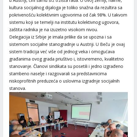
u Austriji, čini samu srž tržišta rada. U ovoj zemlji, naime,
kultura socijalnog dijaloga je toliko snažna da rezultira sa
pokrivenošću kolektivnim ugovorima od čak 98%. U takvom
sistemu koji se temelji na institutu kolektivnog ugovora,
zaštita radnika je na izuzetno visokom nivou.
Delegacija iz Srbije je imala prilike da se upozna i sa
sistemom socijalne stanogradnje u Austriji. U Beču je ovaj
sistem tradicija već više od jednog veka i omogućava
građanima ovog grada priuštivo i, istovremeno, kvalitetno
stanovanje. Članovi sindikata su posetili i jedno izgrađeno
stambeno naselje i razgovarali sa predstavnicima
niskoprofitnih preduzeća o uslovima izgradnje socijalnih
stanova.