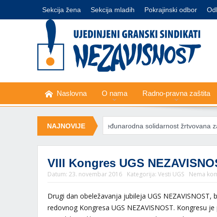
Sekcija žena
Sekcija mladih
Pokrajinski odbor
Od
Naslovna
O nama
Radno-pravna zaštita
anje struje
NAJNOVIJE
Međunarodna solidarnost žrtvovana zarad ratne ekono
VIII Kongres UGS NEZAVISNO
Datum:
23. novembar 2016
Kategorija:
Vesti UGS
Nema kom
Drugi dan obeležavanja jubileja UGS NEZAVISNOST, bio
redovnog Kongresa UGS NEZAVISNOST. Kongresu je pri