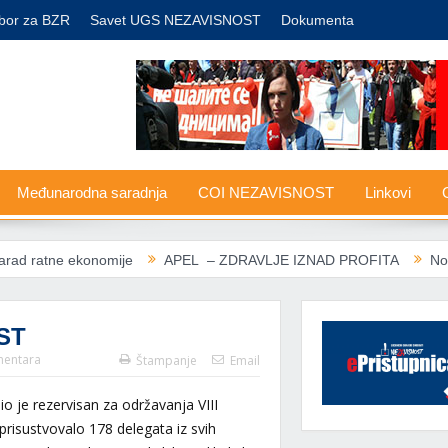
bor za BZR
Savet UGS NEZAVISNOST
Dokumenta
Međunarodna saradnja
COI NEZAVISNOST
Linkovi
G
mije
APEL – ZDRAVLJE IZNAD PROFITA
Nove carine SAD: Ev
ST
entara
Štampanje
Email
 je rezervisan za održavanja VIII
sustvovalo 178 delegata iz svih