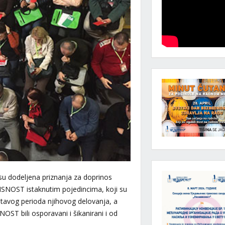
u dodeljena priznanja za doprinos
ISNOST istaknutim pojedincima, koji su
tavog perioda njihovog delovanja, a
T bili osporavani i šikanirani i od