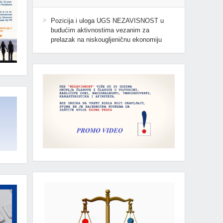
Pozicija i uloga UGS NEZAVISNOST u
budućim aktivnostima vezanim za
prelazak na niskougljeničnu ekonomiju