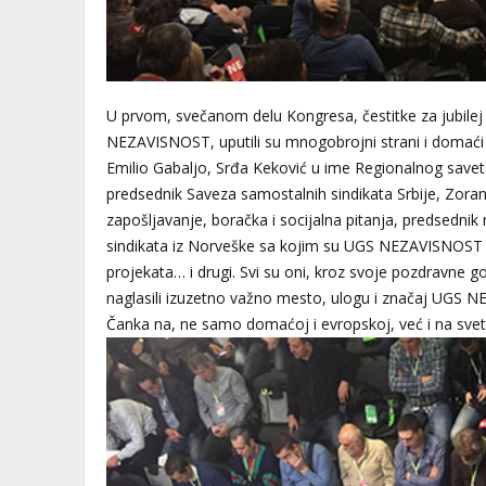
U prvom, svečanom delu Kongresa, čestitke za jubilej 
NEZAVISNOST, uputili su mnogobrojni strani i domaći g
Emilio Gabaljo, Srđa Keković u ime Regionalnog sav
predsednik Saveza samostalnih sindikata Srbije, Zoran
zapošljavanje, boračka i socijalna pitanja, predsedni
sindikata iz Norveške sa kojim su UGS NEZAVISNOST re
projekata… i drugi. Svi su oni, kroz svoje pozdravne go
naglasili izuzetno važno mesto, ulogu i značaj UGS 
Čanka na, ne samo domaćoj i evropskoj, već i na svets