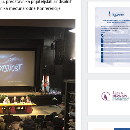
, predstavnika prijateljskih sindikalnih
česnika međunarodne Konferencije