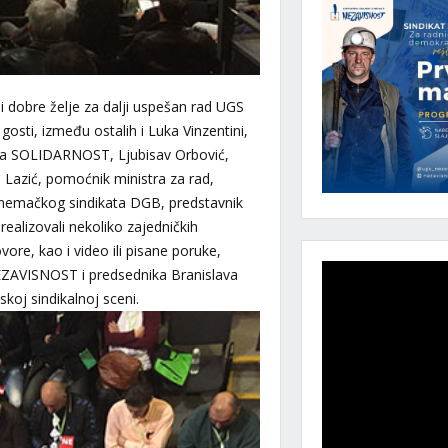
i dobre želje za dalji uspešan rad UGS
osti, između ostalih i Luka Vinzentini,
eta SOLIDARNOST, Ljubisav Orbović,
 Lazić, pomoćnik ministra za rad,
k nemačkog sindikata DGB, predstavnik
alizovali nekoliko zajedničkih
vore, kao i video ili pisane poruke,
NEZAVISNOST i predsednika Branislava
koj sindikalnoj sceni.