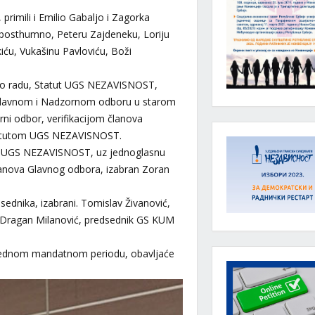
imili i Emilio Gabaljo i Zagorka
 posthumno, Peteru Zajdeneku, Loriju
iću, Vukašinu Pavloviću, Boži
aj o radu, Statut UGS NEZAVISNOST,
 Glavnom i Nadzornom odboru u starom
rni odbor, verifikacijom članova
 Statutom UGS NEZAVISNOST.
ra UGS NEZAVISNOST, uz jednoglasnu
članova Glavnog odbora, izabran Zoran
ednika, izabrani. Tomislav Živanović,
i Dragan Milanović, predsednik GS KUM
rednom mandatnom periodu, obavljaće