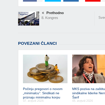
Prethodno
Sveč
8. Kongres
POVEZANI ČLANCI
Počinju pregovori o novom
MKS poziva na zaštitu 
„minimalcu“: Sindikati ne
sindikalne liderke Ner
priznaju minimalnu korpu
Šarif
07. avgust 2026
05. avgust 2026