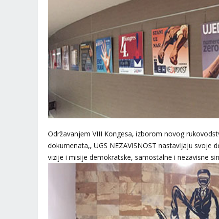
Održavanjem VIII Kongesa, izborom novog rukovodstv
dokumenata,, UGS NEZAVISNOST nastavljaju svoje delov
vizije i misije demokratske, samostalne i nezavisne sin