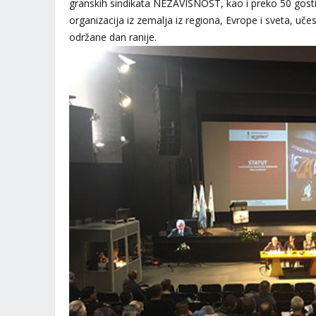
granskih sindikata NEZAVISNOST, kao i preko 50 gostiju
organizacija iz zemalja iz regiona, Evrope i sveta, u
održane dan ranije.