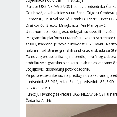
pojedinaca i od državnih institucija.
Plakete UGS NEZAVISNOST su, uz predsednika Čanka, pr
Golubović, a zahvalnice su uručene: Grigoru Gradevu-
Klemensu, Enisi Salimović, Branku Gligoriću, Petru Đuk
Draškoviću, Srečku Mihajloviću i Ani Manojlović.
U radnom delu Kongresu, delegati su usvojili: Izvešt
Programsku platformu i Manifest. Nakon razrešnice
sazivu, izabrano je novo rukovodstvu – Glavni i Nadzo
izabranih od strane granskih sindikata, u skladu sa
Za novog predsednika je, na predlog Izvršnog odbo
podršku svih granskih sindikata i svih novoizabranih 
Stojiljković, dosadašnji potpredsednik.
Za potpredsednike su, na predlog novoizabranog preds
predsednik GS PRS; Milan Simić, predsednik GS JSKD 
NEZAVISNOST.
Funkciju izvršnog sekretara UGS NEZAVISNOST u na
Čedanka Andrić.