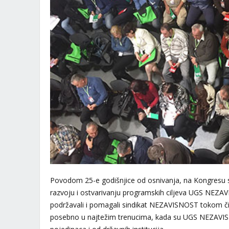
Povodom 25-e godišnjice od osnivanja, na Kongresu s
razvoju i ostvarivanju programskih ciljeva UGS NEZAV
podržavali i pomagali sindikat NEZAVISNOST tokom či
posebno u najtežim trenucima, kada su UGS NEZAVISNOS