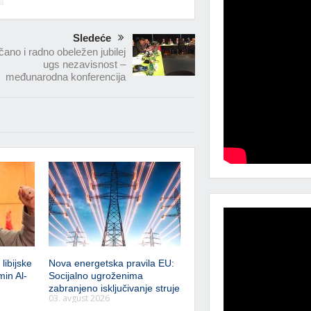
Sledeće
ano i radno obeležen jubilej
ugs nezavisnost –
međunarodna konferencija
libijske
Nova energetska pravila EU:
min Al-
Socijalno ugroženima
zabranjeno isključivanje struje
03. avgust 2026