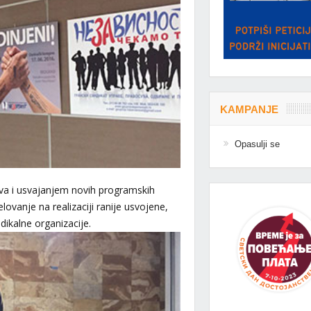
KAMPANJE
Opasulji se
a i usvajanjem novih programskih
anje na realizaciji ranije usvojene,
dikalne organizacije.