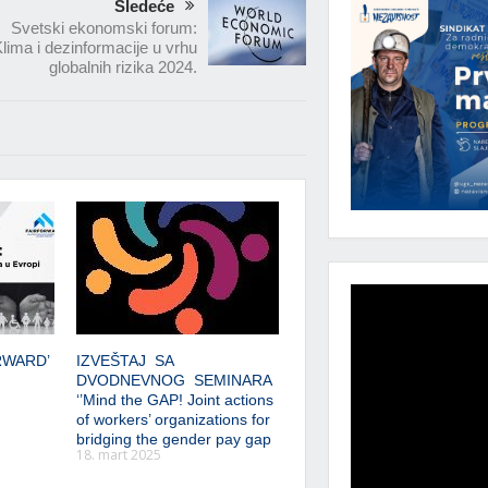
Sledeće
Svetski ekonomski forum:
lima i dezinformacije u vrhu
globalnih rizika 2024.
RWARD’
IZVEŠTAJ SA
DVODNEVNOG SEMINARA
‘’Mind the GAP! Joint actions
of workers’ organizations for
bridging the gender pay gap
18. mart 2025