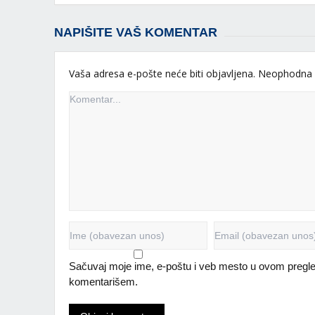
NAPIŠITE VAŠ KOMENTAR
Vaša adresa e-pošte neće biti objavljena.
Neophodna 
Sačuvaj moje ime, e-poštu i veb mesto u ovom pregle
komentarišem.