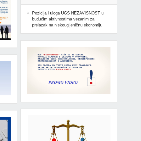
Pozicija i uloga UGS NEZAVISNOST u
budućim aktivnostima vezanim za
prelazak na niskougljeničnu ekonomiju