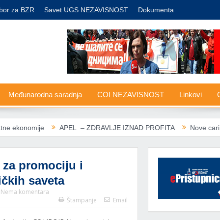
bor za BZR
Savet UGS NEZAVISNOST
Dokumenta
Međunarodna saradnja
COI NEZAVISNOST
Linkovi
G
ije
APEL – ZDRAVLJE IZNAD PROFITA
Nove carine SAD: Evro
 za promociju i
ičkih saveta
Nema komentara
Štampanje
Email