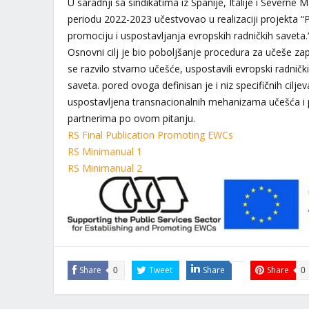
U saradnji sa sindikatima iz Španije, Italije i Severn
periodu 2022-2023 učestvovao u realizaciji projekta “
promociju i uspostavljanja evropskih radničkih saveta.
Osnovni cilj je bio poboljšanje procedura za učeše zap
se razvilo stvarno učešće, uspostavili evropski radničk
saveta. pored ovoga definisan je i niz specifičnih cilj
uspostavljena transnacionalnih mehanizama učešća i 
partnerima po ovom pitanju.
RS Final Publication Promoting EWCs
RS Minimanual 1
RS Minimanual 2
Share
Tweet
Share
Share
0
0