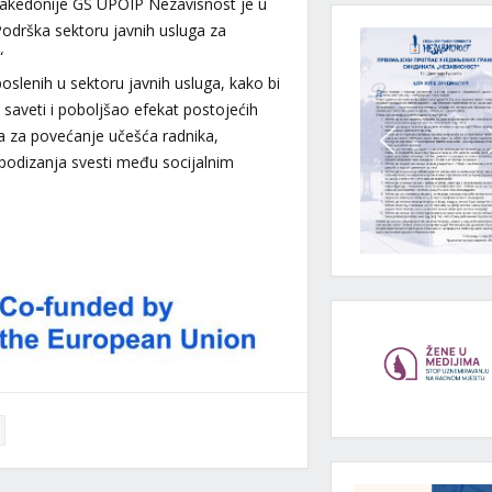
e Makedonije GS UPOIP Nezavisnost je u
Podrška sektoru javnih usluga za
“
oslenih u sektoru javnih usluga, kako bi
i saveti i poboljšao efekat postojećih
eva za povećanje učešća radnika,
podizanja svesti među socijalnim