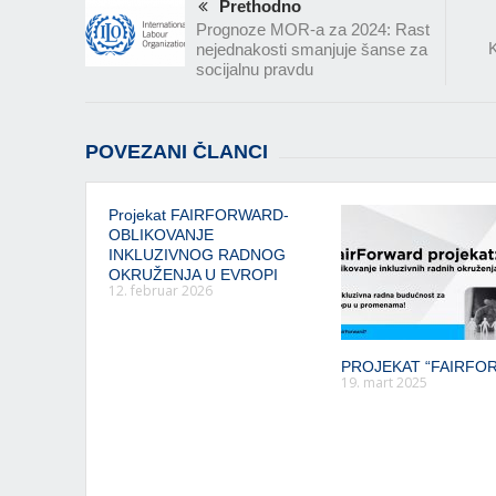
Prethodno
Prognoze MOR-a za 2024: Rast
K
nejednakosti smanjuje šanse za
socijalnu pravdu
POVEZANI ČLANCI
Projekat FAIRFORWARD-
OBLIKOVANJE
INKLUZIVNOG RADNOG
OKRUŽENJA U EVROPI
12. februar 2026
PROJEKAT “FAIRFO
19. mart 2025