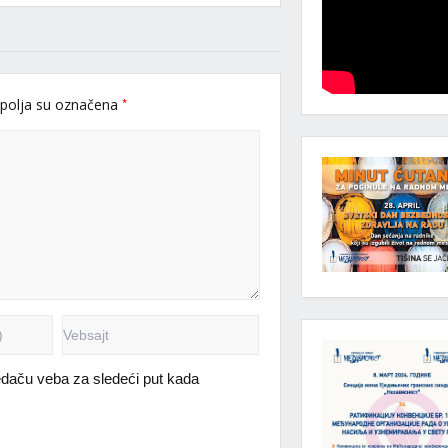
*
polja su označena
daču veba za sledeći put kada