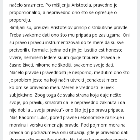
načelo srazmere. Po mišljenju Aristotela, pravedno je
proporcionalno, a nepravedno ono što se ogrešuje o
proporciju.
Rimljani su, preuzeli Aristotelov princip distributivne pravde.
Treba svakome dati ono što mu pripada po zaslugama. Oni
su pravo i pravdu instrumentizovali do te mere da su sve
pretvorili u formule. Jedna od njih je: Iustitio est honeste
vivere, neminem ledere suum quiqe tribuere -Pravda je
časno živeti, nikome ne škoditi, svakome svoje dati.
Načelo pravde i pravednosti je nesporno, međutim ono što
je problem jeste na koji način utvrditi jednakost mere
kojom se pravedno meri. Merenje vrednosti je uvek
subjektivno. Zbog toga će svaka strana koja daje nešto
svoje, po pravilu, smatrati da je nepravedno zakinuta i da
nije dobila „ svoju pravicu“- ono što joj po pravu pripada.
Naš Radomir Lukić, pored pravne i ekonomske razlikuje i
moralnu i versku dimenziju pravde. Pod pojmom moralna
pravda on podrazumeva onu situaciju gde je pravedno dati
drugom više nego što dobija. Na taj način moralna pravda