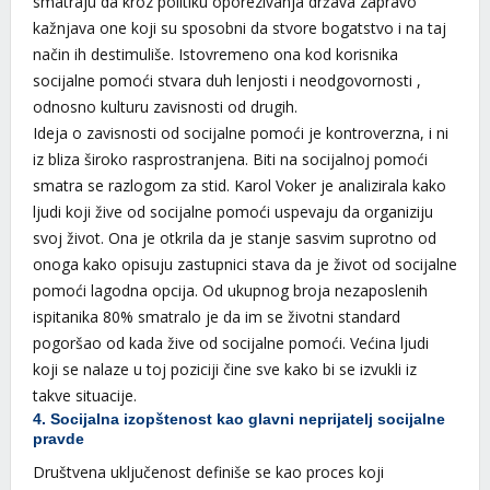
smatraju da kroz politiku oporezivanja država zapravo
kažnjava one koji su sposobni da stvore bogatstvo i na taj
način ih destimuliše. Istovremeno ona kod korisnika
socijalne pomoći stvara duh lenjosti i neodgovornosti ,
odnosno kulturu zavisnosti od drugih.
Ideja o zavisnosti od socijalne pomoći je kontroverzna, i ni
iz bliza široko rasprostranjena. Biti na socijalnoj pomoći
smatra se razlogom za stid. Karol Voker je analizirala kako
ljudi koji žive od socijalne pomoći uspevaju da organiziju
svoj život. Ona je otkrila da je stanje sasvim suprotno od
onoga kako opisuju zastupnici stava da je život od socijalne
pomoći lagodna opcija. Od ukupnog broja nezaposlenih
ispitanika 80% smatralo je da im se životni standard
pogoršao od kada žive od socijalne pomoći. Većina ljudi
koji se nalaze u toj poziciji čine sve kako bi se izvukli iz
takve situacije.
4. Socijalna izopštenost kao glavni neprijatelj socijalne
pravde
Društvena uključenost definiše se kao proces koji