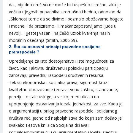
da „ nijedno društvo ne može biti uspešno i srećno, ako je
većina njegovih pripadnika siromašna i bedna, odnosno da
„Sklonost tome da se divimo i bezmalo obožavamo bogate
i moćne, i da preziremo, ili makar zapostavljamo ljude u
nevolji… [jeste] važan i najčešći uzrok kvarenja naših
moralnih osećanja (Smith, 2006:59).
2. Šta su osnovni principi pravedne socijalne
preraspodele ?
Opredeljenje za isto dostojanstvo i iste mogućnosti za
život, kao i aktivnu društvenu i političku participaciju
zahtevaju pravednu raspodelu društvenih resursa.
Tek su ekonomska i socijalna prava, sigurnost kroz
kvalitetno obrazovanje i zdravstvenu zaštitu, stanovanje,
penziju i ostale usluge, u velikoj meri uticala na
upotpunjenje ostvarivanja ideala jednakosti za sve. Kada je
o argumentaciji u prilog pravedne raspodele i solidarnog
društva reč, jedno od najboljih štiva do kojih sam došao je
svakako Fesova knjižica Socijalna država i
socijaldemokratija čiju ću argumentativnu logiku slediti u