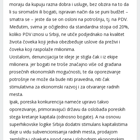
moraju da kupuju razna dobra i usluge, bez obzira na to da
li su siromašni ili bogati, ispravan način da se puni budžet –
smatra se – jeste da se on osloni na potrošnju, tj. na PDV.
Međutim, svima je očigledno da standardna stopa od 20%,
koliko PDV iznosi u Srbiji, ne utiče podjednako na kvalitet
života čoveka koji jedva obezbeđuje uslove da preživi i
čoveka koji raspolaže milionima.
Uostalom, denuncijacija te ideje je stigla čak i iz ekipe
milionera. jer bogati ne troše značajno više od građana
prosečnih ekonomskih mogućnosti, te da oporezivanje
potrošnje ne može da bude niti pravedna, niti čak
stimulativna za ekonomski razvoj i za otvaranje radnih
mesta.
Ipak, poreska konkurencija nameće upravo takvo
oporezivanje, primoravajući državu da oslobađa poreskih
stega kretanje kapitala (odnosno bogate). A na osnovu
superhikovske logike Srbija dodatni stimulans kapitalistima
daje u vidu subvencionisanja radnih mesta, prodajom
zemljišta i objekata ispod cene i slobodnim ekonomskim