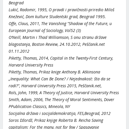
Beograd
Lukić, Radomir, 1995, O pravdi i pravičnosti-priredio Miloš
Knežević, Dom kulture Studentski grad, Beograd 1995.
Offe, Claus, 2011, The Vanishing “Shadow of the Future, u
European Journal of Sociology, Vol52 (3)
O’Neill, Martin i Thad Williamson, S onu stranu države
blagostanja, Boston Review, 24.10.2012, Peščanik.net
01.11.2012
Piketty, Thomas, 2014, Capital in the Twenty-First Century,
Harvard University Press
Piketty, Thomas, Prikaz knige Anthony B. Atkinsona
„Inequality: What Can Be Done? / Nejednakost: šta da se
radi?“, Harvard University Press 2015, Peščanik.net,
Rols, John, 1999, A Theory of Justice, Harvard University Press
Smith, Adam, 2006, The Theory of Moral Sentiments, Dover
PPublication Classics, Mineola, NY
Socijalna država i socijaldemokratija, FES,Beograd, 2012
Soros Džordž, Prikaz knjige Roberta B. Reicha Saving
capitalism: For the many, not for few / Spasavanje