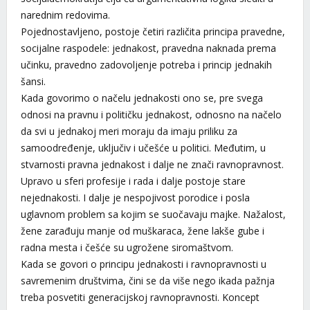
narednim redovima.
Pojednostavljeno, postoje četiri različita principa pravedne,
socijalne raspodele: jednakost, pravedna naknada prema
učinku, pravedno zadovoljenje potreba i princip jednakih
šansi.
Kada govorimo o načelu jednakosti ono se, pre svega
odnosi na pravnu i političku jednakost, odnosno na načelo
da svi u jednakoj meri moraju da imaju priliku za
samoodređenje, uključiv i učešće u politici. Međutim, u
stvarnosti pravna jednakost i dalje ne znači ravnopravnost.
Upravo u sferi profesije i rada i dalje postoje stare
nejednakosti. I dalje je nespojivost porodice i posla
uglavnom problem sa kojim se suočavaju majke. Nažalost,
žene zarađuju manje od muškaraca, žene lakše gube i
radna mesta i češće su ugrožene siromaštvom.
Kada se govori o principu jednakosti i ravnopravnosti u
savremenim društvima, čini se da više nego ikada pažnja
treba posvetiti generacijskoj ravnopravnosti. Koncept