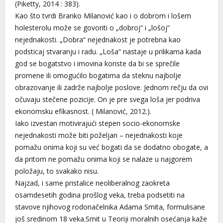
(Piketty, 2014 : 383).
Kao što tvrdi Branko Milanović kao i o dobrom i lošem
holesterolu može se govoriti o „dobroj“ i „lošoj“
nejednakosti. „Dobra“ nejednakost je potrebna kao
podsticaj stvaranju i radu. „Loša“ nastaje u prilikama kada
god se bogatstvo i imovina koriste da bi se sprečile
promene ili omogućilo bogatima da steknu najbolje
obrazovanje ili zadrže najbolje poslove. Jednom rečju da ovi
očuvaju stečene pozicije. On je pre svega loša jer podriva
ekonomsku efikasnost. ( Milanović, 2012.).
Iako izvestan motivirajući stepen socio-ekonomske
nejednakosti može biti poželjan – nejednakosti koje
pomažu onima koji su već bogati da se dodatno obogate, a
da pritom ne pomažu onima koji se nalaze u najgorem
položaju, to svakako nisu.
Najzad, i same pristalice neoliberalnog zaokreta
osamdesetih godina prošlog veka, treba podsetiti na
stavove njihovog rodonačelnika Adama Smita, formulisane
još sredinom 18 veka.Smit u Teoriji moralnih osećanja kaže