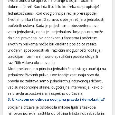
života odnosi se upravo na pitanje o kojim robama i
dobrima je reč. Kao i da li to bilo ko treba da propisuje?
Jednakost šansi. Kod ovog principa reč je preraspodeli
životnih prilika i šansi. Zapravo, ovde je reč je o jednakosti
početnih uslova. Kada je pojedincima obezbeđena ova
vrsta jednakosti, onda je i nejednakost koja potom može
da sledi pravedna. Nejednakost u šansama i početnim
životnim prilikama može biti direktna posledica razlike
urođenih sposobnosti ali i različitih mogućnosti roditelja,
tradicijom formiranih rodno specifičnih podela uloga ili
različitih vidova obrazovanja.
Moderne teorije o principu jednakih šansi stoga upućuju na
jednakost životnih prilika. Ove teorije zastupaju stav da
pravda ne zahteva samo jednokratnu intervenciju države,
već su neophodne stalne, dugotrajne intervencije, kako bi
se pravda uspostavila ali i uspešno održavala.
3. U kakvom su odnosu socijalna pravda i demokratija?
Socijalna država je oslobodila milione ljudi iz teskoba
njihovog porekla, zaštitila od oštrina tržišta i obezbedila im