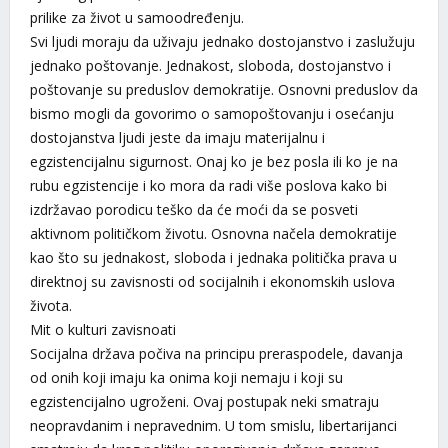
prilike za život u samoodređenju.
Svi ljudi moraju da uživaju jednako dostojanstvo i zaslužuju
jednako poštovanje. Jednakost, sloboda, dostojanstvo i
poštovanje su preduslov demokratije. Osnovni preduslov da
bismo mogli da govorimo o samopoštovanju i osećanju
dostojanstva ljudi jeste da imaju materijalnu i
egzistencijalnu sigurnost. Onaj ko je bez posla ili ko je na
rubu egzistencije i ko mora da radi više poslova kako bi
izdržavao porodicu teško da će moći da se posveti
aktivnom političkom životu. Osnovna načela demokratije
kao što su jednakost, sloboda i jednaka politička prava u
direktnoj su zavisnosti od socijalnih i ekonomskih uslova
života.
Mit o kulturi zavisnoati
Socijalna država počiva na principu preraspodele, davanja
od onih koji imaju ka onima koji nemaju i koji su
egzistencijalno ugroženi. Ovaj postupak neki smatraju
neopravdanim i nepravednim. U tom smislu, libertarijanci