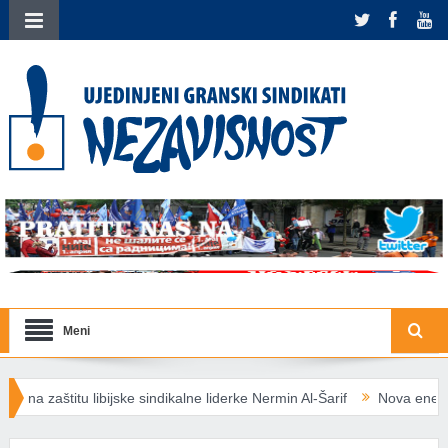
Meni
 libijske sindikalne liderke Nermin Al-Šarif
Nova energetska pravila