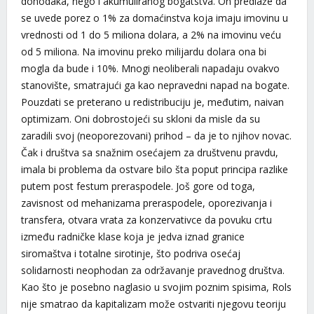
dohodaka, nego i akumuliranog bogatstva. On predlaže da
se uvede porez o 1% za domaćinstva koja imaju imovinu u
vrednosti od 1 do 5 miliona dolara, a 2% na imovinu veću
od 5 miliona. Na imovinu preko milijardu dolara ona bi
mogla da bude i 10%. Mnogi neoliberali napadaju ovakvo
stanovište, smatrajući ga kao nepravedni napad na bogate.
Pouzdati se preterano u redistribuciju je, međutim, naivan
optimizam. Oni dobrostojeći su skloni da misle da su
zaradili svoj (neoporezovani) prihod – da je to njihov novac.
Čak i društva sa snažnim osećajem za društvenu pravdu,
imala bi problema da ostvare bilo šta poput principa razlike
putem post festum preraspodele. Još gore od toga,
zavisnost od mehanizama preraspodele, oporezivanja i
transfera, otvara vrata za konzervativce da povuku crtu
između radničke klase koja je jedva iznad granice
siromaštva i totalne sirotinje, što podriva osećaj
solidarnosti neophodan za održavanje pravednog društva.
Kao što je posebno naglasio u svojim poznim spisima, Rols
nije smatrao da kapitalizam može ostvariti njegovu teoriju