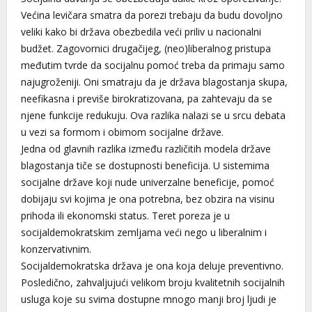
Većina levičara smatra da porezi trebaju da budu dovoljno
veliki kako bi država obezbedila veći priliv u nacionalni
budžet. Zagovornici drugačijeg, (neo)liberalnog pristupa
međutim tvrde da socijalnu pomoć treba da primaju samo
najugroženiji. Oni smatraju da je država blagostanja skupa,
neefikasna i previše birokratizovana, pa zahtevaju da se
njene funkcije redukuju. Ova razlika nalazi se u srcu debata
u vezi sa formom i obimom socijalne države.
Jedna od glavnih razlika između različitih modela države
blagostanja tiče se dostupnosti beneficija. U sistemima
socijalne države koji nude univerzalne beneficije, pomoć
dobijaju svi kojima je ona potrebna, bez obzira na visinu
prihoda ili ekonomski status. Teret poreza je u
socijaldemokratskim zemljama veći nego u liberalnim i
konzervativnim.
Socijaldemokratska država je ona koja deluje preventivno.
Posledično, zahvaljujući velikom broju kvalitetnih socijalnih
usluga koje su svima dostupne mnogo manji broj ljudi je