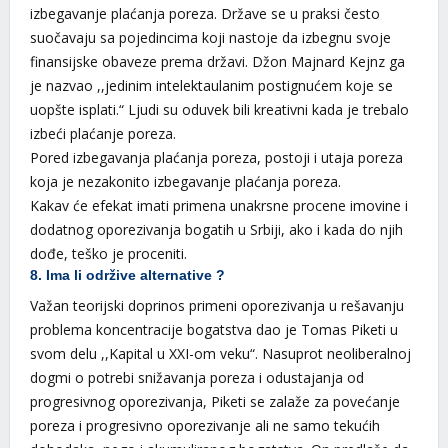
izbegavanje plaćanja poreza. Države se u praksi često
suočavaju sa pojedincima koji nastoje da izbegnu svoje
finansijske obaveze prema državi. Džon Majnard Kejnz ga
je nazvao ,,jedinim intelektaulanim postignućem koje se
uopšte isplati.“ Ljudi su oduvek bili kreativni kada je trebalo
izbeći plaćanje poreza.
Pored izbegavanja plaćanja poreza, postoji i utaja poreza
koja je nezakonito izbegavanje plaćanja poreza.
Kakav će efekat imati primena unakrsne procene imovine i
dodatnog oporezivanja bogatih u Srbiji, ako i kada do njih
dođe, teško je proceniti.
8. Ima li održive alternative ?
Važan teorijski doprinos primeni oporezivanja u rešavanju
problema koncentracije bogatstva dao je Tomas Piketi u
svom delu ,,Kapital u XXI-om veku“. Nasuprot neoliberalnoj
dogmi o potrebi snižavanja poreza i odustajanja od
progresivnog oporezivanja, Piketi se zalaže za povećanje
poreza i progresivno oporezivanje ali ne samo tekućih