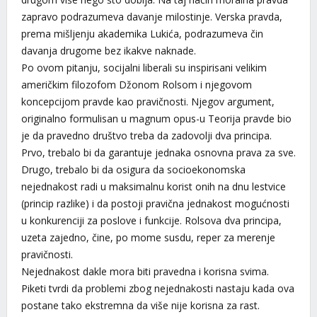
zapravo podrazumeva davanje milostinje. Verska pravda,
prema mišljenju akademika Lukića, podrazumeva čin
davanja drugome bez ikakve naknade.
Po ovom pitanju, socijalni liberali su inspirisani velikim
američkim filozofom Džonom Rolsom i njegovom
koncepcijom pravde kao pravičnosti. Njegov argument,
originalno formulisan u magnum opus-u Teorija pravde bio
je da pravedno društvo treba da zadovolji dva principa.
Prvo, trebalo bi da garantuje jednaka osnovna prava za sve.
Drugo, trebalo bi da osigura da socioekonomska
nejednakost radi u maksimalnu korist onih na dnu lestvice
(princip razlike) i da postoji pravična jednakost mogućnosti
u konkurenciji za poslove i funkcije. Rolsova dva principa,
uzeta zajedno, čine, po mome susdu, reper za merenje
pravičnosti.
Nejednakost dakle mora biti pravedna i korisna svima.
Piketi tvrdi da problemi zbog nejednakosti nastaju kada ova
postane tako ekstremna da više nije korisna za rast.