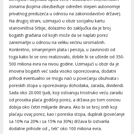
zonama (kojima obezbeđuje određen stepen autonomije
privatnog preduzeća u odnosu na zakonodavstvo države).
Na drugoj strani, uzimajući u obzir socijalnu kartu
stanovništva Srbije, dolazimo do zaključka da je broj
bogatih građana od kojih može da se naplati porez
zanemarljiv u odnosu na veliku većinu siromašnih.
Konkretno, smanjenjem plata i penzija, u zavisnosti od
toga kako bi se ono realizovalo, dobile bi se uštede od 350-
500 miliona evra na nivou godine. Uzimajući u obzir da je
imovina bogatih već sada visoko oporezovana, dodatni
prihodi eventualno se mogu naći u povećanju obuhvata i
poreskih stopa u oporezivanju dohodaka, zarada, dividendi.
Sada oko 20.000 ljudi, koji ostvaruju trostruko veću zaradu
od proseka plaća godišnji porez, a država po tom osnovu
dobija oko četiri milijarde dinara. Ako bi se broj onih koji
plaćaju ovaj porez, kao i poreska stopa, duplirali (povećanje
sa 10% na 20% i sa 15% na 30%) država bi ostvarila
dodatne prihode od „ tek“ oko 100 miliona evra.