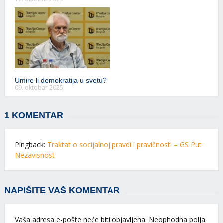
Umire li demokratija u svetu?
09. oktobar 2025
1 KOMENTAR
Pingback:
Traktat o socijalnoj pravdi i pravičnosti – GS Put
Nezavisnost
NAPIŠITE VAŠ KOMENTAR
Vaša adresa e-pošte neće biti objavljena.
Neophodna polja