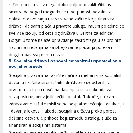
rečeno oni su se iz njega dobrovoljno povukli. Gidens
smatra da bogati mogu da se u potpunosti povuku iz
oblasti obrazovanja i zdravstvene zaštite koje finansira
država i da sami plaćaju privatne usluge. Imućni pojedinci se
sve više izoluju od ostalog društva u ,,elitne zajednice“.
Bogati u tome nalaze opravdanje zašto tragaju za brojnim
načinima i rešenjima za izbegavanje plaćanja poreza i
drugih obaveza prema državi.
5. Socijalna država i osnovni mehanizmi uspostavljanja
socijalne pravde
Socijalna država ima različite načine i mehanizme socijalnih
davanja i zaštite siromašnih i društveno izopštenih. U
prvom redu tu su novčana davanja u vidu naknada za
nezaposlene, penzije ili dečiji dodatak. Takođe, u okviru
zdravstvene zaštite misli se na besplatno lečenje , edukaciju
i davanja lekova. Takođe, socijalna država preko poreza i
dažbina ostvaruje prihode koji, između ostalog, služe za
finansiranje socijalnih sistema.
Socijalna davanja se obezbeđuju dakle kroz oporezivanje.