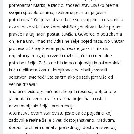
potrebama“ Marks je izložio iznoseći stav ,,svako prema
svojim sposobnostima, svakome prema njegovim
potrebama“. On je smatrao da će se ovaj princip ostvariti u
okviru neke više faze komunističkog društva i da će pojam
pravde na taj način postati suvišan. Govoreći o potrebama
on je na umu imao individualne želje pojedinaca. No unutar
procesa tržišnog kreiranja potreba egoizam i narcis-
orijentacija mogu proizvesti različite, često i nerealne
potrebe i želje. Zašto ne bih imao najnoviji tip automobila,
kuću u elitnom kvartu, letnjikovac na obali jezera ili
sopstveni aviončić? Šta sa tim ako posedujem više od
većine država?
Imajući u vidu ograničenost brojnih resursa, potpuno je
jasno da će veoma velika većina pojedinaca ostati
nezadovoljenih želja i preferencija.
Alternativa ovom stanovištu jeste da će pojedinci koji
zadovolje realne želje-živeti dostojanstveno. Međutim,
dodatni problem u analizi pravednog i dostojanstvenog