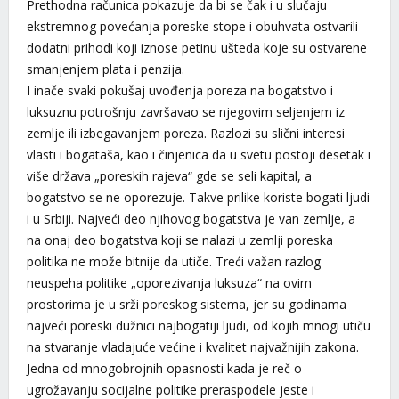
Prethodna računica pokazuje da bi se čak i u slučaju
ekstremnog povećanja poreske stope i obuhvata ostvarili
dodatni prihodi koji iznose petinu ušteda koje su ostvarene
smanjenjem plata i penzija.
I inače svaki pokušaj uvođenja poreza na bogatstvo i
luksuznu potrošnju završavao se njegovim seljenjem iz
zemlje ili izbegavanjem poreza. Razlozi su slični interesi
vlasti i bogataša, kao i činjenica da u svetu postoji desetak i
više država „poreskih rajeva“ gde se seli kapital, a
bogatstvo se ne oporezuje. Takve prilike koriste bogati ljudi
i u Srbiji. Najveći deo njihovog bogatstva je van zemlje, a
na onaj deo bogatstva koji se nalazi u zemlji poreska
politika ne može bitnije da utiče. Treći važan razlog
neuspeha politike „oporezivanja luksuza“ na ovim
prostorima je u srži poreskog sistema, jer su godinama
najveći poreski dužnici najbogatiji ljudi, od kojih mnogi utiču
na stvaranje vladajuće većine i kvalitet najvažnijih zakona.
Jedna od mnogobrojnih opasnosti kada je reč o
ugrožavanju socijalne politike preraspodele jeste i