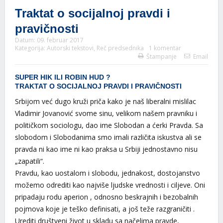
Traktat o socijalnoj pravdi i
pravičnosti
Datum:
09. februar 2017
Kategorija:
Autorski tekstovi
,
Reč predsednika
1 komentar
Štampanje
Email
SUPER HIK ILI ROBIN HUD ?
TRAKTAT O SOCIJALNOJ PRAVDI I PRAVIČNOSTI
Srbijom već dugo kruži priča kako je naš liberalni mislilac
Vladimir Jovanović svome sinu, velikom našem pravniku i
političkom sociologu, dao ime Slobodan a ćerki Pravda. Sa
slobodom i Slobodanima smo imali različita iskustva ali se
pravda ni kao ime ni kao praksa u Srbiji jednostavno nisu
„zapatili“.
Pravdu, kao uostalom i slobodu, jednakost, dostojanstvo
možemo odrediti kao najviše ljudske vrednosti i ciljeve. Oni
pripadaju rodu aperion , odnosno beskrajnih i bezobalnih
pojmova koje je teško definisati, a još teže razgraničiti .
Urediti društveni život u skladu sa načelima pravde,