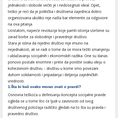
jednakosti i slobode večiti je i nedosegnuti ideal. Opet,
teško je reći da je politička i društvena zajednica dobro
organizovana ukoliko nije našla bar elemente za odgovore
na ova pitanja.
Uostalom, najveće revolucije koje pamti istorija izvršene su
zarad borbe za slobodnije i pravednije društvo.
Stara je istina da nijedno društvo nije imuno na
nejednakost, ali se radi o tome da se mora težiti smanjenju
i ublažavanju socijalnih i ekonomskih razlika. One su danas
ponovo postale enormne i prete da ponište svaku ideju o
kohezivnom društvu – društvu u kome smo povezani
duhom solidarnosti i pripadanja i deljenja zajedničkih
vrednosti.
1.Šta bi baš svako morao znati o pravdi?
Osnovna teškoća u definisanju koncepta socijalne pravde
ogleda se u tome što će ljudi u zavisnosti od svog
društvenog položaja različito gledati na to šta su pravda i
pravedno društvo.