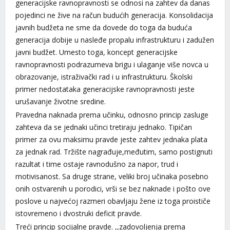
generacijske ravnopravnosti se odnosi na zahtev da danas
pojedinci ne žive na račun budućih generacija. Konsolidacija
javnih budžeta ne sme da dovede do toga da buduća
generacija dobije u nasleđe propalu infrastrukturu i zadužen
javni budžet. Umesto toga, koncept generacijske
ravnopravnosti podrazumeva brigu i ulaganje više novca u
obrazovanje, istraživački rad i u infrastrukturu. Školski
primer nedostataka generacijske ravnopravnosti jeste
urušavanje životne sredine.
Pravedna naknada prema učinku, odnosno princip zasluge
zahteva da se jednaki učinci tretiraju jednako. Tipičan
primer za ovu maksimu pravde jeste zahtev jednaka plata
za jednak rad. Tržište nagrađuje,međutim, samo postignuti
razultat i time ostaje ravnodušno za napor, trud i
motivisanost. Sa druge strane, veliki broj učinaka posebno
onih ostvarenih u porodici, vrši se bez naknade i pošto ove
poslove u najvećoj razmeri obavljaju žene iz toga proističe
istovremeno i dvostruki deficit pravde.
Treći princip socijalne pravde. ,,zadovoljenja prema