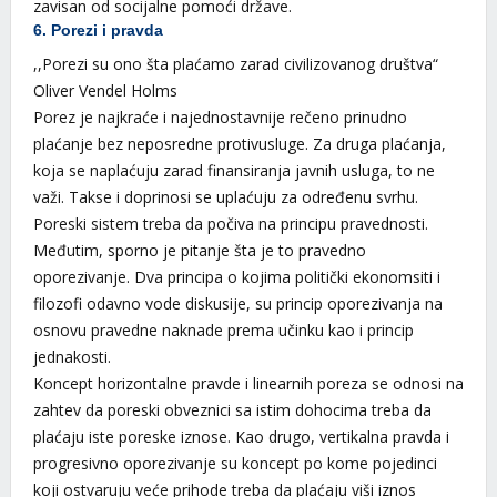
zavisan od socijalne pomoći države.
6. Porezi i pravda
,,Porezi su ono šta plaćamo zarad civilizovanog društva“
Oliver Vendel Holms
Porez je najkraće i najednostavnije rečeno prinudno
plaćanje bez neposredne protivusluge. Za druga plaćanja,
koja se naplaćuju zarad finansiranja javnih usluga, to ne
važi. Takse i doprinosi se uplaćuju za određenu svrhu.
Poreski sistem treba da počiva na principu pravednosti.
Međutim, sporno je pitanje šta je to pravedno
oporezivanje. Dva principa o kojima politički ekonomsiti i
filozofi odavno vode diskusije, su princip oporezivanja na
osnovu pravedne naknade prema učinku kao i princip
jednakosti.
Koncept horizontalne pravde i linearnih poreza se odnosi na
zahtev da poreski obveznici sa istim dohocima treba da
plaćaju iste poreske iznose. Kao drugo, vertikalna pravda i
progresivno oporezivanje su koncept po kome pojedinci
koji ostvaruju veće prihode treba da plaćaju viši iznos