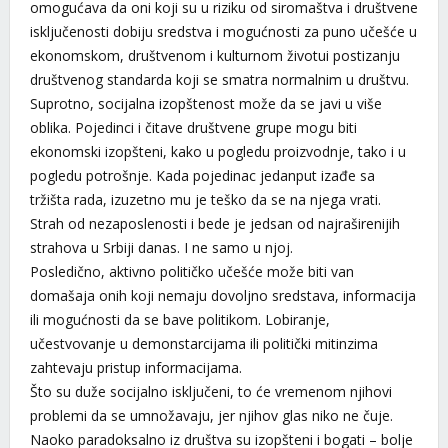
omogućava da oni koji su u riziku od siromaštva i društvene
isključenosti dobiju sredstva i mogućnosti za puno učešće u
ekonomskom, društvenom i kulturnom životui postizanju
društvenog standarda koji se smatra normalnim u društvu.
Suprotno, socijalna izopštenost može da se javi u više
oblika. Pojedinci i čitave društvene grupe mogu biti
ekonomski izopšteni, kako u pogledu proizvodnje, tako i u
pogledu potrošnje. Kada pojedinac jedanput izađe sa
tržišta rada, izuzetno mu je teško da se na njega vrati.
Strah od nezaposlenosti i bede je jedsan od najraširenijih
strahova u Srbiji danas. I ne samo u njoj.
Posledično, aktivno političko učešće može biti van
domašaja onih koji nemaju dovoljno sredstava, informacija
ili mogućnosti da se bave politikom. Lobiranje,
učestvovanje u demonstarcijama ili politički mitinzima
zahtevaju pristup informacijama.
Što su duže socijalno isključeni, to će vremenom njihovi
problemi da se umnožavaju, jer njihov glas niko ne čuje.
Naoko paradoksalno iz društva su izopšteni i bogati – bolje