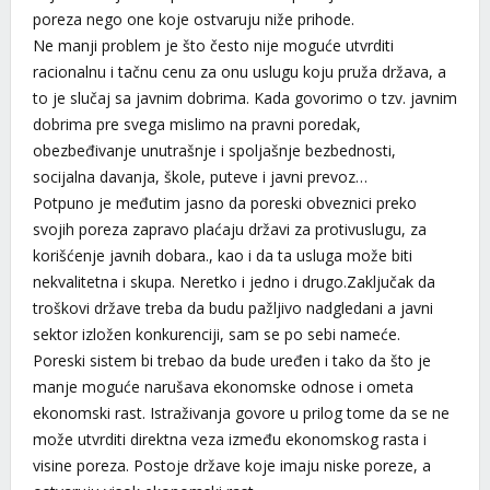
poreza nego one koje ostvaruju niže prihode.
Ne manji problem je što često nije moguće utvrditi
racionalnu i tačnu cenu za onu uslugu koju pruža država, a
to je slučaj sa javnim dobrima. Kada govorimo o tzv. javnim
dobrima pre svega mislimo na pravni poredak,
obezbeđivanje unutrašnje i spoljašnje bezbednosti,
socijalna davanja, škole, puteve i javni prevoz…
Potpuno je međutim jasno da poreski obveznici preko
svojih poreza zapravo plaćaju državi za protivuslugu, za
korišćenje javnih dobara., kao i da ta usluga može biti
nekvalitetna i skupa. Neretko i jedno i drugo.Zaključak da
troškovi države treba da budu pažljivo nadgledani a javni
sektor izložen konkurenciji, sam se po sebi nameće.
Poreski sistem bi trebao da bude uređen i tako da što je
manje moguće narušava ekonomske odnose i ometa
ekonomski rast. Istraživanja govore u prilog tome da se ne
može utvrditi direktna veza između ekonomskog rasta i
visine poreza. Postoje države koje imaju niske poreze, a