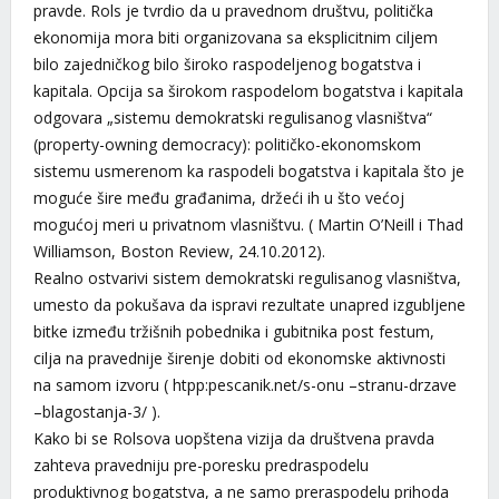
pravde. Rols je tvrdio da u pravednom društvu, politička
ekonomija mora biti organizovana sa eksplicitnim ciljem
bilo zajedničkog bilo široko raspodeljenog bogatstva i
kapitala. Opcija sa širokom raspodelom bogatstva i kapitala
odgovara „sistemu demokratski regulisanog vlasništva“
(property-owning democracy): političko-ekonomskom
sistemu usmerenom ka raspodeli bogatstva i kapitala što je
moguće šire među građanima, držeći ih u što većoj
mogućoj meri u privatnom vlasništvu. ( Martin O’Neill i Thad
Williamson, Boston Review, 24.10.2012).
Realno ostvarivi sistem demokratski regulisanog vlasništva,
umesto da pokušava da ispravi rezultate unapred izgubljene
bitke između tržišnih pobednika i gubitnika post festum,
cilja na pravednije širenje dobiti od ekonomske aktivnosti
na samom izvoru ( htpp:pescanik.net/s-onu –stranu-drzave
–blagostanja-3/ ).
Kako bi se Rolsova uopštena vizija da društvena pravda
zahteva pravedniju pre-poresku predraspodelu
produktivnog bogatstva, a ne samo preraspodelu prihoda