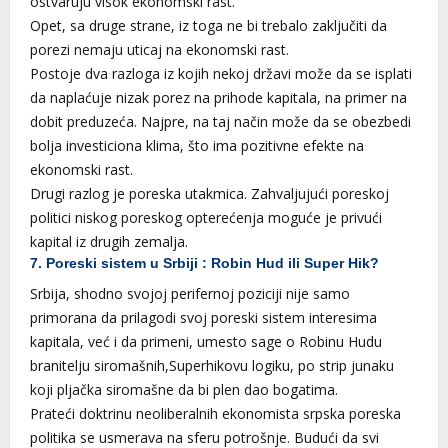
ostvaruju visok ekonomski rast.
Opet, sa druge strane, iz toga ne bi trebalo zaključiti da
porezi nemaju uticaj na ekonomski rast.
Postoje dva razloga iz kojih nekoj državi može da se isplati
da naplaćuje nizak porez na prihode kapitala, na primer na
dobit preduzeća. Najpre, na taj način može da se obezbedi
bolja investiciona klima, što ima pozitivne efekte na
ekonomski rast.
Drugi razlog je poreska utakmica. Zahvaljujući poreskoj
politici niskog poreskog opterećenja moguće je privući
kapital iz drugih zemalja.
7. Poreski sistem u Srbiji : Robin Hud ili Super Hik?
Srbija, shodno svojoj perifernoj poziciji nije samo
primorana da prilagodi svoj poreski sistem interesima
kapitala, već i da primeni, umesto sage o Robinu Hudu
branitelju siromašnih,Superhikovu logiku, po strip junaku
koji pljačka siromašne da bi plen dao bogatima.
Prateći doktrinu neoliberalnih ekonomista srpska poreska
politika se usmerava na sferu potrošnje. Budući da svi