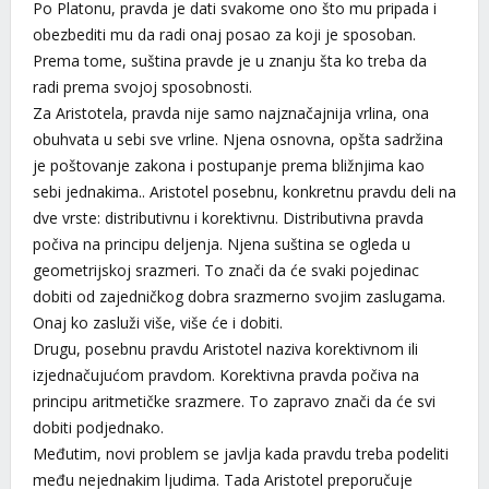
Po Platonu, pravda je dati svakome ono što mu pripada i
obezbediti mu da radi onaj posao za koji je sposoban.
Prema tome, suština pravde je u znanju šta ko treba da
radi prema svojoj sposobnosti.
Za Aristotela, pravda nije samo najznačajnija vrlina, ona
obuhvata u sebi sve vrline. Njena osnovna, opšta sadržina
je poštovanje zakona i postupanje prema bližnjima kao
sebi jednakima.. Aristotel posebnu, konkretnu pravdu deli na
dve vrste: distributivnu i korektivnu. Distributivna pravda
počiva na principu deljenja. Njena suština se ogleda u
geometrijskoj srazmeri. To znači da će svaki pojedinac
dobiti od zajedničkog dobra srazmerno svojim zaslugama.
Onaj ko zasluži više, više će i dobiti.
Drugu, posebnu pravdu Aristotel naziva korektivnom ili
izjednačujućom pravdom. Korektivna pravda počiva na
principu aritmetičke srazmere. To zapravo znači da će svi
dobiti podjednako.
Međutim, novi problem se javlja kada pravdu treba podeliti
među nejednakim ljudima. Tada Aristotel preporučuje