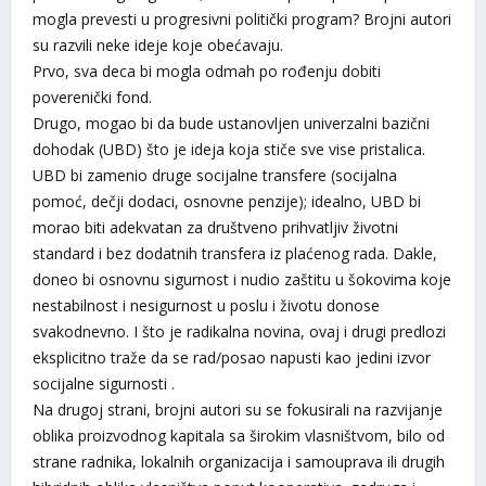
mogla prevesti u progresivni politički program? Brojni autori
su razvili neke ideje koje obećavaju.
Prvo, sva deca bi mogla odmah po rođenju dobiti
poverenički fond.
Drugo, mogao bi da bude ustanovljen univerzalni bazični
dohodak (UBD) što je ideja koja stiče sve vise pristalica.
UBD bi zamenio druge socijalne transfere (socijalna
pomoć, dečji dodaci, osnovne penzije); idealno, UBD bi
morao biti adekvatan za društveno prihvatljiv životni
standard i bez dodatnih transfera iz plaćenog rada. Dakle,
doneo bi osnovnu sigurnost i nudio zaštitu u šokovima koje
nestabilnost i nesigurnost u poslu i životu donose
svakodnevno. I što je radikalna novina, ovaj i drugi predlozi
eksplicitno traže da se rad/posao napusti kao jedini izvor
socijalne sigurnosti .
Na drugoj strani, brojni autori su se fokusirali na razvijanje
oblika proizvodnog kapitala sa širokim vlasništvom, bilo od
strane radnika, lokalnih organizacija i samouprava ili drugih