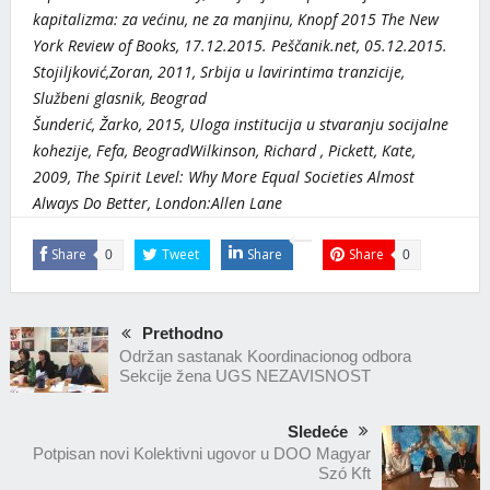
kapitalizma: za većinu, ne za manjinu, Knopf 2015 The New
York Review of Books, 17.12.2015. Peščanik.net, 05.12.2015.
Stojiljković,Zoran, 2011, Srbija u lavirintima tranzicije,
Službeni glasnik, Beograd
Šunderić, Žarko, 2015, Uloga institucija u stvaranju socijalne
kohezije, Fefa, BeogradWilkinson, Richard , Pickett, Kate,
2009, The Spirit Level: Why More Equal Societies Almost
Always Do Better, London:Allen Lane
Share
Tweet
Share
Share
0
0
Prethodno
Održan sastanak Koordinacionog odbora
Sekcije žena UGS NEZAVISNOST
Sledeće
Potpisan novi Kolektivni ugovor u DOO Magyar
Szó Kft