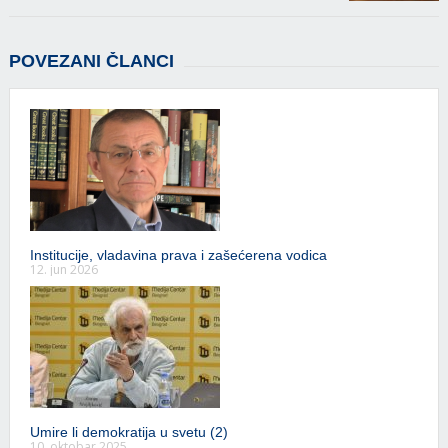
POVEZANI ČLANCI
Institucije, vladavina prava i zašećerena vodica
12. jun 2026
Umire li demokratija u svetu (2)
10. oktobar 2025