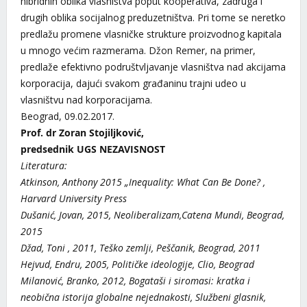
hibridnih oblika vlasništva poput kooperativa, zadruga i
drugih oblika socijalnog preduzetništva. Pri tome se neretko
predlažu promene vlasničke strukture proizvodnog kapitala
u mnogo većim razmerama. Džon Remer, na primer,
predlaže efektivno podruštvljavanje vlasništva nad akcijama
korporacija, dajući svakom građaninu trajni udeo u
vlasništvu nad korporacijama.
Beograd, 09.02.2017.
Prof. dr Zoran Stojiljković,
predsednik UGS NEZAVISNOST
Literatura:
Atkinson, Anthony 2015 „Inequality: What Can Be Done? ,
Harvard University Press
Dušanić, Jovan, 2015, Neoliberalizam,Catena Mundi, Beograd,
2015
Džad, Toni , 2011, Teško zemlji, Peščanik, Beograd, 2011
Hejvud, Endru, 2005, Političke ideologije, Clio, Beograd
Milanović, Branko, 2012, Bogataši i siromasi: kratka i
neobična istorija globalne nejednakosti, Službeni glasnik,