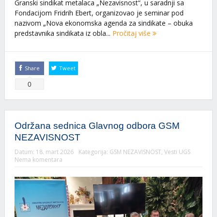
Granski sindikat metalaca „Nezavisnost“, u saradnji sa
Fondacijom Fridrih Ebert, organizovao je seminar pod
nazivom „Nova ekonomska agenda za sindikate – obuka
predstavnika sindikata iz obla...
Pročitaj više
Share
Tweet
0
Održana sednica Glavnog odbora GSM
NEZAVISNOST
Datum:
18. mart 2026
Kategorija:
GSM NEZAVISNOST
,
Vesti UGS
Nema komentara