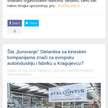
sindikalno organizovanim radnicima. Nedavno, samo dan
nakon štrajka upozorenja, pro...
Pročitaj više
Share
Tweet
0
Šta „šurovanje“ Stelantisa sa kineskim
kompanijama znači za evropsku
autoindustriju i fabriku u Kragujevcu?
Datum:
25. maj 2026
Kategorija:
Vesti UGS
,
GSM NEZAVISNOST
Nema komentara