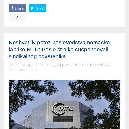
Share
Tweet
0
Neshvatljiv potez poslovodstva nemačke
fabrike MTU: Posle štrajka suspendovali
sindikalnog poverenika
Datum:
24. april 2026
Kategorija:
Vesti UGS
,
GSM NEZAVISNOST
Nema komentara