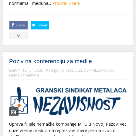
normama i međuna...
Pročitaj više
Share
Tweet
0
Poziv na konferenciju za medije
Datum:
12. jun 2026
Kategorija:
Vesti UGS
,
GSM NEZAVISNOST
Nema komentara
Uprava filijale nemačke kompanije MTU u Novoj Pazovi već
duže vreme preduzima represivne mere prema svojim