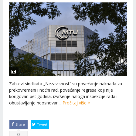
Zahtevi sindikata „Nezavisnost“ su povećanje naknada za
prekovremeni i noćni rаd, povećanje regresa koji nije
korigovan pet godina, izvršenje naloga inspekcije rada i
obustavljanje neosnovan...
Pročitaj više
Share
Tweet
0