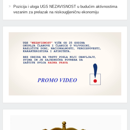
Pozicija i uloga UGS NEZAVISNOST u budućim aktivnostima
vezanim za prelazak na niskougljeničnu ekonomiju