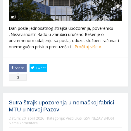
Dan posle jednosatnog štrajka upozorenja, povereniku
„Nezavisnosti“ Radoju Zarubici uručeno Rešenje o
privremenom udaljenju sa posla, oduzet službeni računar i
onemogućen pristup preduzeća i...
Pročitaj više
Share
Tweet
0
Sutra štrajk upozorenja u nemačkoj fabrici
MTU u Novoj Pazovi
Datum:
20. april 2026
Kategorija:
Vesti UGS
,
GSM NEZAVISNOST
Nema komentara