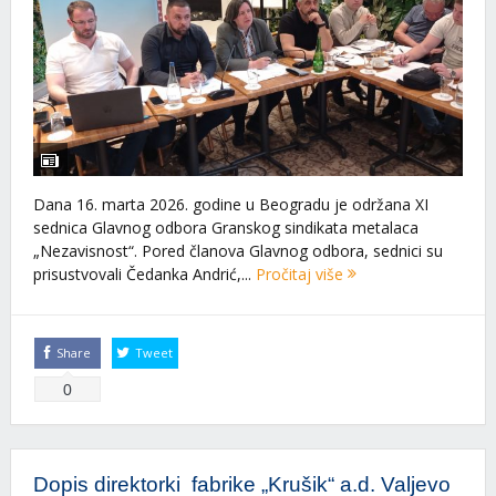
Dana 16. marta 2026. godine u Beogradu je održana XI
sednica Glavnog odbora Granskog sindikata metalaca
„Nezavisnost“. Pored članova Glavnog odbora, sednici su
prisustvovali Čedanka Andrić,...
Pročitaj više
Share
Tweet
0
Dopis direktorki fabrike „Krušik“ a.d. Valjevo