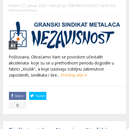
Datum:
21. januar 2026
Kategorija:
GSM NEZAVISNOST
,
Vesti UGS
Nema komentara
Poštovana, Obraćamo Vam se povodom učestalih
akcidenata koje su se u prethodnom periodu dogodile u
fabrici „Krušik“, a koje izazivaju ozbiljnu zabrinutost
zaposlenih, sindikata i šire...
Pročitaj više
Share
Tweet
0