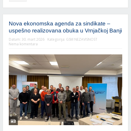
Nova ekonomska agenda za sindikate –
uspešno realizovana obuka u Vrnjačkoj Banji
Datum:
30. mart 2026
Kategorija:
GSM NEZAVISNOST
Nema komentara