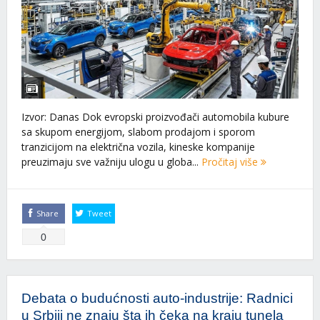
Izvor: Danas Dok evropski proizvođači automobila kubure
sa skupom energijom, slabom prodajom i sporom
tranzicijom na električna vozila, kineske kompanije
preuzimaju sve važniju ulogu u globa...
Pročitaj više
Share
Tweet
0
Debata o budućnosti auto-industrije: Radnici
u Srbiji ne znaju šta ih čeka na kraju tunela