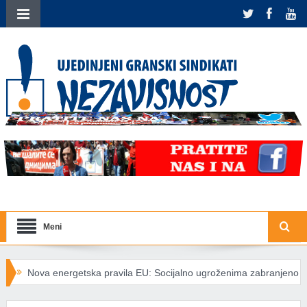
Meni
rgetska pravila EU: Socijalno ugroženima zabranjeno isključivanje stru