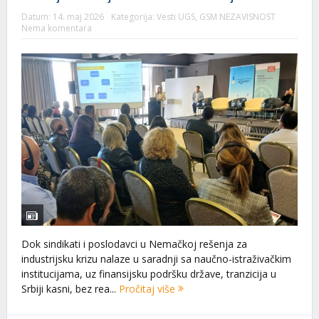
Datum:
14. maj 2026
Kategorija:
Vesti UGS
,
GSM NEZAVISNOST
Nema komentara
Dok sindikati i poslodavci u Nemačkoj rešenja za
industrijsku krizu nalaze u saradnji sa naučno-istraživačkim
institucijama, uz finansijsku podršku države, tranzicija u
Srbiji kasni, bez rea...
Pročitaj više