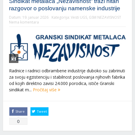
Sindikat metalaca „Nezavisnost“ traži hitan
razgovor o poslovanju namenske industrije
Datum:
19. januar 2026
Kategorija:
Vesti UGS
,
GSM NEZAVISNOST
Nema komentara
Radnice i radnici odbrambene industrije duboko su zabrinuti
za svoju egzistenciju i stabilnost poslovanja njihovih fabrika
od kojih direktno zavisi 24.000 porodica, ističe Granski
sindikat m...
Pročitaj više
Share
Tweet
0