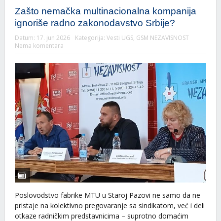
Zašto nemačka multinacionalna kompanija
ignoriše radno zakonodavstvo Srbije?
Datum:
17. jun 2026
Kategorija:
Vesti UGS
,
GSM NEZAVISNOST
Nema komentara
Poslovodstvo fabrike MTU u Staroj Pazovi ne samo da ne
pristaje na kolektivno pregovaranje sa sindikatom, već i deli
otkaze radničkim predstavnicima – suprotno domaćim