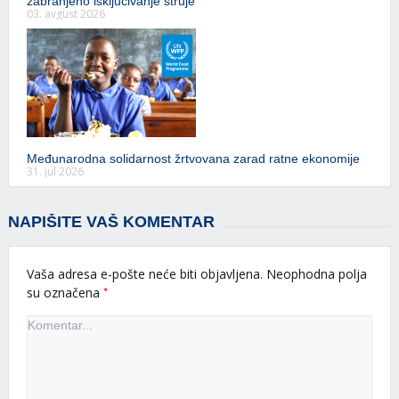
zabranjeno isključivanje struje
03. avgust 2026
Međunarodna solidarnost žrtvovana zarad ratne ekonomije
31. jul 2026
NAPIŠITE VAŠ KOMENTAR
Vaša adresa e-pošte neće biti objavljena.
Neophodna polja
*
su označena