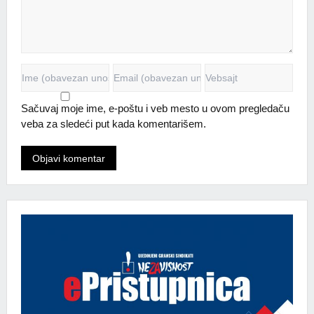
Sačuvaj moje ime, e-poštu i veb mesto u ovom pregledaču
veba za sledeći put kada komentarišem.