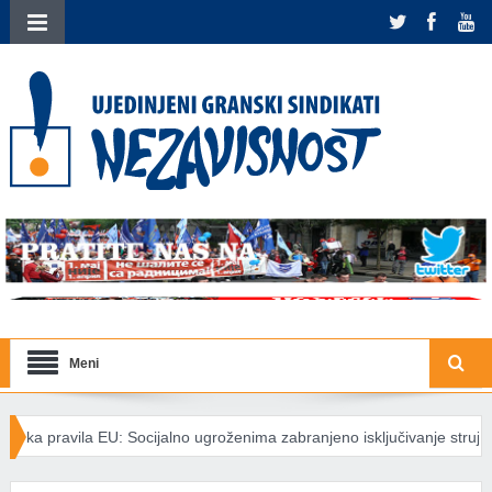
Meni
cijalno ugroženima zabranjeno isključivanje struje
Međunarodna so