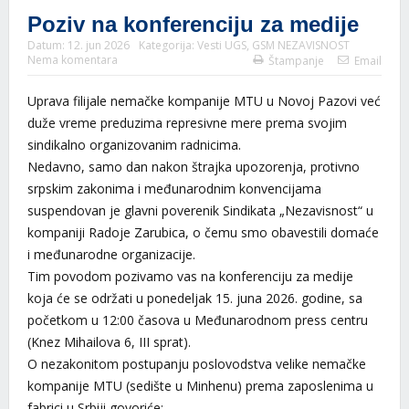
Poziv na konferenciju za medije
Datum:
12. jun 2026
Kategorija:
Vesti UGS
,
GSM NEZAVISNOST
Nema komentara
Štampanje
Email
Uprava filijale nemačke kompanije MTU u Novoj Pazovi već
duže vreme preduzima represivne mere prema svojim
sindikalno organizovanim radnicima.
Nedavno, samo dan nakon štrajka upozorenja, protivno
srpskim zakonima i međunarodnim konvencijama
suspendovan je glavni poverenik Sindikata „Nezavisnost“ u
kompaniji Radoje Zarubica, o čemu smo obavestili domaće
i međunarodne organizacije.
Tim povodom pozivamo vas na konferenciju za medije
koja će se održati u ponedeljak 15. juna 2026. godine, sa
početkom u 12:00 časova u Međunarodnom press centru
(Knez Mihailova 6, III sprat).
O nezakonitom postupanju poslovodstva velike nemačke
kompanije MTU (sedište u Minhenu) prema zaposlenima u
fabrici u Srbiji govoriće: