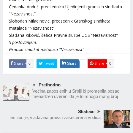
Čedanka Andrić, predsednica Ujedinjenih granskih sindikata
“Nezavisnost”
Slobodan Miladinović, predsednik Granskog sindikata
metalaca “Nezavisnost”
Slađana Kiković, šefica Pravne službe UGS “Nezavisnost”
S poštovanjem,
Granski sindikat metalaca “Nezavisnost”
Share
Tweet
Share
Share
0
0
Prethodno
Većina zaposlenih u Srbiji bi promenila posao,
menadžeri uvereni da je to mnogo manji broj
Sledeće
Institucije, vladavina prava i zašećerena vodica