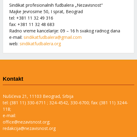
Sindikat profesionalnih fudbalera „Nezavisnost“
Majke Jevrosime 50, I sprat, Beograd
tel: +381 11 32 49 316
fax: +381 11 32 48 683
Radno vreme kancelarije: 09 – 16 h svakog radnog dana
e-mail:
sindikatfudbalera@gmail.com
web:
sindikatfudbalera.org
Kontakt
Nušićeva 21, 11103 Beograd, Srbija
tel: (381 11) 330-6711 ; 324-4542, 330-6700; fax: (381 11) 3244-
118;
e-mail:
office@nezavisnost.org;
redakcija@nezavisnost.org