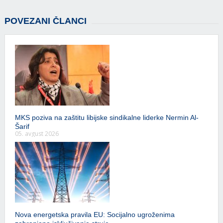
POVEZANI ČLANCI
MKS poziva na zaštitu libijske sindikalne liderke Nermin Al-
Šarif
05. avgust 2026
Nova energetska pravila EU: Socijalno ugroženima