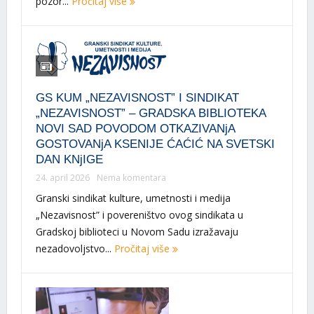
pozor...
Pročitaj više
GS KUM „NEZAVISNOST” I SINDIKAT
„NEZAVISNOST” – GRADSKA BIBLIOTEKA
NOVI SAD POVODOM OTKAZIVANjA
GOSTOVANjA KSENIJE ĆAĆIĆ NA SVETSKI
DAN KNjIGE
24. april 2026
Nema komentara
Granski sindikat kulture, umetnosti i medija
„Nezavisnost” i povereništvo ovog sindikata u
Gradskoj biblioteci u Novom Sadu izražavaju
nezadovoljstvo...
Pročitaj više