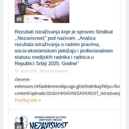
Rezultati istraživanja koje je sproveo Sindikat
,,Nezavisnost’’ pod nazivom ,,Analiza
rezultata istraživanja o radnim pravima,
socio-ekonomskom položaju i profesionalnom
statusu medijskih radnika i radnica u
Republici Srbiji 2025. Godine’’
15. april 2026
Nema komentara
chrome-
extension://efaidnbmnnnibpcajpcglclefindmkaj/https://koalic
content/uploads/2026/04/GKSNEZAVISNOST_Istrazivanje_soci
Pročitaj više