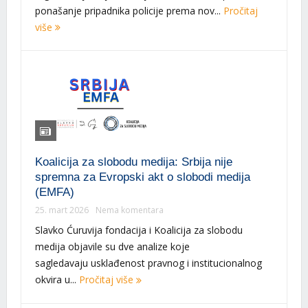
ponašanje pripadnika policije prema nov...
Pročitaj
više
Koalicija za slobodu medija: Srbija nije
spremna za Evropski akt o slobodi medija
(EMFA)
25. mart 2026
Nema komentara
Slavko Ćuruvija fondacija i Koalicija za slobodu
medija objavile su dve analize koje
sagledavaju usklađenost pravnog i institucionalnog
okvira u...
Pročitaj više