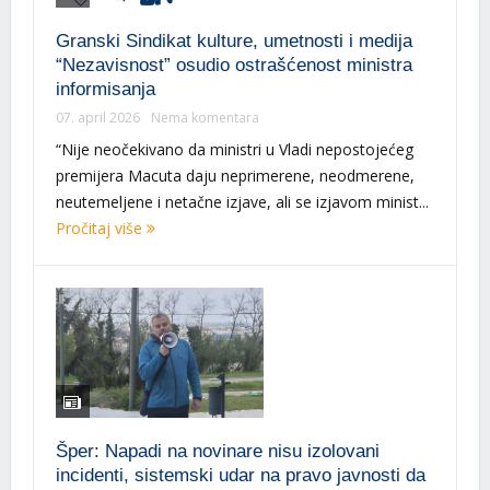
Granski Sindikat kulture, umetnosti i medija
“Nezavisnost” osudio ostrašćenost ministra
informisanja
07. april 2026
Nema komentara
“Nije neočekivano da ministri u Vladi nepostojećeg
premijera Macuta daju neprimerene, neodmerene,
neutemeljene i netačne izjave, ali se izjavom minist...
Pročitaj više
Šper: Napadi na novinare nisu izolovani
incidenti, sistemski udar na pravo javnosti da