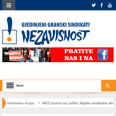
Meni
nimalnu korpu
MKS poziva na zaštitu libijske sindikalne liderke Nermi
ransparentnosti plata