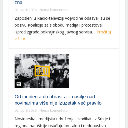
zna
02. april 2026
Nema komentara
Zaposleni u Radio-televiziji Vojvodine odazvali su se
pozivu Koalicije za slobodu medija i protestovali
ispred zgrade pokrajinskog javnog servisa....
Pročitaj
više
Od incidenta do obrasca – nasilje nad
novinarima više nije izuzetak već pravilo
02. april 2026
Nema komentara
Novinarska i medijska udruženja i sindikati iz Srbije i
regiona najoštrije osuđuju brutalno i nedopustivo