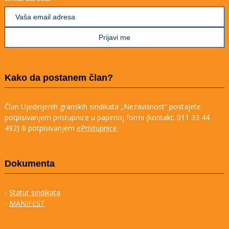
Kako da postanem član?
Član Ujedinjenih granskih sindikata „Nezavisnost“ postajete
potpisivanjem pristupnice u papirnoj formi (kontakt: 011 33 44
492) ili potpisivanjem
ePristupnice
.
Dokumenta
-
Statut sindikata
-
MANIFEST