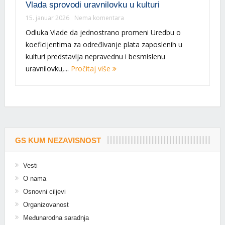
Vlada sprovodi uravnilovku u kulturi
15. januar 2026
Nema komentara
Odluka Vlade da jednostrano promeni Uredbu o
koeficijentima za određivanje plata zaposlenih u
kulturi predstavlja nepravednu i besmislenu
uravnilovku,...
Pročitaj više
GS KUM NEZAVISNOST
Vesti
O nama
Osnovni ciljevi
Organizovanost
Međunarodna saradnja