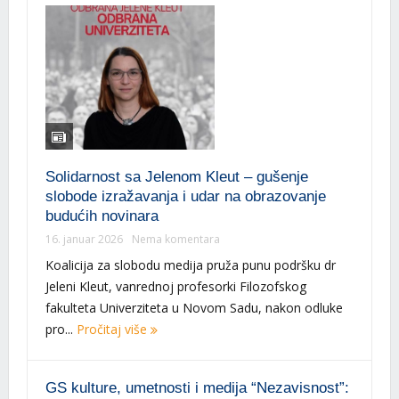
Solidarnost sa Jelenom Kleut – gušenje
slobode izražavanja i udar na obrazovanje
budućih novinara
16. januar 2026
Nema komentara
Koalicija za slobodu medija pruža punu podršku dr
Jeleni Kleut, vanrednoj profesorki Filozofskog
fakulteta Univerziteta u Novom Sadu, nakon odluke
pro...
Pročitaj više
GS kulture, umetnosti i medija “Nezavisnost”: