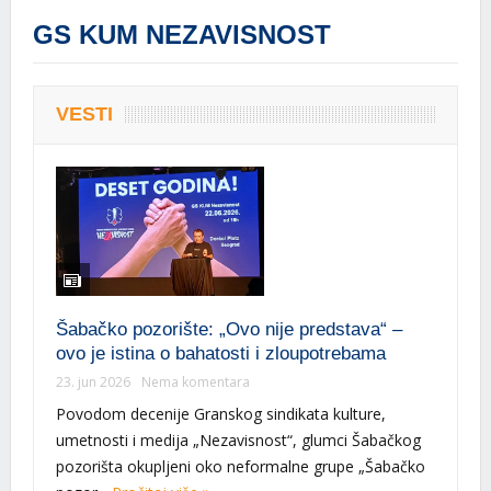
GS KUM NEZAVISNOST
VESTI
Šabačko pozorište: „Ovo nije predstava“ –
ovo je istina o bahatosti i zloupotrebama
23. jun 2026
Nema komentara
Povodom decenije Granskog sindikata kulture,
umetnosti i medija „Nezavisnost“, glumci Šabačkog
pozorišta okupljeni oko neformalne grupe „Šabačko