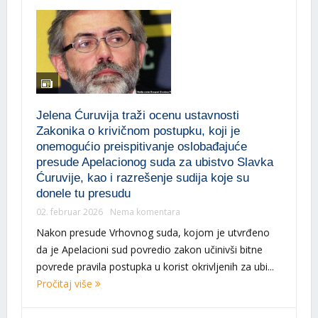
Jelena Ćuruvija traži ocenu ustavnosti
Zakonika o krivičnom postupku, koji je
onemogućio preispitivanje oslobađajuće
presude Apelacionog suda za ubistvo Slavka
Ćuruvije, kao i razrešenje sudija koje su
donele tu presudu
02. februar 2026
Nema komentara
Nakon presude Vrhovnog suda, kojom je utvrđeno
da je Apelacioni sud povredio zakon učinivši bitne
povrede pravila postupka u korist okrivljenih za ubi...
Pročitaj više