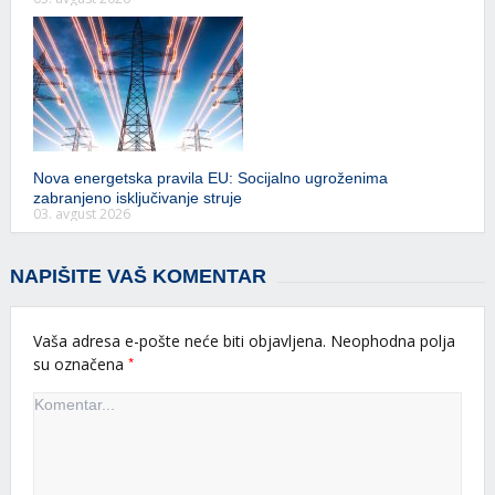
Nova energetska pravila EU: Socijalno ugroženima
zabranjeno isključivanje struje
03. avgust 2026
NAPIŠITE VAŠ KOMENTAR
Vaša adresa e-pošte neće biti objavljena.
Neophodna polja
*
su označena