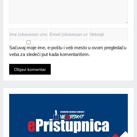
Sačuvaj moje ime, e-poštu i veb mesto u ovom pregledaču
veba za sledeći put kada komentarišem.