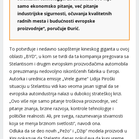
samo ekonomsko pitanje, već pitanje
industrijske sigurnosti, očuvanja kvalitetnih
radnih mesta i budućnosti evropske
proizvodnje“, poručuje Đurić.
To potvrđuje i nedavno saopštenje kineskog giganta u ovoj
oblasti „BYD“, u kom se tvrdi da ta kompanija pregovara sa
Stelantisom i drugim evropskim proizvođačima automobila
o preuzimanju nedovoljno iskorišćenih fabrika u Evropi.
Autorka i urednica emisije „Vrele gume“ Lidija Piroški
situaciju u Stelantisu vidi kao veoma jasan signal da se
evropska autoindustrija nalazi u dubokoj strateškoj krizi.
„Ovo više nije samo pitanje troškova proizvodnje, već
pitanje znanja, brzine razvoja, kontrole tehnologije i
političke realnosti. Ali, pre svega, razumevanja stvarnosti
koja se menja brzinom svetlosti“, navodi ona.
Odluka da se deo novih „Pežo“ i „Džip“ modela proizvodi u
Kini pokazuje da Stelantis danas pokušava da kupi vreme,