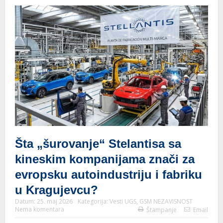
Šta „šurovanje“ Stelantisa sa
kineskim kompanijama znači za
evropsku autoindustriju i fabriku
u Kragujevcu?
Datum:
25. maj 2026
Kategorija:
Vesti UGS
,
GSM NEZAVISNOST
Nema komentara
Štampanje
Email