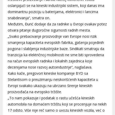
oslanjajući se na kineski industrijski sistem, koji danas ima
dominantnu poziciju u baterijama, elektronici i lancima
snabdevanja“, smatra on.
Međutim, Đurić dodaje da za radnike u Evropi ovakav potez
otvara pitanje dugoročne sigurnosti radnih mesta.
„Svako prebacivanje proizvodnje van Evrope nosi rizik
smanjenja kapaciteta evropskih fabrika, gašenja pojedinih
pogona i slabljenja industrijske baze. Sindikati smatraju da
tranzicija ka električnoj mobilnosti ne sme biti sprovedena
na račun evropskih radnika i lokalnih zajednica koje
decenijama nose razvoj autoindustrije“, naglašava.
Kako kaže, pregovori kineske kompanije BYD sa
Stelantisom o preuzimanju neiskorišćenih kapaciteta u
Evropi svakako ukazuju na ubrzano širenje kineskih
proizvođača na evropsko tržište.
„To nam pokazuje i podatak o rastu učešća kineskih
automobila na domaćem tržištu koji se procenjuje na nekih
17 odsto. Više nije reč samo o uvozu kineskih vozila, već o