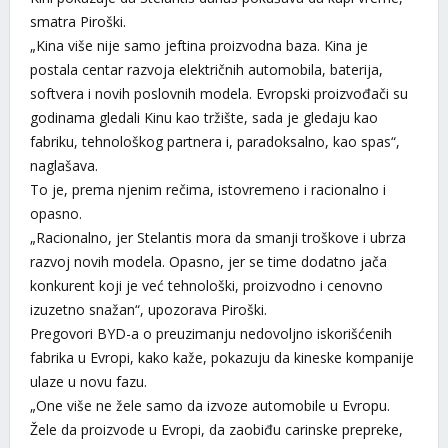
smatra Piroški.
„Kina više nije samo jeftina proizvodna baza. Kina je
postala centar razvoja električnih automobila, baterija,
softvera i novih poslovnih modela. Evropski proizvođači su
godinama gledali Kinu kao tržište, sada je gledaju kao
fabriku, tehnološkog partnera i, paradoksalno, kao spas“,
naglašava.
To je, prema njenim rečima, istovremeno i racionalno i
opasno.
„Racionalno, jer Stelantis mora da smanji troškove i ubrza
razvoj novih modela. Opasno, jer se time dodatno jača
konkurent koji je već tehnološki, proizvodno i cenovno
izuzetno snažan“, upozorava Piroški.
Pregovori BYD-a o preuzimanju nedovoljno iskorišćenih
fabrika u Evropi, kako kaže, pokazuju da kineske kompanije
ulaze u novu fazu.
„One više ne žele samo da izvoze automobile u Evropu.
Žele da proizvode u Evropi, da zaobiđu carinske prepreke,