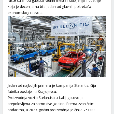
raste strah od gubitka radnih mesta i slabljenja industrije
koja je decenijama bila jedan od glavnih pokretača
ekonomskog razvoja.
Jedan od najboljih primera je kompanija Stelantis, čija
fabrika posluje i u Kragujevcu.
Proizvodnja vozila Stelantisa u Italiji gotovo je
prepolovljena za samo dve godine. Prema zvaničnim
podacima, u 2023. godini proizvodnja je činila 751.000