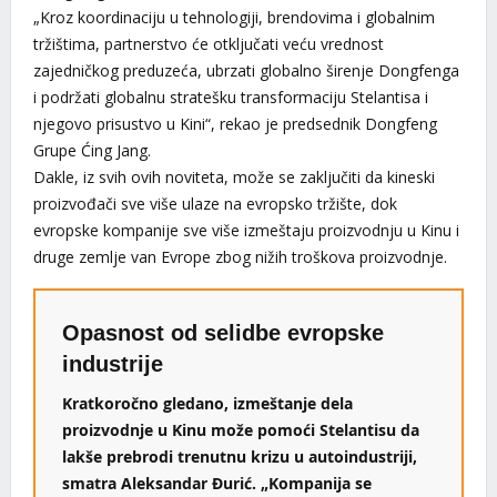
„Kroz koordinaciju u tehnologiji, brendovima i globalnim
tržištima, partnerstvo će otključati veću vrednost
zajedničkog preduzeća, ubrzati globalno širenje Dongfenga
i podržati globalnu stratešku transformaciju Stelantisa i
njegovo prisustvo u Kini“, rekao je predsednik Dongfeng
Grupe Ćing Jang.
Dakle, iz svih ovih noviteta, može se zaključiti da kineski
proizvođači sve više ulaze na evropsko tržište, dok
evropske kompanije sve više izmeštaju proizvodnju u Kinu i
druge zemlje van Evrope zbog nižih troškova proizvodnje.
Opasnost od selidbe evropske
industrije
Kratkoročno gledano, izmeštanje dela
proizvodnje u Kinu može pomoći Stelantisu da
lakše prebrodi trenutnu krizu u autoindustriji,
smatra Aleksandar Đurić. „Kompanija se