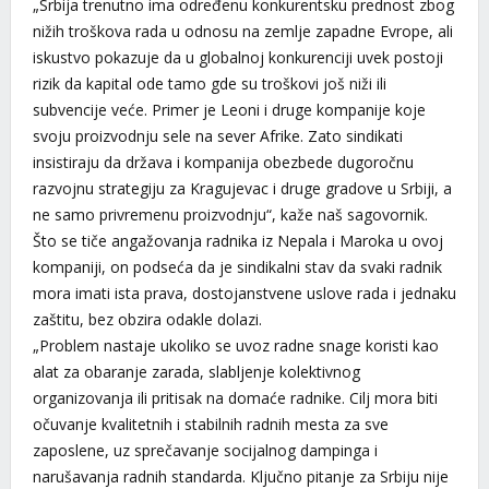
„Srbija trenutno ima određenu konkurentsku prednost zbog
nižih troškova rada u odnosu na zemlje zapadne Evrope, ali
iskustvo pokazuje da u globalnoj konkurenciji uvek postoji
rizik da kapital ode tamo gde su troškovi još niži ili
subvencije veće. Primer je Leoni i druge kompanije koje
svoju proizvodnju sele na sever Afrike. Zato sindikati
insistiraju da država i kompanija obezbede dugoročnu
razvojnu strategiju za Kragujevac i druge gradove u Srbiji, a
ne samo privremenu proizvodnju“, kaže naš sagovornik.
Što se tiče angažovanja radnika iz Nepala i Maroka u ovoj
kompaniji, on podseća da je sindikalni stav da svaki radnik
mora imati ista prava, dostojanstvene uslove rada i jednaku
zaštitu, bez obzira odakle dolazi.
„Problem nastaje ukoliko se uvoz radne snage koristi kao
alat za obaranje zarada, slabljenje kolektivnog
organizovanja ili pritisak na domaće radnike. Cilj mora biti
očuvanje kvalitetnih i stabilnih radnih mesta za sve
zaposlene, uz sprečavanje socijalnog dampinga i
narušavanja radnih standarda. Ključno pitanje za Srbiju nije