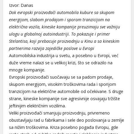
Izvor: Danas
Dok evropski proizvođači automobila kubure sa skupom
energijom, slabom prodajom i sporom tranzicijom na
električna vozila, kineske kompanije preuzimaju sve važniju
ulogu u globalnoj autoindustriji. To pokazuje i primer
Stelantisa, koji prebacuje proizvodnju u Kinu a sa kineskim
partnerima razvija zajedičke poslove u Evropi
Automobilska industrija u svetu, a posebno u Evropi, već
duže vreme nalazi se u velikoj krizi, što se odrazilo na
mnoge kompanije.
Evropski proizvođači suočavaju se sa padom prodaje,
skupom energijom, visokim troškovima rada i sporijom
tranzicijom na električne automobile od očekivane. S druge
strane, kineske kompanije sve agresivnije osvajaju tržište
jeftinijim električnim vozilima.
Veliki proizvođači smanjuju proizvodnju, privremeno
obustavljaju rad u fabrikama i sele deo poslovanja u zemlje
sa nižim troškovima. Kriza posebno pogađa Evropu, gde