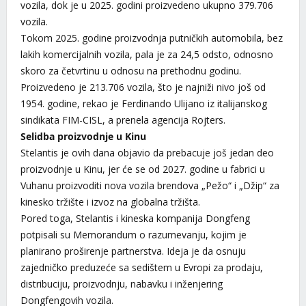
vozila, dok je u 2025. godini proizvedeno ukupno 379.706
vozila.
Tokom 2025. godine proizvodnja putničkih automobila, bez
lakih komercijalnih vozila, pala je za 24,5 odsto, odnosno
skoro za četvrtinu u odnosu na prethodnu godinu.
Proizvedeno je 213.706 vozila, što je najniži nivo još od
1954. godine, rekao je Ferdinando Ulijano iz italijanskog
sindikata FIM-CISL, a prenela agencija Rojters.
Selidba proizvodnje u Kinu
Stelantis je ovih dana objavio da prebacuje još jedan deo
proizvodnje u Kinu, jer će se od 2027. godine u fabrici u
Vuhanu proizvoditi nova vozila brendova „Pežo“ i „Džip“ za
kinesko tržište i izvoz na globalna tržišta.
Pored toga, Stelantis i kineska kompanija Dongfeng
potpisali su Memorandum o razumevanju, kojim je
planirano proširenje partnerstva. Ideja je da osnuju
zajedničko preduzeće sa sedištem u Evropi za prodaju,
distribuciju, proizvodnju, nabavku i inženjering
Dongfengovih vozila.