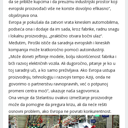
da se približe kupcima i da preuzmu industrijski prostor koji
evropski proizvođači više ne koriste dovoljno efikasno“,
objašnjava ona.
Evropa je pokušala da zatvori vrata kineskim automobilima,
podseća ona i dodaje da im sada, kroz fabrike, radnu snagu
i lokalnu proizvodnju, „praktično otvara bočni ulaz“.
Međutim, Piroški ističe da saradnja evropskih i kineskih
kompanija može kratkoročno pomoći autoindustriji.
„Može doneti jeftinije modele, bolju iskorišćenost fabrika i
brži razvoj električnih vozila. Ali dugoročno, pitanje je ko u
toj saradnji uči, a ko samo preživljava. Ako Evropa ustupa
proizvodnju, tehnologiju i razvojni tempo Aziji, onda ne
govorimo o partnerstvu ravnopravnih, već o potpunoj
promeni centra moći“, ukazuje naša sagovornica.
Ona veruje da Stelantisu ovakvo izmeštanje proizvodnje
može da pomogne da pregura krizu, ali da neće rešiti
osnovni problem, ako Evropa ne povrati konkurentnost.