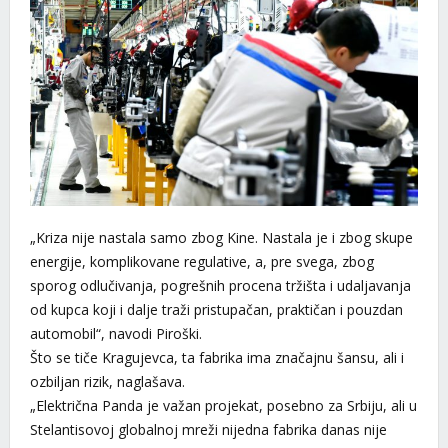
„Kriza nije nastala samo zbog Kine. Nastala je i zbog skupe
energije, komplikovane regulative, a, pre svega, zbog
sporog odlučivanja, pogrešnih procena tržišta i udaljavanja
od kupca koji i dalje traži pristupačan, praktičan i pouzdan
automobil“, navodi Piroški.
Što se tiče Kragujevca, ta fabrika ima značajnu šansu, ali i
ozbiljan rizik, naglašava.
„Električna Panda je važan projekat, posebno za Srbiju, ali u
Stelantisovoj globalnoj mreži nijedna fabrika danas nije