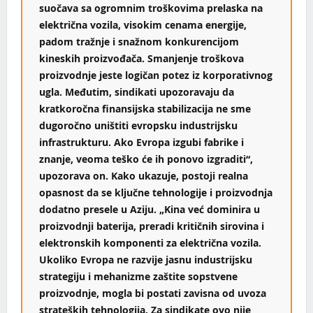
suočava sa ogromnim troškovima prelaska na
električna vozila, visokim cenama energije,
padom tražnje i snažnom konkurencijom
kineskih proizvođača. Smanjenje troškova
proizvodnje jeste logičan potez iz korporativnog
ugla. Međutim, sindikati upozoravaju da
kratkoročna finansijska stabilizacija ne sme
dugoročno uništiti evropsku industrijsku
infrastrukturu. Ako Evropa izgubi fabrike i
znanje, veoma teško će ih ponovo izgraditi“,
upozorava on. Kako ukazuje, postoji realna
opasnost da se ključne tehnologije i proizvodnja
dodatno presele u Aziju. „Kina već dominira u
proizvodnji baterija, preradi kritičnih sirovina i
elektronskih komponenti za električna vozila.
Ukoliko Evropa ne razvije jasnu industrijsku
strategiju i mehanizme zaštite sopstvene
proizvodnje, mogla bi postati zavisna od uvoza
strateških tehnologija. Za sindikate ovo nije