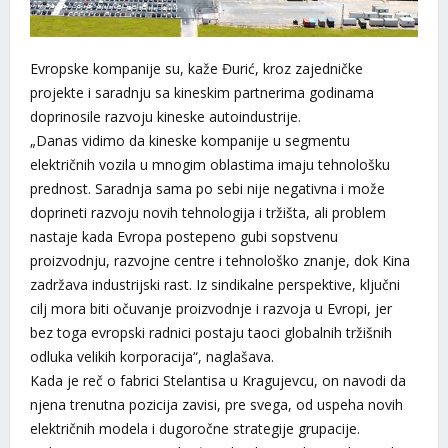
Evropske kompanije su, kaže Đurić, kroz zajedničke
projekte i saradnju sa kineskim partnerima godinama
doprinosile razvoju kineske autoindustrije.
„Danas vidimo da kineske kompanije u segmentu
električnih vozila u mnogim oblastima imaju tehnološku
prednost. Saradnja sama po sebi nije negativna i može
doprineti razvoju novih tehnologija i tržišta, ali problem
nastaje kada Evropa postepeno gubi sopstvenu
proizvodnju, razvojne centre i tehnološko znanje, dok Kina
zadržava industrijski rast. Iz sindikalne perspektive, ključni
cilj mora biti očuvanje proizvodnje i razvoja u Evropi, jer
bez toga evropski radnici postaju taoci globalnih tržišnih
odluka velikih korporacija“, naglašava.
Kada je reč o fabrici Stelantisa u Kragujevcu, on navodi da
njena trenutna pozicija zavisi, pre svega, od uspeha novih
električnih modela i dugoročne strategije grupacije.