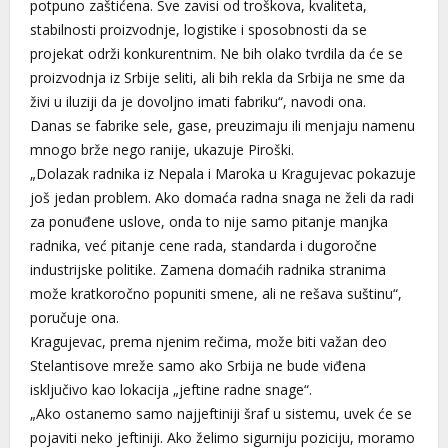
potpuno zaštićena. Sve zavisi od troškova, kvaliteta,
stabilnosti proizvodnje, logistike i sposobnosti da se
projekat održi konkurentnim. Ne bih olako tvrdila da će se
proizvodnja iz Srbije seliti, ali bih rekla da Srbija ne sme da
živi u iluziji da je dovoljno imati fabriku“, navodi ona.
Danas se fabrike sele, gase, preuzimaju ili menjaju namenu
mnogo brže nego ranije, ukazuje Piroški.
„Dolazak radnika iz Nepala i Maroka u Kragujevac pokazuje
još jedan problem. Ako domaća radna snaga ne želi da radi
za ponuđene uslove, onda to nije samo pitanje manjka
radnika, već pitanje cene rada, standarda i dugoročne
industrijske politike. Zamena domaćih radnika stranima
može kratkoročno popuniti smene, ali ne rešava suštinu“,
poručuje ona.
Kragujevac, prema njenim rečima, može biti važan deo
Stelantisove mreže samo ako Srbija ne bude viđena
isključivo kao lokacija „jeftine radne snage“.
„Ako ostanemo samo najjeftiniji šraf u sistemu, uvek će se
pojaviti neko jeftiniji. Ako želimo sigurniju poziciju, moramo