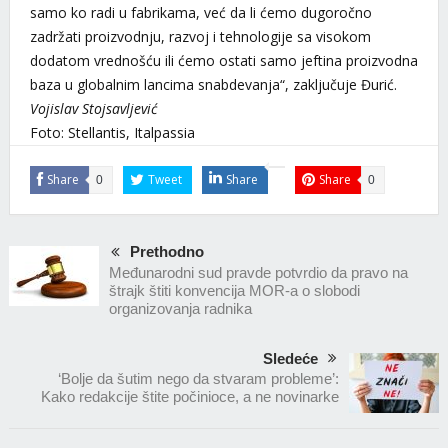
samo ko radi u fabrikama, već da li ćemo dugoročno
zadržati proizvodnju, razvoj i tehnologije sa visokom
dodatom vrednošću ili ćemo ostati samo jeftina proizvodna
baza u globalnim lancima snabdevanja“, zaključuje Đurić.
Vojislav Stojsavljević
Foto: Stellantis, Italpassia
Share
Tweet
Share
Share
0
0
Prethodno
Međunarodni sud pravde potvrdio da pravo na
štrajk štiti konvencija MOR-a o slobodi
organizovanja radnika
Sledeće
‘Bolje da šutim nego da stvaram probleme’:
Kako redakcije štite počinioce, a ne novinarke