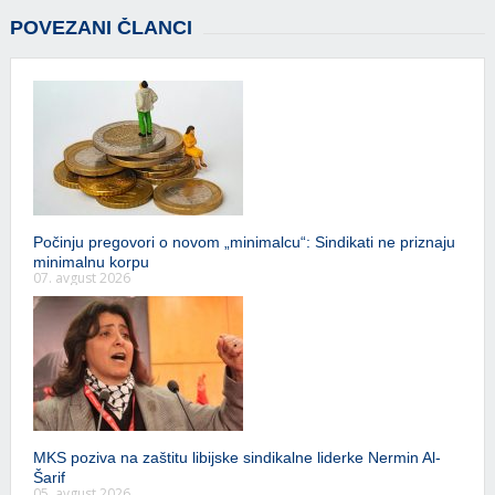
POVEZANI ČLANCI
Počinju pregovori o novom „minimalcu“: Sindikati ne priznaju
minimalnu korpu
07. avgust 2026
MKS poziva na zaštitu libijske sindikalne liderke Nermin Al-
Šarif
05. avgust 2026