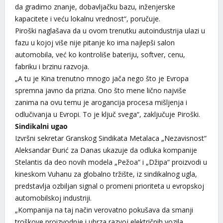
da gradimo znanje, dobavljačku bazu, inženjerske
kapacitete i veću lokalnu vrednost“, poručuje.
Piroški naglašava da u ovom trenutku autoindustrija ulazi u
fazu u kojoj više nije pitanje ko ima najlepši salon
automobila, već ko kontroliše bateriju, softver, cenu,
fabriku i brzinu razvoja.
„A tu je Kina trenutno mnogo jača nego što je Evropa
spremna javno da prizna. Ono što mene lično najviše
zanima na ovu temu je arogancija procesa mišljenja i
odlučivanja u Evropi. To je ključ svega“, zaključuje Piroški.
Sindikalni ugao
Izvršni sekretar Granskog Sindikata Metalaca „Nezavisnost“
Aleksandar Đurić za Danas ukazuje da odluka kompanije
Stelantis da deo novih modela „Pežoa“ i „Džipa“ proizvodi u
kineskom Vuhanu za globalno tržište, iz sindikalnog ugla,
predstavlja ozbiljan signal o promeni prioriteta u evropskoj
automobilskoj industriji.
„Kompanija na taj način verovatno pokušava da smanji
troškove proizvodnje i ubrza razvoj električnih vozila