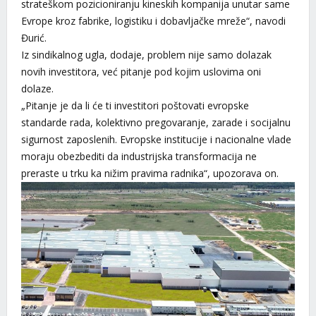
strateškom pozicioniranju kineskih kompanija unutar same
Evrope kroz fabrike, logistiku i dobavljačke mreže“, navodi
Đurić.
Iz sindikalnog ugla, dodaje, problem nije samo dolazak
novih investitora, već pitanje pod kojim uslovima oni
dolaze.
„Pitanje je da li će ti investitori poštovati evropske
standarde rada, kolektivno pregovaranje, zarade i socijalnu
sigurnost zaposlenih. Evropske institucije i nacionalne vlade
moraju obezbediti da industrijska transformacija ne
preraste u trku ka nižim pravima radnika“, upozorava on.