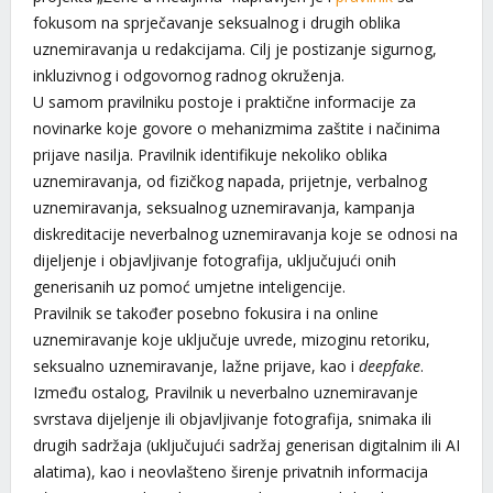
fokusom na sprječavanje seksualnog i drugih oblika
uznemiravanja u redakcijama. Cilj je postizanje sigurnog,
inkluzivnog i odgovornog radnog okruženja.
U samom pravilniku postoje i praktične informacije za
novinarke koje govore o mehanizmima zaštite i načinima
prijave nasilja. Pravilnik identifikuje nekoliko oblika
uznemiravanja, od fizičkog napada, prijetnje, verbalnog
uznemiravanja, seksualnog uznemiravanja, kampanja
diskreditacije neverbalnog uznemiravanja koje se odnosi na
dijeljenje i objavljivanje fotografija, uključujući onih
generisanih uz pomoć umjetne inteligencije.
Pravilnik se također posebno fokusira i na online
uznemiravanje koje uključuje uvrede, mizoginu retoriku,
seksualno uznemiravanje, lažne prijave, kao i
deepfake
.
Između ostalog, Pravilnik u neverbalno uznemiravanje
svrstava dijeljenje ili objavljivanje fotografija, snimaka ili
drugih sadržaja (uključujući sadržaj generisan digitalnim ili AI
alatima), kao i neovlašteno širenje privatnih informacija