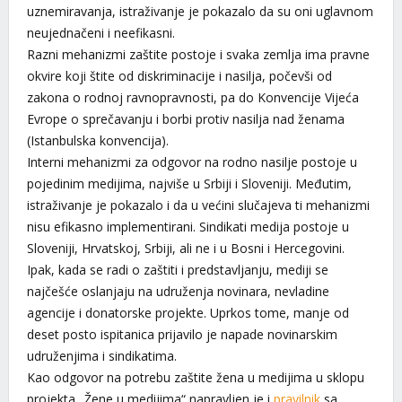
uznemiravanja, istraživanje je pokazalo da su oni uglavnom
neujednačeni i neefikasni.
Razni mehanizmi zaštite postoje i svaka zemlja ima pravne
okvire koji štite od diskriminacije i nasilja, počevši od
zakona o rodnoj ravnopravnosti, pa do Konvencije Vijeća
Evrope o sprečavanju i borbi protiv nasilja nad ženama
(Istanbulska konvencija).
Interni mehanizmi za odgovor na rodno nasilje postoje u
pojedinim medijima, najviše u Srbiji i Sloveniji. Međutim,
istraživanje je pokazalo i da u većini slučajeva ti mehanizmi
nisu efikasno implementirani. Sindikati medija postoje u
Sloveniji, Hrvatskoj, Srbiji, ali ne i u Bosni i Hercegovini.
Ipak, kada se radi o zaštiti i predstavljanju, mediji se
najčešće oslanjaju na udruženja novinara, nevladine
agencije i donatorske projekte. Uprkos tome, manje od
deset posto ispitanica prijavilo je napade novinarskim
udruženjima i sindikatima.
Kao odgovor na potrebu zaštite žena u medijima u sklopu
projekta „Žene u medijima“ napravljen je i
pravilnik
sa