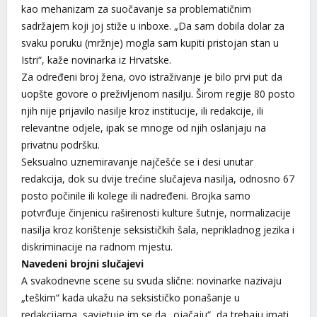
kao mehanizam za suočavanje sa problematičnim
sadržajem koji joj stiže u inboxe. „Da sam dobila dolar za
svaku poruku (mržnje) mogla sam kupiti pristojan stan u
Istri“, kaže novinarka iz Hrvatske.
Za određeni broj žena, ovo istraživanje je bilo prvi put da
uopšte govore o preživljenom nasilju. Širom regije 80 posto
njih nije prijavilo nasilje kroz institucije, ili redakcije, ili
relevantne odjele, ipak se mnoge od njih oslanjaju na
privatnu podršku.
Seksualno uznemiravanje najčešće se i desi unutar
redakcija, dok su dvije trećine slučajeva nasilja, odnosno 67
posto počinile ili kolege ili nadređeni. Brojka samo
potvrđuje činjenicu raširenosti kulture šutnje, normalizacije
nasilja kroz korištenje seksističkih šala, neprikladnog jezika i
diskriminacije na radnom mjestu.
Navedeni brojni slučajevi
A svakodnevne scene su svuda slične: novinarke nazivaju
„teškim“ kada ukažu na seksističko ponašanje u
redakcijama, savjetuje im se da „ojačaju“, da trebaju imati