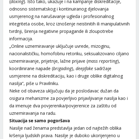
(
doxing
). Isto tako, ukazuje i na kampanje diskreditacije,
odnosno sistematskog i kontinuiranog djelovanja
usmjerenog na narušavanje ugleda i profesionalnog
integriteta osobe, kroz iznošenje neistinitih ili manipulativnih
tvrdnji, širenja negativne propagande ili zloupotrebe
informacija.
„Online uznemiravanje uključuje uvrede, mizoginu,
nacionalističku, homofobnu retoriku, seksualizovano ciljano
uznemiravanje, prijetnje, lažne prijave (
mass reporting
),
koordinirane napade (
brigading
),
deepfake
sadržaje
usmjerene na diskreditaciju, kao i druge oblike digitalnog
nasilja“, piše u Pravilniku.
Neke od obaveza uključuju da je poslodavac dužan da
osigura mehanizme za povjerljivo prijavljivanje nasilja kao i
da imenuje dva povjerenika/povjerenice za zaštitu od
uznemiravanja na radu.
Situacija se samo pogoršava
Nasilje nad ženama predstavlja jedan od najtežih oblika
kršenja ljudskih prava. Nasilje je duboko ukorijenjeno u