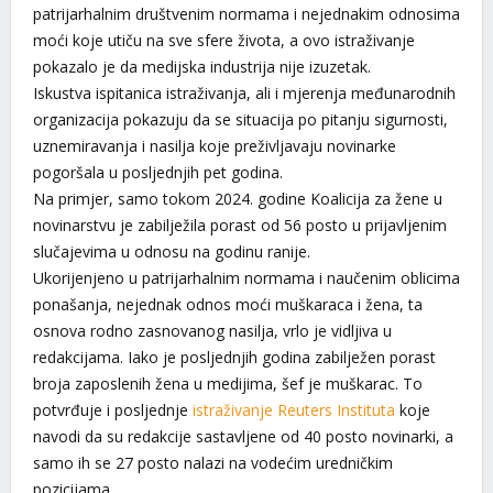
patrijarhalnim društvenim normama i nejednakim odnosima
moći koje utiču na sve sfere života, a ovo istraživanje
pokazalo je da medijska industrija nije izuzetak.
Iskustva ispitanica istraživanja, ali i mjerenja međunarodnih
organizacija pokazuju da se situacija po pitanju sigurnosti,
uznemiravanja i nasilja koje preživljavaju novinarke
pogoršala u posljednjih pet godina.
Na primjer, samo tokom 2024. godine Koalicija za žene u
novinarstvu je zabilježila porast od 56 posto u prijavljenim
slučajevima u odnosu na godinu ranije.
Ukorijenjeno u patrijarhalnim normama i naučenim oblicima
ponašanja, nejednak odnos moći muškaraca i žena, ta
osnova rodno zasnovanog nasilja, vrlo je vidljiva u
redakcijama. Iako je posljednjih godina zabilježen porast
broja zaposlenih žena u medijima, šef je muškarac. To
potvrđuje i posljednje
istraživanje Reuters Instituta
koje
navodi da su redakcije sastavljene od 40 posto novinarki, a
samo ih se 27 posto nalazi na vodećim uredničkim
pozicijama.