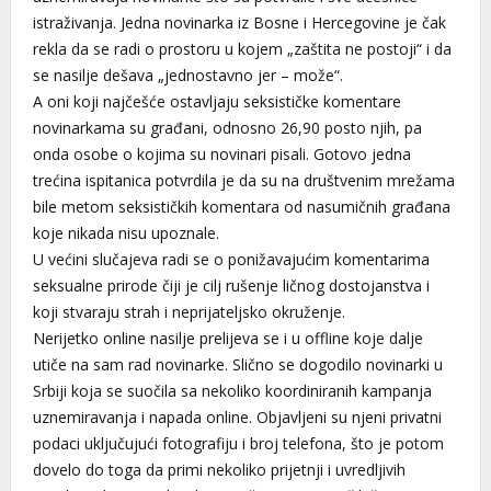
istraživanja. Jedna novinarka iz Bosne i Hercegovine je čak
rekla da se radi o prostoru u kojem „zaštita ne postoji“ i da
se nasilje dešava „jednostavno jer – može“.
A oni koji najčešće ostavljaju seksističke komentare
novinarkama su građani, odnosno 26,90 posto njih, pa
onda osobe o kojima su novinari pisali. Gotovo jedna
trećina ispitanica potvrdila je da su na društvenim mrežama
bile metom seksističkih komentara od nasumičnih građana
koje nikada nisu upoznale.
U većini slučajeva radi se o ponižavajućim komentarima
seksualne prirode čiji je cilj rušenje ličnog dostojanstva i
koji stvaraju strah i neprijateljsko okruženje.
Nerijetko online nasilje prelijeva se i u offline koje dalje
utiče na sam rad novinarke. Slično se dogodilo novinarki u
Srbiji koja se suočila sa nekoliko koordiniranih kampanja
uznemiravanja i napada online. Objavljeni su njeni privatni
podaci uključujući fotografiju i broj telefona, što je potom
dovelo do toga da primi nekoliko prijetnji i uvredljivih