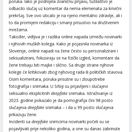
poruka. Iako je podnijela zvaničnu prijavu, tužilaštvo je
odbacilo slučaj uz komentar da nema elemenata za krivični
prekršaj. Sve ovo uticalo je na njeno mentalno zdravlje, ali i
to da promijeni redakciju i smanji prisustvo na društvenim
mrežama.
Također, vidljiva je i razlika online napada između novinarki
i njihovih muških kolega. Kako je pojasnila novinarka iz
Slovenije, online napadi na žene često su personalizirani i
seksualizirani, fokusiraju se na fizički izgled, komentare da
žene trebaju biti majke i slično. Sa druge strane njihove
kolege će kritikovati zbog njihovog rada ili političkih stavova.
Osim komentara, poruka prisutne su i zloupotrebe
fotografija i snimaka. U Srbiji su prijavljeni i slučajevi
seksualno eksplicitnih
deepfake
snimaka. Istraživanje iz
2023. godine pokazalo je da pornografija čini 98 posto
slučajeva
deepfake
snimaka – i da u 99 posto slučajeva
prikazuju žene.
Incidenti sa
deepfake
snimcima novinarki počeli su se
pojavljivati prije nekoliko godina, a one su danas zabrinute