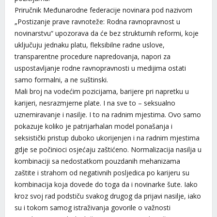
Priručnik Međunarodne federacije novinara pod nazivom
„Postizanje prave ravnoteže: Rodna ravnopravnost u
novinarstvu“ upozorava da će bez strukturnih reformi, koje
uključuju jednaku platu, fleksibilne radne uslove,
transparentne procedure napredovanja, napori za
uspostavljanje rodne ravnopravnosti u medijima ostati
samo formalni, a ne suštinski.
Mali broj na vodećim pozicijama, barijere pri napretku u
karijeri, nesrazmjerne plate. I na sve to – seksualno
uznemiravanje i nasilje. I to na radnim mjestima. Ovo samo
pokazuje koliko je patrijarhalan model ponašanja i
seksistički pristup duboko ukorijenjen i na radnim mjestima
gdje se počinioci osjećaju zaštićeno. Normalizacija nasilja u
kombinaciji sa nedostatkom pouzdanih mehanizama
zaštite i strahom od negativnih posljedica po karijeru su
kombinacija koja dovede do toga da i novinarke šute. Iako
kroz svoj rad podstiču svakog drugog da prijavi nasilje, iako
su i tokom samog istraživanja govorile o važnosti