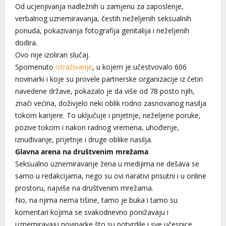
Od ucjenjivanja nadležnih u zamjenu za zaposlenje,
verbalnog uznemiravanja, čestih neželjenih seksualnih
ponuda, pokazivanja fotografija genitalija i neželjenih
dodira.
Ovo nije izoliran slučaj.
Spomenuto
istraživanje
, u kojem je učestvovalo 606
novinarki i koje su provele partnerske organizacije iz četiri
navedene države, pokazalo je da više od 78 posto njih,
znači većina, doživjelo neki oblik rodno zasnovanog nasilja
tokom karijere. To uključuje i prijetnje, neželjene poruke,
pozive tokom i nakon radnog vremena, uhođenje,
iznuđivanje, prijetnje i druge oblike nasilja.
Glavna arena na društvenim mrežama
Seksualno uznemiravanje žena u medijima ne dešava se
samo u redakcijama, nego su ovi narativi prisutni i u online
prostoru, najviše na društvenim mrežama.
No, na njima nema tišine, tamo je buka i tamo su
komentari kojima se svakodnevno ponižavaju i
uznemiravaju novinarke što su potvrdile i sve učesnice