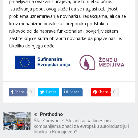
prijavljivanja ovakvih slučajeva, one to rijetko učine.
Istraživanja poput ovog služe i da se naglasi ozbiljnost
problema uznemiravanja novinarki u redakcijama, ali da se
kroz mehanizme pravilnika i preporuka podstaknu
rukovodioci da naprave funkcionalan i povjerljiv sistem
zaštite koji će sutra ohrabriti novinarke da prijave nasilje.
Ukoliko do njega dođe.
Share
Tweet
Share
Share
0
0
Prethodno
Šta „šurovanje“ Stelantisa sa kineskim
kompanijama znači za evropsku autoindustriju i
fabriku u Kragujevcu?