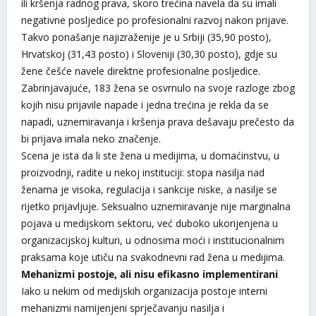
ili kršenja radnog prava, skoro trećina navela da su imali
negativne posljedice po profesionalni razvoj nakon prijave.
Takvo ponašanje najizraženije je u Srbiji (35,90 posto),
Hrvatskoj (31,43 posto) i Sloveniji (30,30 posto), gdje su
žene češće navele direktne profesionalne posljedice.
Zabrinjavajuće, 183 žena se osvrnulo na svoje razloge zbog
kojih nisu prijavile napade i jedna trećina je rekla da se
napadi, uznemiravanja i kršenja prava dešavaju prečesto da
bi prijava imala neko značenje.
Scena je ista da li ste žena u medijima, u domaćinstvu, u
proizvodnji, radite u nekoj instituciji: stopa nasilja nad
ženama je visoka, regulacija i sankcije niske, a nasilje se
rijetko prijavljuje. Seksualno uznemiravanje nije marginalna
pojava u medijskom sektoru, već duboko ukorijenjena u
organizacijskoj kulturi, u odnosima moći i institucionalnim
praksama koje utiču na svakodnevni rad žena u medijima.
Mehanizmi postoje, ali nisu efikasno implementirani
Iako u nekim od medijskih organizacija postoje interni
mehanizmi namijenjeni sprječavanju nasilja i