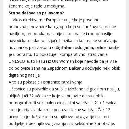
ženama koje rade u medijima.
Šta se dešava sa prijavama?
Uprkos direktivama Evropske unije koje posebno
prepoznaju novinare kao grupu koja se suočava sa online
nasiljem, preporukama Unije u kojima se i rodno nasilje
navodi kao jedan od ključnih rizika sa kojima se suočavaju
novinarke, pa i Zakonu o digitalnim uslugama, online nasilje
je u porastu. To pokazuje i komparativno istraživanje
UNESCO-a, to kažu i iz UN Women koje navode da je više
od polovice žena na Zapadnom Balkanu doživjelo neki oblik
digitalnog nasilja.
A to su pokazale i ispitanice istraživanja.
Učesnice su potvrdile da su bile izložene i digitalnom nasilju,
uključujući 32 učesnice koje su prijavile da su dobile
pornografski ili seksualno eksplicitni sadržaj ili 21 učesnica
koja je prijavila da im je pokazan takav sadržaj. Čak 12
učesnica je doživjelo da su njihove fotografije i snimci
podijeljeni bez njihovog znanja i uz seksualne konotacije.