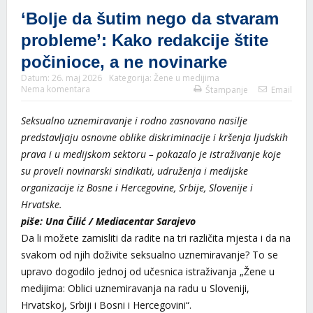
‘Bolje da šutim nego da stvaram
probleme’: Kako redakcije štite
počinioce, a ne novinarke
Datum:
26. maj 2026
Kategorija:
Žene u medijima
Nema komentara
Štampanje
Email
Seksualno uznemiravanje i rodno zasnovano nasilje
predstavljaju osnovne oblike diskriminacije i kršenja ljudskih
prava i u medijskom sektoru – pokazalo je istraživanje koje
su proveli novinarski sindikati, udruženja i medijske
organizacije iz Bosne i Hercegovine, Srbije, Slovenije i
Hrvatske.
piše: Una Čilić / Mediacentar Sarajevo
Da li možete zamisliti da radite na tri različita mjesta i da na
svakom od njih doživite seksualno uznemiravanje? To se
upravo dogodilo jednoj od učesnica istraživanja „Žene u
medijima: Oblici uznemiravanja na radu u Sloveniji,
Hrvatskoj, Srbiji i Bosni i Hercegovini“.