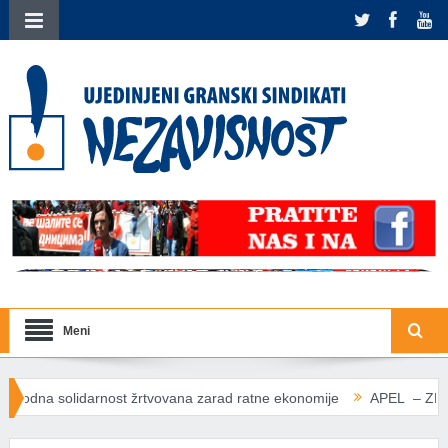
Meni
st žrtvovana zarad ratne ekonomije
APEL – ZDRAVLJE IZNAD P