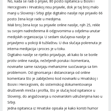
No, kada se radi o prijavi, 80 posto ispitanica u Bosni i
Hercegovini i Hrvatskoj nisu prijavile, dok je taj broj malo
manji u Sloveniji i Srbiji gdje digitalno nasilje nije prijavilo 66
posto žena koje rade u medijima.
Mali broj žena koje su prijavile online nasilje, njih 25, rekle
su svojim nadređenima ili odgovornima u odjelima unutar
medijskih organizacija. U sedam slučajeva nasilje je
prijavljeno u policiji ili tužilaštvu. U dva slučaja pokrenuta je
interna medijacija i proces je u toku.
Digitalno nasilje se rijetko prijavljuje, ali kako bi se borile
protiv online nasilja, neželjenih poruka i komentara,
novinarke same razvijaju mehanizme suočavanja sa tim
problemom. Od ignorisanja i distanciranja od online
komentara što je zabilježeno kod novinarki u Hrvatskoj i
Bosni i Hercegovini, do sistemskog dokumentovanja
društvenih mreža i profila, što je slučaj kod ispitanice u
Sloveniji, do angažovanja u novinarskim udruženjima kao u
Srbiji.
Jedna ispitanica iz Hrvatske opisala je kako koristi humor