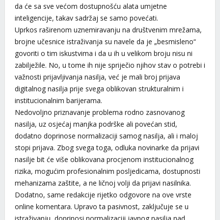
da će sa sve većom dostupnošću alata umjetne
inteligencije, takav sadržaj se samo povećati.
Uprkos raširenom uznemiravanju na društvenim mrežama,
brojne učesnice istraživanja su navele da je „besmisleno“
govoriti o tim iskustvima i da u ih u velikom broju nisu ni
zabilježile. No, u tome ih nije spriječio njihov stav o potrebi i
važnosti prijavljivanja nasilja, već je mali broj prijava
digitalnog nasilja prije svega oblikovan strukturalnim i
institucionalnim barijerama.
Nedovoljno priznavanje problema rodno zasnovanog
nasilja, uz osjećaj manjka podrške ali povećan stid,
dodatno doprinose normalizaciji samog nasilja, ali i maloj
stopi prijava. Zbog svega toga, odluka novinarke da prijavi
nasilje bit će više oblikovana procjenom institucionalnog
rizika, mogućim profesionalnim posljedicama, dostupnosti
mehanizama zaštite, a ne ličnoj volji da prijavi nasilnika.
Dodatno, same redakcije rijetko odgovore na ove vrste
online komentara. Upravo ta pasivnost, zaključuje se u
istraživanju, doprinosi normalizaciji javnog nasilja nad