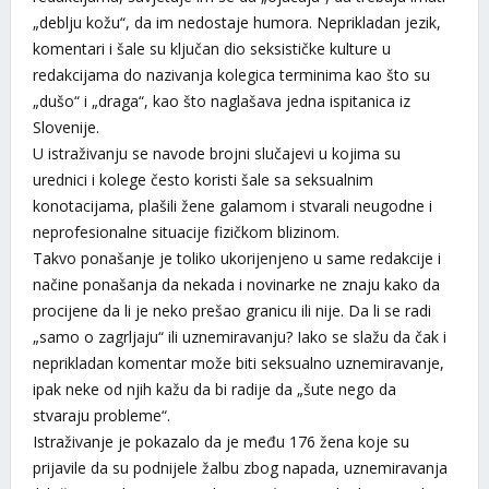
„deblju kožu“, da im nedostaje humora. Neprikladan jezik,
komentari i šale su ključan dio seksističke kulture u
redakcijama do nazivanja kolegica terminima kao što su
„dušo“ i „draga“, kao što naglašava jedna ispitanica iz
Slovenije.
U istraživanju se navode brojni slučajevi u kojima su
urednici i kolege često koristi šale sa seksualnim
konotacijama, plašili žene galamom i stvarali neugodne i
neprofesionalne situacije fizičkom blizinom.
Takvo ponašanje je toliko ukorijenjeno u same redakcije i
načine ponašanja da nekada i novinarke ne znaju kako da
procijene da li je neko prešao granicu ili nije. Da li se radi
„samo o zagrljaju“ ili uznemiravanju? Iako se slažu da čak i
neprikladan komentar može biti seksualno uznemiravanje,
ipak neke od njih kažu da bi radije da „šute nego da
stvaraju probleme“.
Istraživanje je pokazalo da je među 176 žena koje su
prijavile da su podnijele žalbu zbog napada, uznemiravanja