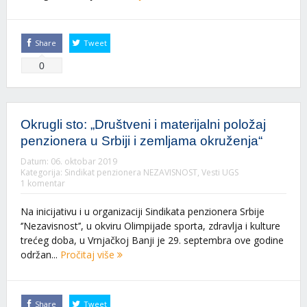
Share
Tweet
0
Okrugli sto: „Društveni i materijalni položaj
penzionera u Srbiji i zemljama okruženja“
Datum:
06. oktobar 2019
Kategorija:
Sindikat penzionera NEZAVISNOST
,
Vesti UGS
1 komentar
Na inicijativu i u organizaciji Sindikata penzionera Srbije
‘’Nezavisnost’’, u okviru Olimpijade sporta, zdravlja i kulture
trećeg doba, u Vrnjačkoj Banji je 29. septembra ove godine
održan...
Pročitaj više
Share
Tweet