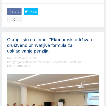
Share
Tweet
0
Okrugli sto na temu: ‘’Ekonomski održiva i
društveno prihvatljiva formula za
usklađivanje penzija’’
Datum:
19. april 2019
Kategorija:
Sindikat penzionera NEZAVISNOST
,
Vesti UGS
Nema komentara