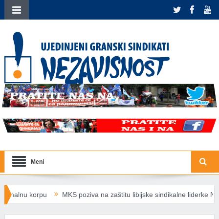
Meni
korpu
MKS poziva na zaštitu libijske sindikalne liderke Nermin Al-Šar
tnosti plata