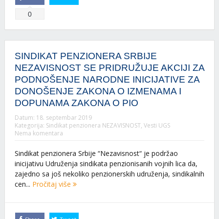
0
SINDIKAT PENZIONERA SRBIJE
NEZAVISNOST SE PRIDRUŽUJE AKCIJI ZA
PODNOŠENJE NARODNE INICIJATIVE ZA
DONOŠENJE ZAKONA O IZMENAMA I
DOPUNAMA ZAKONA O PIO
Datum:
18. septembar 2019
Kategorija:
Sindikat penzionera NEZAVISNOST
,
Vesti UGS
Nema komentara
Sindikat penzionera Srbije “Nezavisnost“ je podržao
inicijativu Udruženja sindikata penzionisanih vojnih lica da,
zajedno sa još nekoliko penzionerskih udruženja, sindikalnih
cen...
Pročitaj više