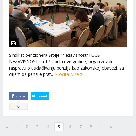
Sindikat penzionera Srbije “Nezavisnost“ i UGS
NEZAVISNOST su 17. aprila ove godine, organizovali
raspravu o usklađivanju penzija kao zakonskoj obavezi, sa
ciljem da penzije prat...
Pročitaj više
Share
Tweet
0
«
‹
2
3
4
5
6
7
8
›
»