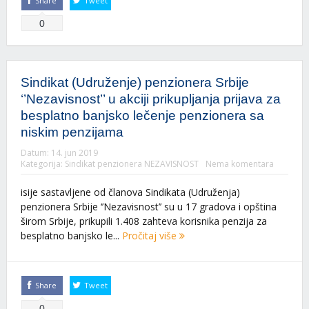
Share
Tweet
0
Sindikat (Udruženje) penzionera Srbije
‘’Nezavisnost’’ u akciji prikupljanja prijava za
besplatno banjsko lečenje penzionera sa
niskim penzijama
Datum:
14. jun 2019
Kategorija:
Sindikat penzionera NEZAVISNOST
Nema komentara
isije sastavljene od članova Sindikata (Udruženja)
penzionera Srbije ‘’Nezavisnost’’ su u 17 gradova i opština
širom Srbije, prikupili 1.408 zahteva korisnika penzija za
besplatno banjsko le...
Pročitaj više
Share
Tweet
0