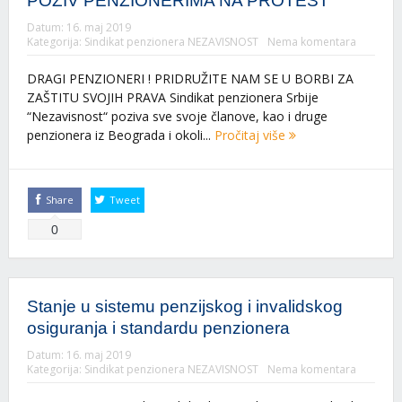
POZIV PENZIONERIMA NA PROTEST
Datum:
16. maj 2019
Kategorija:
Sindikat penzionera NEZAVISNOST
Nema komentara
DRAGI PENZIONERI ! PRIDRUŽITE NAM SE U BORBI ZA
ZAŠTITU SVOJIH PRAVA Sindikat penzionera Srbije
“Nezavisnost“ poziva sve svoje članove, kao i druge
penzionera iz Beograda i okoli...
Pročitaj više
Share
Tweet
0
Stanje u sistemu penzijskog i invalidskog
osiguranja i standardu penzionera
Datum:
16. maj 2019
Kategorija:
Sindikat penzionera NEZAVISNOST
Nema komentara