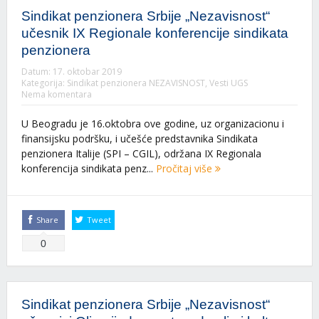
Sindikat penzionera Srbije „Nezavisnost“
učesnik IX Regionale konferencije sindikata
penzionera
Datum:
17. oktobar 2019
Kategorija:
Sindikat penzionera NEZAVISNOST
,
Vesti UGS
Nema komentara
U Beogradu je 16.oktobra ove godine, uz organizacionu i
finansijsku podršku, i učešće predstavnika Sindikata
penzionera Italije (SPI – CGIL), održana IX Regionala
konferencija sindikata penz...
Pročitaj više
Share
Tweet
0
Sindikat penzionera Srbije „Nezavisnost“