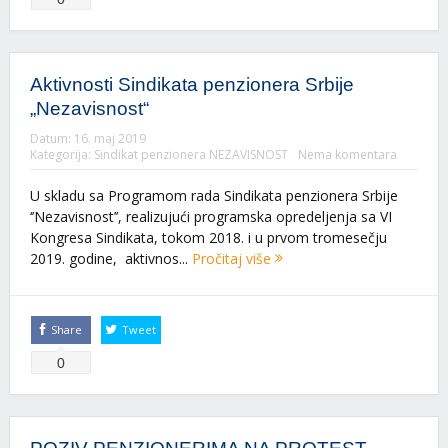
Aktivnosti Sindikata penzionera Srbije
„Nezavisnost“
Datum:
16. maj 2019
Kategorija:
Sindikat penzionera NEZAVISNOST
Nema komentara
U skladu sa Programom rada Sindikata penzionera Srbije
‘’Nezavisnost’’, realizujući programska opredeljenja sa VI
Kongresa Sindikata, tokom 2018. i u prvom tromesečju
2019. godine, aktivnos...
Pročitaj više
Share
Tweet
0