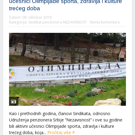
učesnici Olimpijade sporta, zdravlja i kulture
trećeg doba
Datum:
09. oktobar 2019
Kategorija:
Sindikat penzionera NEZAVISNOST
Nema komentara
Kao i prethodnih godina, članovi Sindikata, odnosno
Udruženja penzionera Srbije ‘’Nezavisnost’’ i ove su godine
bili aktivni učesnici Olimpijade sporta, zdravlja i kulture
trećeg doba, koja...
Pročitaj više