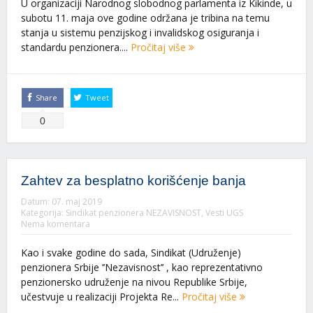
U organizaciji Narodnog slobodnog parlamenta iz Kikinde, u
subotu 11. maja ove godine održana je tribina na temu
stanja u sistemu penzijskog i invalidskog osiguranja i
standardu penzionera....
Pročitaj više
Share
Tweet
0
Zahtev za besplatno korišćenje banja
Datum:
07. maj 2019
Kategorija:
Sindikat penzionera NEZAVISNOST
,
Vesti UGS
Nema komentara
Kao i svake godine do sada, Sindikat (Udruženje)
penzionera Srbije ’’Nezavisnost’’ , kao reprezentativno
penzionersko udruženje na nivou Republike Srbije,
učestvuje u realizaciji Projekta Re...
Pročitaj više