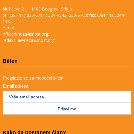
Nušićeva 21, 11103 Beograd, Srbija
tel: (381 11) 330-6711 ; 324-4542, 330-6700; fax: (381 11) 3244-
118;
e-mail:
office@nezavisnost.org;
redakcija@nezavisnost.org
Bilten
Pretplatite se za mesečni bilten.
Email adresa:
Kako da postanem član?