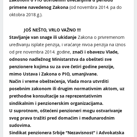
primene navedenog Zakona
(od novembra 2014. pa do
oktobra 2018.g.).
JOŠ NEŠTO, VRLO VAŽNO !!!
Stavljanje van snage ili ukidanje
Zakona o privremenom
uređivanju isplate penzija, i vraćanje nivoa penzija na iznos
od pre novembra 2014. godine,
znači i obavezu Vlade,
odnosno nadležnog Ministarstva da obešteti sve
penzionere kojima su za ove četiri godine penzije,
mimo Ustava i Zakona o PIO, umanjivane.
Način i vreme obeštećenja, Vlada mora utvrditi
posebnim zakonom ili drugim normativnim aktom, uz
prethodne konsultacije sa reprezentativnim
sindikalnim i penzionerskim organizacijama.
U suprotnom, oštećeni penzioneri mogu ostvarivanje
svog prava tražiti pred domaćim i međunarodnim
sudovima.
Sindikat penzionera Srbije ‘’Nezavisnost’’ i Advokatska