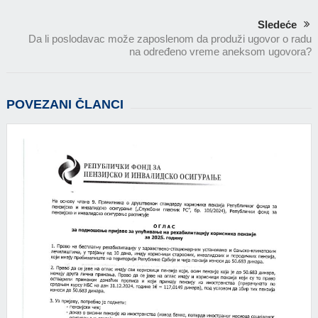
Sledeće
Da li poslodavac može zaposlenom da produži ugovor o radu
na određeno vreme aneksom ugovora?
POVEZANI ČLANCI