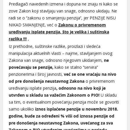
Predlagači navedenih izmena i dopuna ne znaju ni kako se
zove Zakon koji stavljaju van snage, odnosno ukidaju. Ne
radi se o ‘’zakonu o smanjenju penzija’’, jer PENZIJE NISU
NIKAD SMANJENJE, već o
Zakonu o privremenom
uređivanju isplate penzija, što je velika i suštinska
razlika !!!
,
Iz prethodne, suštinske razlike, proizlazi i sledeća
manipulacija aktuelnih vlasti – najme, stavljanjem ovog
Zakona van snage, odnosno njegovim ukidanjem,
ne
povećavaju se penzije,
kako se stalno ‘’servira’’
penzionerima i široj javnosti,
već se one vraćaju na nivo
od pre donošenja neustavnog Zakona
o privremenom
uređivanju isplate penzija
, odnosno na nivo koji je
utvrđen u skladu sa važećim Zakonom o PIO!
U skladu
sa tim, o eventualnom povećanju penzija može se govoriti
samo ukoliko
iznos isplaćene penzije u novembru 2018.
godine, bude za određeni % viši od iznosa penzije od
pre donošenja neustavnog Zakona, uvećanog za sva
Zakonom o PIO utvrđenim uvećanjima u periodu