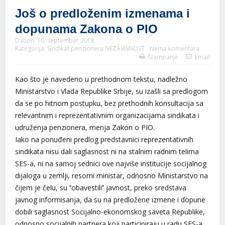
Još o predloženim izmenama i
dopunama Zakona o PIO
Datum:
10. septembar 2018
Kategorija:
Sindikat penzionera NEZAVISNOST
Nema komentara
Štampanje
Email
Kao što je navedeno u prethodnom tekstu, nadležno
Ministarstvo i Vlada Republike Srbije, su izašli sa predlogom
da se po hitnom postupku, bez prethodnih konsultacija sa
relevantnim i reprezentativnim organizacijama sindikata i
udruženja penzionera, menja Zakon o PIO.
Iako na ponuđeni predlog predstavnici reprezentativnih
sindikata nisu dali saglasnost ni na stalnim radnim telima
SES-a, ni na samoj sednici ove najviše institucije socijalnog
dijaloga u zemlji, resorni ministar, odnosno Ministarstvo na
čijem je čelu, su ’’obavestili’’ javnost, preko sredstava
javnog informisanja, da su na predložene izmene i dopune
dobili saglasnost Socijalno-ekonomskog saveta Republike,
odnosno socijalnih partnera koji participiraju u radu SES-a.