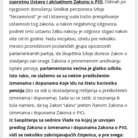
suprotnu Ustavu i aktuelnom Zakonu o PIO.
Odmah po
njegovom donošenju Sindikat penzionera Srbije
‘’Nezavisnost’’ je od Ustavnog suda tražio preispitivanje
ustavnosti tog zakona, a nakon negativnog odgovora,
podneli smo ustavnu žalbu nakoju je odgovor stigao nakon
više od tri godine. Našu inicijativu, iznetu pre nekoliko
meseci posredstvom poslaničkih grupa opozicionih
parlamentarnih partija, da Skupština Srbije donese Zakon o
stavljanju van snage Zakona o privremenom uređivanju
isplate penzija,
parlamentarna većina je glatko odbila.
Isto tako, ne slažemo se sa nekim predloženim
izmenama i dopunama koje idu na štetu korisnika
penzija
(što se vidi iz dostavljenog mišljenja o predloženim
izmenama i dopunama). Sada su se setili, iz neznanja ili
loše namere, da taj Zakon ‘’ukinu’’ jednim članom Zakona o
izmenama i dopunama Zakona o PIO
.
Iz Saopštenja sa sednice Vlade na kojoj je usvojen
predlog Zakona o izmenama i dopunama Zakona o PIO,
vidi se nekoliko zabrinjavajućih činjenica, a pre svega: