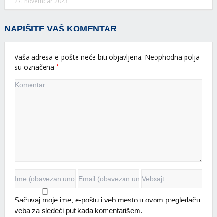
27. novembar 2023
NAPIŠITE VAŠ KOMENTAR
Vaša adresa e-pošte neće biti objavljena.
Neophodna polja
*
su označena
Sačuvaj moje ime, e-poštu i veb mesto u ovom pregledaču
veba za sledeći put kada komentarišem.