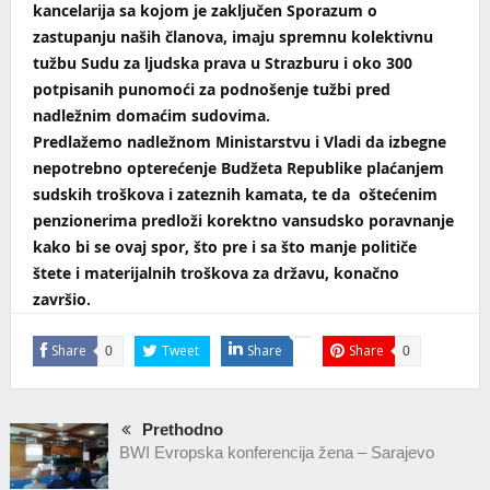
kancelarija sa kojom je zaključen Sporazum o
zastupanju naših članova, imaju spremnu kolektivnu
tužbu Sudu za ljudska prava u Strazburu i oko 300
potpisanih punomoći za podnošenje tužbi pred
nadležnim domaćim sudovima.
Predlažemo nadležnom Ministarstvu i Vladi da izbegne
nepotrebno opterećenje Budžeta Republike plaćanjem
sudskih troškova i zateznih kamata, te da oštećenim
penzionerima predloži korektno vansudsko poravnanje
kako bi se ovaj spor, što pre i sa što manje političe
štete i materijalnih troškova za državu, konačno
završio.
Share
Tweet
Share
Share
0
0
Prethodno
BWI Evropska konferencija žena – Sarajevo