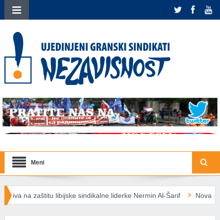
Meni
ijske sindikalne liderke Nermin Al-Šarif
Nova energetska pravila EU: