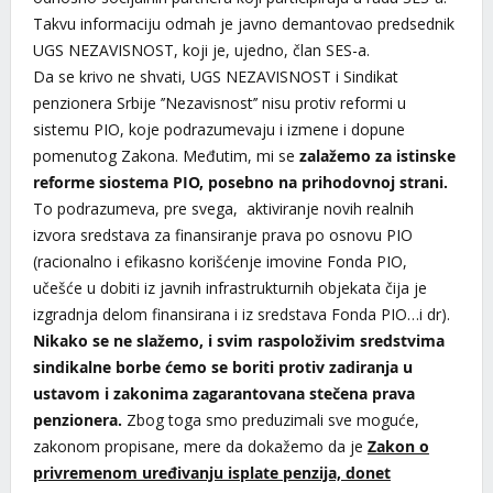
Takvu informaciju odmah je javno demantovao predsednik
UGS NEZAVISNOST, koji je, ujedno, član SES-a.
Da se krivo ne shvati, UGS NEZAVISNOST i Sindikat
penzionera Srbije ’’Nezavisnost’’ nisu protiv reformi u
sistemu PIO, koje podrazumevaju i izmene i dopune
pomenutog Zakona. Međutim, mi se
zalažemo za istinske
reforme siostema PIO, posebno na prihodovnoj strani.
To podrazumeva, pre svega, aktiviranje novih realnih
izvora sredstava za finansiranje prava po osnovu PIO
(racionalno i efikasno korišćenje imovine Fonda PIO,
učešće u dobiti iz javnih infrastrukturnih objekata čija je
izgradnja delom finansirana i iz sredstava Fonda PIO…i dr).
Nikako se ne slažemo, i svim raspoloživim sredstvima
sindikalne borbe ćemo se boriti protiv zadiranja u
ustavom i zakonima zagarantovana stečena prava
penzionera.
Zbog toga smo preduzimali sve moguće,
zakonom propisane, mere da dokažemo da je
Zakon o
privremenom uređivanju isplate penzija, donet