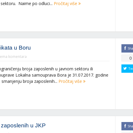
sektoru. Naime po odluci...
Pročitaj više
ikata u Boru
Sh
ema komentara
0
raničenju broja zaposlenih u javnom sektoru ili
Tw
uprave Lokalna samouprava Bora je 31.07.2017. godine
 smanjenju broja zaposlenih...
Pročitaj više
a zaposlenih u JKP
Sh