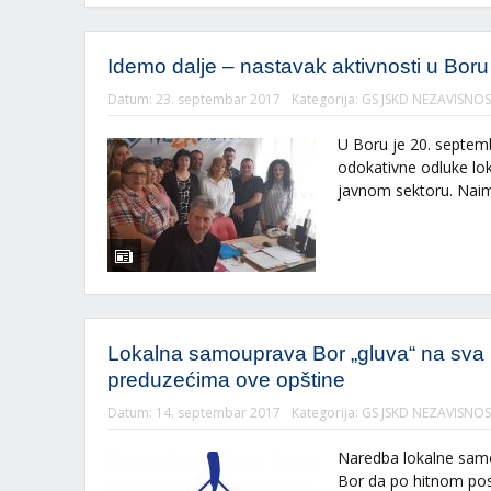
Idemo dalje – nastavak aktivnosti u Boru
Datum:
23. septembar 2017
Kategorija:
GS JSKD NEZAVISNOS
U Boru je 20. septe
odokativne odluke lo
javnom sektoru. Naim
Lokalna samouprava Bor „gluva“ na sva pi
preduzećima ove opštine
Datum:
14. septembar 2017
Kategorija:
GS JSKD NEZAVISNOS
Naredba lokalne samou
Bor da po hitnom post