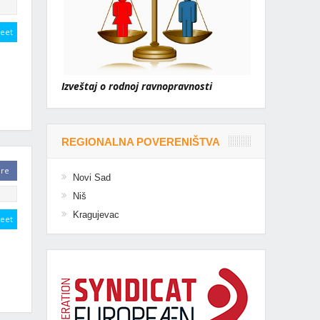
eet
Izveštaj o rodnoj ravnopravnosti
REGIONALNA POVERENIŠTVA
are
Novi Sad
Niš
Kragujevac
eet