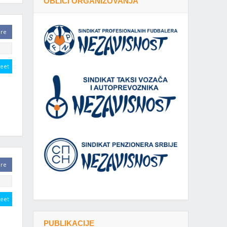
OBLICI ORGANIZOVANJA
are
eet
are
eet
PUBLIKACIJE