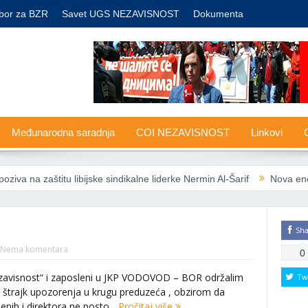
bor za BZR
Savet UGS NEZAVISNOST
Dokumenta
Međunarodna saradnja
COI NEZAVISNOST
Linkovi
G
titu libijske sindikalne liderke Nermin Al-Šarif
Nova energetska pra
Sh
Nema komentara
0
ezavisnost“ i zaposleni u JKP VODOVOD – BOR održalim
Tw
 štrajk upozorenja u krugu preduzeća , obzirom da
nih i direktora ne posto...
Pročitaj više