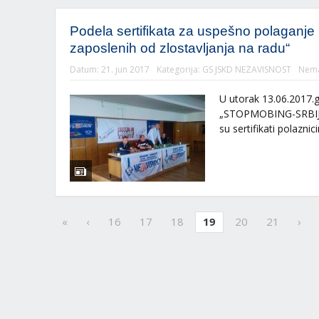
Podela sertifikata za uspešno polaganje 
zaposlenih od zlostavljanja na radu“
Datum:
21. jun 2017
Kategorija:
GS JSKD NEZAVISNOST
Nema
U utorak 13.06.2017.
„STOPMOBING-SRBIJA“
su sertifikati polazni
«
‹
16
17
18
19
20
21
›