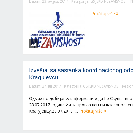
Datum:
23. avgust 2017
Kategorija:
GS JSKD NEZAVISNOST
N
Pročitaj više
Izveštaj sa sastanka koordinacionog
Kragujevcu
Datum:
27. jul 2017
Kategorija:
GS JSKD NEZAVISNOST
,
Region
Одмах по добијању информације да ће Скупштина Г
28.07.2017.године бити проглашен вишак запослен
Крагујевцу,27.07.2017.г...
Pročitaj više