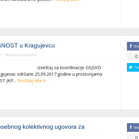
SNOST u Kragujevcu
Sh
T
Nema komentara
0
sa koordinacije GSJSKD
Tw
ujevac održane 25.09.2017.godine u prostorijama
T JKP...
Pročitaj više
osebnog kolektivnog ugovora za
Sh
0