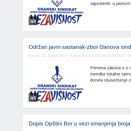
zaposlenih u javnom 
Održan javni sastanak-zbor članova sind
Datum:
30. avgust 2017
Kategorija:
GS JSKD NEZAVISNOST
N
Primena zakona o o og
naredbe lokalne samo
donela obaveštenje o
Dopis Opštini Bor u vezi smanjenja broj