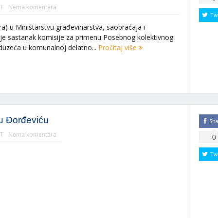
T
Nema komentara
Tw
) u Ministarstvu građevinarstva, saobraćaja i
n je sastanak komisije za primenu Posebnog kolektivnog
duzeća u komunalnoj delatno...
Pročitaj više
nu Đorđeviću
Sh
T
Nema komentara
0
Tw