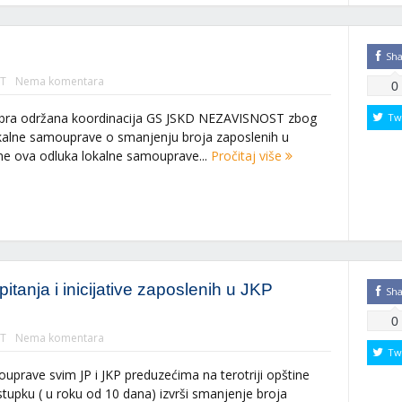
Sh
T
Nema komentara
0
mbra održana koordinacija GS JSKD NEZAVISNOST zbog
Tw
kalne samouprave o smanjenju broja zaposlenih u
e ova odluka lokalne samouprave...
Pročitaj više
tanja i inicijative zaposlenih u JKP
Sh
0
T
Nema komentara
Tw
prave svim JP i JKP preduzećima na terotriji opštine
upku ( u roku od 10 dana) izvrši smanjenje broja