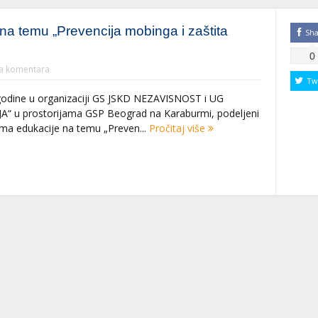
na temu „Prevencija mobinga i zaštita
Sh
0
 komentara
Tw
godine u organizaciji GS JSKD NEZAVISNOST i UG
 u prostorijama GSP Beograd na Karaburmi, podeljeni
cima edukacije na temu „Preven...
Pročitaj više