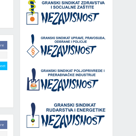
are
eet
are