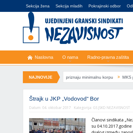
Sekcija žena
Sekcija mladih
Pokrajinski odbor
Od
Naslovna
O nama
Radno-pravna zaštita
inimalcu“: Sindikati ne priznaju minimalnu korpu
NAJNOVIJE
MKS poziva na zaš
Štrajk u JKP „Vodovod“ Bor
Datum:
04. oktobar 2017
Kategorija:
GS JSKD NEZAVISNOST
Članovi sindikata „N
su 04.10.2017.godine
dijalog između zaposle