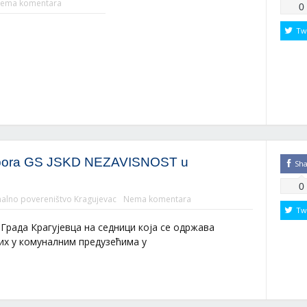
ema komentara
0
Tw
 odbora GS JSKD NEZAVISNOST u
Sh
0
alno povereništvo Kragujevac
Nema komentara
Tw
рада Крагујевца на седници која се одржава
их у комуналним предузећима у