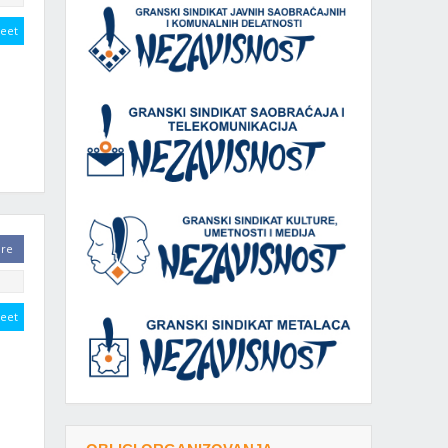
eet
are
eet