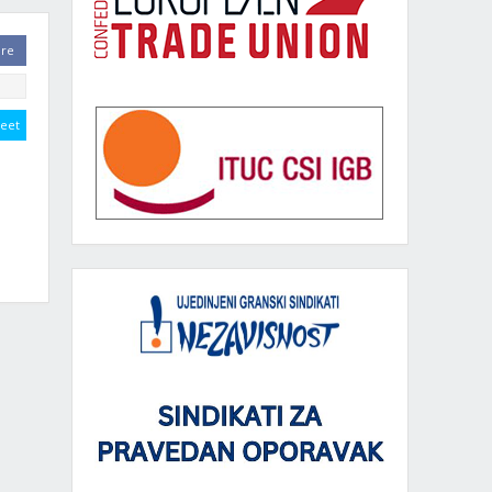
are
eet