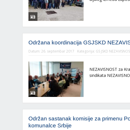
Održana koordinacija GSJSKD NEZAVI
Datum:
26. septembar 2017
Kategorija:
GS JSKD NEZAVISNOS
Izveštaj 
NEZAVISNOST za Krag
sindikata NEZAVISNOS
Održan sastanak komisije za primenu P
komunalce Srbije