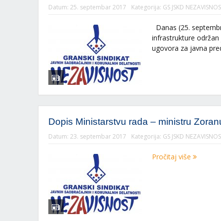
Datum:
25. septembar 2017
Kategorija:
GS JSKD NEZAVISNOS
Danas (25. septembra
infrastrukture održa
ugovora za javna pre
Dopis Ministarstvu rada – ministru Zora
Datum:
23. septembar 2017
Kategorija:
GS JSKD NEZAVISNOS
Pročitaj više