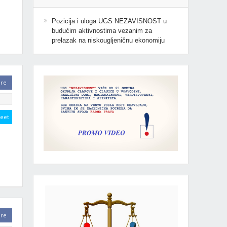
Pozicija i uloga UGS NEZAVISNOST u
budućim aktivnostima vezanim za
prelazak na niskougljeničnu ekonomiju
are
eet
are