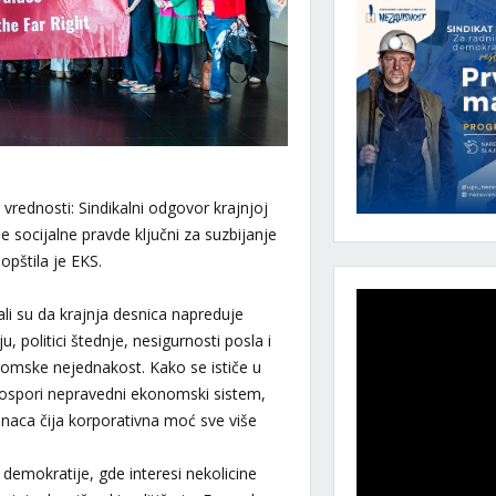
 vrednosti: Sindikalni odgovor krajnjoj
e socijalne pravde ključni za suzbijanje
opštila je EKS.
i su da krajnja desnica napreduje
 politici štednje, nesigurnosti posla i
omske nejednakost. Kako se ističe u
a ospori nepravedni ekonomski sistem,
dinaca čija korporativna moć sve više
 demokratije, gde interesi nekolicine