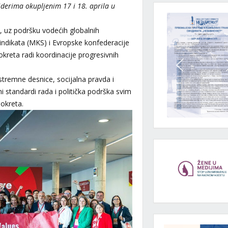
liderima okupljenim 17 i 18. aprila u
, uz podršku vodećih globalnih
indikata (MKS) i Evropske konfederacije
pokreta radi koordinacije progresivnih
stremne desnice, socijalna pravda i
standardi rada i politička podrška svim
pokreta.