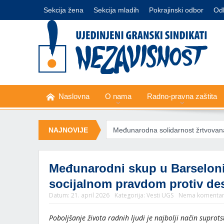
Sekcija žena
Sekcija mladih
Pokrajinski odbor
Od
Naslovna
O nama
Radno-pravna zaštita
ljučivanje struje
NAJNOVIJE
Međunarodna solidarnost žrtvovana zarad ratne 
Međunarodni skup u Barseloni
socijalnom pravdom protiv d
Datum:
21. april 2026
Kategorija:
Vesti UGS
Nema komenta
Poboljšanje života radnih ljudi je najbolji način suprots