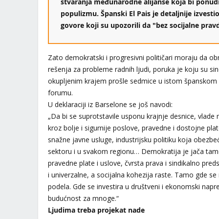
stvaranja međunarodne alijanse koja bi ponud
populizmu. Španski El Pais je detaljnije izvesti
govore koji su upozorili da "bez socijalne pra
Zato demokratski i progresivni političari moraju da 
rešenja za probleme radnih ljudi, poruka je koju su sindi
okupljenim krajem prošle sedmice u istom španskom
forumu.
U deklaraciji iz Barselone se još navodi:
„Da bi se suprotstavile usponu krajnje desnice, vlade m
kroz bolje i sigurnije poslove, pravedne i dostojne pla
snažne javne usluge, industrijsku politiku koja obezb
sektoru i u svakom regionu… Demokratija je jača tamo
pravedne plate i uslove, čvrsta prava i sindikalno pred
i univerzalne, a socijalna kohezija raste. Tamo gde s
podela. Gde se investira u društveni i ekonomski napr
budućnost za mnoge.“
Ljudima treba projekat nade