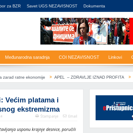
bor za BZR
Savet UGS NEZAVISNOST
Dokumenta
Međunarodna saradnja
COI NEZAVISNOST
Linkovi
G
ekonomije
APEL – ZDRAVLJE IZNAD PROFITA
Nove carine SA
: Većim platama i
esnog ekstremizma
ra
Štampanje
Email
tavljanja usponu krajnje desnice, poručili