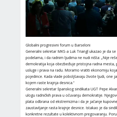
Globalni progresivni forum u Barseloni
Generalni sekretar MKS-a Luk Triangl ukazao je da se 
podelama, i da radnim ljudima ne nudi ništa: „Nije reš
demokratija koja obezbeđuje pristojna radna mesta, p
usluge i prava na radu. Moramo vratiti ekonomiju koja
pojedince. Kada vlade poboljšavaju živote ljudi, one j
kojem raste krajnja desnica.“
Generalni sekretar španskog sindikata UGT Pepe Alva
ulogu radničkih prava u očuvanju demokratije. Njegove
plata odbrana od ekstremizma i da je jačanje kupovne
zaustavljanje rasta krajnje desnice. Istakao je da sind
konkretne rezultate u kolektivnom pregovaranju. Poruč