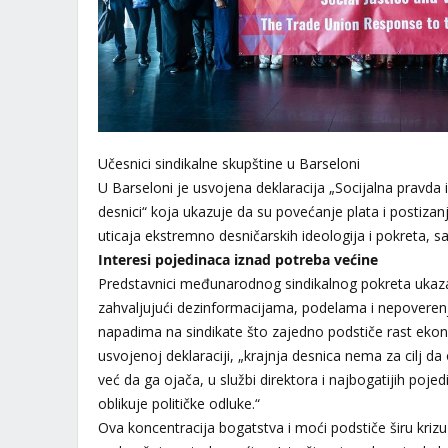
Učesnici sindikalne skupštine u Barseloni
U Barseloni je usvojena deklaracija „Socijalna pravda i
desnici“ koja ukazuje da su povećanje plata i postizanj
uticaja ekstremno desničarskih ideologija i pokreta, sa
Interesi pojedinaca iznad potreba većine
Predstavnici međunarodnog sindikalnog pokreta ukazal
zahvaljujući dezinformacijama, podelama i nepoverenju,
napadima na sindikate što zajedno podstiče rast ekon
usvojenoj deklaraciji, „krajnja desnica nema za cilj d
već da ga ojača, u službi direktora i najbogatijih poje
oblikuje političke odluke.“
Ova koncentracija bogatstva i moći podstiče širu krizu