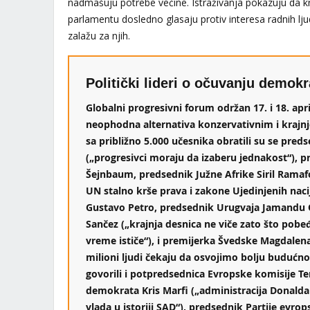
nadmašuju potrebe većine. Istraživanja pokazuju da kr
parlamentu dosledno glasaju protiv interesa radnih lju
zalažu za njih.
Politički lideri o očuvanju demokr
Globalni progresivni forum održan 17. i 18. apri
neophodna alternativa konzervativnim i krajn
sa približno 5.000 učesnika obratili su se preds
(„progresivci moraju da izaberu jednakost“), 
Šejnbaum, predsednik Južne Afrike Siril Ramaf
UN stalno krše prava i zakone Ujedinjenih naci
Gustavo Petro, predsednik Urugvaja Jamandu O
Sančez („krajnja desnica ne viče zato što pobeđ
vreme ističe“), i premijerka Švedske Magdalen
milioni ljudi čekaju da osvojimo bolju budućn
govorili i potpredsednica Evropske komisije Te
demokrata Kris Marfi („administracija Donalda
vlada u istoriji SAD“), predsednik Partije evrop