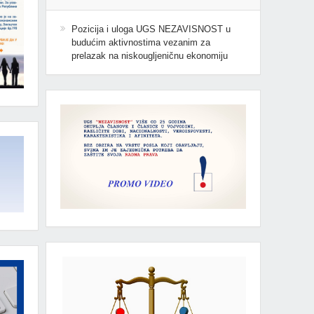
Pozicija i uloga UGS NEZAVISNOST u
budućim aktivnostima vezanim za
prelazak na niskougljeničnu ekonomiju