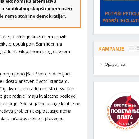
ila ekonomsku alternativu
o o sindikalnoj skupštini prenoseći
vde nema stabilne demokratije".
obnove poverenje pružanjem pravih
kalci uputili političkim liderima
KAMPANJE
 gradu na Globalnom progresivnom
Opasulji se
oraju poboljšati živote radnih ljudi:
te i dostojanstven životni standard,
eđuje kvalitetna radna mesta u svakom
 gde radnici imaju kvalitetne poslove,
stavljanje. Gde su javne usluge kvalitetne
e rešava problem eksploatacije nema
edak, jača poverenje u pravednu