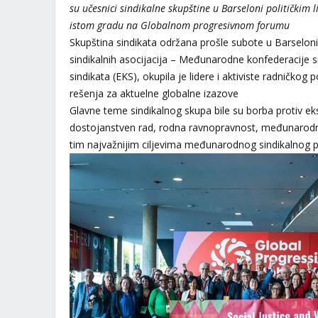
su učesnici sindikalne skupštine u Barseloni političkim 
istom gradu na Globalnom progresivnom forumu
Skupština sindikata održana prošle subote u Barseloni
sindikalnih asocijacija – Međunarodne konfederacije s
sindikata (EKS), okupila je lidere i aktiviste radničkog 
rešenja za aktuelne globalne izazove
Glavne teme sindikalnog skupa bile su borba protiv ek
dostojanstven rad, rodna ravnopravnost, međunarodni 
tim najvažnijim ciljevima međunarodnog sindikalnog 