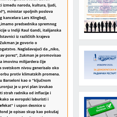
 između naroda, kultura, ljudi,
l“), ministar spoljnih poslova
 kancelara Lars Klingbejl,
 („imamo predsednika spremnog
cije u Indiji Raul Gandi, italijanska
stavnici iz različitih krajeva
 Zukman je govorio o
gatstvo. Naglašavajući da „niko,
akav porez“, Zukman je promovisao
 imovinu milijardera čije
na svetskom nivou generisalo oko
i borbu protiv klimatskih promena.
a u Barseloni kao o "ključnom
ronjuz je u prvi plan izvukao
 strah radnika od inflacije i
 kako se evropski laburisti i
 efekat" i uspon desnice u
Mond je opisao skup kao pokušaj