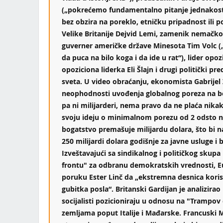
(„pokrećemo fundamentalno pitanje jednakosti
bez obzira na poreklo, etničku pripadnost ili po
Velike Britanije Dejvid Lemi, zamenik nemačkog
guverner američke države Minesota Tim Volc
da puca na bilo koga i da ide u rat“), lider opozi
opoziciona liderka Eli Šlajn i drugi politički pred
sveta. U video obraćanju, ekonomista Gabrijel
neophodnosti uvođenja globalnog poreza na bo
pa ni milijarderi, nema pravo da ne plaća nik
svoju ideju o minimalnom porezu od 2 odsto na
bogatstvo premašuje milijardu dolara, što bi 
250 milijardi dolara godišnje za javne usluge 
Izveštavajući sa sindikalnog i političkog skup
frontu" za odbranu demokratskih vrednosti, Eu
poruku Ester Linč da „ekstremna desnica koristi
gubitka posla“. Britanski Gardijan je analizirao
socijalisti pozicioniraju u odnosu na "Trampov
zemljama poput Italije i Mađarske. Francuski 