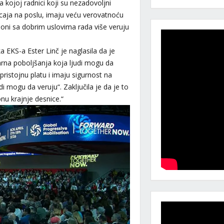
 kojoj radnici koji su nezadovoljni
icaja na poslu, imaju veću verovatnoću
oni sa dobrim uslovima rada više veruju
 EKS-a Ester Linč je naglasila da je
arna poboljšanja koja ljudi mogu da
istojnu platu i imaju sigurnost na
i mogu da veruju“. Zaključila je da je to
nu krajnje desnice.“