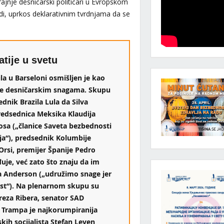
ajnje desničarski političari u Evropskom
di, uprkos deklarativnim tvrdnjama da se
atije u svetu
la u Barseloni osmišljen je kao
je desničarskim snagama. Skupu
ednik Brazila Lula da Silva
predsednica Meksika Klaudija
osa („članice Saveta bezbednosti
ja“), predsednik Kolumbije
rsi, premijer Španije Pedro
uje, već zato što znaju da im
a Anderson („udružimo snage jer
ost“). Na plenarnom skupu su
reza Ribera, senator SAD
 Trampa je najkorumpiranija
skih socijalista Stefan Leven