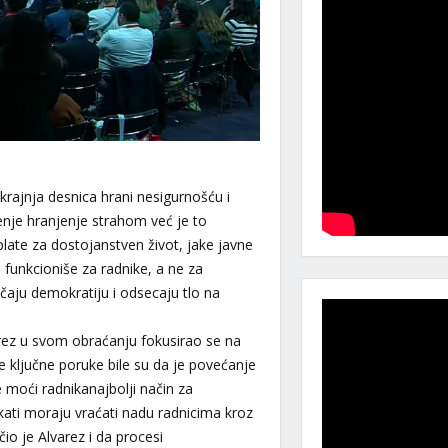
krajnja desnica hrani nesigurnošću i
enje hranjenje strahom već je to
late za dostojanstven život, jake javne
 funkcioniše za radnike, a ne za
ačaju demokratiju i odsecaju tlo na
rez u svom obraćanju fokusirao se na
 ključne poruke bile su da je povećanje
 moći radnikanajbolji način za
ikati moraju vraćati nadu radnicima kroz
io je Alvarez i da procesi