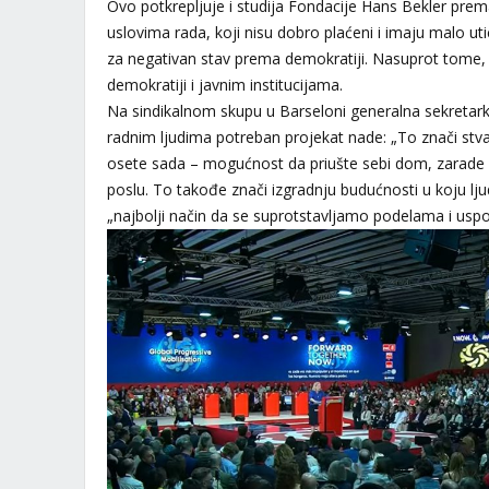
Ovo potkrepljuje i studija Fondacije Hans Bekler prema
uslovima rada, koji nisu dobro plaćeni i imaju malo ut
za negativan stav prema demokratiji. Nasuprot tome, 
demokratiji i javnim institucijama.
Na sindikalnom skupu u Barseloni generalna sekretarka
radnim ljudima potreban projekat nade: „To znači stv
osete sada – mogućnost da priušte sebi dom, zarade pr
poslu. To takođe znači izgradnju budućnosti u koju ljud
„najbolji način da se suprotstavljamo podelama i uspo