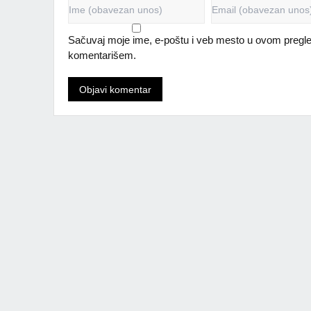
Sačuvaj moje ime, e-poštu i veb mesto u ovom pregle
komentarišem.