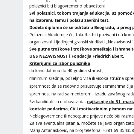
polaznici biti blagovremeno obavešteni.
Svi polaznici, tokom trajanja edukacija, uz pomoć
na izabranu temu i polažu završni test.
Dodela diploma će se održati u Beogradu, u prvoj 
Polaznici Akademije će, takođe, biti pozivani i na kon
organizovali Ujedinjeni granski sindikati „Nezavisnost“.
Sve putne troškove i troškove smeštaja i ishrane
UGS NEZAVISNOST i Fondacija Friedrich Ebert.
Kriterijumi za izbor polaznika
da kandidat ima do 40 godina starosti;
minimum srednja, poželjno viša ili visoka stručna spr
spremnost da se redovno prisustvuje seminarima čija
spremnost na rad sa mentorom i izradu završnog rada
Svi kandidati su u obavezi da,
najkasnije do 31. mart
kontakt podacima, CV i motivacionim pismom na
Neblagovremene ili nepotpune prijave neće biti razma
Za sva eventualna pitanja, možete se javiti organizator
Mariji Antanasković, na broj telefona: +381 69 354358