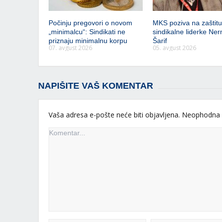
Počinju pregovori o novom
MKS poziva na zaštitu 
„minimalcu“: Sindikati ne
sindikalne liderke Ner
priznaju minimalnu korpu
Šarif
07. avgust 2026
05. avgust 2026
NAPIŠITE VAŠ KOMENTAR
Vaša adresa e-pošte neće biti objavljena.
Neophodna 