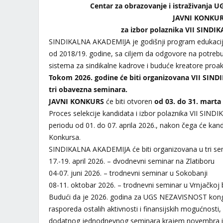
Centar za obrazovanje i istraživanja 
JAVNI KONKU
za izbor polaznika VII SIND
SINDIKALNA AKADEMIJA je godišnji program edukaci
od 2018/19. godine, sa ciljem da odgovore na potreb
sistema za sindikalne kadrove i buduće kreatore proakti
Tokom 2026. godine će biti organizovana VII SIN
tri obavezna seminara.
JAVNI KONKURS
će biti otvoren
od 03. do 31. marta
Proces selekcije kandidata i izbor polaznika VII SIN
periodu od 01. do 07. aprila 2026., nakon čega će kandi
Konkursa.
SINDIKALNA AKADEMIJA će biti organizovana u tri semi
17.-19. april 2026. – dvodnevni seminar na Zlatiboru
04-07. juni 2026. – trodnevni seminar u Sokobanji
08-11. oktobar 2026. – trodnevni seminar u Vrnjačkoj 
Budući da je 2026. godina za UGS NEZAVISNOST kongr
rasporeda ostalih aktivnosti i finansijskih mogućnost
dodatnog jednodnevnog seminara krajem novembra i