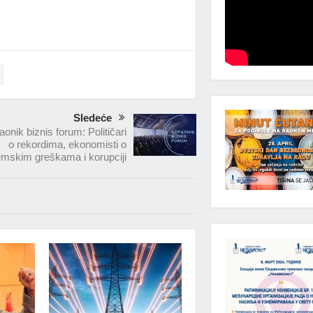
.god.
Sledeće
onik biznis forum: Političari
o rekordima, ekonomisti o
emskim greškama i korupciji