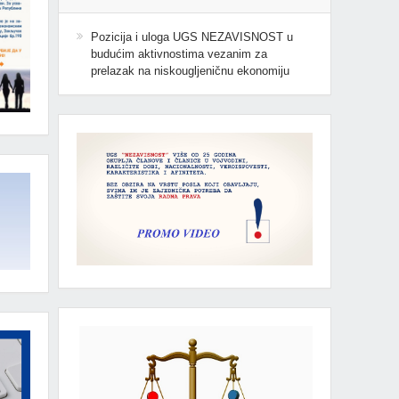
Pozicija i uloga UGS NEZAVISNOST u
budućim aktivnostima vezanim za
prelazak na niskougljeničnu ekonomiju