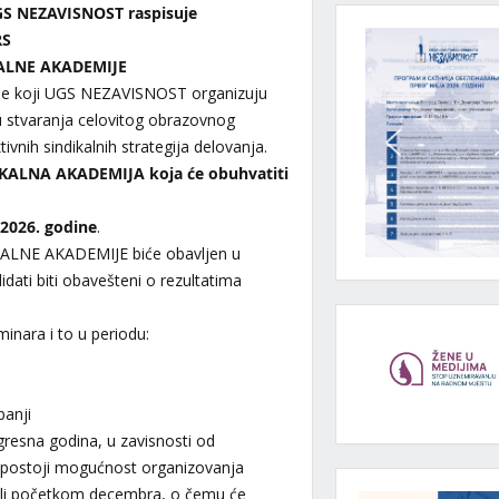
UGS NEZAVISNOST raspisuje
RS
IKALNE AKADEMIJE
je koji UGS NEZAVISNOST organizuju
u stvaranja celovitog obrazovnog
vnih sindikalnih strategija delovanja.
DIKALNA AKADEMIJA koja će obuhvatiti
 2026. godine
.
DIKALNE AKADEMIJE biće obavljen u
dati biti obavešteni o rezultatima
nara i to u periodu:
banji
esna godina, u zavisnosti od
i, postoji mogućnost organizovanja
li početkom decembra, o čemu će