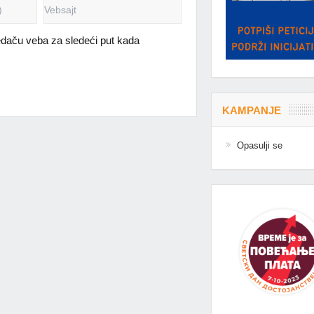
daču veba za sledeći put kada
KAMPANJE
Opasulji se