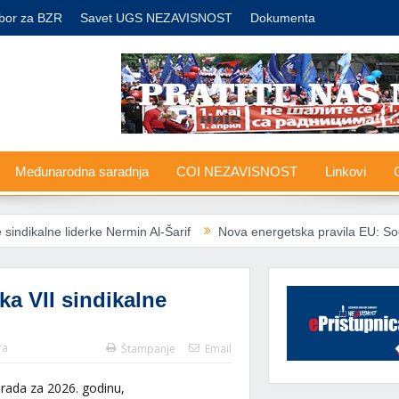
bor za BZR
Savet UGS NEZAVISNOST
Dokumenta
Međunarodna saradnja
COI NEZAVISNOST
Linkovi
G
liderke Nermin Al-Šarif
Nova energetska pravila EU: Socijalno ugrož
ka VII sindikalne
ra
Štampanje
Email
ada za 2026. godinu,