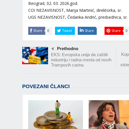
Beograd, 02. 03. 2026
COI NEZAVISNOST, Marija Martinić, direktorka, sr.
UGS NEZAVISNOST, Čedanka Andrić, predsednica, sr.
Share
Tweet
Share
Share
0
0
Prethodno
Kopa
EKS: Evropska unija da zaštiti
industriju i radna mesta od novih
sist
Trampovih carina
POVEZANI ČLANCI