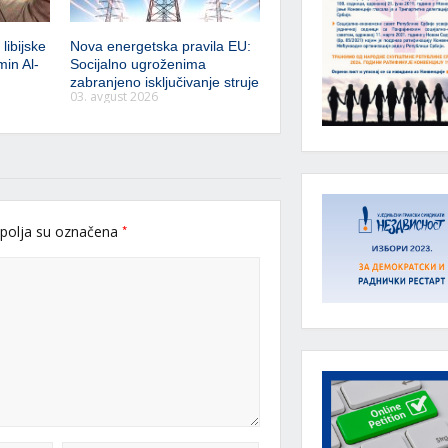
libijske
Nova energetska pravila EU:
min Al-
Socijalno ugroženima
zabranjeno isključivanje struje
03. avgust 2026
*
polja su označena