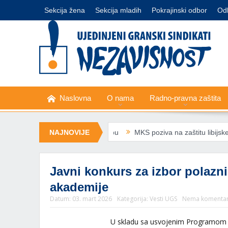
Sekcija žena
Sekcija mladih
Pokrajinski odbor
Od
Naslovna
O nama
Radno-pravna zaštita
 priznaju minimalnu korpu
NAJNOVIJE
MKS poziva na zaštitu libijske sindikalne 
Javni konkurs za izbor polazni
akademije
Datum:
03. mart 2026
Kategorija:
Vesti UGS
Nema komenta
U skladu sa usvojenim Programom r