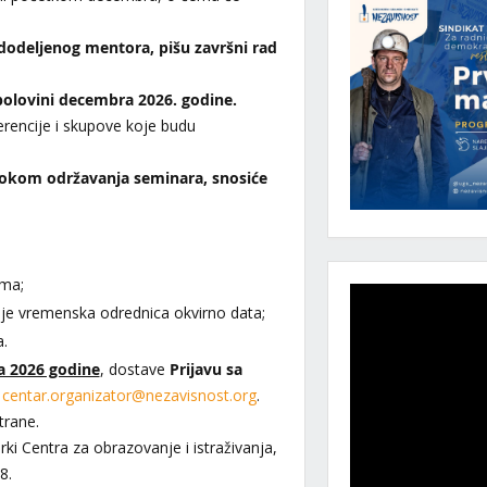
 dodeljenog mentora, pišu završni rad
polovini decembra 2026. godine.
ferencije i skupove koje budu
 tokom održavanja seminara, snosiće
ema;
 je vremenska odrednica okvirno data;
.
a 2026 godine
, dostave
Prijavu sa
:
centar.organizator@nezavisnost.org
.
trane.
ki Centra za obrazovanje i istraživanja,
8.