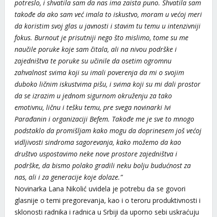
potreslo, i shvatila sam da nas ima zaista puno. Shvatila sam
takođe da ako sam već imala to iskustvo, moram u većoj meri
da koristim svoj glas u javnosti i stavim tu temu u intenzivniji
fokus. Burnout je prisutniji nego što mislimo, tome su me
naučile poruke koje sam čitala, ali na nivou podrške i
zajedništva te poruke su učinile da osetim ogromnu
zahvalnost svima koji su imali poverenja da mi o svojim
duboko ličnim iskustvima pišu, i svima koji su mi dali prostor
da se izrazim u jednom sigurnom okruženju za tako
emotivnu, ličnu i tešku temu, pre svega novinarki Ivi
Parađanin i organizaciji Befem. Takođe me je sve to mnogo
podstaklo da promišljam kako mogu da doprinesem još većoj
vidljivosti sindroma sagorevanja, kako možemo da kao
društvo uspostavimo neke nove prostore zajedništva i
podrške, da bismo polako gradili neku bolju budućnost za
nas, ali i za generacije koje dolaze.”
Novinarka Lana Nikolić uvidela je potrebu da se govori
glasnije o temi pregorevanja, kao i o teroru produktivnosti i
sklonosti radnika i radnica u Srbiji da uporno sebi uskraćuju