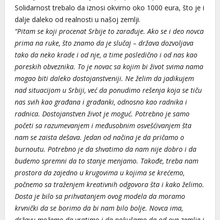
Solidarnost trebalo da iznosi okvirno oko 1000 eura, što je i
dalje daleko od realnosti u našoj zemlji.
“Pitam se koji procenat Srbije to zarađuje. Ako se i deo novca
prima na ruke, što znamo da je slučaj – država dozvoljava
tako da neko krade i od nje, a time posledično i od nas kao
poreskih obveznika. To je novac sa kojim bi život svima nama
mogao biti daleko dostojanstveniji. Ne želim da jadikujem
nad situacijom u Srbiji, već da ponudimo rešenja koja se tiču
nas svih kao građana i građanki, odnosno kao radnika i
radnica. Dostojanstven život je moguć. Potrebno je samo
početi sa razumevanjem i međusobnim osvešćivanjem šta
nam se zaista dešava. Jedan od načina je da pričamo o
burnoutu. Potrebno je da shvatimo da nam nije dobro i da
budemo spremni da to stanje menjamo. Takođe, treba nam
prostora da zajedno u krugovima u kojima se krećemo,
počnemo sa traženjem kreativnih odgovora šta i kako želimo.
Dosta je bilo sa prihvatanjem ovog modela da moramo
krvnički da se borimo da bi nam bilo bolje. Novca ima,
državu možemo da vratimo i da pokušamo da od ove zemlje i