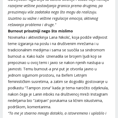
razvijene veštine postavljanja granica prema drugima, pa
preuzimaju više zadataka nego što mogu da realizuju.
Izuzetno su važne i veštine regulacije emocija, aktivnog
rešavanja problema i druge.”
Burnout prisutniji nego što mislimo
Novinarka i aktivistkinja Lana Nikolić, koja podiže vidljivost
teme izgaranja na poslu i na društvenim mrežama i u
tradicionalnim medijima i sama se suočila sa sindromom
burnout-a. Kako kaže iznenadila se brojem ljudi koji se
prepoznao u ovoj temi i javio se nakon njenih nastupa u
javnosti. Temu burnout-a prvi put je otvorila javno u
jednom sigurnom prostoru, na Befem Letnjim
feminističkim susretima, a zatim se dogodilo gostovanje u
podkastu “Tampon zona” kada je tema naročito odjeknula,
nakon čega je Lanin inboks na društvenoj mreži Instagram
nedeljama bio “zatrpan” porukama sa ličnim iskustvima,
podrškom, komentarima.
“To me je stvarno mnogo dotaklo, a istovremeno i uplašilo i