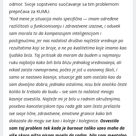
odmor. Svoje sopstveno suočavanje sa tim problemom
prepričava za KUMU.
“Kod mene je situacija malo specifična — imam određene
različitosti u funkcionisanju i zdravstvene izazove, i oduvek
sam morala to da kompenzujem inteligencijom i
postignućima, jer nas nažalost društvo najčešće vrednuje po
rezultatima koji se broje, a ne po kvalitetima koje imamo kao
ljudska bića. Taj pritisak da moram da budem u najmanju
ruku najbolja kako bih bila blizu jednakog vrednovanja, ali
nikad zaista ravnopravna, počeo je još u osnovnoj školi, i
samo se nastavio kasnije, situacije gde sam osećala kao da
sam dovoljno dobra, jednaka ostalima, nisu bile onoliko česte
koliko bi trebalo da budu – sve sam to nažalost mnogo
kasnije osvestila. Najteže mi je bilo u radnim okruženjima,
posebno kancelarijskom tipu rada gde sam često prelazila
sve svoje lične, zdravstvene, emotivne granice kako bih
dokazala da mogu sve kao i kolege i koleginice.
Osvestila
sam taj problem tek kada je burnout toliko uzeo maha da
više skoro ništa nisam mogla da radim, bila sam mentalno