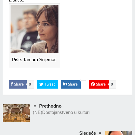
Piše: Tamara Srijemac
Share
Tweet
Share
Share
0
0
Prethodno
(NE)Dostojanstveno u kulturi
Sledeće