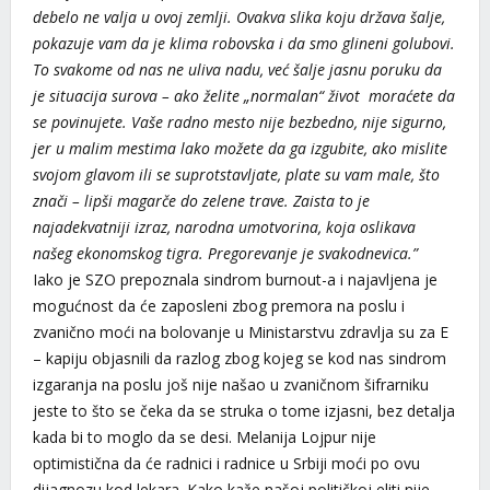
debelo ne valja u ovoj zemlji. Ovakva slika koju država šalje,
pokazuje vam da je klima robovska i da smo glineni golubovi.
To svakome od nas ne uliva nadu, već šalje jasnu poruku da
je situacija surova – ako želite „normalan“ život moraćete da
se povinujete. Vaše radno mesto nije bezbedno, nije sigurno,
jer u malim mestima lako možete da ga izgubite, ako mislite
svojom glavom ili se suprotstavljate, plate su vam male, što
znači – lipši magarče do zelene trave. Zaista to je
najadekvatniji izraz, narodna umotvorina, koja oslikava
našeg ekonomskog tigra. Pregorevanje je svakodnevica.”
Iako je SZO prepoznala sindrom burnout-a i najavljena je
mogućnost da će zaposleni zbog premora na poslu i
zvanično moći na bolovanje u Ministarstvu zdravlja su za E
– kapiju objasnili da razlog zbog kojeg se kod nas sindrom
izgaranja na poslu još nije našao u zvaničnom šifrarniku
jeste to što se čeka da se struka o tome izjasni, bez detalja
kada bi to moglo da se desi. Melanija Lojpur nije
optimistična da će radnici i radnice u Srbiji moći po ovu
dijagnozu kod lekara. Kako kaže našoj političkoj eliti nije