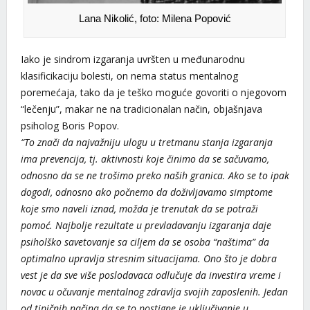
Lana Nikolić, foto: Milena Popović
Iako je sindrom izgaranja uvršten u međunarodnu
klasificikaciju bolesti, on nema status mentalnog
poremećaja, tako da je teško moguće govoriti o njegovom
“lečenju”, makar ne na tradicionalan način, objašnjava
psiholog Boris Popov.
“To znači da najvažniju ulogu u tretmanu stanja izgaranja
ima prevencija, tj. aktivnosti koje činimo da se sačuvamo,
odnosno da se ne trošimo preko naših granica. Ako se to ipak
dogodi, odnosno ako počnemo da doživljavamo simptome
koje smo naveli iznad, možda je trenutak da se potraži
pomoć. Najbolje rezultate u prevladavanju izgaranja daje
psiholško savetovanje sa ciljem da se osoba “naštima” da
optimalno upravlja stresnim situacijama. Ono što je dobra
vest je da sve više poslodavaca odlučuje da investira vreme i
novac u očuvanje mentalnog zdravlja svojih zaposlenih. Jedan
od tipičnih načina da se to postigne je uključivanje u