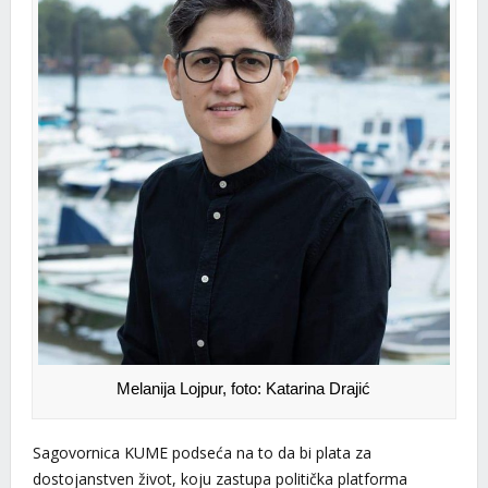
Melanija Lojpur, foto: Katarina Drajić
Sagovornica KUME podseća na to da bi plata za
dostojanstven život, koju zastupa politička platforma