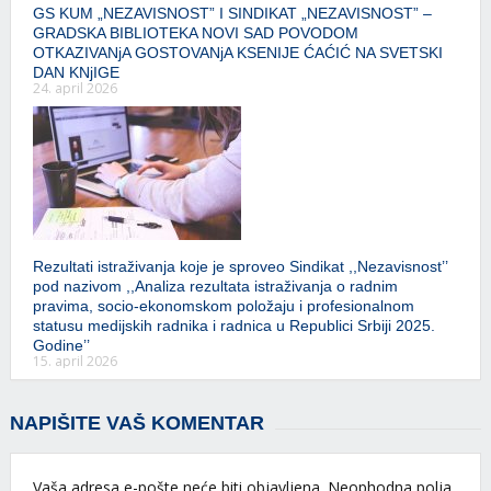
GS KUM „NEZAVISNOST” I SINDIKAT „NEZAVISNOST” –
GRADSKA BIBLIOTEKA NOVI SAD POVODOM
OTKAZIVANjA GOSTOVANjA KSENIJE ĆAĆIĆ NA SVETSKI
DAN KNjIGE
24. april 2026
Rezultati istraživanja koje je sproveo Sindikat ,,Nezavisnost’’
pod nazivom ,,Analiza rezultata istraživanja o radnim
pravima, socio-ekonomskom položaju i profesionalnom
statusu medijskih radnika i radnica u Republici Srbiji 2025.
Godine’’
15. april 2026
NAPIŠITE VAŠ KOMENTAR
Vaša adresa e-pošte neće biti objavljena.
Neophodna polja