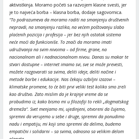
aktivistkinja. Moramo početi sa razvojem klasne svesti, jer
je to najveća borba – klasna borba, dodaje sagovornica.
“To podrazumeva da moramo raditi na smanjenju društvenih
nepravdi, na smanjenju razlika, na većem poštovanju slabo
plaćenih pozicija i profesija – jer bez njih ostatak sistema
neće moći da funkcioniše. To znači da moramo imati
udruživanja na svim nivoima – od firme, grane, na
nacionalnom ali i nadnacionalnom nivou. Danas su makar te
stvari dostupne – internet imamo svi, sve se može prevesti,
možete razgovarati sa svima, deliti ideje, deliti načine i
metode borbe i edukacije. Nas čekaju ozbiljni izazovi –
klimatske promene, to će biti prvi veliki test koliko smo zreli
kao društvo. Zato mislim da je krajnje vreme da se
probudimo iz, kako bismo mi u filozofiji to rekli „dogmatskog
dremeža“. Svet menjamo mi, ujedinjeni, otvoreni da čujemo,
spremni da verujemo u sebe i druge, spremni da ponudimo
nadu i empatiju, mi koji smo spremni da delimo, budemo
empatični i solidarni – sa svima, odnosno sa velikim delom
planete.