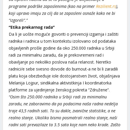
programe podrške zaposlenima (kao na primer
Rezilient.rs
),
koji upravo imaju za cilj da se zaposleni osnaže kako ne bi
“izgoreli”.”
“Etika prekarnog rada”
Da li je uošte moguće govoriti o prevenciji izgarnja i zaštiti
radnika i radnica u tom kontekstu izolovano od podataka
objavljenih prošle godine da oko 250.000 radnika u Srbiji
radi za minimalnu zaradu, da je prekovremeni rad i
obavljanje po nekoliko poslova naša relanost. Neretko
radnici/e sebe svesno dovode do burnout-a ne bi li zaradili
platu koja obezbeđuje iole dostojanstven život, objašnjava
Melanija Lojpur, sindikalna aktivistkinja I koordinatorka
platforme za ujedinjenje ženskog pokreta “Združene”.
“Osim što 250.000 radnika u Srbiji radi za minimalnu
zaradu, ne zaboravimo da po podacima naša radna nedelja
traje 43,5 radnih sati. To su dakle, zvanične statistike, a ne
realno stanje. Ukoliko bismo posmatrali realno stanje, naši
radni sati prevazilaze ta 3.5 sata koje nam neko krade. Zašto