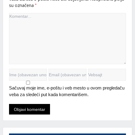
*
su označena
Sačuvaj moje ime, e-poštu i veb mesto u ovom pregledaču
veba za sledeći put kada komentarišem.