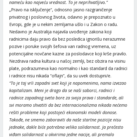
nameću kao najveću vrednost. To je neprihvatljivo.”
„Pravo na isključenje“, odnosno jasno razgraničenje
privatnog i poslovnog života, odavno je prepoznato u
Evropi, gde je u nekim zemljama ušlo i u Zakon o radu.
Nedavno je Australija najavila uvođenje zakona koji
radnicima daju pravo da bez posledica ignorišu nerazumne
pozive i poruke svojih šefova van radnog vremena, uz
potencijalne novčane kazne za poslodavce koji krše pravilo.
Nezdrava radna kultura u našoj zemlji, bez obzira na visinu
plate, podrazumeva kao normalno i kao standard da radnici
i radnice nisu nikada “oflajn”, da su uvek dostupni/e.
“To je taj vrli zapadni svet koji je napomenimo, nama izvezao
kapitalizam. Meni je drago da se naši saborci, radnici i
radnice zapadnog sveta bore za svoja prava i standarde, ali
svi moramo shvatiti da bez internacionalizma nikada nećemo
rešiti probleme koji postojeći ekonomski modeli donose.
Takođe, ne smemo zaboraviti da naše startne pozicije nisu
jednake, dakle biće potrebna velika solidarnost. Ja prečesto
viđam solidarnost u okvirima jedne nacije, ali premalo