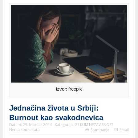
izvor: freepik
Jednačina života u Srbiji:
Burnout kao svakodnevica
Datum:
29. februar 2024
Kategorija:
GS KUM NEZAVISNOST
Nema komentara
Štampanje
Email