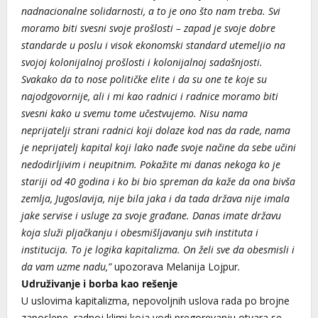
nadnacionalne solidarnosti, a to je ono što nam treba. Svi
moramo biti svesni svoje prošlosti – zapad je svoje dobre
standarde u poslu i visok ekonomski standard utemeljio na
svojoj kolonijalnoj prošlosti i kolonijalnoj sadašnjosti.
Svakako da to nose političke elite i da su one te koje su
najodgovornije, ali i mi kao radnici i radnice moramo biti
svesni kako u svemu tome učestvujemo. Nisu nama
neprijatelji strani radnici koji dolaze kod nas da rade, nama
je neprijatelj kapital koji lako nađe svoje načine da sebe učini
nedodirljivim i neupitnim. Pokažite mi danas nekoga ko je
stariji od 40 godina i ko bi bio spreman da kaže da ona bivša
zemlja, Jugoslavija, nije bila jaka i da tada država nije imala
jake servise i usluge za svoje građane. Danas imate državu
koja služi pljačkanju i obesmišljavanju svih instituta i
institucija. To je logika kapitalizma. On želi sve da obesmisli i
da vam uzme nadu,”
upozorava Melanija Lojpur
.
Udruživanje i borba kao rešenje
U uslovima kapitalizma, nepovoljnih uslova rada po brojne
zaposlene, radnoj klimi koja vodi pregorevanju otvara se