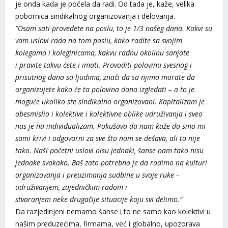
je onda kada je počela da radi. Od tada je, kaže, velika
pobornica sindikalnog organizovanja i delovanja.
“Osam sati provedete na poslu, to je 1/3 našeg dana. Kakvi su
vam uslovi rada na tom poslu, kako radite sa svojim
kolegama i koleginicama, kakvu radnu okolinu sanjate
i pravite takvu ćete i imati. Provoditi polovinu svesnog i
prisutnog dana sa ljudima, znači da sa njima morate da
organizujete kako će ta polovina dana izgledati – a to je
moguće ukoliko ste sindikalno organizovani. Kapitalizam je
obesmislio i kolektive i kolektivne oblike udruživanja i sveo
nas je na individualizam. Pokušava da nam kaže da smo mi
sami krivi i odgovorni za sve što nam se dešava, ali to nije
tako. Naši početni uslovi nisu jednaki, šanse nam tako nisu
jednake svakako. Baš zato potrebno je da radimo na kulturi
organizovanja i preuzimanja sudbine u svoje ruke –
udruživanjem, zajedničkim radom i
stvaranjem neke drugačije situacije koju svi delimo.”
Da razjedinjeni nemamo šanse i to ne samo kao kolektivi u
našim preduzećima, firmama, već i globalno, upozorava