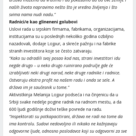
naših života napravimo nešto što je vredno življenja i što
svima nama nudi nadu.”
Radnici/e kao glineneni golubovi
Uslovi rada u srpskim firmama, fabrikama, organizacijama,
institucijama su u poslednjih nekoliko godina ozbiljno
nazadovali, dodaje Lojpur, a skreće pažnju i na fabrike
stranih investitora koje se često zatvaraju.
“Kako su odradili svoj posao kod nas, strani investitori idu
negde drugo – u neko drugo ruinirano područje gde će
izrabljivati neki drugi narod, neke druge radnike i radnice.
Ostvaruju ekstra profit na našem radu i onda se sele. A
država im je saučesnik u tome.”
Aktivistkinja Melanija Lojpur podseća i na činjenicu da u
Srbiji svake nedelje pogine radnik na radnom mestu, a da
600 ljudi godišnje doživi teške povrede na radu.
“Inspektorati su potkapacitirani, država ne radi na tome da
ima kontrolu. Sudovi nedovoljno ili nikako ne kažnjavaju
odgovorne ljude, odnosno poslodavce koji su odgovorni za sve