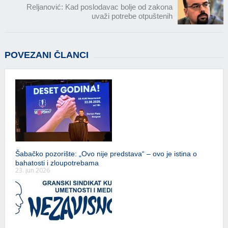
Reljanović: Kad poslodavac bolje od zakona
uvaži potrebe otpuštenih
POVEZANI ČLANCI
Šabačko pozorište: „Ovo nije predstava“ – ovo je istina o
bahatosti i zloupotrebama
23. jun 2026