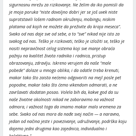
sigurnosnu mrežu za rizikovanje. Ne želim da iko pomisli da
je moja poruka “niste dovoljno dobri jer se još uvek niste
suprotstavili lošem radnom okruženju, mobingu, niskim
platama od kojih ne možete da preživite do kraja meseca”.
Svako od nas daje sve od sebe, a to “sve” nikad nije isto za
svakog od nas. Teško je rizikovati, teško je izložiti se, teško je
nositi nepravičnost celog sistema koji sve manje obraća
pažnju na kvalitet života radnika i radnica, pristup
obrazovanju, zdravlju. Iskreno verujem da naše “male
pobede” dolaze u mnogo oblika, i da odatle treba krenuti,
makar tako što zaista nećemo odgovoriti na mejl posle pet
popodne, makar tako što ćemo vikendom odmarati, a ne
završavati dodatan posao. Volela bih da, kakve god da su
naše životne okolnosti nikad ne zaboravimo na važnost
odmora, i važnost toga da imamo makar malo vremena za
sebe. Svako od nas mora da nađe svoj način — a naravno,
jedan od načina jeste i povezivanje, udruživanje, podrška koju
dajemo jedni drugima kao zajednica, individualno i
kolektivno.”