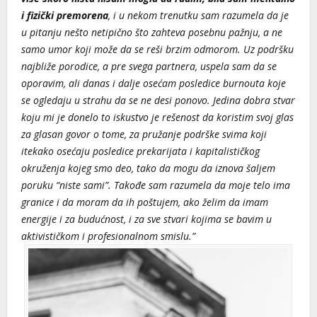
i fizički premorena
, i u nekom trenutku sam razumela da je
u pitanju nešto netipično što zahteva posebnu pažnju, a ne
samo umor koji može da se reši brzim odmorom. Uz podršku
najbliže porodice, a pre svega partnera, uspela sam da se
oporavim, ali danas i dalje osećam posledice burnouta koje
se ogledaju u strahu da se ne desi ponovo. Jedina dobra stvar
koju mi je donelo to iskustvo je rešenost da koristim svoj glas
za glasan govor o tome, za pružanje podrške svima koji
itekako osećaju posledice prekarijata i kapitalističkog
okruženja kojeg smo deo, tako da mogu da iznova šaljem
poruku “niste sami”. Takođe sam razumela da moje telo ima
granice i da moram da ih poštujem, ako želim da imam
energije i za budućnost, i za sve stvari kojima se bavim u
aktivističkom i profesionalnom smislu.”