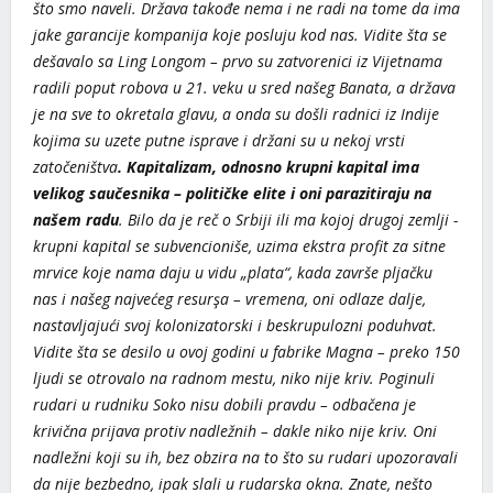
što smo naveli. Država takođe nema i ne radi na tome da ima
jake garancije kompanija koje posluju kod nas. Vidite šta se
dešavalo sa Ling Longom – prvo su zatvorenici iz Vijetnama
radili poput robova u 21. veku u sred našeg Banata, a država
je na sve to okretala glavu, a onda su došli radnici iz Indije
kojima su uzete putne isprave i držani su u nekoj vrsti
zatočeništva
. Kapitalizam, odnosno krupni kapital ima
velikog saučesnika – političke elite i oni parazitiraju na
našem radu
. Bilo da je reč o Srbiji ili ma kojoj drugoj zemlji -
krupni kapital se subvencioniše, uzima ekstra profit za sitne
mrvice koje nama daju u vidu „plata“, kada završe pljačku
nas i našeg najvećeg resurşa – vremena, oni odlaze dalje,
nastavljajući svoj kolonizatorski i beskrupulozni poduhvat.
Vidite šta se desilo u ovoj godini u fabrike Magna – preko 150
ljudi se otrovalo na radnom mestu, niko nije kriv. Poginuli
rudari u rudniku Soko nisu dobili pravdu – odbačena je
krivična prijava protiv nadležnih – dakle niko nije kriv. Oni
nadležni koji su ih, bez obzira na to što su rudari upozoravali
da nije bezbedno, ipak slali u rudarska okna. Znate, nešto