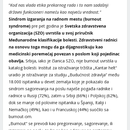
“
Kod nas vlada etika prekarnog rada i to nam sadašnji
državni funkcioneri nameću kao najveću vrednost.”
Sindrom izgaranja na radnom mestu (burnout
syndrome)
pre pet godina je
Svetska zdravstvena
organizacija (SZO) uvrstila u svoj priručnik
Međunarodne klasifikacije bolesti. Zdravstveni radnici
na osnovu toga mogu da ga dijagnostikuju kao
medicinski poremećaj povezan s poslom koji pojedinac
obavlja.
Srbija, iako je članica SZO, nije burnout
uvrstila u
katalog bolesti. Institut za istraživanje tržišta „Kantar helt“
uradio je istraživanje za studiju „Budućnost zdravlja“ među
18.000 ispitanika u devet zemalja koje je pokazalo da
sindrom sagorevanja na poslu najviše pogađa radnike i
radnice u Rusiji (72%), zatim u Srbiji (66%) i Poljskoj (62%),
dok se manje od polovine ispitanika u Španiji, Italiji i
Nemačkoj (49%), kao i u Francuskoj (44%) suočilo sa
burnout-om.
„Burnout“ se prevodi kao pregorevanje, sagorevanje, ili