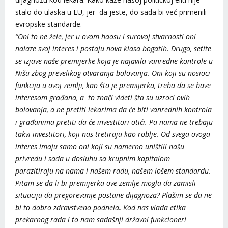
stalo do ulaska u EU, jer da jeste, do sada bi već primenili
evropske standarde.
“Oni to ne žele, jer u ovom haosu i surovoj stvarnosti oni
nalaze svoj interes i postaju nova klasa bogatih. Drugo, setite
se izjave naše premijerke koja je najavila vanredne kontrole u
Nišu zbog prevelikog otvaranja bolovanja. Oni koji su nosioci
funkcija u ovoj zemlji, kao što je premijerka, treba da se bave
interesom građana, a to znači videti šta su uzroci ovih
bolovanja, a ne pretiti lekarima da će biti vanrednih kontrola
i građanima pretiti da će investitori otići. Pa nama ne trebaju
takvi investitori, koji nas tretiraju kao roblje. Od svega ovoga
interes imaju samo oni koji su namerno uništili našu
privredu i sada u dosluhu sa krupnim kapitalom
parazitiraju na nama i našem radu, našem lošem standardu.
Pitam se da li bi premijerka ove zemlje mogla da zamisli
situaciju da pregorevanje postane dijagnoza? Plašim se da ne
bi to dobro zdravstveno podnela
.
Kod nas vlada etika
prekarnog rada i to nam sadašnji državni funkcioneri