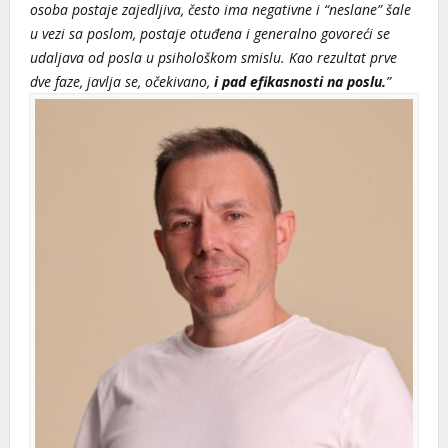
osoba postaje zajedljiva, često ima negativne i “neslane” šale
u vezi sa poslom, postaje otuđena i generalno govoreći se
udaljava od posla u psihološkom smislu. Kao rezultat prve
dve faze, javlja se, očekivano,
i pad efikasnosti na poslu.
”