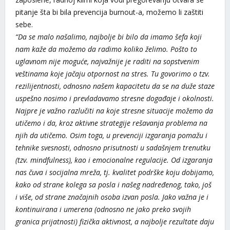
pitanje šta bi bila prevencija burnout-a, možemo li zaštiti
sebe.
“Da se malo našalimo, najbolje bi bilo da imamo šefa koji
nam kaže da možemo da radimo koliko želimo. Pošto to
uglavnom nije moguće, najvažnije je raditi na sopstvenim
veštinama koje jačaju otpornost na stres. Tu govorimo o tzv.
rezilijentnosti, odnosno našem kapacitetu da se na duže staze
uspešno nosimo i prevladavamo stresne događaje i okolnosti.
Najpre je važno razlučiti na koje stresne situacije možemo da
utičemo i da, kroz aktivne strategije rešavanja problema na
njih da utičemo. Osim toga, u prevenciji izgaranja pomažu i
tehnike svesnosti, odnosno prisutnosti u sadašnjem trenutku
(tzv. mindfulness), kao i emocionalne regulacije. Od izgaranja
nas čuva i socijalna mreža, tj. kvalitet podrške koju dobijamo,
kako od strane kolega sa posla i našeg nadređenog, tako, još
i više, od strane značajnih osoba izvan posla. Jako važna je i
kontinuirana i umerena (odnosno ne jako preko svojih
granica prijatnosti) fizička aktivnost, a najbolje rezultate daju