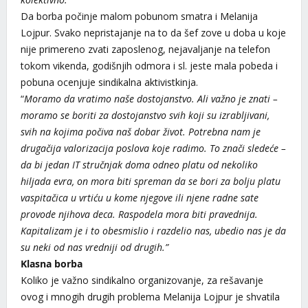
Da borba počinje malom pobunom smatra i Melanija
Lojpur. Svako nepristajanje na to da šef zove u doba u koje
nije primereno zvati zaposlenog, nejavaljanje na telefon
tokom vikenda, godišnjih odmora i sl. jeste mala pobeda i
pobuna ocenjuje sindikalna aktivistkinja.
“
Moramo da vratimo naše dostojanstvo. Ali važno je znati –
moramo se boriti za dostojanstvo svih koji su izrabljivani,
svih na kojima počiva naš dobar život. Potrebna nam je
drugačija valorizacija poslova koje radimo.
To znači sledeće –
da bi jedan IT stručnjak doma odneo platu od nekoliko
hiljada evra, on mora biti spreman da se bori za bolju platu
vaspitačica u vrtiću u kome njegove ili njene radne sate
provode njihova deca. Raspodela mora biti pravednija.
Kapitalizam je i to obesmislio i razdelio nas, ubedio nas je da
su neki od nas vredniji od drugih.”
Klasna borba
Koliko je važno sindikalno organizovanje, za rešavanje
ovog i mnogih drugih problema Melanija Lojpur je shvatila