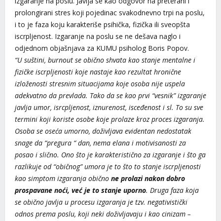
izgaranje na poslu. Javlja se kao odgovor na preterani i
prolongirani stres koji pojedinac svakodnevno trpi na poslu,
i to je faza koju karakteriše psihička, fizička ili sveopšta
iscrpljenost. Izgaranje na poslu se ne dešava naglo i
odjednom objašnjava za KUMU psiholog Boris Popov.
“
U suštini, burnout se obično shvata kao stanje mentalne i
fizičke iscrpljenosti koje nastaje kao rezultat hronične
izloženosti stresnim situacijama koje osoba nije uspela
adekvatno da prevlada. Tako da se kao prvi “vesnik” izgaranje
javlja umor, isrcpljenost, iznurenost, isceđenost i sl. To su sve
termini koji koriste osobe koje prolaze kroz proces izgaranja.
Osoba se oseća umorno, doživljava evidentan nedostatak
snage da “pregura “ dan, nema elana i motivisanosti za
posao i slično. Ono što je karakteristično za izgaranje i što ga
razlikuje od “običnog” umora je to što to stanje iscrpljenosti
kao simptom izgaranja obično
ne prolazi nakon dobro
prospavane noći, već je to stanje uporno
. Druga faza koja
se obično javlja u procesu izgaranja je tzv. negativistički
odnos prema poslu, koji neki doživljavaju i kao cinizam –