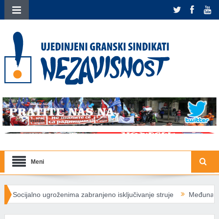
Meni
roženima zabranjeno isključivanje struje
Međunarodna solidarnost