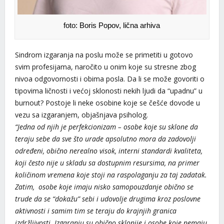
foto: Boris Popov, lična arhiva
Sindrom izgaranja na poslu može se primetiti u gotovo
svim profesijama, naročito u onim koje su stresne zbog
nivoa odgovornosti i obima posla. Da li se može govoriti o
tipovima ličnosti i većoj sklonosti nekih ljudi da “upadnu” u
burnout? Postoje li neke osobine koje se češće dovode u
vezu sa izgaranjem, objašnjava psiholog.
“Jedna od njih je perfekcionizam – osobe koje su sklone da
teraju sebe da sve što urade apsolutno mora da zadovolji
određeni, obično nerealno visok, interni standardi kvaliteta,
koji često nije u skladu sa dostupnim resursima, na primer
količinom vremena koje stoji na raspolaganju za taj zadatak.
Zatim, osobe koje imaju nisko samopouzdanje obično se
trude da se “dokažu” sebi i udovolje drugima kroz poslovne
aktivnosti i samim tim se teraju do krajnjih granica
izdržljivosti. Izgaranju su obično sklonije i osobe koje nemaju