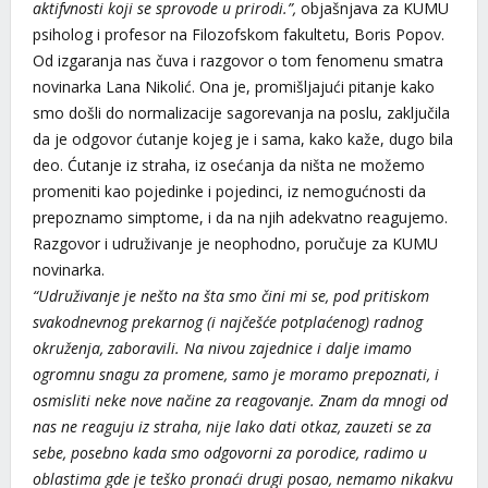
aktifvnosti koji se sprovode u prirodi.”,
objašnjava za KUMU
psiholog i profesor na Filozofskom fakultetu, Boris Popov.
Od izgaranja nas čuva i razgovor o tom fenomenu smatra
novinarka Lana Nikolić. Ona je, promišljajući pitanje kako
smo došli do normalizacije sagorevanja na poslu, zaključila
da je odgovor ćutanje kojeg je i sama, kako kaže, dugo bila
deo. Ćutanje iz straha, iz osećanja da ništa ne možemo
promeniti kao pojedinke i pojedinci, iz nemogućnosti da
prepoznamo simptome, i da na njih adekvatno reagujemo.
Razgovor i udruživanje je neophodno, poručuje za KUMU
novinarka.
“Udruživanje je nešto na šta smo čini mi se, pod pritiskom
svakodnevnog prekarnog (i najčešće potplaćenog) radnog
okruženja, zaboravili. Na nivou zajednice i dalje imamo
ogromnu snagu za promene, samo je moramo prepoznati, i
osmisliti neke nove načine za reagovanje. Znam da mnogi od
nas ne reaguju iz straha, nije lako dati otkaz, zauzeti se za
sebe, posebno kada smo odgovorni za porodice, radimo u
oblastima gde je teško pronaći drugi posao, nemamo nikakvu