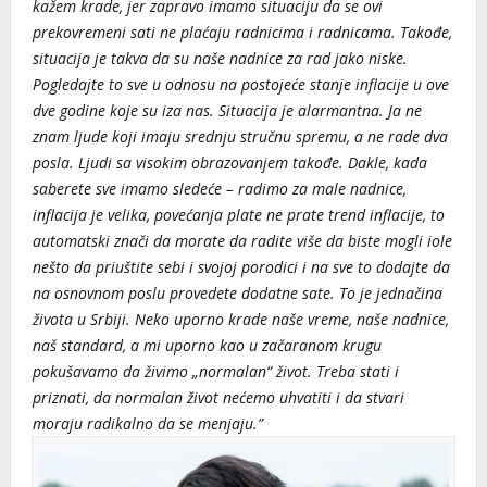
kažem krade, jer zapravo imamo situaciju da se ovi
prekovremeni sati ne plaćaju radnicima i radnicama. Takođe,
situacija je takva da su naše nadnice za rad jako niske.
Pogledajte to sve u odnosu na postojeće stanje inflacije u ove
dve godine koje su iza nas. Situacija je alarmantna. Ja ne
znam ljude koji imaju srednju stručnu spremu, a ne rade dva
posla. Ljudi sa visokim obrazovanjem takođe. Dakle, kada
saberete sve imamo sledeće – radimo za male nadnice,
inflacija je velika, povećanja plate ne prate trend inflacije, to
automatski znači da morate da radite više da biste mogli iole
nešto da priuštite sebi i svojoj porodici i na sve to dodajte da
na osnovnom poslu provedete dodatne sate. To je jednačina
života u Srbiji. Neko uporno krade naše vreme, naše nadnice,
naš standard, a mi uporno kao u začaranom krugu
pokušavamo da živimo „normalan“ život. Treba stati i
priznati, da normalan život nećemo uhvatiti i da stvari
moraju radikalno da se menjaju.”