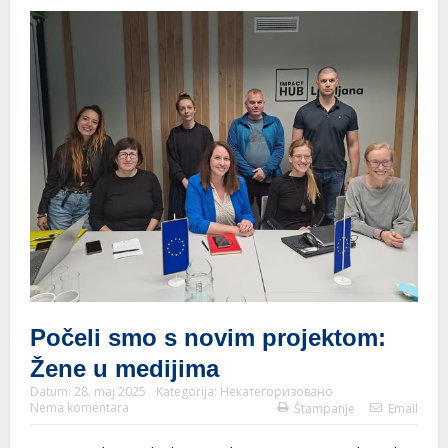
Počeli smo s novim projektom:
Žene u medijima
Datum:
28. maj 2025
Kategorija:
Некатегоризовано
Nema komentara
Štampanje
Email