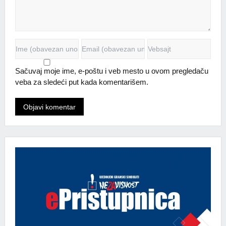
Sačuvaj moje ime, e-poštu i veb mesto u ovom pregledaču
veba za sledeći put kada komentarišem.