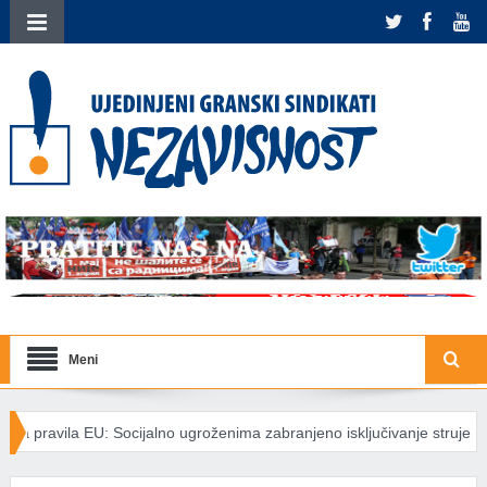
Meni
ijalno ugroženima zabranjeno isključivanje struje
Međunarodna sol