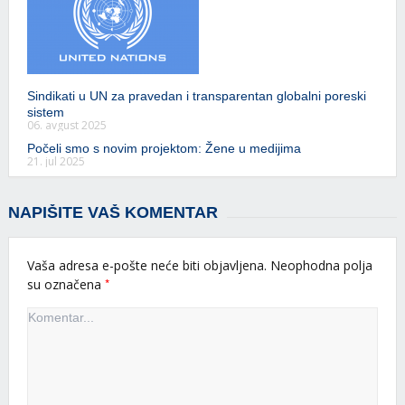
Sindikati u UN za pravedan i transparentan globalni poreski
sistem
06. avgust 2025
Počeli smo s novim projektom: Žene u medijima
21. jul 2025
NAPIŠITE VAŠ KOMENTAR
Vaša adresa e-pošte neće biti objavljena.
Neophodna polja
*
su označena