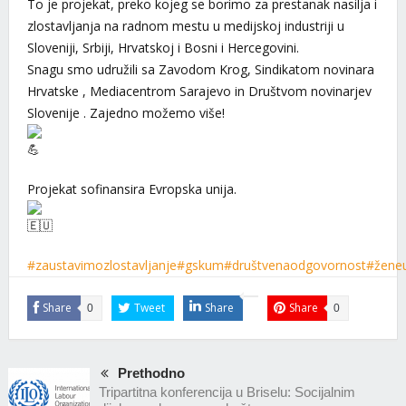
To je projekat, preko kojeg se borimo za prestanak nasilja i
zlostavljanja na radnom mestu u medijskoj industriji u
Sloveniji, Srbiji, Hrvatskoj i Bosni i Hercegovini.
Snagu smo udružili sa Zavodom Krog, Sindikatom novinara
Hrvatske , Mediacentrom Sarajevo in Društvom novinarjev
Slovenije . Zajedno možemo više!
Projekat sofinansira Evropska unija.
#zaustavimozlostavljanje
#gskum
#društvenaodgovornost
#žene
Share
Tweet
Share
Share
0
0
Prethodno
Tripartitna konferencija u Briselu: Socijalnim