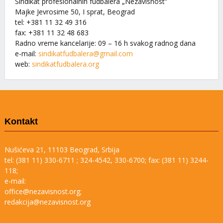
Sindikat profesionalnih fudbalera „Nezavisnost“
Majke Jevrosime 50, I sprat, Beograd
tel: +381 11 32 49 316
fax: +381 11 32 48 683
Radno vreme kancelarije: 09 – 16 h svakog radnog dana
e-mail:
sindikatfudbalera@gmail.com
web:
sindikatfudbalera.org
Kontakt
Nušićeva 21, 11103 Beograd, Srbija
tel: (381 11) 330-6711 ; 324-4542, 330-6700; fax: (381 11) 3244-
118;
e-mail:
office@nezavisnost.org;
redakcija@nezavisnost.org