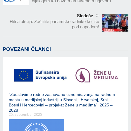
dijalogom ka novom društvenom ugovoru
Sledeće
Hitna akcija: Zaštitite panamske radnike koji su
pod napadom!
POVEZANI ČLANCI
“Zaustavimo rodno zasnovano uznemiravanja na radnom
mestu u medijskoj industriji u Sloveniji, Hrvatskoj, Srbiji i
Bosni i Hercegovini – projekat Žene u medijima”, 2025 –
2028
25. septembar 2025