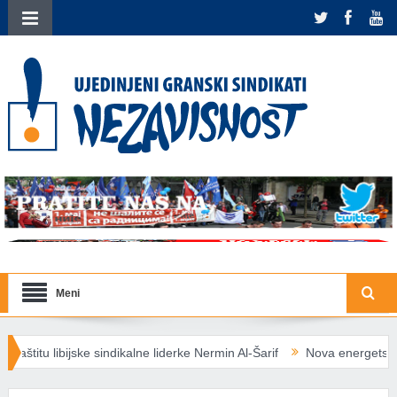
Meni
ikalne liderke Nermin Al-Šarif
Nova energetska pravila EU: Socijaln