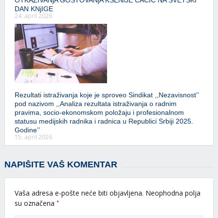
OTKAZIVANjA GOSTOVANjA KSENIJE ĆAĆIĆ NA SVETSKI
DAN KNjIGE
24. april 2026
Rezultati istraživanja koje je sproveo Sindikat ,,Nezavisnost’’
pod nazivom ,,Analiza rezultata istraživanja o radnim
pravima, socio-ekonomskom položaju i profesionalnom
statusu medijskih radnika i radnica u Republici Srbiji 2025.
Godine’’
15. april 2026
NAPIŠITE VAŠ KOMENTAR
Vaša adresa e-pošte neće biti objavljena.
Neophodna polja
*
su označena