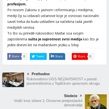
profesijom.
Po novom Zakonu o javnom i informisanju i medijima,
mediji čiji su izdavači ustanove koje je osnovao nacionalni
savet treba da budu usklađeni sa načelima rada javnih
medijskih servisa.
To što su priredili rukovodioci Mađar soa svojim
zaposlenima
sušta je suprotnost svrsi medija
kao što je
jedini dnevni list na mađarskom jeziku u Srbiji.
Share
Tweet
Share
Share
0
0
Prethodno
Rukovodstvo UGS NEZAVISNOST u poseti
povereništvima u Topličkom upravnom okrugu
Sledeće
Vodič kroz izbore 1: Osnovne pretpostavke
demokratije