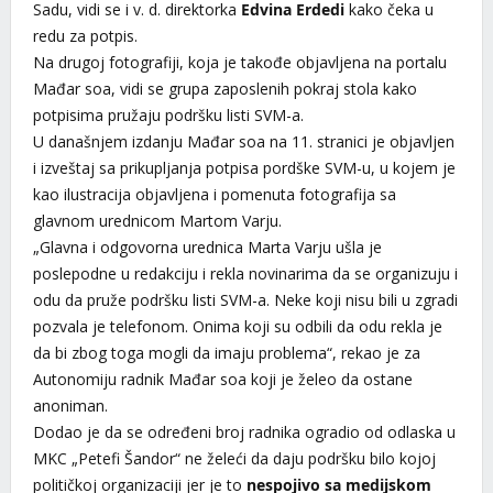
Sadu, vidi se i v. d. direktorka
Edvina Erdedi
kako čeka u
redu za potpis.
Na drugoj fotografiji, koja je takođe objavljena na portalu
Mađar soa, vidi se grupa zaposlenih pokraj stola kako
potpisima pružaju podršku listi SVM-a.
U današnjem izdanju Mađar soa na 11. stranici je objavljen
i izveštaj sa prikupljanja potpisa pordške SVM-u, u kojem je
kao ilustracija objavljena i pomenuta fotografija sa
glavnom urednicom Martom Varju.
„Glavna i odgovorna urednica Marta Varju ušla je
poslepodne u redakciju i rekla novinarima da se organizuju i
odu da pruže podršku listi SVM-a. Neke koji nisu bili u zgradi
pozvala je telefonom. Onima koji su odbili da odu rekla je
da bi zbog toga mogli da imaju problema“, rekao je za
Autonomiju radnik Mađar soa koji je želeo da ostane
anoniman.
Dodao je da se određeni broj radnika ogradio od odlaska u
MKC „Petefi Šandor“ ne želeći da daju podršku bilo kojoj
političkoj organizaciji jer je to
nespojivo sa medijskom