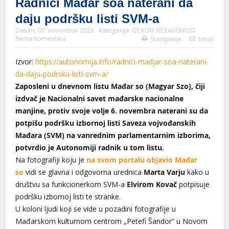
Radnici Mađar soa naterani da
daju podršku listi SVM-a
Datum:
07. novembar 2023
Kategorija:
GS KUM NEZAVISNOST
Nema komentara
Štampanje
Email
Izvor:
https://autonomija.info/radnici-madjar-soa-naterani-
da-daju-podrsku-listi-svm-a/
Zaposleni u dnevnom listu Mađar so (Magyar Szo), čiji
izdvač je Nacionalni savet mađarske nacionalne
manjine, protiv svoje volje 6. novembra naterani su da
potpišu podršku izbornoj listi Saveza vojvođanskih
Mađara (SVM) na vanrednim parlamentarnim izborima,
potvrdio je Autonomiji radnik u tom listu.
Na fotografiji koju je
na svom portalu objavio Mađar
so
vidi se glavna i odgovorna urednica
Marta Varju
kako u
društvu sa funkcionerkom SVM-a
Elvirom Kovač
potpisuje
podršku izbornoj listi te stranke.
U koloni ljudi koji se vide u pozadini fotografije u
Mađarskom kulturnom centrom „Petefi Šandor“ u Novom